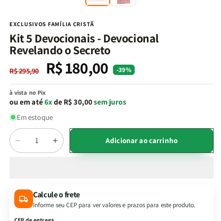
na
n
janela
j
modal
m
EXCLUSIVOS FAMÍLIA CRISTÃ
Kit 5 Devocionais - Devocional
Revelando o Secreto
R$ 180,00
Preço
Preço
-39%
R$ 295,90
normal
promocional
à vista no Pix
ou em até
6x
de R$ 30,00
sem juros
Em estoque
Quantidade
Adicionar ao carrinho
Diminuir
Aumentar
a
a
quantidade
quantidade
de
de
Kit
Kit
Calcule o frete
5
5
Informe seu CEP para ver valores e prazos para este produto.
Devocionais
Devocionais
-
-
CEP de entrega