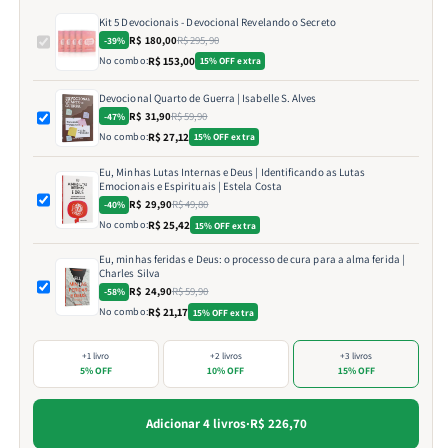
Kit 5 Devocionais - Devocional Revelando o Secreto
R$ 180,00
R$ 295,90
-39%
No combo:
R$ 153,00
15% OFF extra
Devocional Quarto de Guerra | Isabelle S. Alves
R$ 31,90
R$ 59,90
-47%
No combo:
R$ 27,12
15% OFF extra
Eu, Minhas Lutas Internas e Deus | Identificando as Lutas
Emocionais e Espirituais | Estela Costa
R$ 29,90
R$ 49,80
-40%
No combo:
R$ 25,42
15% OFF extra
Eu, minhas feridas e Deus: o processo de cura para a alma ferida |
Charles Silva
R$ 24,90
R$ 59,90
-58%
No combo:
R$ 21,17
15% OFF extra
+1 livro
+2 livros
+3 livros
5% OFF
10% OFF
15% OFF
Adicionar 4 livros
·
R$ 226,70