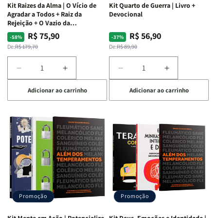
Kit Raizes da Alma | O Vício de
Kit Quarto de Guerra | Livro +
Agradar a Todos + Raiz da
Devocional
Rejeição + O Vazio da
Insatisfação.
R$ 75,90
R$ 56,90
Preço
Preço
Preço
Preço
-58%
-37%
normal
promocional
normal
promocional
De:
R$ 179,70
De:
R$ 89,90
Diminuir
Aumentar
Diminuir
Aumentar
a
a
a
a
Adicionar ao carrinho
Adicionar ao carrinho
quantidade
quantidade
quantidade
quantidade
de
de
de
de
Kit
Kit
Kit
Kit
Raizes
Raizes
Quarto
Quarto
da
da
de
de
Alma
Alma
Guerra
Guerra
|
|
|
|
O
O
Livro
Livro
Vício
Vício
+
+
de
de
Devocional
Devocional
Agradar
Agradar
Promoção
Promoção
a
a
Todos
Todos