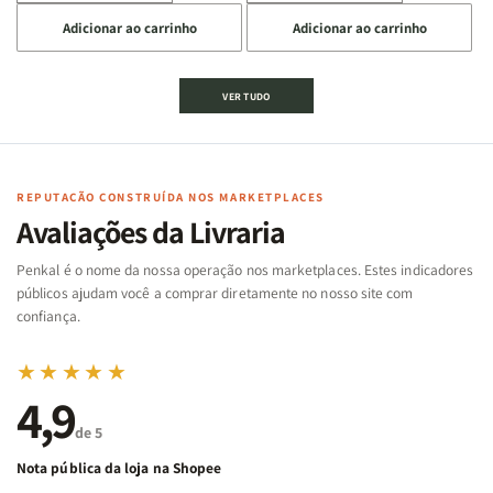
a
a
a
a
Adicionar ao carrinho
Adicionar ao carrinho
quantidade
quantidade
quantidade
quantidade
de
de
de
de
Jogo
Jogo
Jogo
Jogo
VER TUDO
Bíblico
Bíblico
da
da
de
de
memória
memória
Cartas
Cartas
|
|
|
|
Arca
Arca
Famílias
Famílias
de
de
REPUTAÇÃO CONSTRUÍDA NOS MARKETPLACES
da
da
Noé
Noé
Avaliações da Livraria
Bíblia
Bíblia
-
-
Penkal é o nome da nossa operação nos marketplaces. Estes indicadores
Penkal
Penkal
públicos ajudam você a comprar diretamente no nosso site com
confiança.
★★★★★
4,9
de 5
Nota pública da loja na Shopee