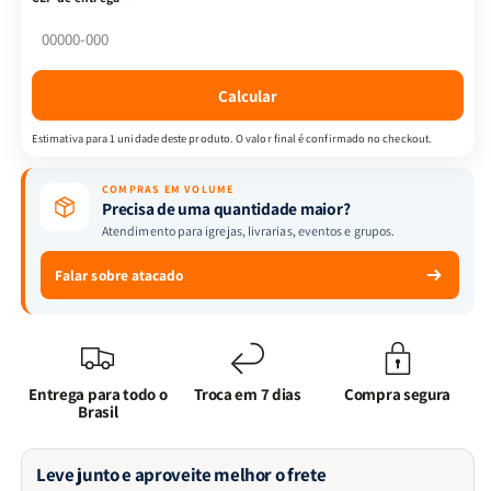
Devocional
Devocional
Revelando
Revelando
o
o
Secreto
Secreto
Calcular
Estimativa para 1 unidade deste produto. O valor final é confirmado no checkout.
COMPRAS EM VOLUME
Precisa de uma quantidade maior?
Atendimento para igrejas, livrarias, eventos e grupos.
Falar sobre atacado
Entrega para todo o
Troca em 7 dias
Compra segura
Brasil
Leve junto e aproveite melhor o frete