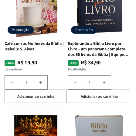
|
|
|
|
NVA
NVA
NVA
NVA
|
|
|
|
Capa
Capa
Capa
Capa
Dura
Dura
Dura
Dura
Promoção
Promoção
|
|
|
|
Preta
Preta
Branca
Branca
Café com as Mulheres da Bíblia |
Explorando a Bíblia Livro por
Isabelle S. Alves
Livro - um panorama completo
dos 66 livros da Bíblia | Equipe
teológica Penkal
R$ 19,90
R$ 34,90
Preço
Preço
Preço
Preço
-50%
-42%
normal
promocional
normal
promocional
De:
R$ 39,80
De:
R$ 59,80
Diminuir
Aumentar
Diminuir
Aumentar
a
a
a
a
Adicionar ao carrinho
Adicionar ao carrinho
quantidade
quantidade
quantidade
quantidade
de
de
de
de
Café
Café
Explorando
Explorando
com
com
a
a
as
as
Bíblia
Bíblia
Mulheres
Mulheres
Livro
Livro