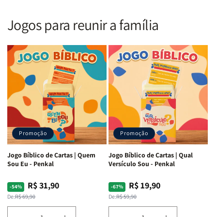
Nova
Nova
|
|
Versão
Versão
PPM
PPM
Jogos para reunir a família
Almeida
Almeida
|
|
|
|
ARC
ARC
Letra
Letra
|
|
Média
Média
Full
Full
&amp;
&amp;
Color
Color
Full
Full
|
|
Color
Color
Capa
Capa
|
|
Dura
Dura
Brochura
Brochura
c/
c/
|
|
Harpa
Harpa
Rei
Rei
|
|
Promoção
Promoção
Leão
Leão
-
-
Cruz
Cruz
Jogo Bíblico de Cartas | Quem
Jogo Bíblico de Cartas | Qual
Laranja
Laranja
Sou Eu - Penkal
Versículo Sou - Penkal
R$ 31,90
R$ 19,90
Preço
Preço
Preço
Preço
-54%
-67%
normal
promocional
normal
promocional
De:
R$ 69,90
De:
R$ 59,90