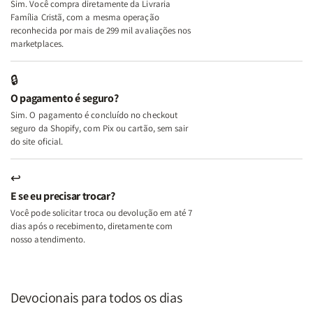
Sim. Você compra diretamente da Livraria
+
+
Família Cristã, com a mesma operação
A
A
reconhecida por mais de 299 mil avaliações nos
Mulher
Mulher
marketplaces.
que
que
Edifica
Edifica
🔒
o
o
O pagamento é seguro?
Lar
Lar
Sim. O pagamento é concluído no checkout
seguro da Shopify, com Pix ou cartão, sem sair
do site oficial.
↩
E se eu precisar trocar?
Você pode solicitar troca ou devolução em até 7
dias após o recebimento, diretamente com
nosso atendimento.
Devocionais para todos os dias