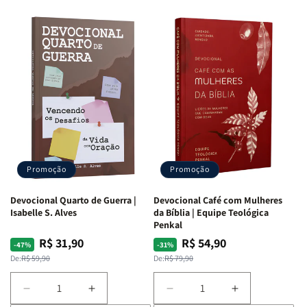
Promoção
Promoção
Devocional Quarto de Guerra |
Devocional Café com Mulheres
Isabelle S. Alves
da Bíblia | Equipe Teológica
Penkal
R$ 31,90
R$ 54,90
Preço
Preço
Preço
Preço
-47%
-31%
normal
promocional
normal
promocional
De:
R$ 59,90
De:
R$ 79,90
Diminuir
Aumentar
Diminuir
Aumentar