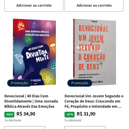
a
a
a
a
Adicionar ao carrinho
Adicionar ao carrinho
quantidade
quantidade
quantidade
quantidade
de
de
de
de
Devocional
Devocional
Devocional
Devocional
Quarto
Quarto
Café
Café
de
de
com
com
Guerra
Guerra
Mulheres
Mulheres
|
|
da
da
Isabelle
Isabelle
Bíblia
Bíblia
S.
S.
|
|
Alves
Alves
Equipe
Equipe
Teológica
Teológica
Penkal
Penkal
Promoção
Promoção
Devocional | 40 Dias Com
Devocional Um Jovem Segundo o
Divertidamente | Uma Jornada
Coração de Deus: Crescendo em
Bíblica Através Das Emoções
Fé, Propósito e Intimidade em
Deus
R$ 34,90
R$ 31,90
Preço
Preço
Preço
Preço
-56%
-47%
normal
promocional
normal
promocional
De:
R$ 79,90
De:
R$ 59,90