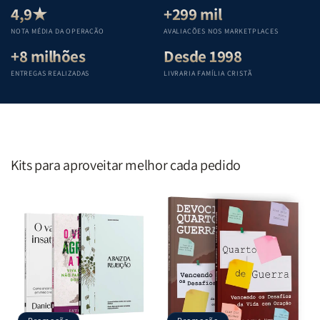
Teológica
Teológica
Teológica
Teológica
4,9★
+299 mil
Penkal
Penkal
Penkal
Penkal
NOTA MÉDIA DA OPERAÇÃO
AVALIAÇÕES NOS MARKETPLACES
+8 milhões
Desde 1998
ENTREGAS REALIZADAS
LIVRARIA FAMÍLIA CRISTÃ
Kits para aproveitar melhor cada pedido