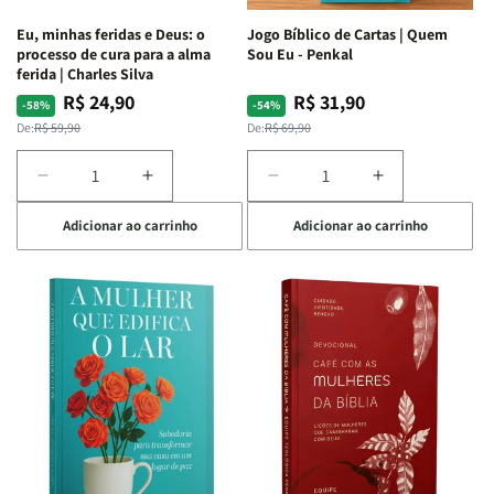
Espirituais
Espirituais
Eu, minhas feridas e Deus: o
Jogo Bíblico de Cartas | Quem
|
|
processo de cura para a alma
Sou Eu - Penkal
Estela
Estela
ferida | Charles Silva
Costa
Costa
R$ 24,90
R$ 31,90
Preço
Preço
Preço
Preço
-58%
-54%
normal
promocional
normal
promocional
De:
R$ 59,90
De:
R$ 69,90
Diminuir
Aumentar
Diminuir
Aumentar
a
a
a
a
Adicionar ao carrinho
Adicionar ao carrinho
quantidade
quantidade
quantidade
quantidade
de
de
de
de
Eu,
Eu,
Jogo
Jogo
minhas
minhas
Bíblico
Bíblico
feridas
feridas
de
de
e
e
Cartas
Cartas
Deus:
Deus:
|
|
o
o
Quem
Quem
processo
processo
Sou
Sou
de
de
Eu
Eu
cura
cura
-
-
para
para
Penkal
Penkal