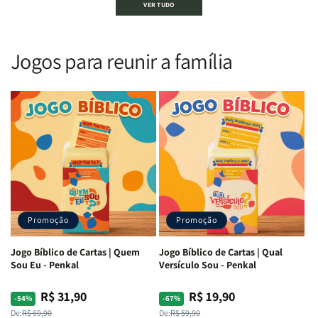
VER TUDO
Sagrada
Sagrada
Letra
Letra
|
|
Gigante
Gigante
Nova
Nova
|
|
Versão
Versão
PPM
PPM
Jogos para reunir a família
Almeida
Almeida
|
|
|
|
ARC
ARC
Letra
Letra
|
|
Média
Média
Full
Full
&amp;
&amp;
Color
Color
Full
Full
|
|
Color
Color
Capa
Capa
|
|
Dura
Dura
Brochura
Brochura
c/
c/
|
|
Harpa
Harpa
Rei
Rei
|
|
Promoção
Promoção
Leão
Leão
-
-
Cruz
Cruz
Jogo Bíblico de Cartas | Quem
Jogo Bíblico de Cartas | Qual
Laranja
Laranja
Sou Eu - Penkal
Versículo Sou - Penkal
R$ 31,90
R$ 19,90
Preço
Preço
Preço
Preço
-54%
-67%
normal
promocional
normal
promocional
De:
R$ 69,90
De:
R$ 59,90