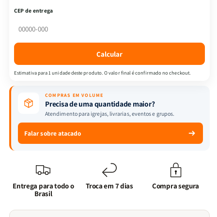
-
-
CEP de entrega
Devocional
Devocional
Promessas
Promessas
de
de
Deus
Deus
Calcular
Para
Para
o
o
Estimativa para 1 unidade deste produto. O valor final é confirmado no checkout.
Dia
Dia
a
a
COMPRAS EM VOLUME
Dia:
Dia:
Precisa de uma quantidade maior?
Jornada
Jornada
Atendimento para igrejas, livrarias, eventos e grupos.
Espiritual
Espiritual
Diária
Diária
Falar sobre atacado
Entrega para todo o
Troca em 7 dias
Compra segura
Brasil