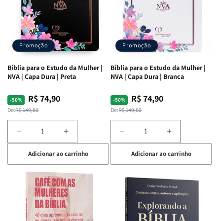
Promoção
Promoção
Bíblia para o Estudo da Mulher |
Bíblia para o Estudo da Mulher |
NVA | Capa Dura | Preta
NVA | Capa Dura | Branca
R$ 74,90
R$ 74,90
Preço
Preço
Preço
Preço
-50%
-50%
normal
promocional
normal
promocional
De:
R$ 149,80
De:
R$ 149,80
Diminuir
Aumentar
Diminuir
Aumentar
a
a
a
a
Adicionar ao carrinho
Adicionar ao carrinho
quantidade
quantidade
quantidade
quantidade
de
de
de
de
Bíblia
Bíblia
Bíblia
Bíblia
para
para
para
para
o
o
o
o
Estudo
Estudo
Estudo
Estudo
da
da
da
da