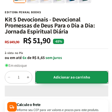
na
n
janela
j
modal
m
EDITORA PENKAL BOOKS
Kit 5 Devocionais - Devocional
Promessas de Deus Para o Dia a Dia:
Jornada Espiritual Diária
R$ 51,90
Preço
Preço
-65%
R$ 149,90
normal
promocional
à vista no Pix
ou em até
6x
de R$ 8,65
sem juros
Em estoque
Quantidade
Adicionar ao carrinho
Diminuir
Aumentar
a
a
quantidade
quantidade
de
de
Kit
Kit
Calcule o frete
5
5
Informe seu CEP para ver valores e prazos para este produto.
Devocionais
Devocionais