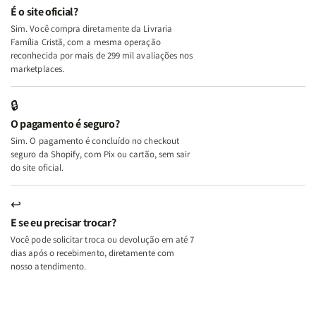
e
e
É o site oficial?
Deus
Deus
Sim. Você compra diretamente da Livraria
+
+
Família Cristã, com a mesma operação
A
A
reconhecida por mais de 299 mil avaliações nos
Mulher
Mulher
marketplaces.
que
que
Edifica
Edifica
🔒
o
o
O pagamento é seguro?
Lar
Lar
Sim. O pagamento é concluído no checkout
seguro da Shopify, com Pix ou cartão, sem sair
do site oficial.
↩
E se eu precisar trocar?
Você pode solicitar troca ou devolução em até 7
dias após o recebimento, diretamente com
nosso atendimento.