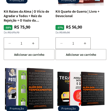
Promoção
Promoção
Kit Raizes da Alma | O Vício de
Kit Quarto de Guerra | Livro +
Agradar a Todos + Raiz da
Devocional
Rejeição + O Vazio da
Insatisfação.
R$ 75,90
R$ 56,90
Preço
Preço
Preço
Preço
-58%
-37%
normal
promocional
normal
promocional
De:
R$ 179,70
De:
R$ 89,90
Diminuir
Aumentar
Diminuir
Aumentar
a
a
a
a
Adicionar ao carrinho
Adicionar ao carrinho
quantidade
quantidade
quantidade
quantidade
de
de
de
de
Kit
Kit
Kit
Kit
Raizes
Raizes
Quarto
Quarto
da
da
de
de
Alma
Alma
Guerra
Guerra
|
|
|
|
O
O
Livro
Livro
Vício
Vício
+
+
de
de
Devocional
Devocional
Agradar
Agradar
Promoção
Promoção