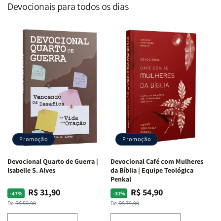
Devocionais para todos os dias
Promoção
Promoção
Devocional Quarto de Guerra |
Devocional Café com Mulheres
Isabelle S. Alves
da Bíblia | Equipe Teológica
Penkal
R$ 31,90
R$ 54,90
Preço
Preço
Preço
Preço
-47%
-31%
normal
promocional
normal
promocional
De:
R$ 59,90
De:
R$ 79,90