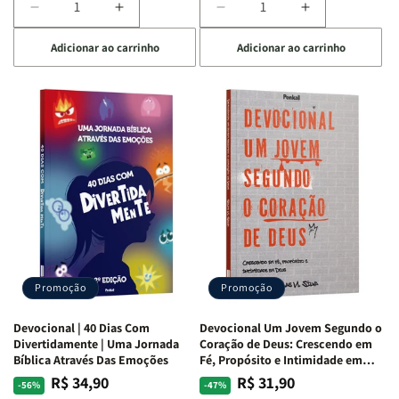
Diminuir
Aumentar
Diminuir
Aumentar
a
a
a
a
Adicionar ao carrinho
Adicionar ao carrinho
quantidade
quantidade
quantidade
quantidade
de
de
de
de
Devocional
Devocional
Devocional
Devocional
Quarto
Quarto
Café
Café
de
de
com
com
Guerra
Guerra
Mulheres
Mulheres
|
|
da
da
Isabelle
Isabelle
Bíblia
Bíblia
S.
S.
|
|
Alves
Alves
Equipe
Equipe
Teológica
Teológica
Penkal
Penkal
Promoção
Promoção
Devocional | 40 Dias Com
Devocional Um Jovem Segundo o
Divertidamente | Uma Jornada
Coração de Deus: Crescendo em
Bíblica Através Das Emoções
Fé, Propósito e Intimidade em
Deus
R$ 34,90
R$ 31,90
Preço
Preço
Preço
Preço
-56%
-47%