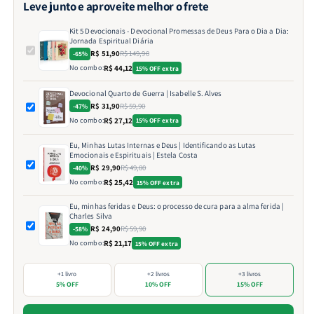
Leve junto e aproveite melhor o frete
Kit 5 Devocionais - Devocional Promessas de Deus Para o Dia a Dia:
Jornada Espiritual Diária
R$ 51,90
R$ 149,90
-65%
No combo:
R$ 44,12
15% OFF extra
Devocional Quarto de Guerra | Isabelle S. Alves
R$ 31,90
R$ 59,90
-47%
No combo:
R$ 27,12
15% OFF extra
Eu, Minhas Lutas Internas e Deus | Identificando as Lutas
Emocionais e Espirituais | Estela Costa
R$ 29,90
R$ 49,80
-40%
No combo:
R$ 25,42
15% OFF extra
Eu, minhas feridas e Deus: o processo de cura para a alma ferida |
Charles Silva
R$ 24,90
R$ 59,90
-58%
No combo:
R$ 21,17
15% OFF extra
+1 livro
+2 livros
+3 livros
5% OFF
10% OFF
15% OFF