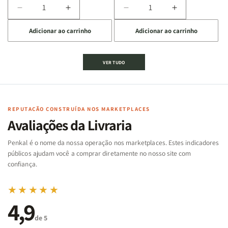
Diminuir
Aumentar
Diminuir
Aumentar
a
a
a
a
Adicionar ao carrinho
Adicionar ao carrinho
quantidade
quantidade
quantidade
quantidade
de
de
de
de
Jogo
Jogo
Jogo
Jogo
VER TUDO
Bíblico
Bíblico
da
da
de
de
memória
memória
Cartas
Cartas
|
|
|
|
Arca
Arca
Famílias
Famílias
de
de
REPUTAÇÃO CONSTRUÍDA NOS MARKETPLACES
da
da
Noé
Noé
Avaliações da Livraria
Bíblia
Bíblia
-
-
Penkal é o nome da nossa operação nos marketplaces. Estes indicadores
Penkal
Penkal
públicos ajudam você a comprar diretamente no nosso site com
confiança.
★★★★★
4,9
de 5