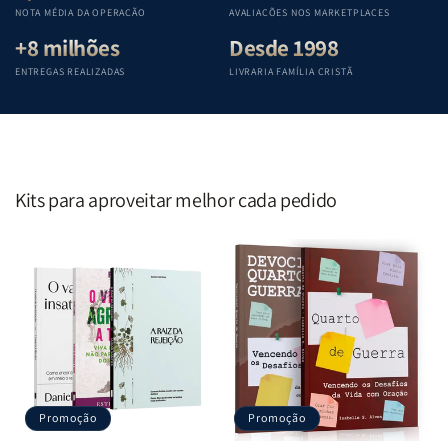
Penkal
Penkal
Penkal
Penkal
NOTA MÉDIA DA OPERAÇÃO
AVALIAÇÕES NOS MARKETPLACES
+8 milhões
Desde 1998
ENTREGAS REALIZADAS
LIVRARIA FAMÍLIA CRISTÃ
Kits para aproveitar melhor cada pedido
Promoção
Promoção