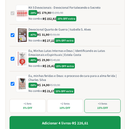
Kit 5 Devocionais - Devocional Fortalecendo o Secreto
R$ 179,90
R$ 295,90
-39%
No combo:
R$ 152,92
15% OFF extra
Devocional Quarto de Guerra | Isabelle S. Alves
R$ 31,90
R$ 59,90
-47%
No combo:
R$ 27,12
15% OFF extra
Eu, Minhas Lutas Internas e Deus | Identificando as Lutas
Emocionais e Espirituais | Estela Costa
R$ 29,90
R$ 49,80
-40%
No combo:
R$ 25,42
15% OFF extra
Eu, minhas feridas e Deus: o processo de cura para a alma ferida |
Charles Silva
R$ 24,90
R$ 59,90
-58%
No combo:
R$ 21,17
15% OFF extra
+1 livro
+2 livros
+3 livros
5% OFF
10% OFF
15% OFF
Adicionar 4 livros
·
R$ 226,61