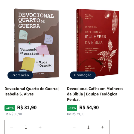
Promoção
Promoção
Devocional Quarto de Guerra |
Devocional Café com Mulheres
Isabelle S. Alves
da Bíblia | Equipe Teológica
Penkal
R$ 31,90
R$ 54,90
Preço
Preço
Preço
Preço
-47%
-31%
normal
promocional
normal
promocional
De:
R$ 59,90
De:
R$ 79,90
Diminuir
Aumentar
Diminuir
Aumentar