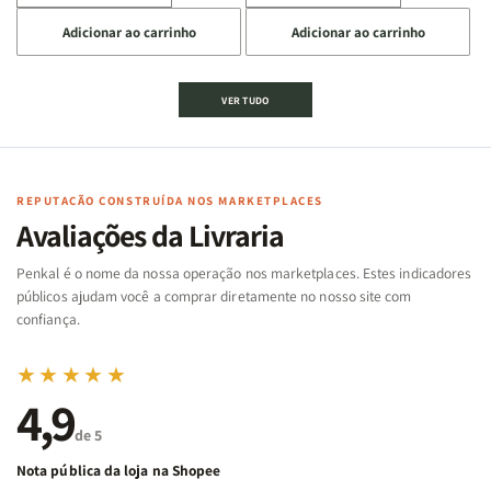
a
a
a
a
Adicionar ao carrinho
Adicionar ao carrinho
quantidade
quantidade
quantidade
quantidade
de
de
de
de
Jogo
Jogo
Jogo
Jogo
VER TUDO
Bíblico
Bíblico
da
da
de
de
memória
memória
Cartas
Cartas
|
|
|
|
Arca
Arca
Famílias
Famílias
de
de
REPUTAÇÃO CONSTRUÍDA NOS MARKETPLACES
da
da
Noé
Noé
Avaliações da Livraria
Bíblia
Bíblia
-
-
Penkal é o nome da nossa operação nos marketplaces. Estes indicadores
Penkal
Penkal
públicos ajudam você a comprar diretamente no nosso site com
confiança.
★★★★★
4,9
de 5
Nota pública da loja na Shopee