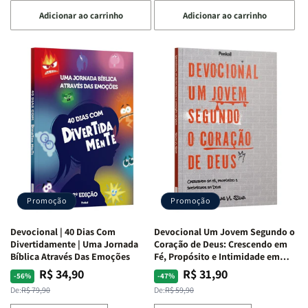
a
a
a
a
Adicionar ao carrinho
Adicionar ao carrinho
quantidade
quantidade
quantidade
quantidade
de
de
de
de
Devocional
Devocional
Devocional
Devocional
Quarto
Quarto
Café
Café
de
de
com
com
Guerra
Guerra
Mulheres
Mulheres
|
|
da
da
Isabelle
Isabelle
Bíblia
Bíblia
S.
S.
|
|
Alves
Alves
Equipe
Equipe
Teológica
Teológica
Penkal
Penkal
Promoção
Promoção
Devocional | 40 Dias Com
Devocional Um Jovem Segundo o
Divertidamente | Uma Jornada
Coração de Deus: Crescendo em
Bíblica Através Das Emoções
Fé, Propósito e Intimidade em
Deus
R$ 34,90
R$ 31,90
Preço
Preço
Preço
Preço
-56%
-47%
normal
promocional
normal
promocional
De:
R$ 79,90
De:
R$ 59,90