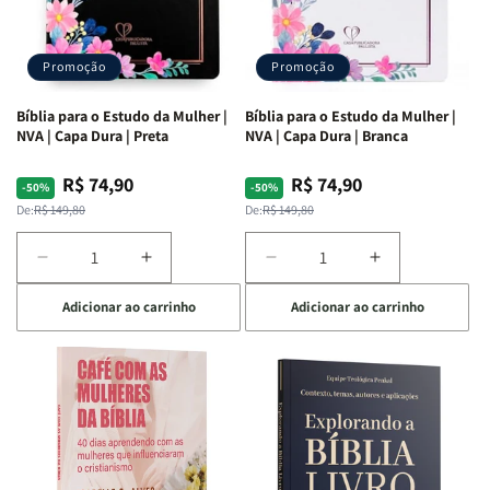
Promoção
Promoção
Bíblia para o Estudo da Mulher |
Bíblia para o Estudo da Mulher |
NVA | Capa Dura | Preta
NVA | Capa Dura | Branca
R$ 74,90
R$ 74,90
Preço
Preço
Preço
Preço
-50%
-50%
normal
promocional
normal
promocional
De:
R$ 149,80
De:
R$ 149,80
Diminuir
Aumentar
Diminuir
Aumentar
a
a
a
a
Adicionar ao carrinho
Adicionar ao carrinho
quantidade
quantidade
quantidade
quantidade
de
de
de
de
Bíblia
Bíblia
Bíblia
Bíblia
para
para
para
para
o
o
o
o
Estudo
Estudo
Estudo
Estudo
da
da
da
da
Mulher
Mulher
Mulher
Mulher