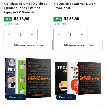
Kit Raizes da Alma | O Vício de
Kit Quarto de Guerra | Livro +
Agradar a Todos + Raiz da
Devocional
Rejeição + O Vazio da
Insatisfação.
R$ 75,90
R$ 56,90
Preço
Preço
Preço
Preço
-58%
-37%
normal
promocional
normal
promocional
De:
R$ 179,70
De:
R$ 89,90
Diminuir
Aumentar
Diminuir
Aumentar
a
a
a
a
Adicionar ao carrinho
Adicionar ao carrinho
quantidade
quantidade
quantidade
quantidade
de
de
de
de
Kit
Kit
Kit
Kit
Raizes
Raizes
Quarto
Quarto
da
da
de
de
Alma
Alma
Guerra
Guerra
|
|
|
|
O
O
Livro
Livro
Vício
Vício
+
+
de
de
Devocional
Devocional
Agradar
Agradar
Promoção
Promoção
a
a
Todos
Todos