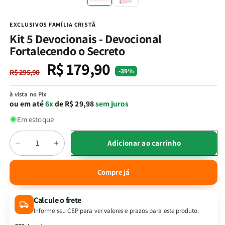
na
n
janela
j
modal
m
EXCLUSIVOS FAMÍLIA CRISTÃ
Kit 5 Devocionais - Devocional
Fortalecendo o Secreto
R$ 179,90
Preço
Preço
-39%
R$ 295,90
normal
promocional
à vista no Pix
ou em até
6x
de R$ 29,98
sem juros
Em estoque
Quantidade
Adicionar ao carrinho
Diminuir
Aumentar
a
a
quantidade
quantidade
Compre já
de
de
Kit
Kit
Calcule o frete
5
5
Devocionais
Devocionais
Informe seu CEP para ver valores e prazos para este produto.
-
-