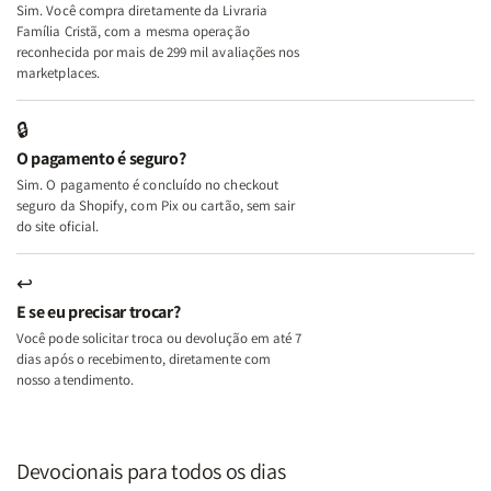
Sim. Você compra diretamente da Livraria
+
+
Família Cristã, com a mesma operação
A
A
reconhecida por mais de 299 mil avaliações nos
Mulher
Mulher
marketplaces.
que
que
Edifica
Edifica
🔒
o
o
O pagamento é seguro?
Lar
Lar
Sim. O pagamento é concluído no checkout
seguro da Shopify, com Pix ou cartão, sem sair
do site oficial.
↩
E se eu precisar trocar?
Você pode solicitar troca ou devolução em até 7
dias após o recebimento, diretamente com
nosso atendimento.
Devocionais para todos os dias