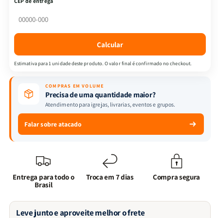
CEP de entrega
Devocional
Devocional
Fortalecendo
Fortalecendo
o
o
Secreto
Secreto
Calcular
Estimativa para 1 unidade deste produto. O valor final é confirmado no checkout.
COMPRAS EM VOLUME
Precisa de uma quantidade maior?
Atendimento para igrejas, livrarias, eventos e grupos.
Falar sobre atacado
Entrega para todo o
Troca em 7 dias
Compra segura
Brasil
Leve junto e aproveite melhor o frete