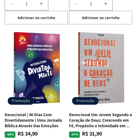
Diminuir
Aumentar
Diminuir
Aumentar
a
a
a
a
Adicionar ao carrinho
Adicionar ao carrinho
quantidade
quantidade
quantidade
quantidade
de
de
de
de
Devocional
Devocional
Devocional
Devocional
Quarto
Quarto
Café
Café
de
de
com
com
Guerra
Guerra
Mulheres
Mulheres
|
|
da
da
Isabelle
Isabelle
Bíblia
Bíblia
S.
S.
|
|
Alves
Alves
Equipe
Equipe
Teológica
Teológica
Penkal
Penkal
Promoção
Promoção
Devocional | 40 Dias Com
Devocional Um Jovem Segundo o
Divertidamente | Uma Jornada
Coração de Deus: Crescendo em
Bíblica Através Das Emoções
Fé, Propósito e Intimidade em
Deus
R$ 34,90
R$ 31,90
Preço
Preço
Preço
Preço
-56%
-47%