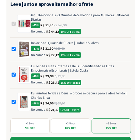
Leve junto e aproveite melhor o frete
Kit 5 Devocionais - 3 Minutos de Sabedoria para Mulheres: Reflexões
Diárias
R$ 51,90
R$ 149,90
-65%
No combo:
R$ 44,12
15% OFF extra
Devocional Quarto de Guerra | Isabelle S. Alves
R$ 31,90
R$ 59,90
-47%
No combo:
R$ 27,12
15% OFF extra
Eu, Minhas Lutas Internas e Deus | Identificando as Lutas
Emocionais e Espirituais | Estela Costa
R$ 29,90
R$ 49,80
-40%
No combo:
R$ 25,42
15% OFF extra
Eu, minhas feridas e Deus: o processo de cura para a alma ferida |
Charles Silva
R$ 24,90
R$ 59,90
-58%
No combo:
R$ 21,17
15% OFF extra
+1 livro
+2 livros
+3 livros
5% OFF
10% OFF
15% OFF