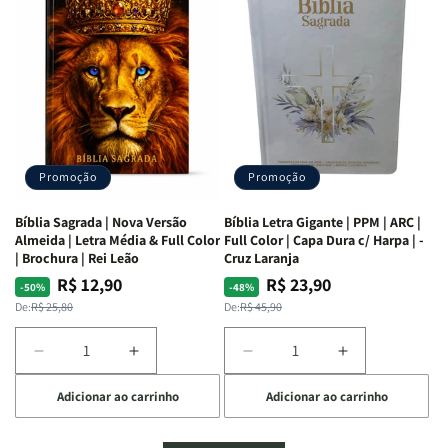
Mulheres
Mulheres
Livro
Livro
da
da
por
por
Bíblia
Bíblia
Livro
Livro
|
|
-
-
Isabelle
Isabelle
um
um
S.
S.
panorama
panorama
Alves
Alves
completo
completo
dos
dos
Promoção
Promoção
66
66
livros
livros
Bíblia Sagrada | Nova Versão
Bíblia Letra Gigante | PPM | ARC |
da
da
Almeida | Letra Média & Full Color
Full Color | Capa Dura c/ Harpa | -
Bíblia
Bíblia
| Brochura | Rei Leão
Cruz Laranja
|
|
R$ 12,90
R$ 23,90
Preço
Preço
Preço
Preço
-50%
-48%
Equipe
Equipe
normal
promocional
normal
promocional
De:
R$ 25,80
De:
R$ 45,90
teológica
teológica
Penkal
Penkal
Diminuir
Aumentar
Diminuir
Aumentar
a
a
a
a
Adicionar ao carrinho
Adicionar ao carrinho
quantidade
quantidade
quantidade
quantidade
de
de
de
de
Bíblia
Bíblia
Bíblia
Bíblia