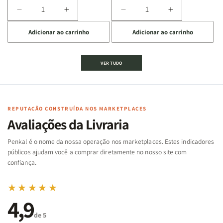
Diminuir
Aumentar
Diminuir
Aumentar
a
a
a
a
Adicionar ao carrinho
Adicionar ao carrinho
quantidade
quantidade
quantidade
quantidade
de
de
de
de
Jogo
Jogo
Jogo
Jogo
VER TUDO
Bíblico
Bíblico
da
da
de
de
memória
memória
Cartas
Cartas
|
|
|
|
Arca
Arca
Famílias
Famílias
de
de
REPUTAÇÃO CONSTRUÍDA NOS MARKETPLACES
da
da
Noé
Noé
Avaliações da Livraria
Bíblia
Bíblia
-
-
Penkal é o nome da nossa operação nos marketplaces. Estes indicadores
Penkal
Penkal
públicos ajudam você a comprar diretamente no nosso site com
confiança.
★★★★★
4,9
de 5