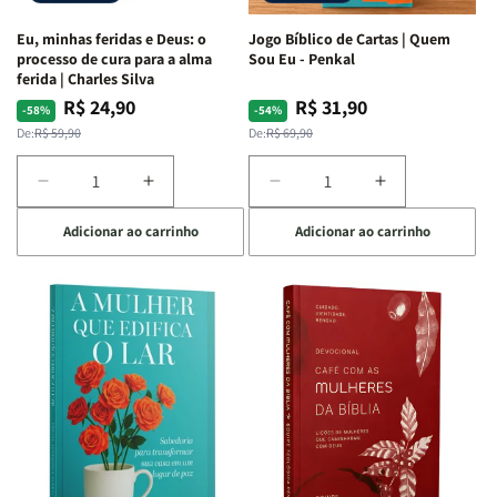
Espirituais
Espirituais
Eu, minhas feridas e Deus: o
Jogo Bíblico de Cartas | Quem
|
|
processo de cura para a alma
Sou Eu - Penkal
Estela
Estela
ferida | Charles Silva
Costa
Costa
R$ 24,90
R$ 31,90
Preço
Preço
Preço
Preço
-58%
-54%
normal
promocional
normal
promocional
De:
R$ 59,90
De:
R$ 69,90
Diminuir
Aumentar
Diminuir
Aumentar
a
a
a
a
Adicionar ao carrinho
Adicionar ao carrinho
quantidade
quantidade
quantidade
quantidade
de
de
de
de
Eu,
Eu,
Jogo
Jogo
minhas
minhas
Bíblico
Bíblico
feridas
feridas
de
de
e
e
Cartas
Cartas
Deus:
Deus:
|
|
o
o
Quem
Quem
processo
processo
Sou
Sou
de
de
Eu
Eu
cura
cura
-
-
para
para
Penkal
Penkal