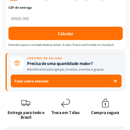
-
-
CEP de entrega
3
3
Minutos
Minutos
de
de
Sabedoria
Sabedoria
Calcular
para
para
Mulheres:
Mulheres:
Estimativa para 1 unidade deste produto. O valor final é confirmado no checkout.
Reflexões
Reflexões
Diárias
Diárias
COMPRAS EM VOLUME
Precisa de uma quantidade maior?
Atendimento para igrejas, livrarias, eventos e grupos.
Falar sobre atacado
Entrega para todo o
Troca em 7 dias
Compra segura
Brasil