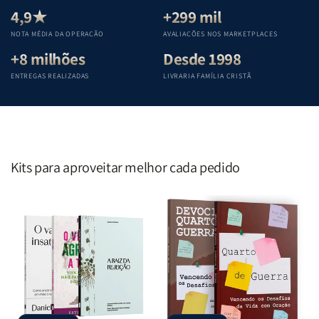
Teológica
Teológica
Teológica
Teológica
4,9★
+299 mil
Penkal
Penkal
Penkal
Penkal
NOTA MÉDIA DA OPERAÇÃO
AVALIAÇÕES NOS MARKETPLACES
+8 milhões
Desde 1998
ENTREGAS REALIZADAS
LIVRARIA FAMÍLIA CRISTÃ
Kits para aproveitar melhor cada pedido