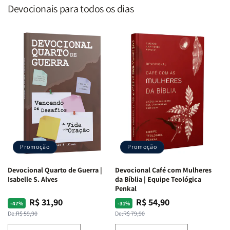
Devocionais para todos os dias
Promoção
Promoção
Devocional Quarto de Guerra |
Devocional Café com Mulheres
Isabelle S. Alves
da Bíblia | Equipe Teológica
Penkal
R$ 31,90
R$ 54,90
Preço
Preço
Preço
Preço
-47%
-31%
normal
promocional
normal
promocional
De:
R$ 59,90
De:
R$ 79,90