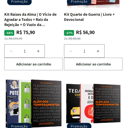
Promoção
Promoção
Kit Raizes da Alma | O Vício de
Kit Quarto de Guerra | Livro +
Agradar a Todos + Raiz da
Devocional
Rejeição + O Vazio da
Insatisfação.
R$ 75,90
R$ 56,90
Preço
Preço
Preço
Preço
-58%
-37%
normal
promocional
normal
promocional
De:
R$ 179,70
De:
R$ 89,90
Diminuir
Aumentar
Diminuir
Aumentar
a
a
a
a
Adicionar ao carrinho
Adicionar ao carrinho
quantidade
quantidade
quantidade
quantidade
de
de
de
de
Kit
Kit
Kit
Kit
Raizes
Raizes
Quarto
Quarto
da
da
de
de
Alma
Alma
Guerra
Guerra
|
|
|
|
O
O
Livro
Livro
Vício
Vício
+
+
de
de
Devocional
Devocional
Agradar
Agradar
Promoção
Promoção