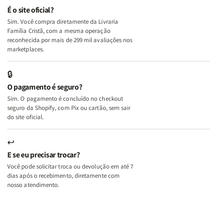
e
e
É o site oficial?
Deus
Deus
Sim. Você compra diretamente da Livraria
+
+
Família Cristã, com a mesma operação
A
A
reconhecida por mais de 299 mil avaliações nos
Mulher
Mulher
marketplaces.
que
que
Edifica
Edifica
🔒
o
o
O pagamento é seguro?
Lar
Lar
Sim. O pagamento é concluído no checkout
seguro da Shopify, com Pix ou cartão, sem sair
do site oficial.
↩
E se eu precisar trocar?
Você pode solicitar troca ou devolução em até 7
dias após o recebimento, diretamente com
nosso atendimento.