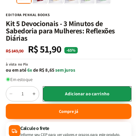
na
n
janela
j
modal
m
EDITORA PENKAL BOOKS
Kit 5 Devocionais - 3 Minutos de
Sabedoria para Mulheres: Reflexões
Diárias
R$ 51,90
Preço
Preço
-65%
R$ 149,90
normal
promocional
à vista no Pix
ou em até
6x
de R$ 8,65
sem juros
Em estoque
Quantidade
Adicionar ao carrinho
Diminuir
Aumentar
a
a
quantidade
quantidade
Compre já
de
de
Kit
Kit
Calcule o frete
5
5
Devocionais
Devocionais
Informe seu CEP para ver valores e prazos para este produto.