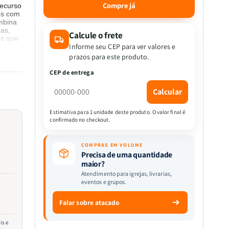
quantidade
quantidade
Compre já
recurso
de
de
os com
Kit
Kit
ombina
as,
2
2
Calcule o frete
os que
livros
livros
Informe seu CEP para ver valores e
:
:
prazos para este produto.
Educando
Educando
CEP de entrega
Filhos
Filhos
para
para
s em
Calcular
ra e
a
a
gloria
gloria
Estimativa para 1 unidade deste produto. O valor final é
de
de
confirmado no checkout.
s e
ao dia
Deus
Deus
s
COMPRAS EM VOLUME
em
Precisa de uma quantidade
us.
maior?
Atendimento para igrejas, livrarias,
eventos e grupos.
reflita
ida
Falar sobre atacado
ção
is e
l.