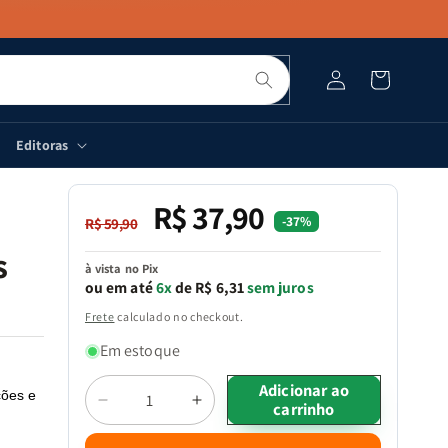
Pesquisar
Fazer
Carrinho
login
Editoras
R$ 37,90
Preço
Preço
-37%
R$ 59,90
normal
promocional
s
à vista no Pix
ou em até
6x
de R$ 6,31
sem juros
Frete
calculado no checkout.
Em estoque
Quantidade
Adicionar ao
ções e
carrinho
Diminuir
Aumentar
a
a