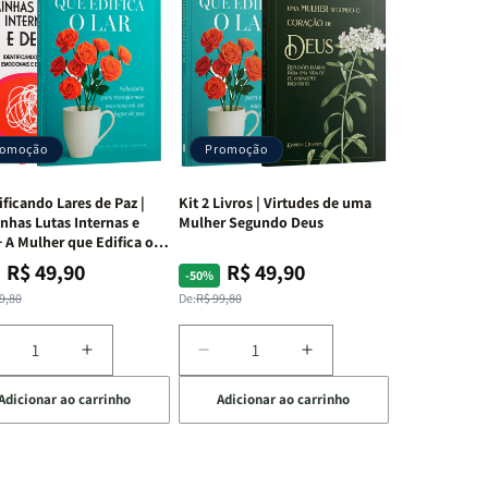
romoção
Promoção
ificando Lares de Paz |
Kit 2 Livros | Virtudes de uma
nhas Lutas Internas e
Mulher Segundo Deus
 A Mulher que Edifica o
R$ 49,90
R$ 49,90
ço
ço
Preço
Preço
-50%
mal
mocional
normal
promocional
9,80
De:
R$ 99,80
iminuir
Aumentar
Diminuir
Aumentar
a
a
a
Adicionar ao carrinho
Adicionar ao carrinho
uantidade
quantidade
quantidade
quantidade
e
de
de
de
t
Kit
Kit
Kit
dificando
Edificando
2
2