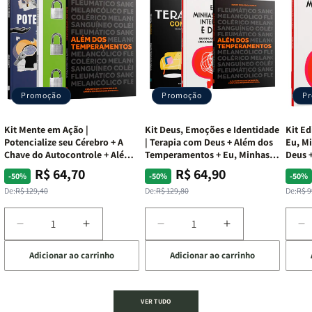
Promoção
Promoção
P
Kit Mente em Ação |
Kit Deus, Emoções e Identidade
Kit Ed
Potencialize seu Cérebro + A
| Terapia com Deus + Além dos
Eu, Mi
Chave do Autocontrole + Além
Temperamentos + Eu, Minhas
Deus +
dos Temperamentos
Feridas e Deus
Lar
R$ 64,70
R$ 64,90
Preço
Preço
Preço
Preço
Pre
Pre
-50%
-50%
-50%
normal
promocional
normal
promocional
nor
pro
De:
R$ 129,40
De:
R$ 129,80
De:
R$ 9
Diminuir
Aumentar
Diminuir
Aumentar
D
a
a
a
a
a
Adicionar ao carrinho
Adicionar ao carrinho
de
quantidade
quantidade
quantidade
quantidade
q
de
de
de
de
d
Kit
Kit
Kit
Kit
Ki
Mente
Mente
Deus,
Deus,
E
VER TUDO