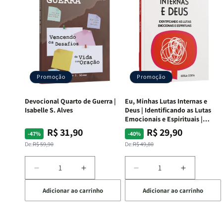
Promoção
Promoção
Devocional Quarto de Guerra |
Eu, Minhas Lutas Internas e
Isabelle S. Alves
Deus | Identificando as Lutas
Emocionais e Espirituais |
Estela Costa
R$ 31,90
R$ 29,90
Preço
Preço
Preço
Preço
-47%
-40%
normal
promocional
normal
promocional
De:
R$ 59,90
De:
R$ 49,80
Diminuir
Aumentar
Diminuir
Aumentar
a
a
a
a
Adicionar ao carrinho
Adicionar ao carrinho
quantidade
quantidade
quantidade
quantida
de
de
de
de
Devocional
Devocional
Eu,
Eu,