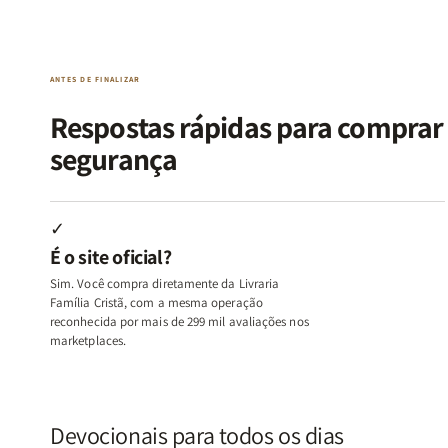
da
da
de
de
Alma
Alma
Guerra
Guerra
|
|
|
|
O
O
Livro
Livro
ANTES DE FINALIZAR
Vício
Vício
+
+
de
de
Devocional
Devocion
Respostas rápidas para compra
Agradar
Agradar
segurança
a
a
Todos
Todos
+
+
Raiz
Raiz
✓
da
da
É o site oficial?
Rejeição
Rejeição
+
+
Sim. Você compra diretamente da Livraria
O
O
Família Cristã, com a mesma operação
Vazio
Vazio
reconhecida por mais de 299 mil avaliações nos
marketplaces.
da
da
Insatisfação.
Insatisfação.
Devocionais para todos os dias