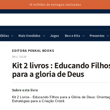
+8 milhões de entregas realizadas
íblias
Mais Vendidos
Jogos
Box e Kits
Presentes
EDITORA PENKAL BOOKS
SKU:
30136
Kit 2 livros : Educando Filho
para a gloria de Deus
Sobre este livro
Kit 2 Livros - Educando Filhos para a Glória de Deus: Orienta
Estratégias para a Criação Cristã