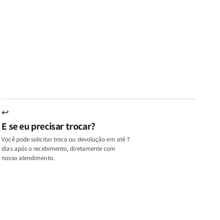
ares
Lares
Livros
Livros
e
de
|
|
az
Paz
Virtudes
Virtudes
|
de
de
u,
Eu,
uma
uma
inhas
Minhas
Mulher
Mulher
utas
Lutas
Segundo
Segundo
ternas
Internas
Deus
Deus
e
eus
Deus
s
+
↩
A
E se eu precisar trocar?
ulher
Mulher
ue
que
Você pode solicitar troca ou devolução em até 7
ifica
Edifica
dias após o recebimento, diretamente com
o
nosso atendimento.
ar
Lar