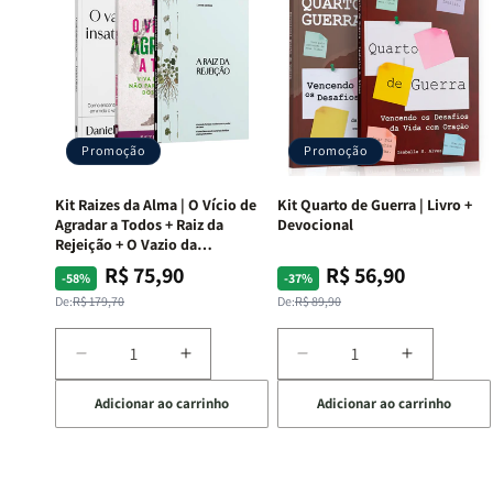
Promoção
Promoção
Kit Raizes da Alma | O Vício de
Kit Quarto de Guerra | Livro +
Agradar a Todos + Raiz da
Devocional
Rejeição + O Vazio da
Insatisfação.
R$ 75,90
R$ 56,90
Preço
Preço
Preço
Preço
-58%
-37%
normal
promocional
normal
promocional
De:
R$ 179,70
De:
R$ 89,90
Diminuir
Aumentar
Diminuir
Aumentar
a
a
a
a
Adicionar ao carrinho
Adicionar ao carrinho
quantidade
quantidade
quantidade
quantida
de
de
de
de
Kit
Kit
Kit
Kit
Raizes
Raizes
Quarto
Quarto