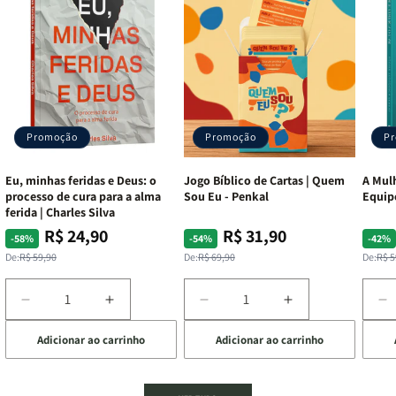
Promoção
Promoção
P
Eu, minhas feridas e Deus: o
Jogo Bíblico de Cartas | Quem
A Mulh
processo de cura para a alma
Sou Eu - Penkal
Equip
ferida | Charles Silva
R$ 24,90
R$ 31,90
Preço
Preço
Preço
Preço
Pre
Pre
-58%
-54%
-42%
normal
promocional
normal
promocional
nor
pro
De:
R$ 59,90
De:
R$ 69,90
De:
R$ 5
Diminuir
Aumentar
Diminuir
Aumentar
D
a
a
a
a
a
Adicionar ao carrinho
Adicionar ao carrinho
de
quantidade
quantidade
quantidade
quantidade
q
de
de
de
de
d
Eu,
Eu,
Jogo
Jogo
A