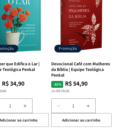
romoção
Promoção
er que Edifica o Lar |
Devocional Café com Mulheres
e Teológica Penkal
da Bíblia | Equipe Teológica
Penkal
R$ 34,90
R$ 54,90
ço
ço
Preço
Preço
-31%
mal
mocional
normal
promocional
9,80
De:
R$ 79,90
iminuir
Aumentar
Diminuir
Aumentar
a
a
a
Adicionar ao carrinho
Adicionar ao carrinho
uantidade
quantidade
quantidade
quantidade
e
de
de
de
A
Devocional
Devocional