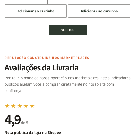
a
a
a
a
Adicionar ao carrinho
Adicionar ao carrinho
quantidade
quantidade
quantidade
quantidade
de
de
de
de
Jogo
Jogo
Jogo
Jogo
VER TUDO
Bíblico
Bíblico
da
da
de
de
memória
memória
Cartas
Cartas
|
|
|
|
Arca
Arca
Famílias
Famílias
de
de
REPUTAÇÃO CONSTRUÍDA NOS MARKETPLACES
da
da
Noé
Noé
Avaliações da Livraria
Bíblia
Bíblia
-
-
Penkal é o nome da nossa operação nos marketplaces. Estes indicadores
Penkal
Penkal
públicos ajudam você a comprar diretamente no nosso site com
confiança.
★★★★★
4,9
de 5
Nota pública da loja na Shopee