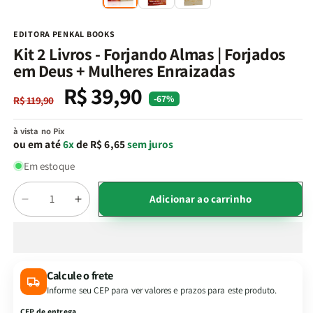
na
n
janela
j
modal
m
EDITORA PENKAL BOOKS
Kit 2 Livros - Forjando Almas | Forjados
em Deus + Mulheres Enraizadas
R$ 39,90
Preço
Preço
-67%
R$ 119,90
normal
promocional
à vista no Pix
ou em até
6x
de R$ 6,65
sem juros
Em estoque
Quantidade
Adicionar ao carrinho
Diminuir
Aumentar
a
a
quantidade
quantidade
de
de
Kit
Kit
Calcule o frete
2
2
Informe seu CEP para ver valores e prazos para este produto.
Livros
Livros
-
-
CEP de entrega