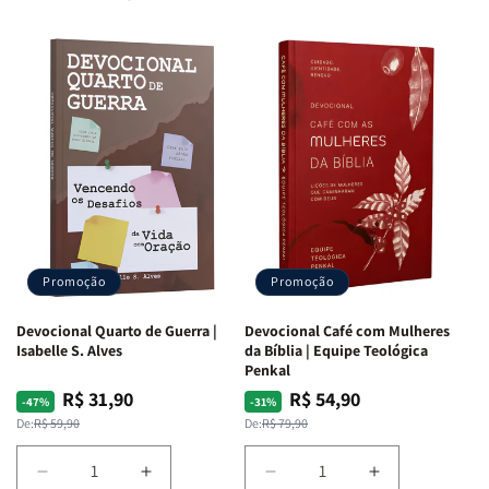
Promoção
Promoção
Devocional Quarto de Guerra |
Devocional Café com Mulheres
Isabelle S. Alves
da Bíblia | Equipe Teológica
Penkal
R$ 31,90
R$ 54,90
Preço
Preço
Preço
Preço
-47%
-31%
normal
promocional
normal
promocional
De:
R$ 59,90
De:
R$ 79,90
Diminuir
Aumentar
Diminuir
Aumentar