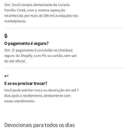
Deus
Deus
Sim. Você compra diretamente da Livraria
+
+
Família Cristã, com a mesma operação
A
A
reconhecida por mais de 299 mil avaliações nos
Mulher
Mulher
marketplaces.
que
que
Edifica
Edifica
🔒
o
o
O pagamento é seguro?
Lar
Lar
Sim. O pagamento é concluído no checkout
seguro da Shopify, com Pix ou cartão, sem sair
do site oficial.
↩
E se eu precisar trocar?
Você pode solicitar troca ou devolução em até 7
dias após o recebimento, diretamente com
nosso atendimento.
Devocionais para todos os dias