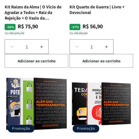
Kit Raizes da Alma | O Vício de
Kit Quarto de Guerra | Livro +
Agradar a Todos + Raiz da
Devocional
Rejeição + O Vazio da
Insatisfação.
R$ 75,90
R$ 56,90
Preço
Preço
Preço
Preço
-58%
-37%
normal
promocional
normal
promocional
De:
R$ 179,70
De:
R$ 89,90
Diminuir
Aumentar
Diminuir
Aumentar
a
a
a
a
Adicionar ao carrinho
Adicionar ao carrinho
quantidade
quantidade
quantidade
quantidade
de
de
de
de
Kit
Kit
Kit
Kit
Raizes
Raizes
Quarto
Quarto
da
da
de
de
Alma
Alma
Guerra
Guerra
|
|
|
|
O
O
Livro
Livro
Vício
Vício
+
+
de
de
Devocional
Devocional
Agradar
Agradar
Promoção
Promoção
a
a