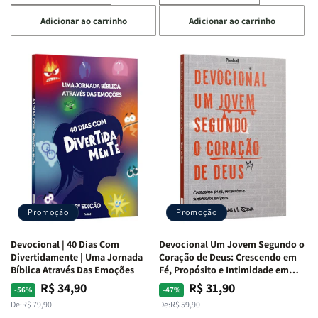
a
a
a
a
Adicionar ao carrinho
Adicionar ao carrinho
quantidade
quantidade
quantidade
quantidade
de
de
de
de
Devocional
Devocional
Devocional
Devocional
Quarto
Quarto
Café
Café
de
de
com
com
Guerra
Guerra
Mulheres
Mulheres
|
|
da
da
Isabelle
Isabelle
Bíblia
Bíblia
S.
S.
|
|
Alves
Alves
Equipe
Equipe
Teológica
Teológica
Penkal
Penkal
Promoção
Promoção
Devocional | 40 Dias Com
Devocional Um Jovem Segundo o
Divertidamente | Uma Jornada
Coração de Deus: Crescendo em
Bíblica Através Das Emoções
Fé, Propósito e Intimidade em
Deus
R$ 34,90
R$ 31,90
Preço
Preço
Preço
Preço
-56%
-47%
normal
promocional
normal
promocional
De:
R$ 79,90
De:
R$ 59,90