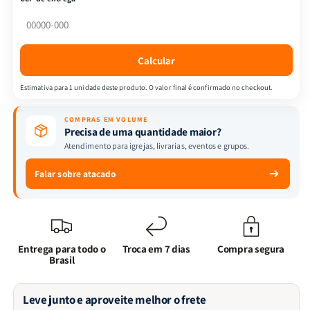
Forjando
Forjando
Almas
Almas
|
|
Forjados
Forjados
Calcular
em
em
Deus
Deus
Estimativa para 1 unidade deste produto. O valor final é confirmado no checkout.
+
+
Mulheres
Mulheres
COMPRAS EM VOLUME
Enraizadas
Enraizadas
Precisa de uma quantidade maior?
Atendimento para igrejas, livrarias, eventos e grupos.
Falar sobre atacado
Entrega para todo o
Troca em 7 dias
Compra segura
Brasil
Leve junto e aproveite melhor o frete