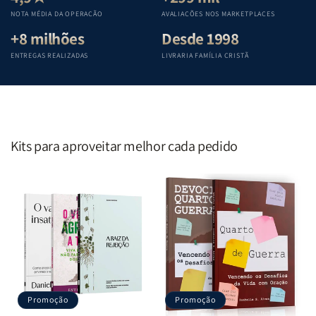
Penkal
Penkal
Penkal
Penkal
NOTA MÉDIA DA OPERAÇÃO
AVALIAÇÕES NOS MARKETPLACES
+8 milhões
Desde 1998
ENTREGAS REALIZADAS
LIVRARIA FAMÍLIA CRISTÃ
Kits para aproveitar melhor cada pedido
Promoção
Promoção