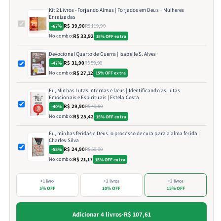
Kit 2 Livros - Forjando Almas | Forjados em Deus + Mulheres
Enraizadas
R$ 39,90
R$ 119,90
-67%
No combo:
R$ 33,92
15% OFF extra
Devocional Quarto de Guerra | Isabelle S. Alves
R$ 31,90
R$ 59,90
-47%
No combo:
R$ 27,12
15% OFF extra
Eu, Minhas Lutas Internas e Deus | Identificando as Lutas
Emocionais e Espirituais | Estela Costa
R$ 29,90
R$ 49,80
-40%
No combo:
R$ 25,42
15% OFF extra
Eu, minhas feridas e Deus: o processo de cura para a alma ferida |
Charles Silva
R$ 24,90
R$ 59,90
-58%
No combo:
R$ 21,17
15% OFF extra
+1 livro
+2 livros
+3 livros
5% OFF
10% OFF
15% OFF
Adicionar 4 livros
·
R$ 107,61