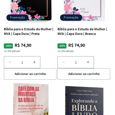
Promoção
Promoção
Bíblia para o Estudo da Mulher |
Bíblia para o Estudo da Mulher |
NVA | Capa Dura | Preta
NVA | Capa Dura | Branca
R$ 74,90
R$ 74,90
Preço
Preço
Preço
Preço
-50%
-50%
normal
promocional
normal
promocional
De:
R$ 149,80
De:
R$ 149,80
Diminuir
Aumentar
Diminuir
Aumentar
a
a
a
a
Adicionar ao carrinho
Adicionar ao carrinho
quantidade
quantidade
quantidade
quantidade
de
de
de
de
Bíblia
Bíblia
Bíblia
Bíblia
para
para
para
para
o
o
o
o
Estudo
Estudo
Estudo
Estudo
da
da
da
da
Mulher
Mulher
Mulher
Mulher