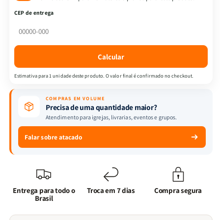
-
-
CEP de entrega
Corações
Corações
Forjados
Forjados
em
em
Deus
Deus
Calcular
|
|
A
A
Estimativa para 1 unidade deste produto. O valor final é confirmado no checkout.
Forja
Forja
+
+
COMPRAS EM VOLUME
Um
Um
Precisa de uma quantidade maior?
Jovem
Jovem
Atendimento para igrejas, livrarias, eventos e grupos.
Segundo
Segundo
o
o
Falar sobre atacado
Coração
Coração
de
de
Deus
Deus
-
-
J.C.
J.C.
Entrega para todo o
Troca em 7 dias
Compra segura
Ryle
Ryle
Brasil