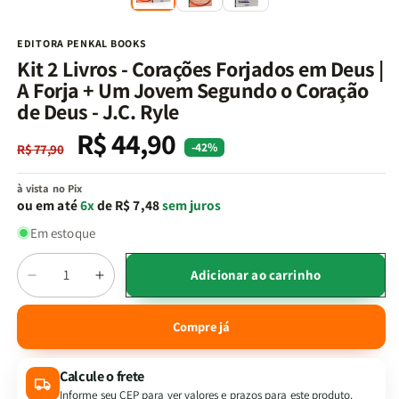
na
n
janela
j
modal
m
EDITORA PENKAL BOOKS
Kit 2 Livros - Corações Forjados em Deus |
A Forja + Um Jovem Segundo o Coração
de Deus - J.C. Ryle
R$ 44,90
Preço
Preço
-42%
R$ 77,90
normal
promocional
à vista no Pix
ou em até
6x
de R$ 7,48
sem juros
Em estoque
Quantidade
Adicionar ao carrinho
Diminuir
Aumentar
a
a
quantidade
quantidade
Compre já
de
de
Kit
Kit
Calcule o frete
2
2
Livros
Livros
Informe seu CEP para ver valores e prazos para este produto.