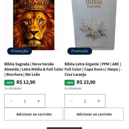
Mulheres
Mulheres
Livro
Livro
da
da
por
por
Bíblia
Bíblia
Livro
Livro
|
|
-
-
Isabelle
Isabelle
um
um
S.
S.
panorama
panorama
Alves
Alves
completo
completo
dos
dos
Promoção
Promoção
66
66
livros
livros
Bíblia Sagrada | Nova Versão
Bíblia Letra Gigante | PPM | ARC |
da
da
Almeida | Letra Média & Full Color
Full Color | Capa Dura c/ Harpa | -
Bíblia
Bíblia
| Brochura | Rei Leão
Cruz Laranja
|
|
R$ 12,90
R$ 23,90
Preço
Preço
Preço
Preço
-50%
-48%
Equipe
Equipe
normal
promocional
normal
promocional
De:
R$ 25,80
De:
R$ 45,90
teológica
teológica
Penkal
Penkal
Diminuir
Aumentar
Diminuir
Aumentar
a
a
a
a
Adicionar ao carrinho
Adicionar ao carrinho
quantidade
quantidade
quantidade
quantidade
de
de
de
de
Bíblia
Bíblia
Bíblia
Bíblia