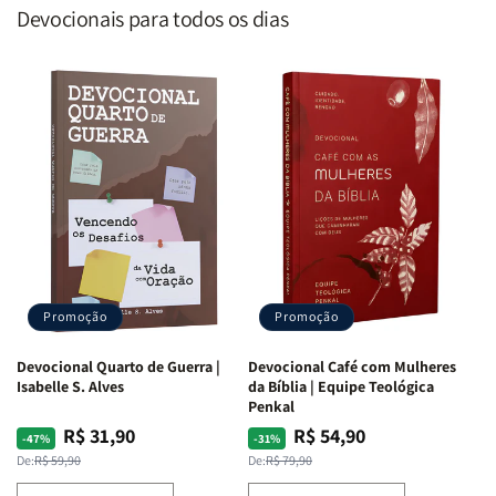
Devocionais para todos os dias
Promoção
Promoção
Devocional Quarto de Guerra |
Devocional Café com Mulheres
Isabelle S. Alves
da Bíblia | Equipe Teológica
Penkal
R$ 31,90
R$ 54,90
Preço
Preço
Preço
Preço
-47%
-31%
normal
promocional
normal
promocional
De:
R$ 59,90
De:
R$ 79,90