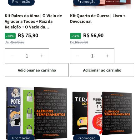
Promoção
Promoção
Kit Raizes da Alma | O Vício de
Kit Quarto de Guerra | Livro +
Agradar a Todos + Raiz da
Devocional
Rejeição + O Vazio da
Insatisfação.
R$ 75,90
R$ 56,90
Preço
Preço
Preço
Preço
-58%
-37%
normal
promocional
normal
promocional
De:
R$ 179,70
De:
R$ 89,90
Diminuir
Aumentar
Diminuir
Aumentar
a
a
a
a
Adicionar ao carrinho
Adicionar ao carrinho
quantidade
quantidade
quantidade
quantidade
de
de
de
de
Kit
Kit
Kit
Kit
Raizes
Raizes
Quarto
Quarto
da
da
de
de
Alma
Alma
Guerra
Guerra
|
|
|
|
O
O
Livro
Livro
Vício
Vício
+
+
de
de
Devocional
Devocional
Agradar
Agradar
Promoção
Promoção