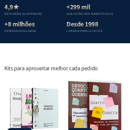
Teológica
Teológica
Teológica
Teológica
4,9★
+299 mil
Penkal
Penkal
Penkal
Penkal
NOTA MÉDIA DA OPERAÇÃO
AVALIAÇÕES NOS MARKETPLACES
+8 milhões
Desde 1998
ENTREGAS REALIZADAS
LIVRARIA FAMÍLIA CRISTÃ
Kits para aproveitar melhor cada pedido