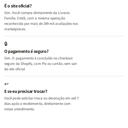
e
e
É o site oficial?
Deus
Deus
Sim. Você compra diretamente da Livraria
+
+
Família Cristã, com a mesma operação
A
A
reconhecida por mais de 299 mil avaliações nos
Mulher
Mulher
marketplaces.
que
que
Edifica
Edifica
🔒
o
o
O pagamento é seguro?
Lar
Lar
Sim. O pagamento é concluído no checkout
seguro da Shopify, com Pix ou cartão, sem sair
do site oficial.
↩
E se eu precisar trocar?
Você pode solicitar troca ou devolução em até 7
dias após o recebimento, diretamente com
nosso atendimento.