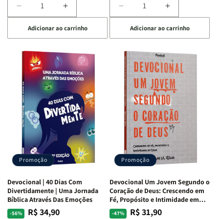
Diminuir
Aumentar
Diminuir
Aumentar
a
a
a
a
Adicionar ao carrinho
Adicionar ao carrinho
quantidade
quantidade
quantidade
quantidade
de
de
de
de
Devocional
Devocional
Devocional
Devocional
Quarto
Quarto
Café
Café
de
de
com
com
Guerra
Guerra
Mulheres
Mulheres
|
|
da
da
Isabelle
Isabelle
Bíblia
Bíblia
S.
S.
|
|
Alves
Alves
Equipe
Equipe
Teológica
Teológica
Penkal
Penkal
Promoção
Promoção
Devocional | 40 Dias Com
Devocional Um Jovem Segundo o
Divertidamente | Uma Jornada
Coração de Deus: Crescendo em
Bíblica Através Das Emoções
Fé, Propósito e Intimidade em
Deus
R$ 34,90
R$ 31,90
Preço
Preço
Preço
Preço
-56%
-47%