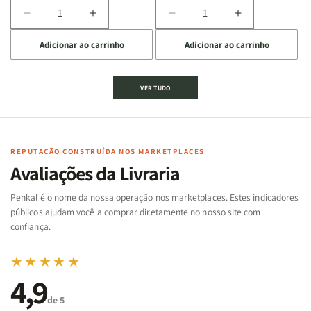
Diminuir
Aumentar
Diminuir
Aumentar
a
a
a
a
Adicionar ao carrinho
Adicionar ao carrinho
quantidade
quantidade
quantidade
quantidade
de
de
de
de
Jogo
Jogo
Jogo
Jogo
VER TUDO
Bíblico
Bíblico
da
da
de
de
memória
memória
Cartas
Cartas
|
|
|
|
Arca
Arca
Famílias
Famílias
de
de
REPUTAÇÃO CONSTRUÍDA NOS MARKETPLACES
da
da
Noé
Noé
Avaliações da Livraria
Bíblia
Bíblia
-
-
Penkal é o nome da nossa operação nos marketplaces. Estes indicadores
Penkal
Penkal
públicos ajudam você a comprar diretamente no nosso site com
confiança.
★★★★★
4,9
de 5