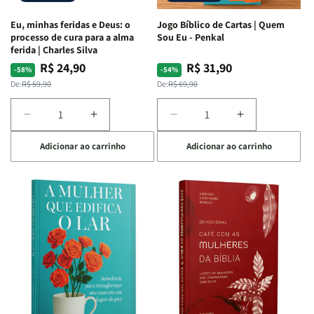
Espirituais
Espirituais
Eu, minhas feridas e Deus: o
Jogo Bíblico de Cartas | Quem
|
|
processo de cura para a alma
Sou Eu - Penkal
Estela
Estela
ferida | Charles Silva
Costa
Costa
R$ 24,90
R$ 31,90
Preço
Preço
Preço
Preço
-58%
-54%
normal
promocional
normal
promocional
De:
R$ 59,90
De:
R$ 69,90
Diminuir
Aumentar
Diminuir
Aumentar
a
a
a
a
Adicionar ao carrinho
Adicionar ao carrinho
quantidade
quantidade
quantidade
quantidade
de
de
de
de
Eu,
Eu,
Jogo
Jogo
minhas
minhas
Bíblico
Bíblico
feridas
feridas
de
de
e
e
Cartas
Cartas
Deus:
Deus:
|
|
o
o
Quem
Quem
processo
processo
Sou
Sou
de
de
Eu
Eu
cura
cura
-
-
para
para
Penkal
Penkal