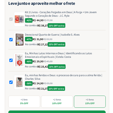
Leve junto e aproveite melhor o frete
Kit 2 Livros - Corações Forjados em Deus | A Forja + Um Jovem
Segundo o Coração de Deus - J.C. Ryle
R$ 44,90
R$ 77,90
-42%
No combo:
R$ 38,17
15% OFF extra
Devocional Quarto de Guerra | Isabelle S. Alves
R$ 31,90
R$ 59,90
-47%
No combo:
R$ 27,12
15% OFF extra
Eu, Minhas Lutas Internas e Deus | Identificando as Lutas
Emocionais e Espirituais | Estela Costa
R$ 29,90
R$ 49,80
-40%
No combo:
R$ 25,42
15% OFF extra
Eu, minhas feridas e Deus: o processo de cura para a alma ferida |
Charles Silva
R$ 24,90
R$ 59,90
-58%
No combo:
R$ 21,17
15% OFF extra
+1 livro
+2 livros
+3 livros
5% OFF
10% OFF
15% OFF