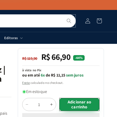
Pesquisar
Fazer
Carrinho
login
Editoras
R$ 66,90
Preço
Preço
-44%
R$ 119,90
normal
promocional
 |
à vista no Pix
ou em até
6x
de R$ 11,15
sem juros
a
Frete
calculado no checkout.
Em estoque
Quantidade
Adicionar ao
carrinho
Diminuir
Aumentar
a
a
 pais