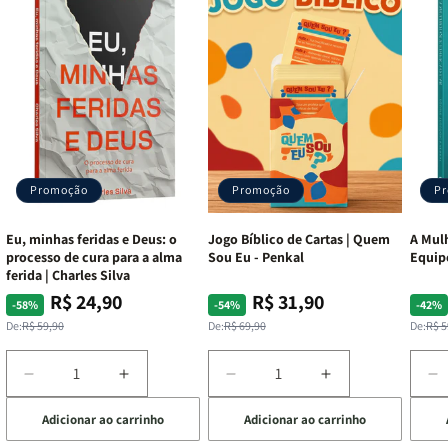
Promoção
Promoção
P
Eu, minhas feridas e Deus: o
Jogo Bíblico de Cartas | Quem
A Mulh
processo de cura para a alma
Sou Eu - Penkal
Equip
ferida | Charles Silva
R$ 24,90
R$ 31,90
Preço
Preço
Preço
Preço
Pre
Pre
-58%
-54%
-42%
normal
promocional
normal
promocional
nor
pro
De:
R$ 59,90
De:
R$ 69,90
De:
R$ 5
Diminuir
Aumentar
Diminuir
Aumentar
D
a
a
a
a
a
Adicionar ao carrinho
Adicionar ao carrinho
de
quantidade
quantidade
quantidade
quantidade
q
de
de
de
de
d