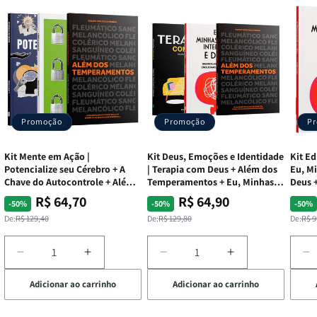
Promoção
Promoção
P
Kit Mente em Ação |
Kit Deus, Emoções e Identidade
Kit Ed
Potencialize seu Cérebro + A
| Terapia com Deus + Além dos
Eu, Mi
Chave do Autocontrole + Além
Temperamentos + Eu, Minhas
Deus +
dos Temperamentos
Feridas e Deus
Lar
R$ 64,70
R$ 64,90
Preço
Preço
Preço
Preço
Pre
Pre
-50%
-50%
-50%
normal
promocional
normal
promocional
nor
pro
De:
R$ 129,40
De:
R$ 129,80
De:
R$ 9
Diminuir
Aumentar
Diminuir
Aumentar
D
a
a
a
a
a
Adicionar ao carrinho
Adicionar ao carrinho
de
quantidade
quantidade
quantidade
quantidade
q
de
de
de
de
d