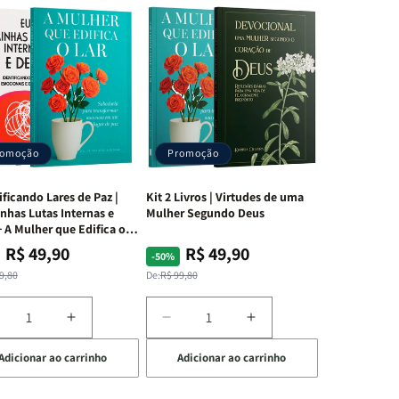
romoção
Promoção
ificando Lares de Paz |
Kit 2 Livros | Virtudes de uma
nhas Lutas Internas e
Mulher Segundo Deus
 A Mulher que Edifica o
R$ 49,90
R$ 49,90
ço
ço
Preço
Preço
-50%
mal
mocional
normal
promocional
9,80
De:
R$ 99,80
iminuir
Aumentar
Diminuir
Aumentar
a
a
a
Adicionar ao carrinho
Adicionar ao carrinho
uantidade
quantidade
quantidade
quantidade
e
de
de
de