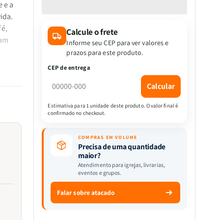
quantidade
quantidade
e e a
de
de
ida.
Kit
Kit
fé,
Calcule o frete
2
2
cam
Livros
Livros
Informe seu CEP para ver valores e
-
-
prazos para este produto.
Coração
Coração
CEP de entrega
em
em
Paz
Paz
Calcular
|
|
Fé
Fé
Estimativa para 1 unidade deste produto. O valor final é
confirmado no checkout.
e
e
Tranquilidade
Tranquilidade
para
para
COMPRAS EM VOLUME
Toda
Toda
Precisa de uma quantidade
maior?
Garota
Garota
Atendimento para igrejas, livrarias,
ma
eventos e grupos.
adas a
Falar sobre atacado
 os