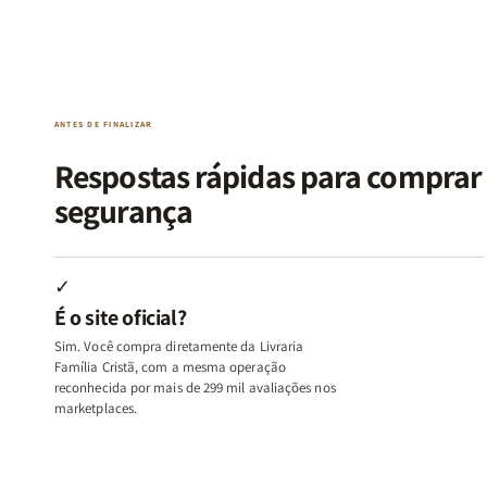
Kit
Kit
Kit
Kit
Raizes
Raizes
Quarto
Quarto
da
da
de
de
Alma
Alma
Guerra
Guerra
|
|
|
|
O
O
Livro
Livro
ANTES DE FINALIZAR
Vício
Vício
+
+
de
de
Devocional
Devocion
Respostas rápidas para compra
Agradar
Agradar
segurança
a
a
Todos
Todos
+
+
Raiz
Raiz
✓
da
da
É o site oficial?
Rejeição
Rejeição
+
+
Sim. Você compra diretamente da Livraria
O
O
Família Cristã, com a mesma operação
Vazio
Vazio
reconhecida por mais de 299 mil avaliações nos
marketplaces.
da
da
Insatisfação.
Insatisfação.