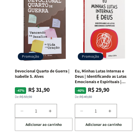
Promoção
Promoção
Devocional Quarto de Guerra |
Eu, Minhas Lutas Internas e
Isabelle S. Alves
Deus | Identificando as Lutas
Emocionais e Espirituais |
Estela Costa
R$ 31,90
R$ 29,90
Preço
Preço
Preço
Preço
-47%
-40%
normal
promocional
normal
promocional
De:
R$ 59,90
De:
R$ 49,80
Diminuir
Aumentar
Diminuir
Aumentar
a
a
a
a
Adicionar ao carrinho
Adicionar ao carrinho
quantidade
quantidade
quantidade
quantida
de
de
de
de