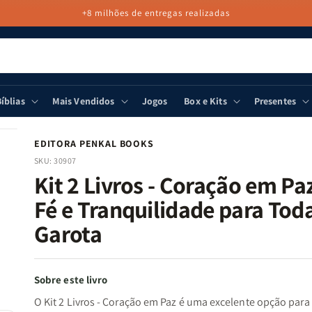
+8 milhões de entregas realizadas
íblias
Mais Vendidos
Jogos
Box e Kits
Presentes
EDITORA PENKAL BOOKS
SKU:
30907
Kit 2 Livros - Coração em Paz
Fé e Tranquilidade para Tod
Garota
Sobre este livro
O Kit 2 Livros - Coração em Paz é uma excelente opção para