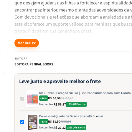
que desejam ajudar suas filhas a fortalecer a espiritualidad
encontrar paz interior, mesmo diante das adversidades da v
Com devocionais e reflexões que abordam a ansiedade e a 
este kit oferece um suporte valioso para meninas que bus
tranquilidade em sua caminhada cristã.
Ver mais
Livros Incluídos:
EDITORA
EDITORA PENKAL BOOKS
Devocional de Toda Garota - Rosa Claro:
Leve junto e aproveite melhor o frete
Este devocional é projetado especialmente para meninas,
Kit 2 Livros - Coração em Paz | Fé e Tranquilidade para Toda Garota
apresentando reflexões diárias que abordam temas como
R$ 66,90
R$ 119,90
-44%
autoestima, amizade, fé e o crescimento espiritual. Com u
No combo:
R$ 56,87
15% OFF extra
linguagem acessível e encorajadora, as leitoras são convid
aprofundar sua relação com Deus, aprendendo a enfrentar
Devocional Quarto de Guerra | Isabelle S. Alves
R$ 31,90
R$ 59,90
-47%
desafios da vida com confiança e esperança.
No combo:
R$ 27,12
15% OFF extra