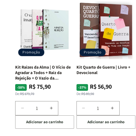
Promoção
Promoção
Kit Raizes da Alma | O Vício de
Kit Quarto de Guerra | Livro +
Agradar a Todos + Raiz da
Devocional
Rejeição + O Vazio da
Insatisfação.
R$ 75,90
R$ 56,90
Preço
Preço
Preço
Preço
-58%
-37%
normal
promocional
normal
promocional
De:
R$ 179,70
De:
R$ 89,90
Diminuir
Aumentar
Diminuir
Aumentar
a
a
a
a
Adicionar ao carrinho
Adicionar ao carrinho
quantidade
quantidade
quantidade
quantida
de
de
de
de