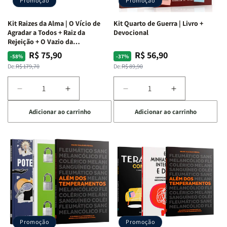
Promoção
Promoção
Kit Raizes da Alma | O Vício de
Kit Quarto de Guerra | Livro +
Agradar a Todos + Raiz da
Devocional
Rejeição + O Vazio da
Insatisfação.
R$ 75,90
R$ 56,90
Preço
Preço
Preço
Preço
-58%
-37%
normal
promocional
normal
promocional
De:
R$ 179,70
De:
R$ 89,90
Diminuir
Aumentar
Diminuir
Aumentar
a
a
a
a
Adicionar ao carrinho
Adicionar ao carrinho
quantidade
quantidade
quantidade
quantidade
de
de
de
de
Kit
Kit
Kit
Kit
Raizes
Raizes
Quarto
Quarto
da
da
de
de
Alma
Alma
Guerra
Guerra
|
|
|
|
O
O
Livro
Livro
Vício
Vício
+
+
de
de
Devocional
Devocional
Agradar
Agradar
Promoção
Promoção