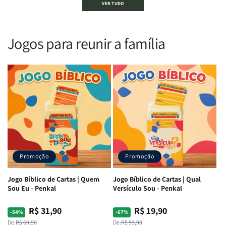
VER TUDO
Sagrada
Sagrada
Letra
Letra
|
|
Gigante
Gigante
Nova
Nova
|
|
Versão
Versão
PPM
PPM
Jogos para reunir a família
Almeida
Almeida
|
|
|
|
ARC
ARC
Letra
Letra
|
|
Média
Média
Full
Full
&amp;
&amp;
Color
Color
Full
Full
|
|
Color
Color
Capa
Capa
|
|
Dura
Dura
Brochura
Brochura
c/
c/
|
|
Harpa
Harpa
Rei
Rei
|
|
Promoção
Promoção
Leão
Leão
-
-
Cruz
Cruz
Jogo Bíblico de Cartas | Quem
Jogo Bíblico de Cartas | Qual
Laranja
Laranja
Sou Eu - Penkal
Versículo Sou - Penkal
R$ 31,90
R$ 19,90
Preço
Preço
Preço
Preço
-54%
-67%
normal
promocional
normal
promocional
De:
R$ 69,90
De:
R$ 59,90