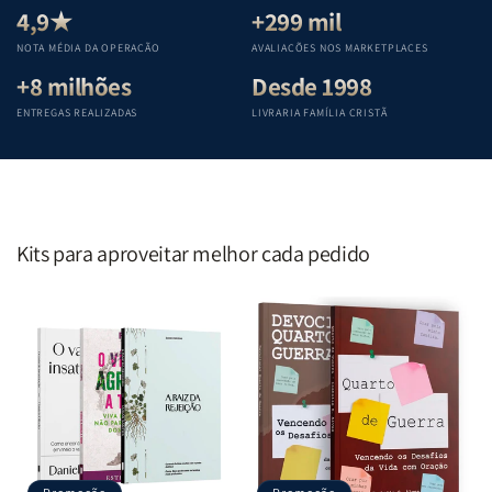
Teológica
Teológica
Teológica
Teológica
4,9★
+299 mil
Penkal
Penkal
Penkal
Penkal
NOTA MÉDIA DA OPERAÇÃO
AVALIAÇÕES NOS MARKETPLACES
+8 milhões
Desde 1998
ENTREGAS REALIZADAS
LIVRARIA FAMÍLIA CRISTÃ
Kits para aproveitar melhor cada pedido