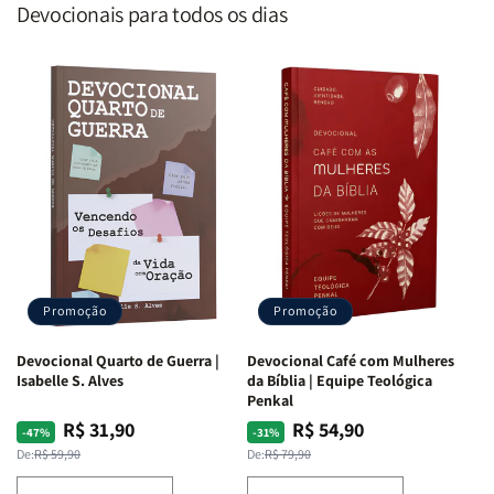
Devocionais para todos os dias
Promoção
Promoção
Devocional Quarto de Guerra |
Devocional Café com Mulheres
Isabelle S. Alves
da Bíblia | Equipe Teológica
Penkal
R$ 31,90
R$ 54,90
Preço
Preço
Preço
Preço
-47%
-31%
normal
promocional
normal
promocional
De:
R$ 59,90
De:
R$ 79,90