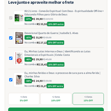
Leve junto e aproveite melhor o frete
Kit 2 Livros - Conexão Espiritual Com Deus - Espiritualidade Off-line +
Educando Filhos para Glória de Deus
R$ 39,90
R$ 119,90
-67%
No combo:
R$ 33,92
15% OFF extra
Devocional Quarto de Guerra | Isabelle S. Alves
R$ 31,90
R$ 59,90
-47%
No combo:
R$ 27,12
15% OFF extra
Eu, Minhas Lutas Internas e Deus | Identificando as Lutas
Emocionais e Espirituais | Estela Costa
R$ 29,90
R$ 49,80
-40%
No combo:
R$ 25,42
15% OFF extra
Eu, minhas feridas e Deus: o processo de cura para a alma ferida |
Charles Silva
R$ 24,90
R$ 59,90
-58%
No combo:
R$ 21,17
15% OFF extra
+1 livro
+2 livros
+3 livros
5% OFF
10% OFF
15% OFF