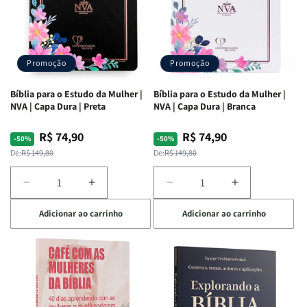
Promoção
Promoção
Bíblia para o Estudo da Mulher |
Bíblia para o Estudo da Mulher |
NVA | Capa Dura | Preta
NVA | Capa Dura | Branca
R$ 74,90
R$ 74,90
Preço
Preço
Preço
Preço
-50%
-50%
normal
promocional
normal
promocional
De:
R$ 149,80
De:
R$ 149,80
Diminuir
Aumentar
Diminuir
Aumentar
a
a
a
a
Adicionar ao carrinho
Adicionar ao carrinho
quantidade
quantidade
quantidade
quantidade
de
de
de
de
Bíblia
Bíblia
Bíblia
Bíblia
para
para
para
para
o
o
o
o
Estudo
Estudo
Estudo
Estudo
da
da
da
da