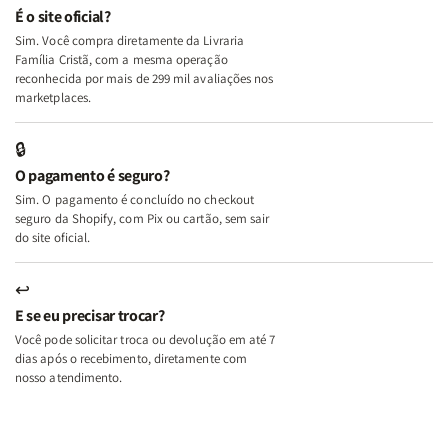
e
e
É o site oficial?
Deus
Deus
Sim. Você compra diretamente da Livraria
+
+
Família Cristã, com a mesma operação
A
A
reconhecida por mais de 299 mil avaliações nos
Mulher
Mulher
marketplaces.
que
que
Edifica
Edifica
🔒
o
o
O pagamento é seguro?
Lar
Lar
Sim. O pagamento é concluído no checkout
seguro da Shopify, com Pix ou cartão, sem sair
do site oficial.
↩
E se eu precisar trocar?
Você pode solicitar troca ou devolução em até 7
dias após o recebimento, diretamente com
nosso atendimento.