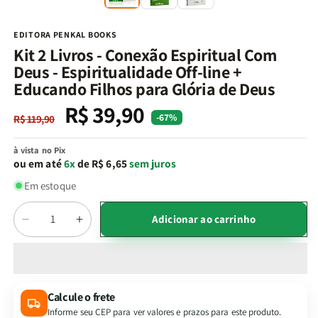
na
n
janela
j
modal
m
EDITORA PENKAL BOOKS
Kit 2 Livros - Conexão Espiritual Com
Deus - Espiritualidade Off-line +
Educando Filhos para Glória de Deus
R$ 39,90
Preço
Preço
-67%
R$ 119,90
normal
promocional
à vista no Pix
ou em até
6x
de R$ 6,65
sem juros
Em estoque
Quantidade
Adicionar ao carrinho
Diminuir
Aumentar
a
a
quantidade
quantidade
de
de
Kit
Kit
Calcule o frete
2
2
Informe seu CEP para ver valores e prazos para este produto.
Livros
Livros