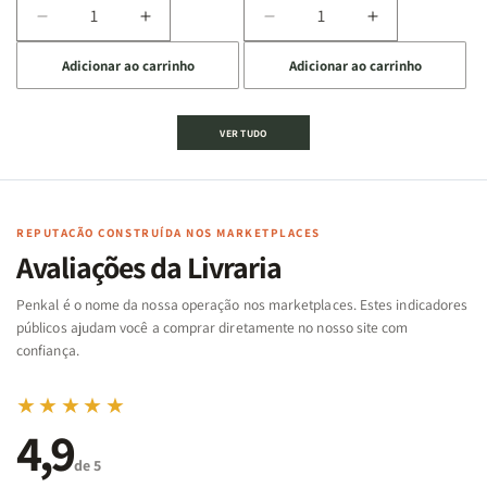
Diminuir
Aumentar
Diminuir
Aumentar
a
a
a
a
Adicionar ao carrinho
Adicionar ao carrinho
quantidade
quantidade
quantidade
quantidade
de
de
de
de
Jogo
Jogo
Jogo
Jogo
VER TUDO
Bíblico
Bíblico
da
da
de
de
memória
memória
Cartas
Cartas
|
|
|
|
Arca
Arca
Famílias
Famílias
de
de
REPUTAÇÃO CONSTRUÍDA NOS MARKETPLACES
da
da
Noé
Noé
Avaliações da Livraria
Bíblia
Bíblia
-
-
Penkal é o nome da nossa operação nos marketplaces. Estes indicadores
Penkal
Penkal
públicos ajudam você a comprar diretamente no nosso site com
confiança.
★★★★★
4,9
de 5