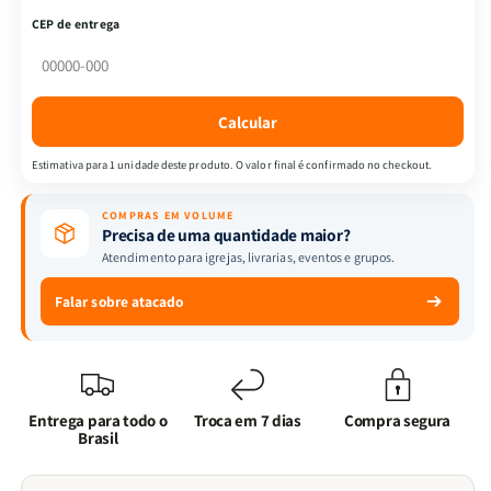
-
-
CEP de entrega
Conexão
Conexão
Espiritual
Espiritual
Com
Com
Deus
Deus
Calcular
-
-
Espiritualidade
Espiritualidade
Estimativa para 1 unidade deste produto. O valor final é confirmado no checkout.
Off-
Off-
line
line
COMPRAS EM VOLUME
+
+
Precisa de uma quantidade maior?
Educando
Educando
Atendimento para igrejas, livrarias, eventos e grupos.
Filhos
Filhos
para
para
Falar sobre atacado
Glória
Glória
de
de
Deus
Deus
Entrega para todo o
Troca em 7 dias
Compra segura
Brasil