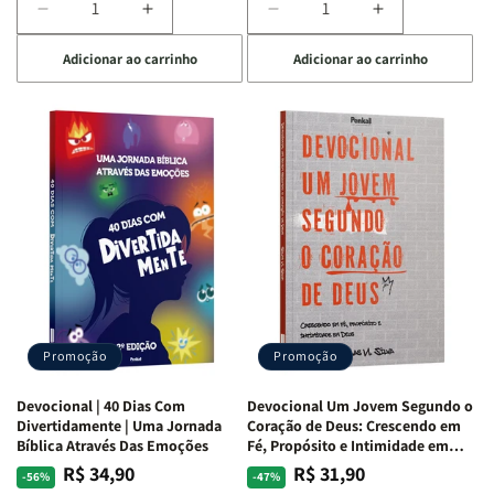
Diminuir
Aumentar
Diminuir
Aumentar
a
a
a
a
Adicionar ao carrinho
Adicionar ao carrinho
quantidade
quantidade
quantidade
quantidade
de
de
de
de
Devocional
Devocional
Devocional
Devocional
Quarto
Quarto
Café
Café
de
de
com
com
Guerra
Guerra
Mulheres
Mulheres
|
|
da
da
Isabelle
Isabelle
Bíblia
Bíblia
S.
S.
|
|
Alves
Alves
Equipe
Equipe
Teológica
Teológica
Penkal
Penkal
Promoção
Promoção
Devocional | 40 Dias Com
Devocional Um Jovem Segundo o
Divertidamente | Uma Jornada
Coração de Deus: Crescendo em
Bíblica Através Das Emoções
Fé, Propósito e Intimidade em
Deus
R$ 34,90
R$ 31,90
Preço
Preço
Preço
Preço
-56%
-47%