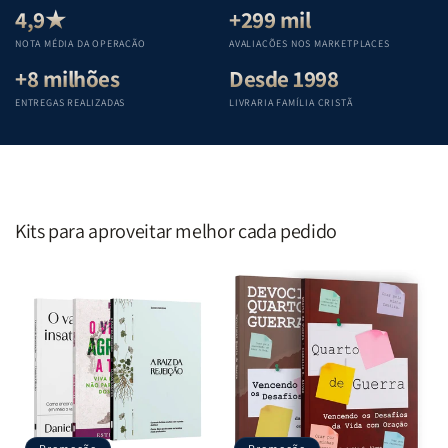
Teológica
Teológica
Teológica
Teológica
4,9★
+299 mil
Penkal
Penkal
Penkal
Penkal
NOTA MÉDIA DA OPERAÇÃO
AVALIAÇÕES NOS MARKETPLACES
+8 milhões
Desde 1998
ENTREGAS REALIZADAS
LIVRARIA FAMÍLIA CRISTÃ
Kits para aproveitar melhor cada pedido