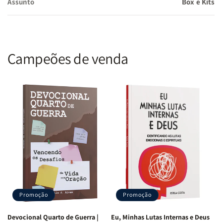
Assunto
Box e Kits
Transforme seu casamento com princípios bíblicos que trazem
unidade, amor e paz.
Fortaleça sua fé e descubra como ser uma esposa e mãe segundo
o coração de Deus.
Campeões de venda
O presente perfeito para mulheres que desejam edificar suas
famílias em Cristo.
Este kit exclusivo foi pensado para mulheres que não abrem mão
de uma vida conjugal e familiar bem-sucedida, baseada nos
ensinamentos de Deus. Permita que essas leituras
transformadoras impactem a sua caminhada e seu lar!
Promoção
Promoção
Devocional Quarto de Guerra |
Eu, Minhas Lutas Internas e Deus