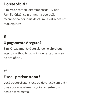
e
e
É o site oficial?
Deus
Deus
Sim. Você compra diretamente da Livraria
+
+
Família Cristã, com a mesma operação
A
A
reconhecida por mais de 299 mil avaliações nos
Mulher
Mulher
marketplaces.
que
que
Edifica
Edifica
🔒
o
o
O pagamento é seguro?
Lar
Lar
Sim. O pagamento é concluído no checkout
seguro da Shopify, com Pix ou cartão, sem sair
do site oficial.
↩
E se eu precisar trocar?
Você pode solicitar troca ou devolução em até 7
dias após o recebimento, diretamente com
nosso atendimento.