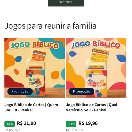
VER TUDO
Sagrada
Sagrada
Letra
Letra
|
|
Gigante
Gigante
Nova
Nova
|
|
Versão
Versão
PPM
PPM
Jogos para reunir a família
Almeida
Almeida
|
|
|
|
ARC
ARC
Letra
Letra
|
|
Média
Média
Full
Full
&amp;
&amp;
Color
Color
Full
Full
|
|
Color
Color
Capa
Capa
|
|
Dura
Dura
Brochura
Brochura
c/
c/
|
|
Harpa
Harpa
Rei
Rei
|
|
Promoção
Promoção
Leão
Leão
-
-
Cruz
Cruz
Jogo Bíblico de Cartas | Quem
Jogo Bíblico de Cartas | Qual
Laranja
Laranja
Sou Eu - Penkal
Versículo Sou - Penkal
R$ 31,90
R$ 19,90
Preço
Preço
Preço
Preço
-54%
-67%
normal
promocional
normal
promocional
De:
R$ 69,90
De:
R$ 59,90