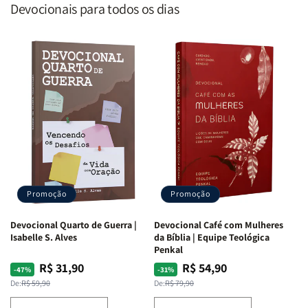
Devocionais para todos os dias
Promoção
Promoção
Devocional Quarto de Guerra |
Devocional Café com Mulheres
Isabelle S. Alves
da Bíblia | Equipe Teológica
Penkal
R$ 31,90
R$ 54,90
Preço
Preço
Preço
Preço
-47%
-31%
normal
promocional
normal
promocional
De:
R$ 59,90
De:
R$ 79,90