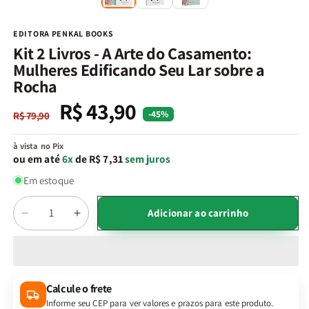
na
n
janela
j
modal
m
EDITORA PENKAL BOOKS
Kit 2 Livros - A Arte do Casamento:
Mulheres Edificando Seu Lar sobre a
Rocha
R$ 43,90
Preço
Preço
-45%
R$ 79,90
normal
promocional
à vista no Pix
ou em até
6x
de R$ 7,31
sem juros
Em estoque
Quantidade
Adicionar ao carrinho
Diminuir
Aumentar
a
a
quantidade
quantidade
de
de
Kit
Kit
Calcule o frete
2
2
Informe seu CEP para ver valores e prazos para este produto.
Livros
Livros