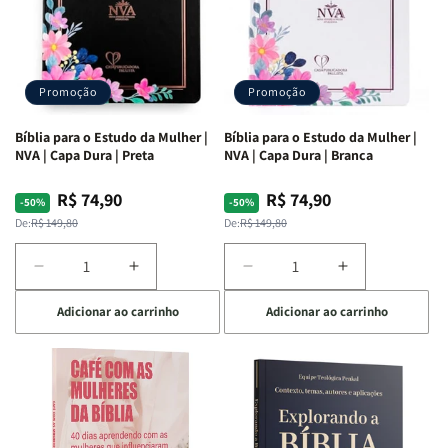
Promoção
Promoção
Bíblia para o Estudo da Mulher |
Bíblia para o Estudo da Mulher |
NVA | Capa Dura | Preta
NVA | Capa Dura | Branca
R$ 74,90
R$ 74,90
Preço
Preço
Preço
Preço
-50%
-50%
normal
promocional
normal
promocional
De:
R$ 149,80
De:
R$ 149,80
Diminuir
Aumentar
Diminuir
Aumentar
a
a
a
a
Adicionar ao carrinho
Adicionar ao carrinho
quantidade
quantidade
quantidade
quantidade
de
de
de
de
Bíblia
Bíblia
Bíblia
Bíblia
para
para
para
para
o
o
o
o
Estudo
Estudo
Estudo
Estudo
da
da
da
da