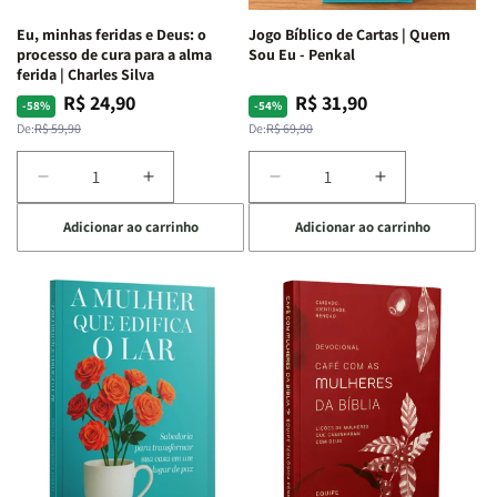
Espirituais
Espirituais
Eu, minhas feridas e Deus: o
Jogo Bíblico de Cartas | Quem
|
|
processo de cura para a alma
Sou Eu - Penkal
Estela
Estela
ferida | Charles Silva
Costa
Costa
R$ 24,90
R$ 31,90
Preço
Preço
Preço
Preço
-58%
-54%
normal
promocional
normal
promocional
De:
R$ 59,90
De:
R$ 69,90
Diminuir
Aumentar
Diminuir
Aumentar
a
a
a
a
Adicionar ao carrinho
Adicionar ao carrinho
quantidade
quantidade
quantidade
quantidade
de
de
de
de
Eu,
Eu,
Jogo
Jogo
minhas
minhas
Bíblico
Bíblico
feridas
feridas
de
de
e
e
Cartas
Cartas
Deus:
Deus:
|
|
o
o
Quem
Quem
processo
processo
Sou
Sou
de
de
Eu
Eu
cura
cura
-
-
para
para
Penkal
Penkal