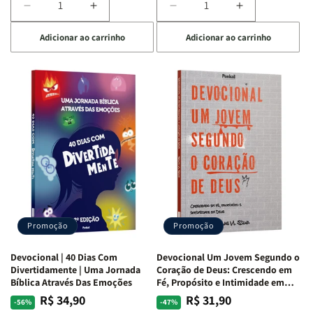
Diminuir
Aumentar
Diminuir
Aumentar
a
a
a
a
Adicionar ao carrinho
Adicionar ao carrinho
quantidade
quantidade
quantidade
quantidade
de
de
de
de
Devocional
Devocional
Devocional
Devocional
Quarto
Quarto
Café
Café
de
de
com
com
Guerra
Guerra
Mulheres
Mulheres
|
|
da
da
Isabelle
Isabelle
Bíblia
Bíblia
S.
S.
|
|
Alves
Alves
Equipe
Equipe
Teológica
Teológica
Penkal
Penkal
Promoção
Promoção
Devocional | 40 Dias Com
Devocional Um Jovem Segundo o
Divertidamente | Uma Jornada
Coração de Deus: Crescendo em
Bíblica Através Das Emoções
Fé, Propósito e Intimidade em
Deus
R$ 34,90
R$ 31,90
Preço
Preço
Preço
Preço
-56%
-47%