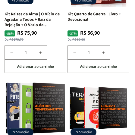
Promoção
Promoção
Kit Raizes da Alma | O Vício de
Kit Quarto de Guerra | Livro +
Agradar a Todos + Raiz da
Devocional
Rejeição + O Vazio da
Insatisfação.
R$ 75,90
R$ 56,90
Preço
Preço
Preço
Preço
-58%
-37%
normal
promocional
normal
promocional
De:
R$ 179,70
De:
R$ 89,90
Diminuir
Aumentar
Diminuir
Aumentar
a
a
a
a
Adicionar ao carrinho
Adicionar ao carrinho
quantidade
quantidade
quantidade
quantidade
de
de
de
de
Kit
Kit
Kit
Kit
Raizes
Raizes
Quarto
Quarto
da
da
de
de
Alma
Alma
Guerra
Guerra
|
|
|
|
O
O
Livro
Livro
Vício
Vício
+
+
de
de
Devocional
Devocional
Agradar
Agradar
Promoção
Promoção