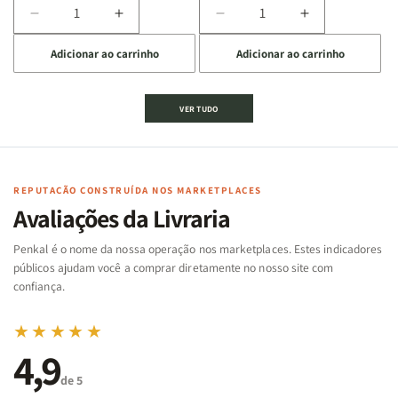
Diminuir
Aumentar
Diminuir
Aumentar
a
a
a
a
Adicionar ao carrinho
Adicionar ao carrinho
quantidade
quantidade
quantidade
quantidade
de
de
de
de
Jogo
Jogo
Jogo
Jogo
VER TUDO
Bíblico
Bíblico
da
da
de
de
memória
memória
Cartas
Cartas
|
|
|
|
Arca
Arca
Famílias
Famílias
de
de
REPUTAÇÃO CONSTRUÍDA NOS MARKETPLACES
da
da
Noé
Noé
Avaliações da Livraria
Bíblia
Bíblia
-
-
Penkal é o nome da nossa operação nos marketplaces. Estes indicadores
Penkal
Penkal
públicos ajudam você a comprar diretamente no nosso site com
confiança.
★★★★★
4,9
de 5