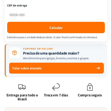
-
-
CEP de entrega
A
A
Arte
Arte
do
do
Casamento:
Casamento:
Calcular
Mulheres
Mulheres
Edificando
Edificando
Estimativa para 1 unidade deste produto. O valor final é confirmado no checkout.
Seu
Seu
Lar
Lar
COMPRAS EM VOLUME
sobre
sobre
Precisa de uma quantidade maior?
a
a
Atendimento para igrejas, livrarias, eventos e grupos.
Rocha
Rocha
Falar sobre atacado
Entrega para todo o
Troca em 7 dias
Compra segura
Brasil