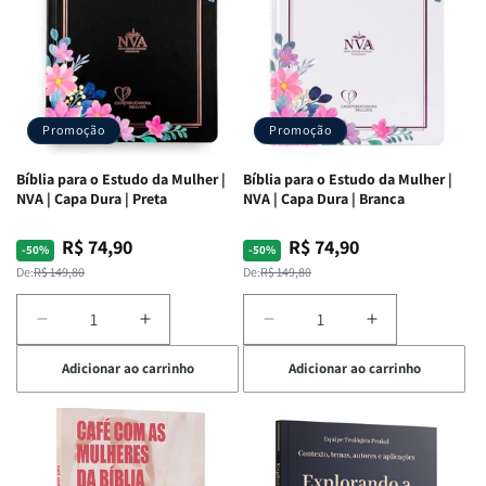
Promoção
Promoção
Bíblia para o Estudo da Mulher |
Bíblia para o Estudo da Mulher |
NVA | Capa Dura | Preta
NVA | Capa Dura | Branca
R$ 74,90
R$ 74,90
Preço
Preço
Preço
Preço
-50%
-50%
normal
promocional
normal
promocional
De:
R$ 149,80
De:
R$ 149,80
Diminuir
Aumentar
Diminuir
Aumentar
a
a
a
a
Adicionar ao carrinho
Adicionar ao carrinho
quantidade
quantidade
quantidade
quantidade
de
de
de
de
Bíblia
Bíblia
Bíblia
Bíblia
para
para
para
para
o
o
o
o