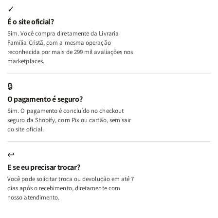
Internas
Internas
Deus
Deus
✓
e
e
É o site oficial?
Deus
Deus
Sim. Você compra diretamente da Livraria
+
+
Família Cristã, com a mesma operação
A
A
reconhecida por mais de 299 mil avaliações nos
Mulher
Mulher
marketplaces.
que
que
Edifica
Edifica
🔒
o
o
O pagamento é seguro?
Lar
Lar
Sim. O pagamento é concluído no checkout
seguro da Shopify, com Pix ou cartão, sem sair
do site oficial.
↩
E se eu precisar trocar?
Você pode solicitar troca ou devolução em até 7
dias após o recebimento, diretamente com
nosso atendimento.