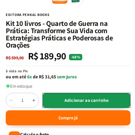
na
n
janela
j
modal
m
EDITORA PENKAL BOOKS
Kit 10 livros - Quarto de Guerra na
Prática: Transforme Sua Vida com
Estratégias Práticas e Poderosas de
Orações
R$ 189,90
Preço
Preço
-68%
R$ 599,90
normal
promocional
à vista no Pix
ou em até
6x
de R$ 31,65
sem juros
Em estoque
Quantidade
Adicionar ao carrinho
Diminuir
Aumentar
a
a
quantidade
quantidade
Compre já
de
de
Kit
Kit
Calcule o frete
10
10