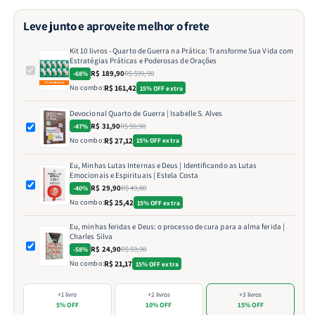
Leve junto e aproveite melhor o frete
Kit 10 livros - Quarto de Guerra na Prática: Transforme Sua Vida com
Estratégias Práticas e Poderosas de Orações
R$ 189,90
R$ 599,90
-68%
No combo:
R$ 161,42
15% OFF extra
Devocional Quarto de Guerra | Isabelle S. Alves
R$ 31,90
R$ 59,90
-47%
No combo:
R$ 27,12
15% OFF extra
Eu, Minhas Lutas Internas e Deus | Identificando as Lutas
Emocionais e Espirituais | Estela Costa
R$ 29,90
R$ 49,80
-40%
No combo:
R$ 25,42
15% OFF extra
Eu, minhas feridas e Deus: o processo de cura para a alma ferida |
Charles Silva
R$ 24,90
R$ 59,90
-58%
No combo:
R$ 21,17
15% OFF extra
+1 livro
+2 livros
+3 livros
5% OFF
10% OFF
15% OFF