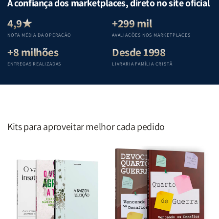
A confiança dos marketplaces, direto no site oficial
Equipe
Equipe
Equipe
Equipe
Teológica
Teológica
Teológica
Teológica
4,9★
+299 mil
Penkal
Penkal
Penkal
Penkal
NOTA MÉDIA DA OPERAÇÃO
AVALIAÇÕES NOS MARKETPLACES
+8 milhões
Desde 1998
ENTREGAS REALIZADAS
LIVRARIA FAMÍLIA CRISTÃ
Kits para aproveitar melhor cada pedido