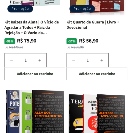
Promoção
Promoção
Kit Raizes da Alma | O Vício de
Kit Quarto de Guerra | Livro +
Agradar a Todos + Raiz da
Devocional
Rejeição + O Vazio da
Insatisfação.
R$ 75,90
R$ 56,90
Preço
Preço
Preço
Preço
-58%
-37%
normal
promocional
normal
promocional
De:
R$ 179,70
De:
R$ 89,90
Diminuir
Aumentar
Diminuir
Aumentar
a
a
a
a
Adicionar ao carrinho
Adicionar ao carrinho
quantidade
quantidade
quantidade
quantidade
de
de
de
de
Kit
Kit
Kit
Kit
Raizes
Raizes
Quarto
Quarto
da
da
de
de
Alma
Alma
Guerra
Guerra
|
|
|
|
O
O
Livro
Livro
Vício
Vício
+
+
de
de
Devocional
Devocional