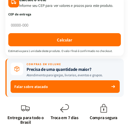
livros
livros
Informe seu CEP para ver valores e prazos para este produto.
-
-
CEP de entrega
Quarto
Quarto
de
de
Guerra
Guerra
na
na
Calcular
Prática:
Prática:
Transforme
Transforme
Estimativa para 1 unidade deste produto. O valor final é confirmado no checkout.
Sua
Sua
Vida
Vida
COMPRAS EM VOLUME
com
com
Precisa de uma quantidade maior?
Estratégias
Estratégias
Atendimento para igrejas, livrarias, eventos e grupos.
Práticas
Práticas
e
e
Falar sobre atacado
Poderosas
Poderosas
de
de
Orações
Orações
Entrega para todo o
Troca em 7 dias
Compra segura
Brasil