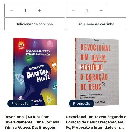
Diminuir
Aumentar
Diminuir
Aumentar
a
a
a
a
Adicionar ao carrinho
Adicionar ao carrinho
quantidade
quantidade
quantidade
quantidade
de
de
de
de
Devocional
Devocional
Devocional
Devocional
Quarto
Quarto
Café
Café
de
de
com
com
Guerra
Guerra
Mulheres
Mulheres
|
|
da
da
Isabelle
Isabelle
Bíblia
Bíblia
S.
S.
|
|
Alves
Alves
Equipe
Equipe
Teológica
Teológica
Penkal
Penkal
Promoção
Promoção
Devocional | 40 Dias Com
Devocional Um Jovem Segundo o
Divertidamente | Uma Jornada
Coração de Deus: Crescendo em
Bíblica Através Das Emoções
Fé, Propósito e Intimidade em