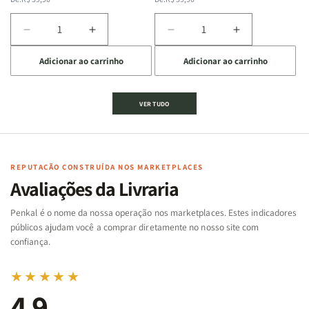
normal
promocional
normal
promocional
Diminuir
Aumentar
Diminuir
Aumentar
a
a
a
a
Adicionar ao carrinho
Adicionar ao carrinho
quantidade
quantidade
quantidade
quantidade
de
de
de
de
Jogo
Jogo
Jogo
Jogo
VER TUDO
Bíblico
Bíblico
da
da
de
de
memória
memória
Cartas
Cartas
|
|
|
|
Arca
Arca
Famílias
Famílias
de
de
REPUTAÇÃO CONSTRUÍDA NOS MARKETPLACES
da
da
Noé
Noé
Avaliações da Livraria
Bíblia
Bíblia
-
-
Penkal é o nome da nossa operação nos marketplaces. Estes indicadores
Penkal
Penkal
públicos ajudam você a comprar diretamente no nosso site com
confiança.
★★★★★
4,9