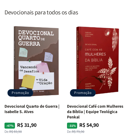
Devocionais para todos os dias
Promoção
Promoção
Devocional Quarto de Guerra |
Devocional Café com Mulheres
Isabelle S. Alves
da Bíblia | Equipe Teológica
Penkal
R$ 31,90
R$ 54,90
Preço
Preço
Preço
Preço
-47%
-31%
normal
promocional
normal
promocional
De:
R$ 59,90
De:
R$ 79,90