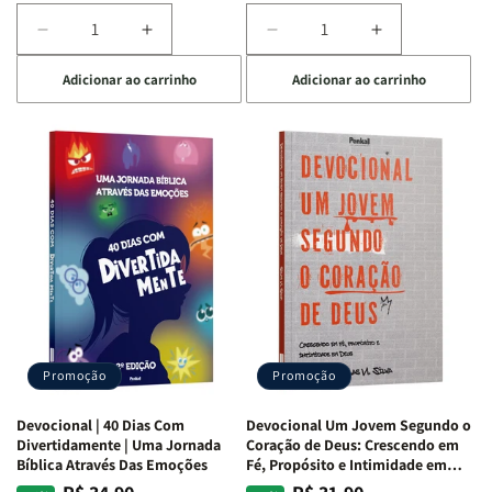
Diminuir
Aumentar
Diminuir
Aumentar
a
a
a
a
Adicionar ao carrinho
Adicionar ao carrinho
quantidade
quantidade
quantidade
quantidade
de
de
de
de
Devocional
Devocional
Devocional
Devocional
Quarto
Quarto
Café
Café
de
de
com
com
Guerra
Guerra
Mulheres
Mulheres
|
|
da
da
Isabelle
Isabelle
Bíblia
Bíblia
S.
S.
|
|
Alves
Alves
Equipe
Equipe
Teológica
Teológica
Penkal
Penkal
Promoção
Promoção
Devocional | 40 Dias Com
Devocional Um Jovem Segundo o
Divertidamente | Uma Jornada
Coração de Deus: Crescendo em
Bíblica Através Das Emoções
Fé, Propósito e Intimidade em
Deus