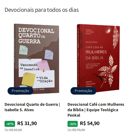
Devocionais para todos os dias
Promoção
Promoção
Devocional Quarto de Guerra |
Devocional Café com Mulheres
Isabelle S. Alves
da Bíblia | Equipe Teológica
Penkal
R$ 31,90
R$ 54,90
Preço
Preço
Preço
Preço
-47%
-31%
normal
promocional
normal
promocional
De:
R$ 59,90
De:
R$ 79,90