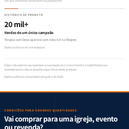
Um dos melhores vendedores da plataforma
HISTÓRICO DE PRODUTO
20 mil+
Vendas de um único campeão
Terapia com Deus aparece com nota 4,9 na Shopee.
Dados públicos do marketplace
Estes indicadores representam a reputação da Livraria Família Cristã/Penkal nos
marketplaces e não avaliações específicas deste produto.
Dados públicos consultados em julho de 2026.
CONDIÇÕES PARA GRANDES QUANTIDADES
Vai comprar para uma igreja, evento
ou revenda?