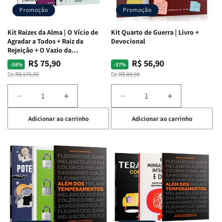
Promoção
Promoção
Kit Raizes da Alma | O Vício de
Kit Quarto de Guerra | Livro +
Agradar a Todos + Raiz da
Devocional
Rejeição + O Vazio da
Insatisfação.
R$ 75,90
R$ 56,90
Preço
Preço
Preço
Preço
-58%
-37%
normal
promocional
normal
promocional
De:
R$ 179,70
De:
R$ 89,90
Diminuir
Aumentar
Diminuir
Aumentar
a
a
a
a
Adicionar ao carrinho
Adicionar ao carrinho
quantidade
quantidade
quantidade
quantidade
de
de
de
de
Kit
Kit
Kit
Kit
Raizes
Raizes
Quarto
Quarto
da
da
de
de
Alma
Alma
Guerra
Guerra
|
|
|
|
O
O
Livro
Livro
Vício
Vício
+
+
de
de
Devocional
Devocional