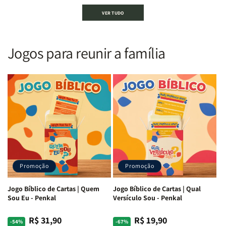
Bíblia
Bíblia
Bíblia
Bíblia
VER TUDO
Sagrada
Sagrada
Letra
Letra
|
|
Gigante
Gigante
Nova
Nova
|
|
Versão
Versão
PPM
PPM
Jogos para reunir a família
Almeida
Almeida
|
|
|
|
ARC
ARC
Letra
Letra
|
|
Média
Média
Full
Full
&amp;
&amp;
Color
Color
Full
Full
|
|
Color
Color
Capa
Capa
|
|
Dura
Dura
Brochura
Brochura
c/
c/
|
|
Harpa
Harpa
Rei
Rei
|
|
Promoção
Promoção
Leão
Leão
-
-
Cruz
Cruz
Jogo Bíblico de Cartas | Quem
Jogo Bíblico de Cartas | Qual
Laranja
Laranja
Sou Eu - Penkal
Versículo Sou - Penkal
R$ 31,90
R$ 19,90
Preço
Preço
Preço
Preço
-54%
-67%