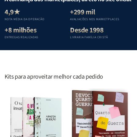
Equipe
Equipe
Equipe
Equipe
Teológica
Teológica
Teológica
Teológica
4,9★
+299 mil
Penkal
Penkal
Penkal
Penkal
NOTA MÉDIA DA OPERAÇÃO
AVALIAÇÕES NOS MARKETPLACES
+8 milhões
Desde 1998
ENTREGAS REALIZADAS
LIVRARIA FAMÍLIA CRISTÃ
Kits para aproveitar melhor cada pedido