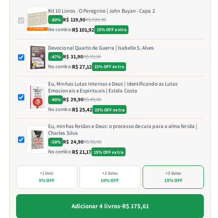
Kit 10 Livros - O Peregrino | John Buyan - Capa 2
R$ 119,90
R$ 599,90
-80%
No combo:
R$ 101,92
15% OFF extra
Devocional Quarto de Guerra | Isabelle S. Alves
R$ 31,90
R$ 59,90
-47%
No combo:
R$ 27,12
15% OFF extra
Eu, Minhas Lutas Internas e Deus | Identificando as Lutas
Emocionais e Espirituais | Estela Costa
R$ 29,90
R$ 49,80
-40%
No combo:
R$ 25,42
15% OFF extra
Eu, minhas feridas e Deus: o processo de cura para a alma ferida |
Charles Silva
R$ 24,90
R$ 59,90
-58%
No combo:
R$ 21,17
15% OFF extra
+1 livro
+2 livros
+3 livros
5% OFF
10% OFF
15% OFF
Adicionar 4 livros
·
R$ 175,61