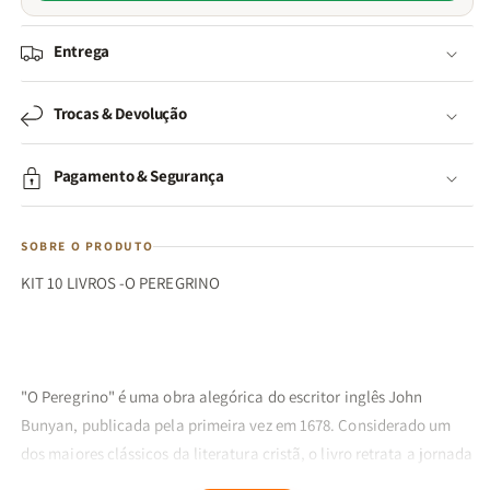
Entrega
Trocas & Devolução
Pagamento & Segurança
SOBRE O PRODUTO
KIT 10 LIVROS -O PEREGRINO
"O Peregrino" é uma obra alegórica do escritor inglês John
Bunyan, publicada pela primeira vez em 1678. Considerado um
dos maiores clássicos da literatura cristã, o livro retrata a jornada
espiritual de um homem chamado Cristão, que decide abandonar