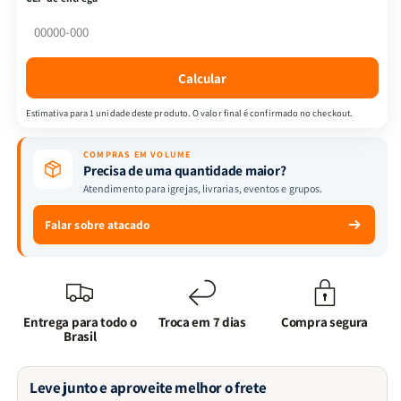
O
O
Peregrino
Peregrino
|
|
John
John
Calcular
Buyan
Buyan
-
-
Estimativa para 1 unidade deste produto. O valor final é confirmado no checkout.
Capa
Capa
2
2
COMPRAS EM VOLUME
Precisa de uma quantidade maior?
Atendimento para igrejas, livrarias, eventos e grupos.
Falar sobre atacado
Entrega para todo o
Troca em 7 dias
Compra segura
Brasil
Leve junto e aproveite melhor o frete