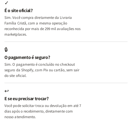
Internas
Internas
Deus
Deus
✓
e
e
É o site oficial?
Deus
Deus
Sim. Você compra diretamente da Livraria
+
+
Família Cristã, com a mesma operação
A
A
reconhecida por mais de 299 mil avaliações nos
Mulher
Mulher
marketplaces.
que
que
Edifica
Edifica
🔒
o
o
O pagamento é seguro?
Lar
Lar
Sim. O pagamento é concluído no checkout
seguro da Shopify, com Pix ou cartão, sem sair
do site oficial.
↩
E se eu precisar trocar?
Você pode solicitar troca ou devolução em até 7
dias após o recebimento, diretamente com
nosso atendimento.