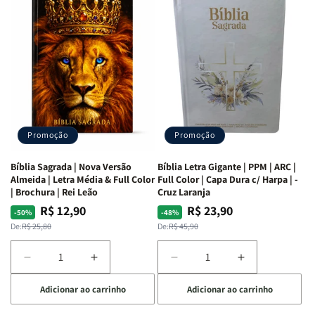
as
as
Bíblia
Bíblia
Mulheres
Mulheres
Livro
Livro
da
da
por
por
Bíblia
Bíblia
Livro
Livro
|
|
-
-
Isabelle
Isabelle
um
um
S.
S.
panorama
panorama
Alves
Alves
completo
completo
dos
dos
Promoção
Promoção
66
66
livros
livros
Bíblia Sagrada | Nova Versão
Bíblia Letra Gigante | PPM | ARC |
da
da
Almeida | Letra Média & Full Color
Full Color | Capa Dura c/ Harpa | -
Bíblia
Bíblia
| Brochura | Rei Leão
Cruz Laranja
|
|
R$ 12,90
R$ 23,90
Preço
Preço
Preço
Preço
-50%
-48%
Equipe
Equipe
normal
promocional
normal
promocional
De:
R$ 25,80
De:
R$ 45,90
teológica
teológica
Penkal
Penkal
Diminuir
Aumentar
Diminuir
Aumentar
a
a
a
a
Adicionar ao carrinho
Adicionar ao carrinho
quantidade
quantidade
quantidade
quantidade
de
de
de
de