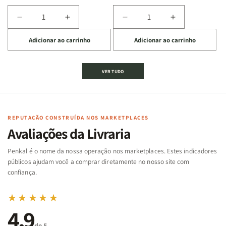
Diminuir
Aumentar
Diminuir
Aumentar
a
a
a
a
Adicionar ao carrinho
Adicionar ao carrinho
quantidade
quantidade
quantidade
quantidade
de
de
de
de
Jogo
Jogo
Jogo
Jogo
VER TUDO
Bíblico
Bíblico
da
da
de
de
memória
memória
Cartas
Cartas
|
|
|
|
Arca
Arca
Famílias
Famílias
de
de
REPUTAÇÃO CONSTRUÍDA NOS MARKETPLACES
da
da
Noé
Noé
Avaliações da Livraria
Bíblia
Bíblia
-
-
Penkal é o nome da nossa operação nos marketplaces. Estes indicadores
Penkal
Penkal
públicos ajudam você a comprar diretamente no nosso site com
confiança.
★★★★★
4,9
de 5