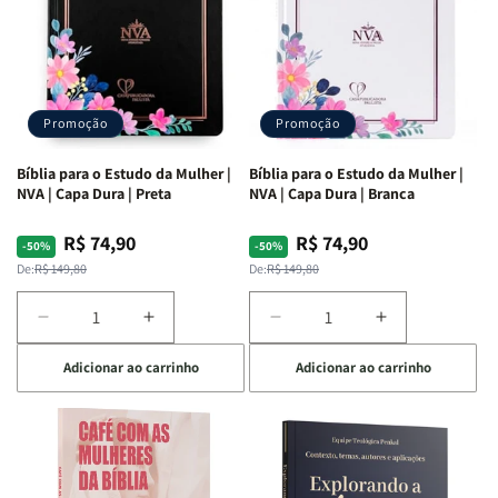
Promoção
Promoção
Bíblia para o Estudo da Mulher |
Bíblia para o Estudo da Mulher |
NVA | Capa Dura | Preta
NVA | Capa Dura | Branca
R$ 74,90
R$ 74,90
Preço
Preço
Preço
Preço
-50%
-50%
normal
promocional
normal
promocional
De:
R$ 149,80
De:
R$ 149,80
Diminuir
Aumentar
Diminuir
Aumentar
a
a
a
a
Adicionar ao carrinho
Adicionar ao carrinho
quantidade
quantidade
quantidade
quantidade
de
de
de
de
Bíblia
Bíblia
Bíblia
Bíblia
para
para
para
para
o
o
o
o
Estudo
Estudo
Estudo
Estudo