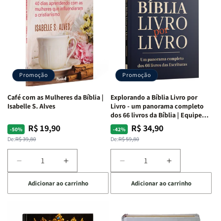
da
da
da
da
Mulher
Mulher
Mulher
Mulher
|
|
|
|
NVA
NVA
NVA
NVA
|
|
|
|
Capa
Capa
Capa
Capa
Dura
Dura
Dura
Dura
Promoção
Promoção
|
|
|
|
Preta
Preta
Branca
Branca
Café com as Mulheres da Bíblia |
Explorando a Bíblia Livro por
Isabelle S. Alves
Livro - um panorama completo
dos 66 livros da Bíblia | Equipe
teológica Penkal
R$ 19,90
R$ 34,90
Preço
Preço
Preço
Preço
-50%
-42%
normal
promocional
normal
promocional
De:
R$ 39,80
De:
R$ 59,80
Diminuir
Aumentar
Diminuir
Aumentar
a
a
a
a
Adicionar ao carrinho
Adicionar ao carrinho
quantidade
quantidade
quantidade
quantidade
de
de
de
de
Café
Café
Explorando
Explorando
com
com
a
a