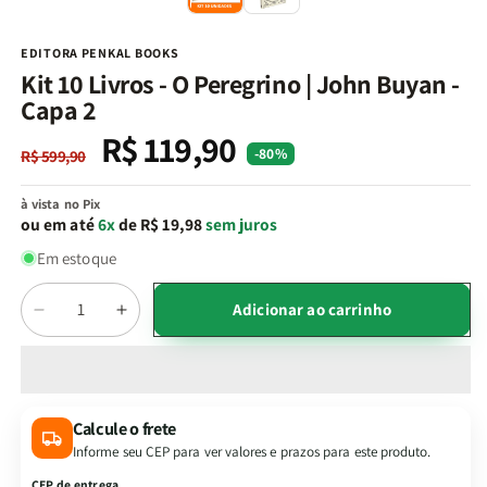
na
n
janela
j
modal
m
EDITORA PENKAL BOOKS
Kit 10 Livros - O Peregrino | John Buyan -
Capa 2
R$ 119,90
Preço
Preço
-80%
R$ 599,90
normal
promocional
à vista no Pix
ou em até
6x
de R$ 19,98
sem juros
Em estoque
Quantidade
Adicionar ao carrinho
Diminuir
Aumentar
a
a
quantidade
quantidade
de
de
Kit
Kit
Calcule o frete
10
10
Informe seu CEP para ver valores e prazos para este produto.
Livros
Livros
-
-
CEP de entrega