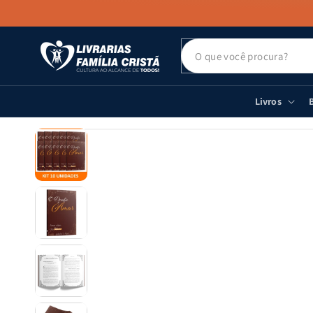
PULAR PARA
O CONTEÚDO
Livros
B
PULAR PARA
AS
INFORMAÇÕES
DO PRODUTO