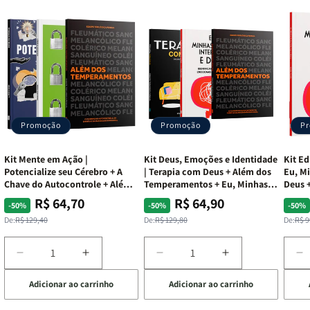
Promoção
Promoção
P
Kit Mente em Ação |
Kit Deus, Emoções e Identidade
Kit Ed
Potencialize seu Cérebro + A
| Terapia com Deus + Além dos
Eu, Mi
Chave do Autocontrole + Além
Temperamentos + Eu, Minhas
Deus +
dos Temperamentos
Feridas e Deus
Lar
R$ 64,70
R$ 64,90
Preço
Preço
Preço
Preço
Pre
Pre
-50%
-50%
-50%
normal
promocional
normal
promocional
nor
pro
De:
R$ 129,40
De:
R$ 129,80
De:
R$ 9
Diminuir
Aumentar
Diminuir
Aumentar
D
a
a
a
a
a
Adicionar ao carrinho
Adicionar ao carrinho
de
quantidade
quantidade
quantidade
quantidade
q
de
de
de
de
d