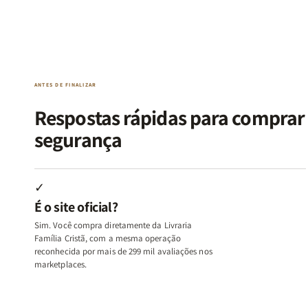
Kit
Kit
Kit
Kit
Raizes
Raizes
Quarto
Quarto
da
da
de
de
Alma
Alma
Guerra
Guerra
|
|
|
|
O
O
Livro
Livro
ANTES DE FINALIZAR
Vício
Vício
+
+
de
de
Devocional
Devocion
Respostas rápidas para compra
Agradar
Agradar
segurança
a
a
Todos
Todos
+
+
Raiz
Raiz
✓
da
da
É o site oficial?
Rejeição
Rejeição
+
+
Sim. Você compra diretamente da Livraria
O
O
Família Cristã, com a mesma operação
Vazio
Vazio
reconhecida por mais de 299 mil avaliações nos
marketplaces.
da
da
Insatisfação.
Insatisfação.