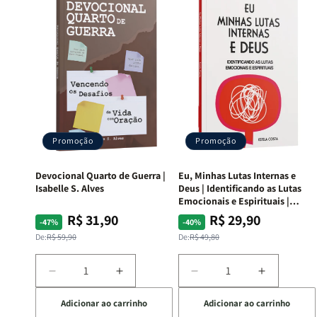
Promoção
Promoção
Devocional Quarto de Guerra |
Eu, Minhas Lutas Internas e
Isabelle S. Alves
Deus | Identificando as Lutas
Emocionais e Espirituais |
Estela Costa
R$ 31,90
R$ 29,90
Preço
Preço
Preço
Preço
-47%
-40%
normal
promocional
normal
promocional
De:
R$ 59,90
De:
R$ 49,80
Diminuir
Aumentar
Diminuir
Aumentar
a
a
a
a
Adicionar ao carrinho
Adicionar ao carrinho
quantidade
quantidade
quantidade
quantida