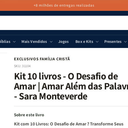
+8 milhões de entregas realizadas
íblias
Mais Vendidos
Jogos
Box e Kits
Presentes
EXCLUSIVOS FAMÍLIA CRISTÃ
SKU:
31104
Kit 10 livros - O Desafio de
Amar | Amar Além das Palav
- Sara Monteverde
Sobre este livro
Kit com 10 Livros: O Desafio de Amar ? Transforme Seus