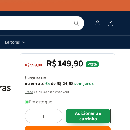
Pesquisar
Fazer
Carrinho
login
Editoras
R$ 149,90
Preço
Preço
-75%
R$ 599,90
normal
promocional
à vista no Pix
ou em até
6x
de R$ 24,98
sem juros
ras
Frete
calculado no checkout.
Em estoque
Quantidade
Adicionar ao
carrinho
Diminuir
Aumentar
a
a