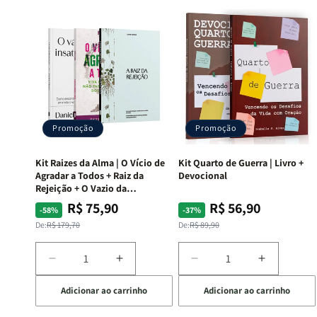
Promoção
Promoção
Kit Raizes da Alma | O Vício de
Kit Quarto de Guerra | Livro +
Agradar a Todos + Raiz da
Devocional
Rejeição + O Vazio da
Insatisfação.
R$ 75,90
R$ 56,90
Preço
Preço
Preço
Preço
-58%
-37%
normal
promocional
normal
promocional
De:
R$ 179,70
De:
R$ 89,90
Diminuir
Aumentar
Diminuir
Aumentar
a
a
a
a
Adicionar ao carrinho
Adicionar ao carrinho
quantidade
quantidade
quantidade
quantida
de
de
de
de