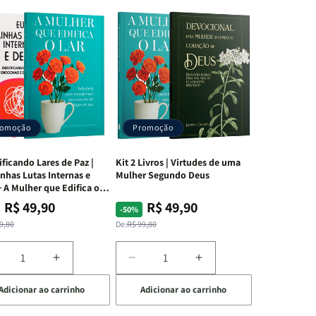
romoção
Promoção
ificando Lares de Paz |
Kit 2 Livros | Virtudes de uma
nhas Lutas Internas e
Mulher Segundo Deus
 A Mulher que Edifica o
R$ 49,90
R$ 49,90
ço
ço
Preço
Preço
-50%
mal
mocional
normal
promocional
9,80
De:
R$ 99,80
iminuir
Aumentar
Diminuir
Aumentar
a
a
a
Adicionar ao carrinho
Adicionar ao carrinho
uantidade
quantidade
quantidade
quantidade
e
de
de
de