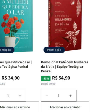
romoção
Promoção
er que Edifica o Lar |
Devocional Café com Mulheres
e Teológica Penkal
da Bíblia | Equipe Teológica
Penkal
R$ 34,90
R$ 54,90
ço
ço
Preço
Preço
-31%
mal
mocional
normal
promocional
9,80
De:
R$ 79,90
iminuir
Aumentar
Diminuir
Aumentar
a
a
a
Adicionar ao carrinho
Adicionar ao carrinho
uantidade
quantidade
quantidade
quantidade