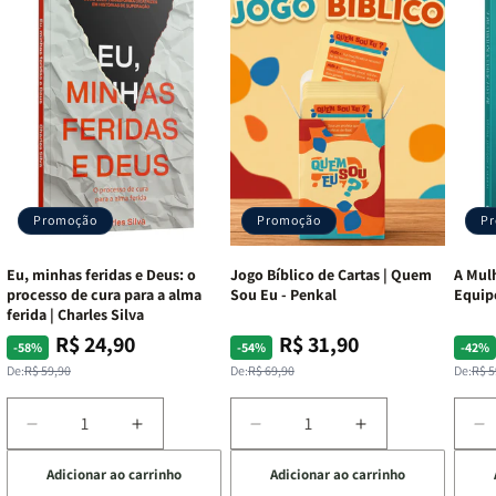
Promoção
Promoção
P
Eu, minhas feridas e Deus: o
Jogo Bíblico de Cartas | Quem
A Mulh
processo de cura para a alma
Sou Eu - Penkal
Equip
ferida | Charles Silva
R$ 24,90
R$ 31,90
Preço
Preço
Preço
Preço
Pre
Pre
-58%
-54%
-42%
normal
promocional
normal
promocional
nor
pro
De:
R$ 59,90
De:
R$ 69,90
De:
R$ 5
Diminuir
Aumentar
Diminuir
Aumentar
D
a
a
a
a
a
Adicionar ao carrinho
Adicionar ao carrinho
de
quantidade
quantidade
quantidade
quantidade
q