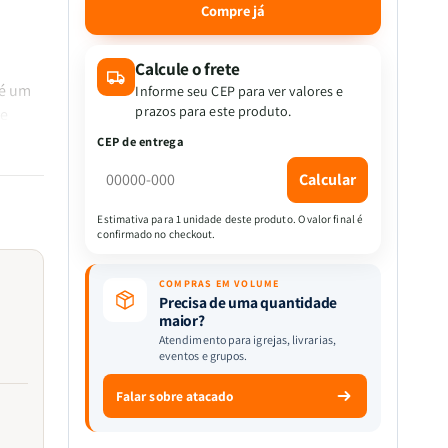
quantidade
quantidade
Compre já
de
de
Kit
Kit
10
10
Calcule o frete
livros
livros
é um
Informe seu CEP para ver valores e
-
-
prazos para este produto.
ue
O
O
ares é
CEP de entrega
Desafio
Desafio
or com
de
de
Calcular
s e se
Amar
Amar
|
|
Estimativa para 1 unidade deste produto. O valor final é
Amar
Amar
confirmado no checkout.
Além
Além
das
das
COMPRAS EM VOLUME
Palavras
Palavras
o
Precisa de uma quantidade
-
-
maior?
Sara
Sara
Atendimento para igrejas, livrarias,
eventos e grupos.
Monteverde
Monteverde
suas
endo o
Falar sobre atacado
O livro