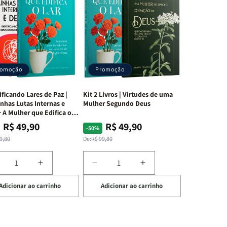
romoção
Promoção
ificando Lares de Paz |
Kit 2 Livros | Virtudes de uma
nhas Lutas Internas e
Mulher Segundo Deus
 A Mulher que Edifica o
R$ 49,90
R$ 49,90
ço
ço
Preço
Preço
-50%
mal
mocional
normal
promocional
9,80
De:
R$ 99,80
iminuir
Aumentar
Diminuir
Aumentar
a
a
a
Adicionar ao carrinho
Adicionar ao carrinho
uantidade
quantidade
quantidade
quantidade
e
de
de
de
t
Kit
Kit
Kit
dificando
Edificando
2
2