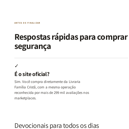
da
da
de
de
Alma
Alma
Guerra
Guerra
|
|
|
|
O
O
Livro
Livro
ANTES DE FINALIZAR
Vício
Vício
+
+
de
de
Devocional
Devocion
Respostas rápidas para compra
Agradar
Agradar
segurança
a
a
Todos
Todos
+
+
Raiz
Raiz
✓
da
da
É o site oficial?
Rejeição
Rejeição
+
+
Sim. Você compra diretamente da Livraria
O
O
Família Cristã, com a mesma operação
Vazio
Vazio
reconhecida por mais de 299 mil avaliações nos
marketplaces.
da
da
Insatisfação.
Insatisfação.
Devocionais para todos os dias