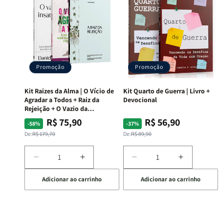
Promoção
Promoção
Kit Raizes da Alma | O Vício de
Kit Quarto de Guerra | Livro +
Agradar a Todos + Raiz da
Devocional
Rejeição + O Vazio da
Insatisfação.
R$ 75,90
R$ 56,90
Preço
Preço
Preço
Preço
-58%
-37%
normal
promocional
normal
promocional
De:
R$ 179,70
De:
R$ 89,90
Diminuir
Aumentar
Diminuir
Aumentar
a
a
a
a
Adicionar ao carrinho
Adicionar ao carrinho
quantidade
quantidade
quantidade
quantida
de
de
de
de
Kit
Kit
Kit
Kit
Raizes
Raizes
Quarto
Quarto