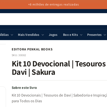
+8 milhões de entregas realizadas
íblias
Mais Vendidos
Jogos
Box e Kits
Presentes
EDITORA PENKAL BOOKS
SKU:
30082
Kit 10 Devocional | Tesouros
Davi | Sakura
Sobre este livro
Kit 10 Devocionais | Tesouros de Davi | Sabedoria e Inspiraç
para Todos os Dias