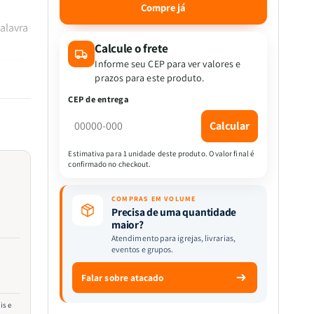
quantidade
quantidade
Compre já
de
de
alavra
Kit
Kit
10
10
Calcule o frete
Devocional
Devocional
 para
Informe seu CEP para ver valores e
|
|
is dos
prazos para este produto.
Tesouros
Tesouros
rei
CEP de entrega
De
De
Davi
Davi
Calcular
|
|
Sakura
Sakura
Estimativa para 1 unidade deste produto. O valor final é
exões
confirmado no checkout.
COMPRAS EM VOLUME
a
Precisa de uma quantidade
maior?
mos se
Atendimento para igrejas, livrarias,
ção
eventos e grupos.
Falar sobre atacado
is e