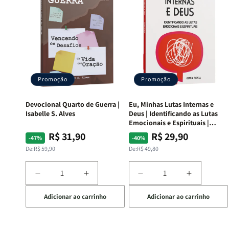
Promoção
Promoção
Devocional Quarto de Guerra |
Eu, Minhas Lutas Internas e
Isabelle S. Alves
Deus | Identificando as Lutas
Emocionais e Espirituais |
Estela Costa
R$ 31,90
R$ 29,90
Preço
Preço
Preço
Preço
-47%
-40%
normal
promocional
normal
promocional
De:
R$ 59,90
De:
R$ 49,80
Diminuir
Aumentar
Diminuir
Aumentar
a
a
a
a
Adicionar ao carrinho
Adicionar ao carrinho
quantidade
quantidade
quantidade
quantida
de
de
de
de
Devocional
Devocional
Eu,
Eu,