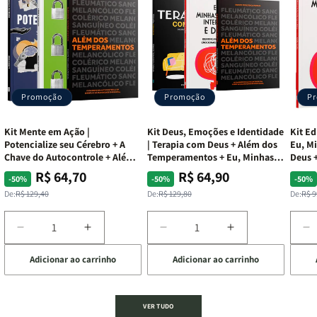
Promoção
Promoção
P
Kit Mente em Ação |
Kit Deus, Emoções e Identidade
Kit Ed
Potencialize seu Cérebro + A
| Terapia com Deus + Além dos
Eu, Mi
Chave do Autocontrole + Além
Temperamentos + Eu, Minhas
Deus +
dos Temperamentos
Feridas e Deus
Lar
R$ 64,70
R$ 64,90
Preço
Preço
Preço
Preço
Pre
Pre
-50%
-50%
-50%
normal
promocional
normal
promocional
nor
pro
De:
R$ 129,40
De:
R$ 129,80
De:
R$ 9
Diminuir
Aumentar
Diminuir
Aumentar
D
a
a
a
a
a
Adicionar ao carrinho
Adicionar ao carrinho
de
quantidade
quantidade
quantidade
quantidade
q
de
de
de
de
d
Kit
Kit
Kit
Kit
Ki
Mente
Mente
Deus,
Deus,
E
VER TUDO