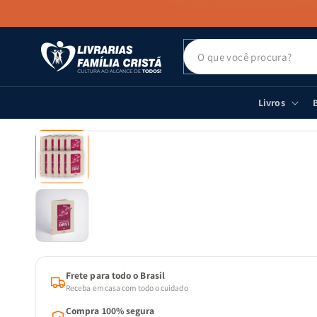
PULAR PARA
O CONTEÚDO
Livros
B
PULAR PARA
AS
INFORMAÇÕES
DO PRODUTO
Frete para todo o Brasil
Receba em casa com todo o cuidado
Compra 100% segura