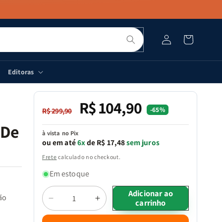
Pesquisar
Fazer
Carrinho
login
Editoras
R$ 104,90
Preço
Preço
-65%
R$ 299,90
normal
promocional
 De
à vista no Pix
ou em até
6x
de R$ 17,48
sem juros
Frete
calculado no checkout.
Em estoque
Quantidade
Adicionar ao
ão
carrinho
Diminuir
Aumentar
a
a