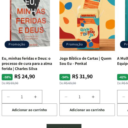
Promoção
Promoção
P
Eu, minhas feridas e Deus: o
Jogo Bíblico de Cartas | Quem
A Mulh
processo de cura para a alma
Sou Eu - Penkal
Equip
ferida | Charles Silva
R$ 24,90
R$ 31,90
Preço
Preço
Preço
Preço
Pre
Pre
-58%
-54%
-42%
normal
promocional
normal
promocional
nor
pro
De:
R$ 59,90
De:
R$ 69,90
De:
R$ 5
Diminuir
Aumentar
Diminuir
Aumentar
D
a
a
a
a
a
Adicionar ao carrinho
Adicionar ao carrinho
de
quantidade
quantidade
quantidade
quantidade
q
de
de
de
de
d
Eu,
Eu,
Jogo
Jogo
A