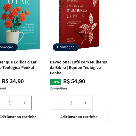
romoção
Promoção
er que Edifica o Lar |
Devocional Café com Mulheres
e Teológica Penkal
da Bíblia | Equipe Teológica
Penkal
R$ 34,90
R$ 54,90
ço
ço
Preço
Preço
-31%
mal
mocional
normal
promocional
9,80
De:
R$ 79,90
iminuir
Aumentar
Diminuir
Aumentar
a
a
a
Adicionar ao carrinho
Adicionar ao carrinho
uantidade
quantidade
quantidade
quantidade
e
de
de
de
A
Devocional
Devocional