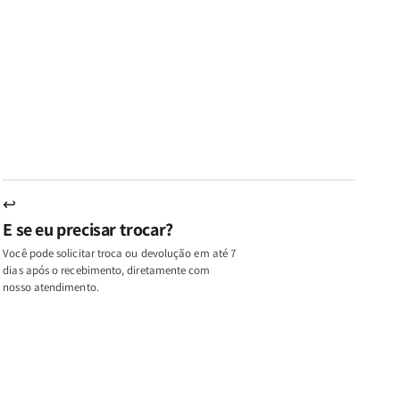
ares
Lares
Livros
Livros
e
de
|
|
az
Paz
Virtudes
Virtudes
|
de
de
u,
Eu,
uma
uma
inhas
Minhas
Mulher
Mulher
utas
Lutas
Segundo
Segundo
ternas
Internas
Deus
Deus
e
eus
Deus
s
+
↩
A
E se eu precisar trocar?
ulher
Mulher
ue
que
Você pode solicitar troca ou devolução em até 7
ifica
Edifica
dias após o recebimento, diretamente com
o
nosso atendimento.
ar
Lar