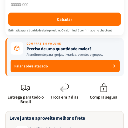
Mensageiros
Mensageiros
Calcular
Estimativa para 1 unidade deste produto. O valor final é confirmado no checkout.
COMPRAS EM VOLUME
Precisa de uma quantidade maior?
Atendimento para igrejas, livrarias, eventos e grupos.
Falar sobre atacado
Entrega para todo o
Troca em 7 dias
Compra segura
Brasil
Leve junto e aproveite melhor o frete