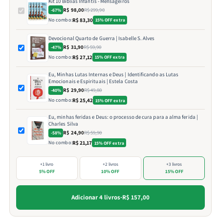
Kit 10 Bíblias Infantis - Mensageiros
R$ 98,00
R$ 299,90
-67%
No combo:
R$ 83,30
15% OFF extra
Devocional Quarto de Guerra | Isabelle S. Alves
R$ 31,90
R$ 59,90
-47%
No combo:
R$ 27,12
15% OFF extra
Eu, Minhas Lutas Internas e Deus | Identificando as Lutas
Emocionais e Espirituais | Estela Costa
R$ 29,90
R$ 49,80
-40%
No combo:
R$ 25,42
15% OFF extra
Eu, minhas feridas e Deus: o processo de cura para a alma ferida |
Charles Silva
R$ 24,90
R$ 59,90
-58%
No combo:
R$ 21,17
15% OFF extra
+1 livro
+2 livros
+3 livros
5% OFF
10% OFF
15% OFF
Adicionar 4 livros
·
R$ 157,00