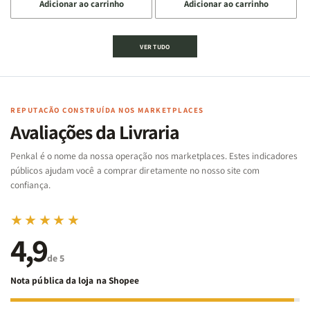
Adicionar ao carrinho
Adicionar ao carrinho
quantidade
quantidade
quantidade
quantidade
de
de
de
de
Jogo
Jogo
Jogo
Jogo
VER TUDO
Bíblico
Bíblico
da
da
de
de
memória
memória
Cartas
Cartas
|
|
|
|
Arca
Arca
Famílias
Famílias
de
de
REPUTAÇÃO CONSTRUÍDA NOS MARKETPLACES
da
da
Noé
Noé
Avaliações da Livraria
Bíblia
Bíblia
-
-
Penkal é o nome da nossa operação nos marketplaces. Estes indicadores
Penkal
Penkal
públicos ajudam você a comprar diretamente no nosso site com
confiança.
★★★★★
4,9
de 5
Nota pública da loja na Shopee