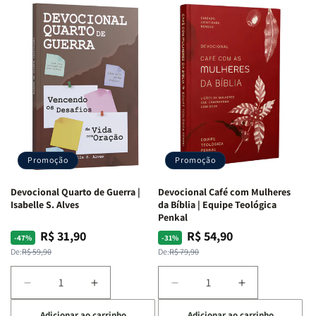
Promoção
Promoção
Devocional Quarto de Guerra |
Devocional Café com Mulheres
Isabelle S. Alves
da Bíblia | Equipe Teológica
Penkal
R$ 31,90
R$ 54,90
Preço
Preço
Preço
Preço
-47%
-31%
normal
promocional
normal
promocional
De:
R$ 59,90
De:
R$ 79,90
Diminuir
Aumentar
Diminuir
Aumentar
a
a
a
a
Adicionar ao carrinho
Adicionar ao carrinho