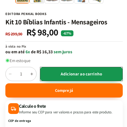
na
n
janela
j
modal
m
EDITORA PENKAL BOOKS
Kit 10 Bíblias Infantis - Mensageiros
R$ 98,00
Preço
Preço
-67%
R$ 299,90
normal
promocional
à vista no Pix
ou em até
6x
de R$ 16,33
sem juros
Em estoque
Quantidade
Adicionar ao carrinho
Diminuir
Aumentar
a
a
quantidade
quantidade
Compre já
de
de
Kit
Kit
Calcule o frete
10
10
Bíblias
Bíblias
Informe seu CEP para ver valores e prazos para este produto.
Infantis
Infantis
CEP de entrega
-
-