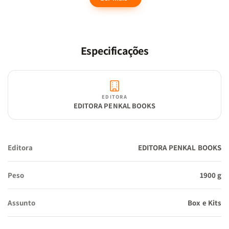
permitindo que as crianças mergulhem nas lições de amor,
coragem e fé ensinadas nas Escrituras.
Especificações
Feita especialmente para encantar e ensinar, a Bíblia Infantil
EDITORA
Mensageiros é muito mais do que um livro é uma ferramenta
EDITORA PENKAL BOOKS
poderosa para plantar sementes da Palavra de Deus nos corações
dos pequenos. Ideal para leituras em família, momentos
devocionais ou como presente inesquecível, esta Bíblia ajuda a
Editora
EDITORA PENKAL BOOKS
formar uma base espiritual sólida enquanto estimula a
imaginação e a curiosidade.
Peso
1900 g
Assunto
Box e Kits