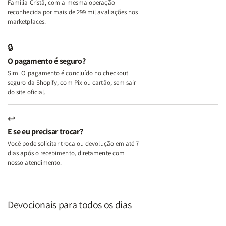
Família Cristã, com a mesma operação
A
A
reconhecida por mais de 299 mil avaliações nos
Mulher
Mulher
marketplaces.
que
que
Edifica
Edifica
🔒
o
o
O pagamento é seguro?
Lar
Lar
Sim. O pagamento é concluído no checkout
seguro da Shopify, com Pix ou cartão, sem sair
do site oficial.
↩
E se eu precisar trocar?
Você pode solicitar troca ou devolução em até 7
dias após o recebimento, diretamente com
nosso atendimento.
Devocionais para todos os dias