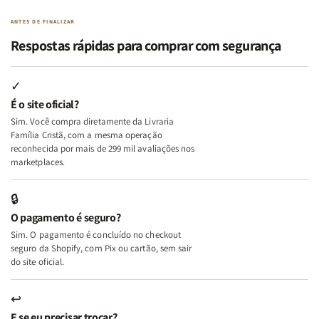
Paz
Paz
Virtudes
Virtudes
|
|
de
de
ANTES DE FINALIZAR
Eu,
Eu,
uma
uma
Respostas rápidas para comprar com segurança
Minhas
Minhas
Mulher
Mulher
Lutas
Lutas
Segundo
Segundo
Internas
Internas
Deus
Deus
✓
e
e
É o site oficial?
Deus
Deus
Sim. Você compra diretamente da Livraria
+
+
Família Cristã, com a mesma operação
A
A
reconhecida por mais de 299 mil avaliações nos
Mulher
Mulher
marketplaces.
que
que
Edifica
Edifica
🔒
o
o
O pagamento é seguro?
Lar
Lar
Sim. O pagamento é concluído no checkout
seguro da Shopify, com Pix ou cartão, sem sair
do site oficial.
↩
E se eu precisar trocar?