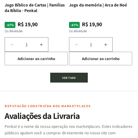
Jogo Bíblico de Cartas | Famílias
Jogo da memória | Arca de Noé
da Bíblia - Penkal
R$ 19,90
R$ 19,90
Preço
Preço
Preço
Preço
-67%
-67%
normal
promocional
normal
promocional
De:
R$ 59,90
De:
R$ 59,90
Diminuir
Aumentar
Diminuir
Aumentar
a
a
a
a
Adicionar ao carrinho
Adicionar ao carrinho
quantidade
quantidade
quantidade
quantidade
de
de
de
de
Jogo
Jogo
Jogo
Jogo
VER TUDO
Bíblico
Bíblico
da
da
de
de
memória
memória
Cartas
Cartas
|
|
|
|
Arca
Arca
Famílias
Famílias
de
de
REPUTAÇÃO CONSTRUÍDA NOS MARKETPLACES
da
da
Noé
Noé
Avaliações da Livraria
Bíblia
Bíblia
-
-
Penkal é o nome da nossa operação nos marketplaces. Estes indicadores
Penkal
Penkal
públicos ajudam você a comprar diretamente no nosso site com