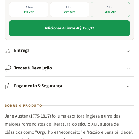
+1 livro
+2 livros
+3 livros
5% OFF
10% OFF
15% OFF
Adicionar 4 livros
·
R$ 190,37
Entrega
Trocas & Devolução
Pagamento & Segurança
SOBRE O PRODUTO
Jane Austen (1775-1817) foi uma escritora inglesa e uma das
maiores romancistas da literatura do século XIX, autora de
clássicos como "Orgulho e Preconceito" e "Razão e Sensibilidade".