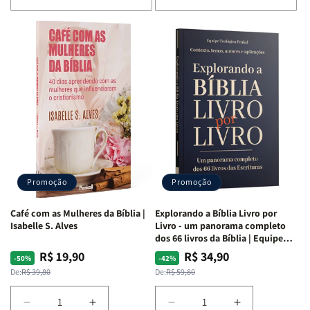
de
de
de
de
Bíblia
Bíblia
Bíblia
Bíblia
para
para
para
para
o
o
o
o
Estudo
Estudo
Estudo
Estudo
da
da
da
da
Mulher
Mulher
Mulher
Mulher
|
|
|
|
NVA
NVA
NVA
NVA
|
|
|
|
Capa
Capa
Capa
Capa
Dura
Dura
Dura
Dura
Promoção
Promoção
|
|
|
|
Preta
Preta
Branca
Branca
Café com as Mulheres da Bíblia |
Explorando a Bíblia Livro por
Isabelle S. Alves
Livro - um panorama completo
dos 66 livros da Bíblia | Equipe
teológica Penkal
R$ 19,90
R$ 34,90
Preço
Preço
Preço
Preço
-50%
-42%
normal
promocional
normal
promocional
De:
R$ 39,80
De:
R$ 59,80
Diminuir
Aumentar
Diminuir
Aumentar