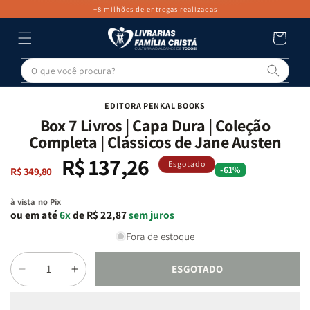
PULAR PARA
+8 milhões de entregas realizadas
O CONTEÚDO
Carrinho
Pesq
PULAR PARA
AS
INFORMAÇÕES
EDITORA PENKAL BOOKS
DO PRODUTO
Box 7 Livros | Capa Dura | Coleção
Completa | Clássicos de Jane Austen
R$ 137,26
Preço
Preço
Esgotado
-61%
R$ 349,80
normal
promocional
à vista no Pix
ou em até
6x
de R$ 22,87
sem juros
Fora de estoque
ESGOTADO
Diminuir
Aumentar
Quantidade
a
a
quantidade
quantidade