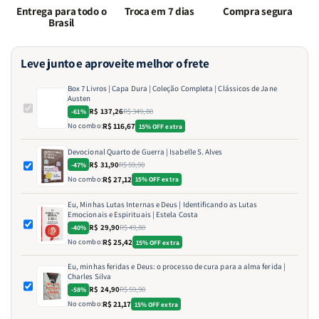
Entrega para todo o
Troca em 7 dias
Compra segura
Brasil
Leve junto e aproveite melhor o frete
Box 7 Livros | Capa Dura | Coleção Completa | Clássicos de Jane
Austen
R$ 137,26
R$ 349,80
-61%
No combo:
R$ 116,67
15% OFF extra
Devocional Quarto de Guerra | Isabelle S. Alves
R$ 31,90
R$ 59,90
-47%
No combo:
R$ 27,12
15% OFF extra
Eu, Minhas Lutas Internas e Deus | Identificando as Lutas
Emocionais e Espirituais | Estela Costa
R$ 29,90
R$ 49,80
-40%
No combo:
R$ 25,42
15% OFF extra
Eu, minhas feridas e Deus: o processo de cura para a alma ferida |
Charles Silva
R$ 24,90
R$ 59,90
-58%
No combo:
R$ 21,17
15% OFF extra