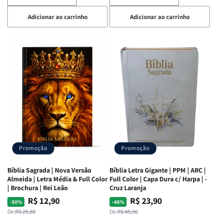
a
a
a
a
Adicionar ao carrinho
Adicionar ao carrinho
quantidade
quantidade
quantidade
quantidade
de
de
de
de
Café
Café
Explorando
Explorando
com
com
a
a
as
as
Bíblia
Bíblia
Mulheres
Mulheres
Livro
Livro
da
da
por
por
Bíblia
Bíblia
Livro
Livro
|
|
-
-
Isabelle
Isabelle
um
um
S.
S.
panorama
panorama
Alves
Alves
completo
completo
dos
dos
Promoção
Promoção
66
66
livros
livros
Bíblia Sagrada | Nova Versão
Bíblia Letra Gigante | PPM | ARC |
da
da
Almeida | Letra Média & Full Color
Full Color | Capa Dura c/ Harpa | -
Bíblia
Bíblia
| Brochura | Rei Leão
Cruz Laranja
|
|
R$ 12,90
R$ 23,90
Preço
Preço
Preço
Preço
-50%
-48%
Equipe
Equipe
normal
promocional
normal
promocional
De:
R$ 25,80
De:
R$ 45,90
teológica
teológica