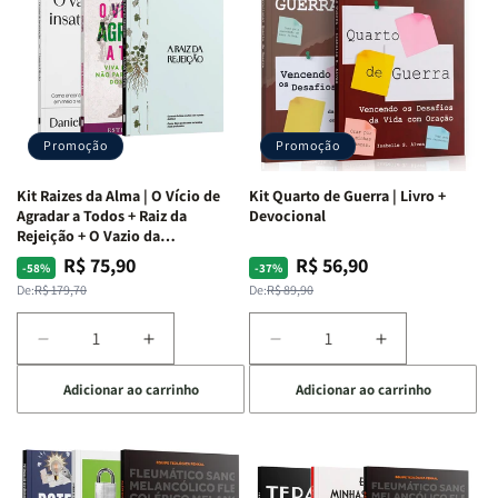
Promoção
Promoção
Kit Raizes da Alma | O Vício de
Kit Quarto de Guerra | Livro +
Agradar a Todos + Raiz da
Devocional
Rejeição + O Vazio da
Insatisfação.
R$ 75,90
R$ 56,90
Preço
Preço
Preço
Preço
-58%
-37%
normal
promocional
normal
promocional
De:
R$ 179,70
De:
R$ 89,90
Diminuir
Aumentar
Diminuir
Aumentar
a
a
a
a
Adicionar ao carrinho
Adicionar ao carrinho
quantidade
quantidade
quantidade
quantidade
de
de
de
de
Kit
Kit
Kit
Kit
Raizes
Raizes
Quarto
Quarto
da
da
de
de