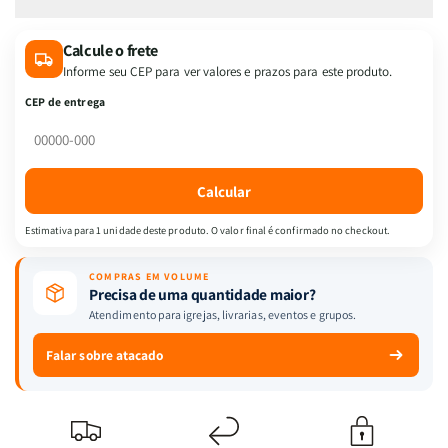
de
de
Box
Box
Calcule o frete
7
7
Informe seu CEP para ver valores e prazos para este produto.
Livros
Livros
|
|
CEP de entrega
Capa
Capa
Dura
Dura
|
|
Coleção
Coleção
Calcular
Completa
Completa
|
|
Estimativa para 1 unidade deste produto. O valor final é confirmado no checkout.
Clássicos
Clássicos
de
de
COMPRAS EM VOLUME
Jane
Jane
Precisa de uma quantidade maior?
Austen
Austen
Atendimento para igrejas, livrarias, eventos e grupos.
Falar sobre atacado