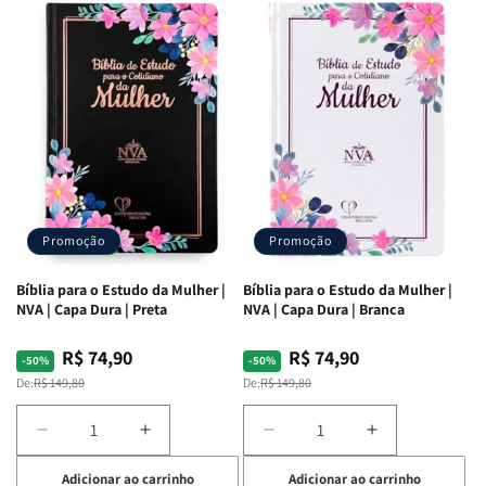
Deus
Deus
Penkal
Penkal
|
|
Adriel
Adriel
Ribeiro
Ribeiro
Promoção
Promoção
Bíblia para o Estudo da Mulher |
Bíblia para o Estudo da Mulher |
NVA | Capa Dura | Preta
NVA | Capa Dura | Branca
R$ 74,90
R$ 74,90
Preço
Preço
Preço
Preço
-50%
-50%
normal
promocional
normal
promocional
De:
R$ 149,80
De:
R$ 149,80
Diminuir
Aumentar
Diminuir
Aumentar
a
a
a
a
Adicionar ao carrinho
Adicionar ao carrinho
quantidade
quantidade
quantidade
quantidade