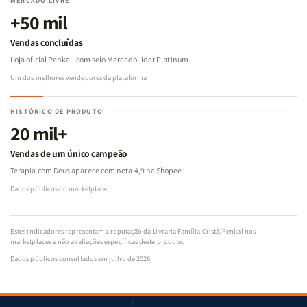
MERCADO LIVRE
+50 mil
Vendas concluídas
Loja oficial Penkall com selo MercadoLíder Platinum.
Um dos melhores vendedores da plataforma
HISTÓRICO DE PRODUTO
20 mil+
Vendas de um único campeão
Terapia com Deus aparece com nota 4,9 na Shopee.
Dados públicos do marketplace
Estes indicadores representam a reputação da Livraria Família Cristã/Penkal nos
marketplaces e não avaliações específicas deste produto.
Dados públicos consultados em julho de 2026.