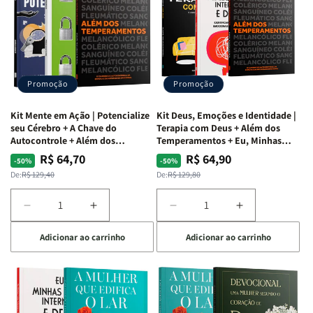
Alma
Alma
Guerra
Guerra
|
|
|
|
O
O
Livro
Livro
Vício
Vício
+
+
de
de
Devocional
Devocional
Agradar
Agradar
Promoção
Promoção
a
a
Todos
Todos
Kit Mente em Ação | Potencialize
Kit Deus, Emoções e Identidade |
+
+
seu Cérebro + A Chave do
Terapia com Deus + Além dos
Raiz
Raiz
Autocontrole + Além dos
Temperamentos + Eu, Minhas
Temperamentos
Feridas e Deus
da
da
R$ 64,70
R$ 64,90
Preço
Preço
Preço
Preço
-50%
-50%
Rejeição
Rejeição
normal
promocional
normal
promocional
De:
R$ 129,40
De:
R$ 129,80
+
+
O
O
Diminuir
Aumentar
Diminuir
Aumentar
Vazio
Vazio
a
a
a
a
da
da
Adicionar ao carrinho
Adicionar ao carrinho
quantidade
quantidade
quantidade
quantidade
Insatisfação.
Insatisfação.
de
de
de
de
Kit
Kit
Kit
Kit
Mente
Mente
Deus,
Deus,
em
em
Emoções
Emoções