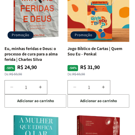
S.
S.
|
|
Alves
Alves
Identificando
Identificando
as
as
Lutas
Lutas
Emocionais
Emocionais
Promoção
Promoção
e
e
Espirituais
Espirituais
Eu, minhas feridas e Deus: o
Jogo Bíblico de Cartas | Quem
|
|
processo de cura para a alma
Sou Eu - Penkal
Estela
Estela
ferida | Charles Silva
Costa
Costa
R$ 24,90
R$ 31,90
Preço
Preço
Preço
Preço
-58%
-54%
normal
promocional
normal
promocional
De:
R$ 59,90
De:
R$ 69,90
Diminuir
Aumentar
Diminuir
Aumentar
a
a
a
a
Adicionar ao carrinho
Adicionar ao carrinho
quantidade
quantidade
quantidade
quantidade
de
de
de
de
Eu,
Eu,
Jogo
Jogo
minhas
minhas
Bíblico
Bíblico
feridas
feridas
de
de
e
e
Cartas
Cartas