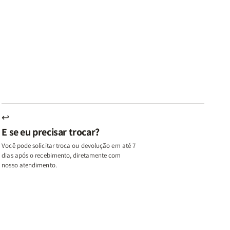
ares
Lares
Livros
Livros
e
de
|
|
az
Paz
Virtudes
Virtudes
|
de
de
u,
Eu,
uma
uma
inhas
Minhas
Mulher
Mulher
utas
Lutas
Segundo
Segundo
ternas
Internas
Deus
Deus
e
eus
Deus
s
+
↩
A
E se eu precisar trocar?
ulher
Mulher
ue
que
Você pode solicitar troca ou devolução em até 7
ifica
Edifica
dias após o recebimento, diretamente com
o
nosso atendimento.
ar
Lar