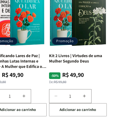
romoção
Promoção
ificando Lares de Paz |
Kit 2 Livros | Virtudes de uma
nhas Lutas Internas e
Mulher Segundo Deus
 A Mulher que Edifica o
R$ 49,90
R$ 49,90
ço
ço
Preço
Preço
-50%
mal
mocional
normal
promocional
9,80
De:
R$ 99,80
iminuir
Aumentar
Diminuir
Aumentar
a
a
a
Adicionar ao carrinho
Adicionar ao carrinho
uantidade
quantidade
quantidade
quantidade
e
de
de
de
t
Kit
Kit
Kit
dificando
Edificando
2
2