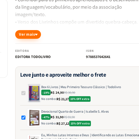
da linguagem/vocabulário, por meio da associação
imagem/texto.
• Verso dos Livrinhos compõe um divertido quebra-cabeça.
Ver mais
Os pequenos vão adorar conhecer as mais lindas histórias
clássicas com estes seis livrinhos cartonados belamente
ilustrados.
EDITORA
ISBN
EDITORA TODOLIVRO
9788537642641
. A Bela Adormecida
. Branca de Neve
Leve junto e aproveite melhor o frete
Box 6 Livros | Meu Primeiro Tesouro Clássico | Todolivro
R$ 24,90
R$ 30,90
-19%
No combo:
R$ 21,17
15% OFF extra
Devocional Quarto de Guerra | Isabelle S. Alves
R$ 31,90
R$ 59,90
-47%
No combo:
R$ 27,12
15% OFF extra
Eu, Minhas Lutas Internas e Deus | Identificando as Lutas Emociona