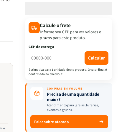
a
a
quantidade
quantidade
de
de
Box
Box
Calcule o frete
6
6
Livros
Livros
Informe seu CEP para ver valores e
|
|
prazos para este produto.
Meu
Meu
CEP de entrega
Primeiro
Primeiro
Tesouro
Tesouro
Calcular
Clássico
Clássico
|
|
Estimativa para 1 unidade deste produto. O valor final é
confirmado no checkout.
Todolivro
Todolivro
COMPRAS EM VOLUME
Precisa de uma quantidade
maior?
Atendimento para igrejas, livrarias,
eventos e grupos.
Falar sobre atacado
is e