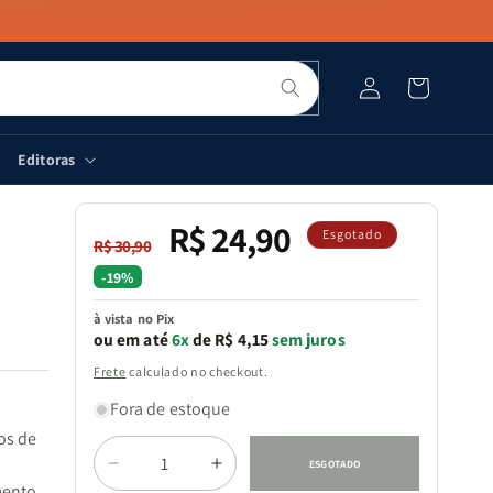
Pesquisar
Fazer
Carrinho
login
Editoras
R$ 24,90
Preço
Preço
Esgotado
R$ 30,90
normal
promocional
-19%
à vista no Pix
ou em até
6x
de R$ 4,15
sem juros
Frete
calculado no checkout.
Fora de estoque
os de
Quantidade
ESGOTADO
Diminuir
Aumentar
mento