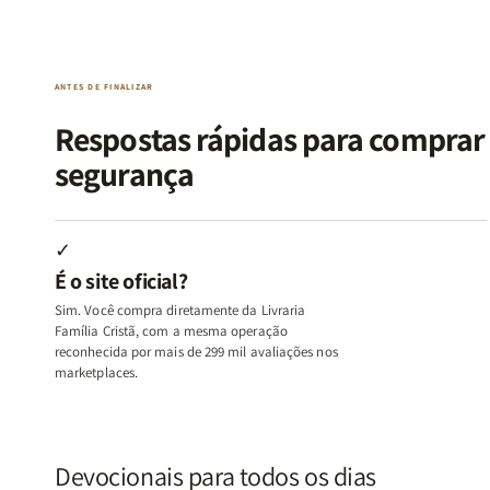
da
da
de
de
Alma
Alma
Guerra
Guerra
|
|
|
|
O
O
Livro
Livro
ANTES DE FINALIZAR
Vício
Vício
+
+
de
de
Devocional
Devocion
Respostas rápidas para compra
Agradar
Agradar
segurança
a
a
Todos
Todos
+
+
Raiz
Raiz
✓
da
da
É o site oficial?
Rejeição
Rejeição
+
+
Sim. Você compra diretamente da Livraria
O
O
Família Cristã, com a mesma operação
Vazio
Vazio
reconhecida por mais de 299 mil avaliações nos
marketplaces.
da
da
Insatisfação.
Insatisfação.
Devocionais para todos os dias