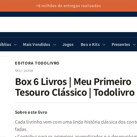
+8 milhões de entregas realizadas
íblias
Mais Vendidos
Jogos
Box e Kits
Presentes
EDITORA TODOLIVRO
SKU:
16308
Box 6 Livros | Meu Primeiro
Tesouro Clássico | Todolivro
Sobre este livro
Cada livrinho vem com uma linda história clássica dos cont
fadas.
• Contribui para os primeiros aprendizados e o desenvolvi