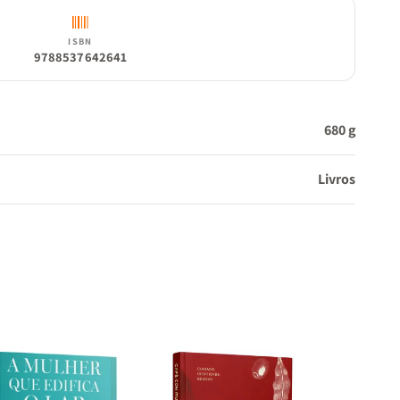
ISBN
9788537642641
680 g
Livros