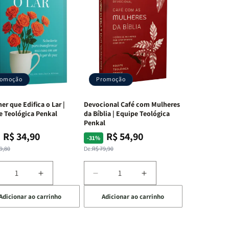
romoção
Promoção
er que Edifica o Lar |
Devocional Café com Mulheres
e Teológica Penkal
da Bíblia | Equipe Teológica
Penkal
R$ 34,90
R$ 54,90
ço
ço
Preço
Preço
-31%
mal
mocional
normal
promocional
9,80
De:
R$ 79,90
iminuir
Aumentar
Diminuir
Aumentar
a
a
a
Adicionar ao carrinho
Adicionar ao carrinho
uantidade
quantidade
quantidade
quantidade
e
de
de
de
A
Devocional
Devocional