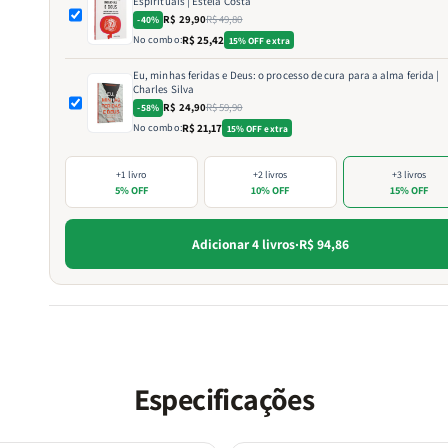
Espirituais | Estela Costa
R$ 29,90
R$ 49,80
-40%
No combo:
R$ 25,42
15% OFF extra
Eu, minhas feridas e Deus: o processo de cura para a alma ferida |
Charles Silva
R$ 24,90
R$ 59,90
-58%
No combo:
R$ 21,17
15% OFF extra
+1 livro
+2 livros
+3 livros
5% OFF
10% OFF
15% OFF
Adicionar 4 livros
·
R$ 94,86
Especificações