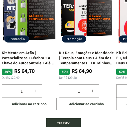
Promoção
Promoção
P
Kit Mente em Ação |
Kit Deus, Emoções e Identidade
Kit Ed
Potencialize seu Cérebro + A
| Terapia com Deus + Além dos
Eu, Mi
Chave do Autocontrole + Além
Temperamentos + Eu, Minhas
Deus +
dos Temperamentos
Feridas e Deus
Lar
R$ 64,70
R$ 64,90
Preço
Preço
Preço
Preço
Pre
Pre
-50%
-50%
-50%
normal
promocional
normal
promocional
nor
pro
De:
R$ 129,40
De:
R$ 129,80
De:
R$ 9
Diminuir
Aumentar
Diminuir
Aumentar
D
a
a
a
a
a
Adicionar ao carrinho
Adicionar ao carrinho
de
quantidade
quantidade
quantidade
quantidade
q
de
de
de
de
d
Kit
Kit
Kit
Kit
Ki
Mente
Mente
Deus,
Deus,
E
VER TUDO