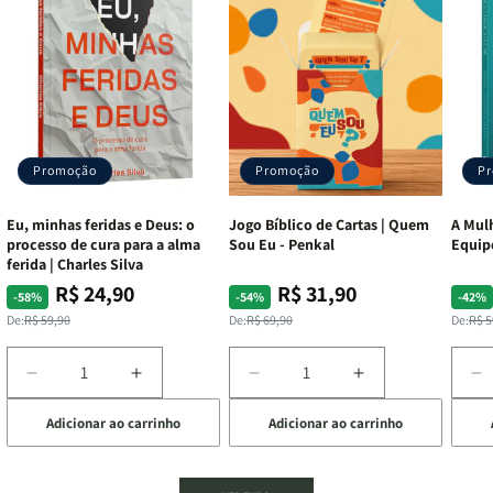
Promoção
Promoção
P
Eu, minhas feridas e Deus: o
Jogo Bíblico de Cartas | Quem
A Mulh
processo de cura para a alma
Sou Eu - Penkal
Equip
ferida | Charles Silva
R$ 24,90
R$ 31,90
Preço
Preço
Preço
Preço
Pre
Pre
-58%
-54%
-42%
normal
promocional
normal
promocional
nor
pro
De:
R$ 59,90
De:
R$ 69,90
De:
R$ 5
Diminuir
Aumentar
Diminuir
Aumentar
D
a
a
a
a
a
Adicionar ao carrinho
Adicionar ao carrinho
de
quantidade
quantidade
quantidade
quantidade
q
de
de
de
de
d
Eu,
Eu,
Jogo
Jogo
A