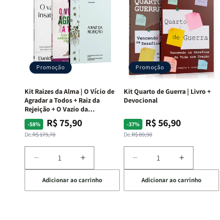
Promoção
Promoção
Kit Raizes da Alma | O Vício de
Kit Quarto de Guerra | Livro +
Agradar a Todos + Raiz da
Devocional
Rejeição + O Vazio da
Insatisfação.
R$ 75,90
R$ 56,90
Preço
Preço
Preço
Preço
-58%
-37%
normal
promocional
normal
promocional
De:
R$ 179,70
De:
R$ 89,90
Diminuir
Aumentar
Diminuir
Aumentar
a
a
a
a
Adicionar ao carrinho
Adicionar ao carrinho
quantidade
quantidade
quantidade
quantida
de
de
de
de
Kit
Kit
Kit
Kit
Raizes
Raizes
Quarto
Quarto