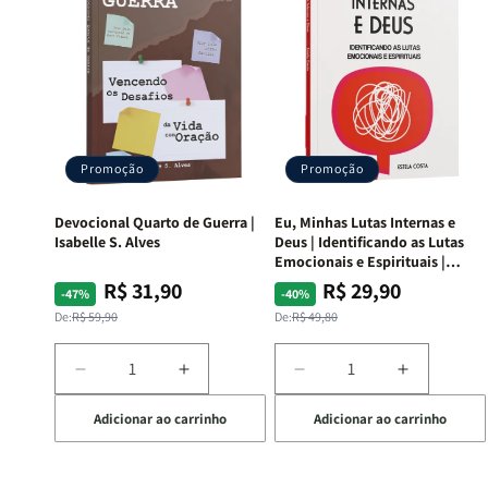
Promoção
Promoção
Devocional Quarto de Guerra |
Eu, Minhas Lutas Internas e
Isabelle S. Alves
Deus | Identificando as Lutas
Emocionais e Espirituais |
Estela Costa
R$ 31,90
R$ 29,90
Preço
Preço
Preço
Preço
-47%
-40%
normal
promocional
normal
promocional
De:
R$ 59,90
De:
R$ 49,80
Diminuir
Aumentar
Diminuir
Aumentar
a
a
a
a
Adicionar ao carrinho
Adicionar ao carrinho
quantidade
quantidade
quantidade
quantida
de
de
de
de
Devocional
Devocional
Eu,
Eu,