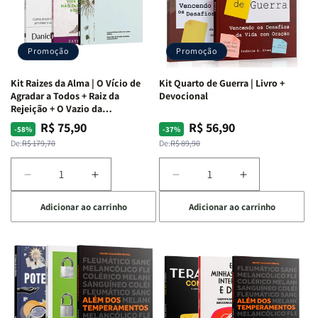
Promoção
Promoção
Kit Raizes da Alma | O Vício de
Kit Quarto de Guerra | Livro +
Agradar a Todos + Raiz da
Devocional
Rejeição + O Vazio da
Insatisfação.
R$ 75,90
R$ 56,90
Preço
Preço
Preço
Preço
-58%
-37%
normal
promocional
normal
promocional
De:
R$ 179,70
De:
R$ 89,90
Diminuir
Aumentar
Diminuir
Aumentar
a
a
a
a
Adicionar ao carrinho
Adicionar ao carrinho
quantidade
quantidade
quantidade
quantidade
de
de
de
de
Kit
Kit
Kit
Kit
Raizes
Raizes
Quarto
Quarto
da
da
de
de
Alma
Alma
Guerra
Guerra
|
|
|
|
O
O
Livro
Livro