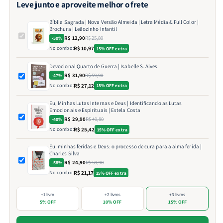
Leve junto e aproveite melhor o frete
Bíblia Sagrada | Nova Versão Almeida | Letra Média & Full Color |
Brochura | Leãozinho Infantil
R$ 12,90
R$ 25,80
-50%
No combo:
R$ 10,97
15% OFF extra
Devocional Quarto de Guerra | Isabelle S. Alves
R$ 31,90
R$ 59,90
-47%
No combo:
R$ 27,12
15% OFF extra
Eu, Minhas Lutas Internas e Deus | Identificando as Lutas
Emocionais e Espirituais | Estela Costa
R$ 29,90
R$ 49,80
-40%
No combo:
R$ 25,42
15% OFF extra
Eu, minhas feridas e Deus: o processo de cura para a alma ferida |
Charles Silva
R$ 24,90
R$ 59,90
-58%
No combo:
R$ 21,17
15% OFF extra
+1 livro
+2 livros
+3 livros
5% OFF
10% OFF
15% OFF