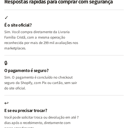
Respostas rápidas para comprar com segurança
Minhas
Minhas
Mulher
Mulher
Lutas
Lutas
Segundo
Segundo
Internas
Internas
Deus
Deus
✓
e
e
É o site oficial?
Deus
Deus
Sim. Você compra diretamente da Livraria
+
+
Família Cristã, com a mesma operação
A
A
reconhecida por mais de 299 mil avaliações nos
Mulher
Mulher
marketplaces.
que
que
Edifica
Edifica
🔒
o
o
O pagamento é seguro?
Lar
Lar
Sim. O pagamento é concluído no checkout
seguro da Shopify, com Pix ou cartão, sem sair
do site oficial.
↩
E se eu precisar trocar?
Você pode solicitar troca ou devolução em até 7
dias após o recebimento, diretamente com