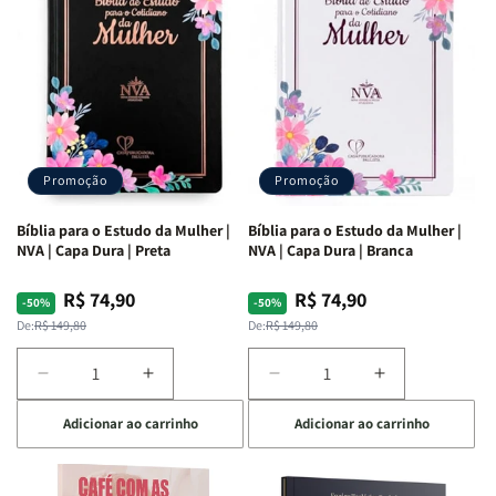
Ribeiro
Ribeiro
Promoção
Promoção
Bíblia para o Estudo da Mulher |
Bíblia para o Estudo da Mulher |
NVA | Capa Dura | Preta
NVA | Capa Dura | Branca
R$ 74,90
R$ 74,90
Preço
Preço
Preço
Preço
-50%
-50%
normal
promocional
normal
promocional
De:
R$ 149,80
De:
R$ 149,80
Diminuir
Aumentar
Diminuir
Aumentar
a
a
a
a
Adicionar ao carrinho
Adicionar ao carrinho
quantidade
quantidade
quantidade
quantidade
de
de
de
de
Bíblia
Bíblia
Bíblia
Bíblia