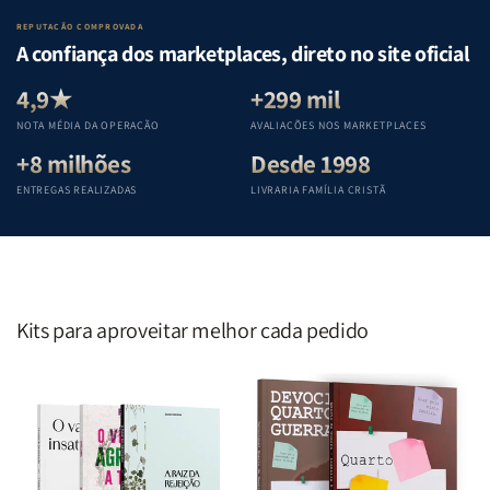
Lar
Lar
Bíblia
Bíblia
REPUTAÇÃO COMPROVADA
|
|
|
|
A confiança dos marketplaces, direto no site oficial
Equipe
Equipe
Equipe
Equipe
Teológica
Teológica
Teológica
Teológica
4,9★
+299 mil
Penkal
Penkal
Penkal
Penkal
NOTA MÉDIA DA OPERAÇÃO
AVALIAÇÕES NOS MARKETPLACES
+8 milhões
Desde 1998
ENTREGAS REALIZADAS
LIVRARIA FAMÍLIA CRISTÃ
Kits para aproveitar melhor cada pedido