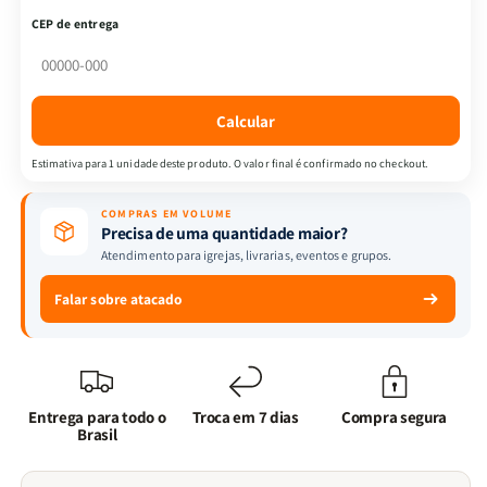
Nova
Nova
CEP de entrega
Versão
Versão
Almeida
Almeida
|
|
Letra
Letra
Calcular
Média
Média
&amp;
&amp;
Estimativa para 1 unidade deste produto. O valor final é confirmado no checkout.
Full
Full
Color
Color
COMPRAS EM VOLUME
|
|
Precisa de uma quantidade maior?
Brochura
Brochura
Atendimento para igrejas, livrarias, eventos e grupos.
|
|
Leãozinho
Leãozinho
Falar sobre atacado
Infantil
Infantil
Entrega para todo o
Troca em 7 dias
Compra segura
Brasil