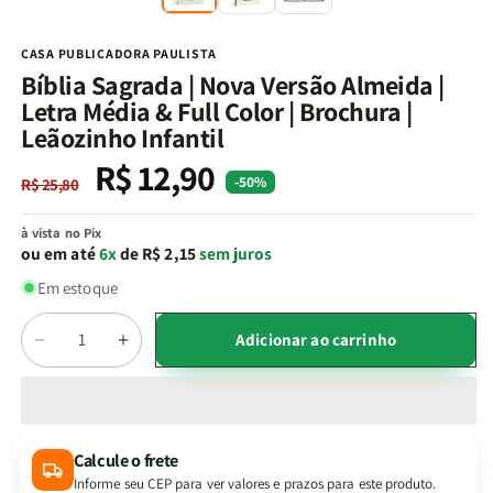
na
n
janela
j
modal
m
CASA PUBLICADORA PAULISTA
Bíblia Sagrada | Nova Versão Almeida |
Letra Média & Full Color | Brochura |
Leãozinho Infantil
R$ 12,90
Preço
Preço
-50%
R$ 25,80
normal
promocional
à vista no Pix
ou em até
6x
de R$ 2,15
sem juros
Em estoque
Quantidade
Adicionar ao carrinho
Diminuir
Aumentar
a
a
quantidade
quantidade
de
de
Bíblia
Bíblia
Calcule o frete
Sagrada
Sagrada
Informe seu CEP para ver valores e prazos para este produto.
|
|