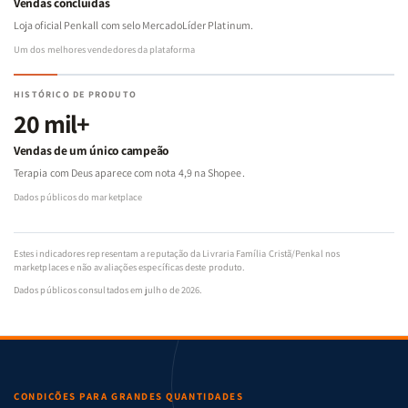
Vendas concluídas
Loja oficial Penkall com selo MercadoLíder Platinum.
Um dos melhores vendedores da plataforma
HISTÓRICO DE PRODUTO
20 mil+
Vendas de um único campeão
Terapia com Deus aparece com nota 4,9 na Shopee.
Dados públicos do marketplace
Estes indicadores representam a reputação da Livraria Família Cristã/Penkal nos
marketplaces e não avaliações específicas deste produto.
Dados públicos consultados em julho de 2026.
CONDIÇÕES PARA GRANDES QUANTIDADES