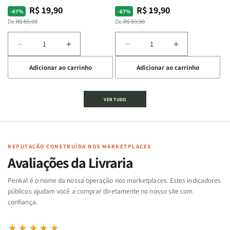
R$ 19,90
R$ 19,90
Preço
Preço
Preço
Preço
-67%
-67%
normal
promocional
normal
promocional
De:
R$ 59,90
De:
R$ 59,90
Diminuir
Aumentar
Diminuir
Aumentar
a
a
a
a
Adicionar ao carrinho
Adicionar ao carrinho
quantidade
quantidade
quantidade
quantidade
de
de
de
de
Jogo
Jogo
Jogo
Jogo
VER TUDO
Bíblico
Bíblico
da
da
de
de
memória
memória
Cartas
Cartas
|
|
|
|
Arca
Arca
Famílias
Famílias
de
de
REPUTAÇÃO CONSTRUÍDA NOS MARKETPLACES
da
da
Noé
Noé
Avaliações da Livraria
Bíblia
Bíblia
-
-
Penkal é o nome da nossa operação nos marketplaces. Estes indicadores
Penkal
Penkal
públicos ajudam você a comprar diretamente no nosso site com
confiança.
★★★★★