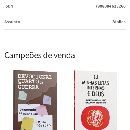
falas divinas.
ISBN
7908084628260
Assunto
Bíblias
Recurso de Meditação:
Promessas bíblicas destacadas ao
longo de todas as Escrituras, servindo como um guia rápido
para momentos de oração e fortalecimento espiritual.
Campeões de venda
Praticidade no Manuseio:
O acabamento em brochura
garante um volume flexível e de fácil abertura, excelente para
o uso em células, grupos de estudo ou devocionais individuais.
Especificações Técnicas:
Tradução:
Nova Versão Almeida (NVA)