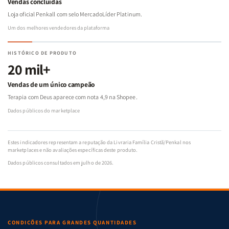
Vendas concluídas
Loja oficial Penkall com selo MercadoLíder Platinum.
Um dos melhores vendedores da plataforma
HISTÓRICO DE PRODUTO
20 mil+
Vendas de um único campeão
Terapia com Deus aparece com nota 4,9 na Shopee.
Dados públicos do marketplace
Estes indicadores representam a reputação da Livraria Família Cristã/Penkal nos
marketplaces e não avaliações específicas deste produto.
Dados públicos consultados em julho de 2026.
CONDIÇÕES PARA GRANDES QUANTIDADES