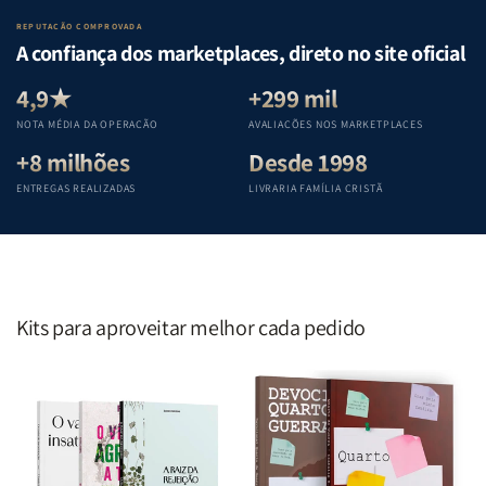
Lar
Lar
Bíblia
Bíblia
REPUTAÇÃO COMPROVADA
|
|
|
|
A confiança dos marketplaces, direto no site oficial
Equipe
Equipe
Equipe
Equipe
Teológica
Teológica
Teológica
Teológica
4,9★
+299 mil
Penkal
Penkal
Penkal
Penkal
NOTA MÉDIA DA OPERAÇÃO
AVALIAÇÕES NOS MARKETPLACES
+8 milhões
Desde 1998
ENTREGAS REALIZADAS
LIVRARIA FAMÍLIA CRISTÃ
Kits para aproveitar melhor cada pedido