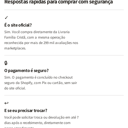
Respostas rápidas para comprar com segurança
Minhas
Minhas
Mulher
Mulher
Lutas
Lutas
Segundo
Segundo
Internas
Internas
Deus
Deus
✓
e
e
É o site oficial?
Deus
Deus
Sim. Você compra diretamente da Livraria
+
+
Família Cristã, com a mesma operação
A
A
reconhecida por mais de 299 mil avaliações nos
Mulher
Mulher
marketplaces.
que
que
Edifica
Edifica
🔒
o
o
O pagamento é seguro?
Lar
Lar
Sim. O pagamento é concluído no checkout
seguro da Shopify, com Pix ou cartão, sem sair
do site oficial.
↩
E se eu precisar trocar?
Você pode solicitar troca ou devolução em até 7
dias após o recebimento, diretamente com