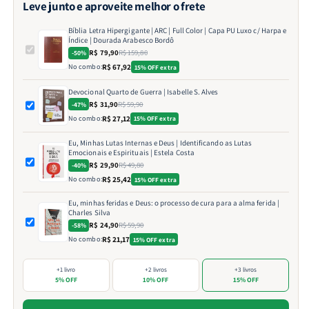
Leve junto e aproveite melhor o frete
Bíblia Letra Hipergigante | ARC | Full Color | Capa PU Luxo c/ Harpa e
Índice | Dourada Arabesco Bordô
R$ 79,90
R$ 159,80
-50%
No combo:
R$ 67,92
15% OFF extra
Devocional Quarto de Guerra | Isabelle S. Alves
R$ 31,90
R$ 59,90
-47%
No combo:
R$ 27,12
15% OFF extra
Eu, Minhas Lutas Internas e Deus | Identificando as Lutas
Emocionais e Espirituais | Estela Costa
R$ 29,90
R$ 49,80
-40%
No combo:
R$ 25,42
15% OFF extra
Eu, minhas feridas e Deus: o processo de cura para a alma ferida |
Charles Silva
R$ 24,90
R$ 59,90
-58%
No combo:
R$ 21,17
15% OFF extra
+1 livro
+2 livros
+3 livros
5% OFF
10% OFF
15% OFF