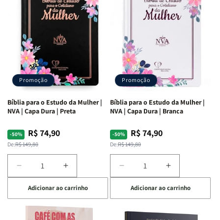
Ribeiro
Ribeiro
Promoção
Promoção
Bíblia para o Estudo da Mulher |
Bíblia para o Estudo da Mulher |
NVA | Capa Dura | Preta
NVA | Capa Dura | Branca
R$ 74,90
R$ 74,90
Preço
Preço
Preço
Preço
-50%
-50%
normal
promocional
normal
promocional
De:
R$ 149,80
De:
R$ 149,80
Diminuir
Aumentar
Diminuir
Aumentar
a
a
a
a
Adicionar ao carrinho
Adicionar ao carrinho
quantidade
quantidade
quantidade
quantidade
de
de
de
de
Bíblia
Bíblia
Bíblia
Bíblia