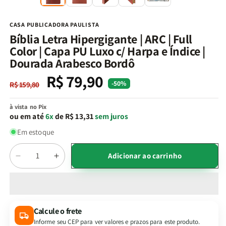
na
n
janela
j
modal
m
CASA PUBLICADORA PAULISTA
Bíblia Letra Hipergigante | ARC | Full
Color | Capa PU Luxo c/ Harpa e Índice |
Dourada Arabesco Bordô
R$ 79,90
Preço
Preço
-50%
R$ 159,80
normal
promocional
à vista no Pix
ou em até
6x
de R$ 13,31
sem juros
Em estoque
Quantidade
Adicionar ao carrinho
Diminuir
Aumentar
a
a
quantidade
quantidade
de
de
Bíblia
Bíblia
Calcule o frete
Letra
Letra
Informe seu CEP para ver valores e prazos para este produto.
Hipergigante
Hipergigante