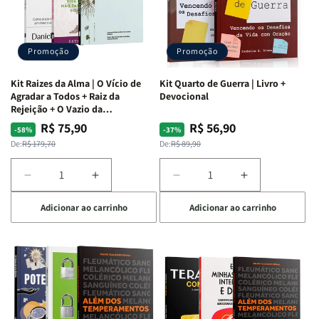
Promoção
Promoção
Kit Raizes da Alma | O Vício de
Kit Quarto de Guerra | Livro +
Agradar a Todos + Raiz da
Devocional
Rejeição + O Vazio da
Insatisfação.
R$ 75,90
R$ 56,90
Preço
Preço
Preço
Preço
-58%
-37%
normal
promocional
normal
promocional
De:
R$ 179,70
De:
R$ 89,90
Diminuir
Aumentar
Diminuir
Aumentar
a
a
a
a
Adicionar ao carrinho
Adicionar ao carrinho
quantidade
quantidade
quantidade
quantidade
de
de
de
de
Kit
Kit
Kit
Kit
Raizes
Raizes
Quarto
Quarto
da
da
de
de
Alma
Alma
Guerra
Guerra
|
|
|
|
O
O
Livro
Livro