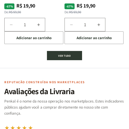
R$ 19,90
R$ 19,90
Preço
Preço
Preço
Preço
-67%
-67%
normal
promocional
normal
promocional
De:
R$ 59,90
De:
R$ 59,90
Diminuir
Aumentar
Diminuir
Aumentar
a
a
a
a
Adicionar ao carrinho
Adicionar ao carrinho
quantidade
quantidade
quantidade
quantidade
de
de
de
de
Jogo
Jogo
Jogo
Jogo
VER TUDO
Bíblico
Bíblico
da
da
de
de
memória
memória
Cartas
Cartas
|
|
|
|
Arca
Arca
Famílias
Famílias
de
de
REPUTAÇÃO CONSTRUÍDA NOS MARKETPLACES
da
da
Noé
Noé
Avaliações da Livraria
Bíblia
Bíblia
-
-
Penkal é o nome da nossa operação nos marketplaces. Estes indicadores
Penkal
Penkal
públicos ajudam você a comprar diretamente no nosso site com
confiança.
★★★★★