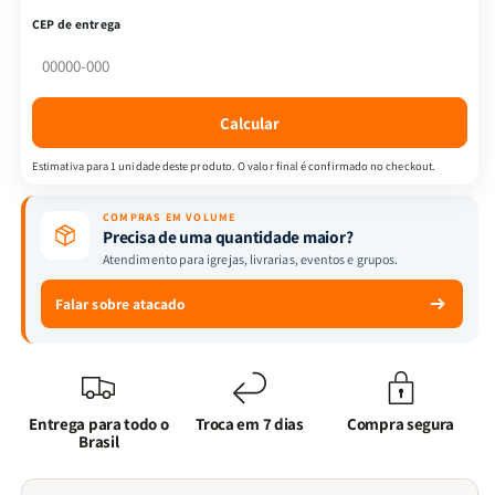
|
|
CEP de entrega
ARC
ARC
|
|
Full
Full
Color
Color
Calcular
|
|
Capa
Capa
Estimativa para 1 unidade deste produto. O valor final é confirmado no checkout.
PU
PU
Luxo
Luxo
COMPRAS EM VOLUME
c/
c/
Precisa de uma quantidade maior?
Harpa
Harpa
Atendimento para igrejas, livrarias, eventos e grupos.
e
e
Índice
Índice
Falar sobre atacado
|
|
Dourada
Dourada
Arabesco
Arabesco
Bordô
Bordô
Entrega para todo o
Troca em 7 dias
Compra segura
Brasil