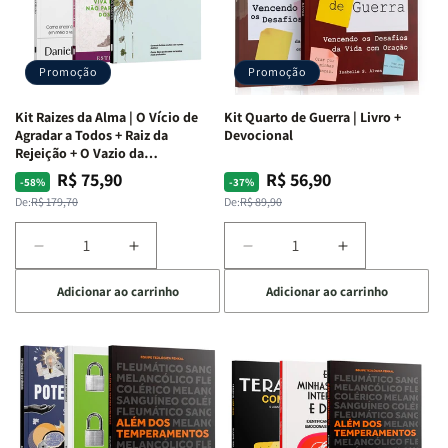
Promoção
Promoção
Kit Raizes da Alma | O Vício de
Kit Quarto de Guerra | Livro +
Agradar a Todos + Raiz da
Devocional
Rejeição + O Vazio da
Insatisfação.
R$ 75,90
R$ 56,90
Preço
Preço
Preço
Preço
-58%
-37%
normal
promocional
normal
promocional
De:
R$ 179,70
De:
R$ 89,90
Diminuir
Aumentar
Diminuir
Aumentar
a
a
a
a
Adicionar ao carrinho
Adicionar ao carrinho
quantidade
quantidade
quantidade
quantidade
de
de
de
de
Kit
Kit
Kit
Kit
Raizes
Raizes
Quarto
Quarto
da
da
de
de
Alma
Alma
Guerra
Guerra
|
|
|
|
O
O
Livro
Livro