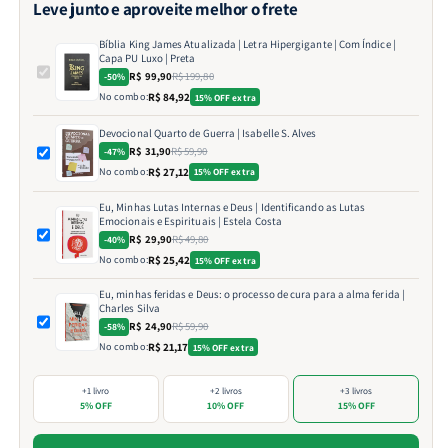
Leve junto e aproveite melhor o frete
Bíblia King James Atualizada | Letra Hipergigante | Com Índice |
Capa PU Luxo | Preta
R$ 99,90
R$ 199,80
-50%
No combo:
R$ 84,92
15% OFF extra
Devocional Quarto de Guerra | Isabelle S. Alves
R$ 31,90
R$ 59,90
-47%
No combo:
R$ 27,12
15% OFF extra
Eu, Minhas Lutas Internas e Deus | Identificando as Lutas
Emocionais e Espirituais | Estela Costa
R$ 29,90
R$ 49,80
-40%
No combo:
R$ 25,42
15% OFF extra
Eu, minhas feridas e Deus: o processo de cura para a alma ferida |
Charles Silva
R$ 24,90
R$ 59,90
-58%
No combo:
R$ 21,17
15% OFF extra
+1 livro
+2 livros
+3 livros
5% OFF
10% OFF
15% OFF