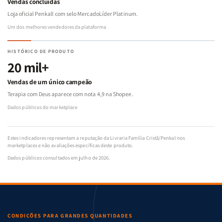
Vendas concluídas
Loja oficial Penkall com selo MercadoLíder Platinum.
Um dos melhores vendedores da plataforma
HISTÓRICO DE PRODUTO
20 mil+
Vendas de um único campeão
Terapia com Deus aparece com nota 4,9 na Shopee.
Dados públicos do marketplace
Estes indicadores representam a reputação da Livraria Família Cristã/Penkal nos
marketplaces e não avaliações específicas deste produto.
Dados públicos consultados em julho de 2026.
CONDIÇÕES PARA GRANDES QUANTIDADES