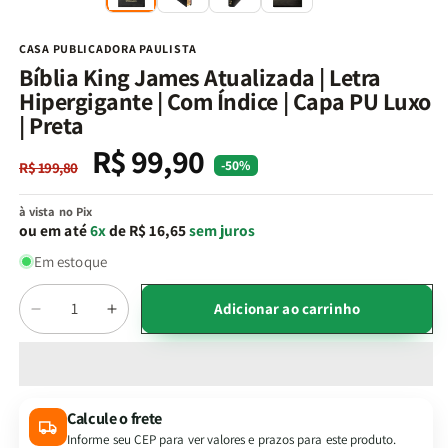
na
n
janela
j
modal
m
CASA PUBLICADORA PAULISTA
Bíblia King James Atualizada | Letra
Hipergigante | Com Índice | Capa PU Luxo
| Preta
R$ 99,90
Preço
Preço
-50%
R$ 199,80
normal
promocional
à vista no Pix
ou em até
6x
de R$ 16,65
sem juros
Em estoque
Quantidade
Adicionar ao carrinho
Diminuir
Aumentar
a
a
quantidade
quantidade
de
de
Bíblia
Bíblia
Calcule o frete
King
King
Informe seu CEP para ver valores e prazos para este produto.
James
James