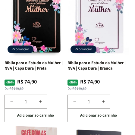
Ribeiro
Ribeiro
Promoção
Promoção
Bíblia para o Estudo da Mulher |
Bíblia para o Estudo da Mulher |
NVA | Capa Dura | Preta
NVA | Capa Dura | Branca
R$ 74,90
R$ 74,90
Preço
Preço
Preço
Preço
-50%
-50%
normal
promocional
normal
promocional
De:
R$ 149,80
De:
R$ 149,80
Diminuir
Aumentar
Diminuir
Aumentar
a
a
a
a
Adicionar ao carrinho
Adicionar ao carrinho
quantidade
quantidade
quantidade
quantidade
de
de
de
de
Bíblia
Bíblia
Bíblia
Bíblia