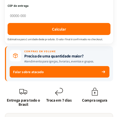
Atualizada
Atualizada
CEP de entrega
|
|
Letra
Letra
Hipergigante
Hipergigante
|
|
Calcular
Com
Com
Índice
Índice
Estimativa para 1 unidade deste produto. O valor final é confirmado no checkout.
|
|
Capa
Capa
COMPRAS EM VOLUME
PU
PU
Precisa de uma quantidade maior?
Luxo
Luxo
Atendimento para igrejas, livrarias, eventos e grupos.
|
|
Preta
Preta
Falar sobre atacado
Entrega para todo o
Troca em 7 dias
Compra segura
Brasil