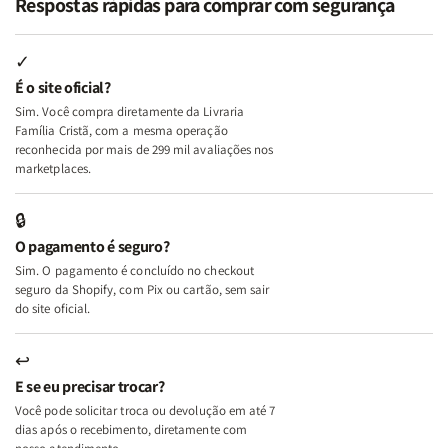
Respostas rápidas para comprar com segurança
Minhas
Minhas
Mulher
Mulher
Lutas
Lutas
Segundo
Segundo
Internas
Internas
Deus
Deus
✓
e
e
É o site oficial?
Deus
Deus
Sim. Você compra diretamente da Livraria
+
+
Família Cristã, com a mesma operação
A
A
reconhecida por mais de 299 mil avaliações nos
Mulher
Mulher
marketplaces.
que
que
Edifica
Edifica
🔒
o
o
O pagamento é seguro?
Lar
Lar
Sim. O pagamento é concluído no checkout
seguro da Shopify, com Pix ou cartão, sem sair
do site oficial.
↩
E se eu precisar trocar?
Você pode solicitar troca ou devolução em até 7
dias após o recebimento, diretamente com