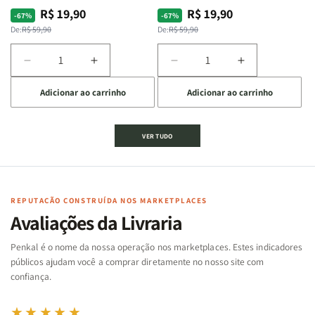
R$ 19,90
R$ 19,90
Preço
Preço
Preço
Preço
-67%
-67%
normal
promocional
normal
promocional
De:
R$ 59,90
De:
R$ 59,90
Diminuir
Aumentar
Diminuir
Aumentar
a
a
a
a
Adicionar ao carrinho
Adicionar ao carrinho
quantidade
quantidade
quantidade
quantidade
de
de
de
de
Jogo
Jogo
Jogo
Jogo
VER TUDO
Bíblico
Bíblico
da
da
de
de
memória
memória
Cartas
Cartas
|
|
|
|
Arca
Arca
Famílias
Famílias
de
de
REPUTAÇÃO CONSTRUÍDA NOS MARKETPLACES
da
da
Noé
Noé
Avaliações da Livraria
Bíblia
Bíblia
-
-
Penkal é o nome da nossa operação nos marketplaces. Estes indicadores
Penkal
Penkal
públicos ajudam você a comprar diretamente no nosso site com
confiança.
★★★★★