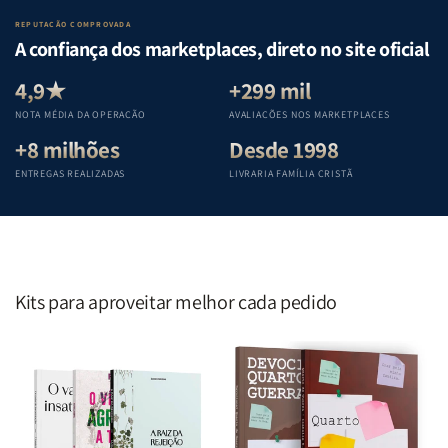
Lar
Lar
Bíblia
Bíblia
REPUTAÇÃO COMPROVADA
|
|
|
|
A confiança dos marketplaces, direto no site oficial
Equipe
Equipe
Equipe
Equipe
Teológica
Teológica
Teológica
Teológica
4,9★
+299 mil
Penkal
Penkal
Penkal
Penkal
NOTA MÉDIA DA OPERAÇÃO
AVALIAÇÕES NOS MARKETPLACES
+8 milhões
Desde 1998
ENTREGAS REALIZADAS
LIVRARIA FAMÍLIA CRISTÃ
Kits para aproveitar melhor cada pedido