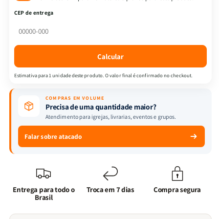
|
|
CEP de entrega
FULL
FULL
COLOR
COLOR
-
-
Harpa
Harpa
Calcular
e
e
Corinhos
Corinhos
Estimativa para 1 unidade deste produto. O valor final é confirmado no checkout.
|
|
CAPA
CAPA
COMPRAS EM VOLUME
PU
PU
Precisa de uma quantidade maior?
LUXO
LUXO
Atendimento para igrejas, livrarias, eventos e grupos.
|
|
Jardim
Jardim
Falar sobre atacado
Vermelha
Vermelha
Entrega para todo o
Troca em 7 dias
Compra segura
Brasil