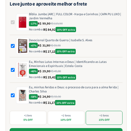
Leve junto e aproveite melhor o frete
Bíblia Jumbo |ARC | FULL COLOR - Harpa e Corinhos | CAPA PU LUXO |
Jardim Vermelha
R$ 99,90
R$ 119,90
-17%
No combo:
R$ 84,92
15% OFF extra
Devocional Quarto de Guerra | Isabelle S. Alves
R$ 31,90
R$ 59,90
-47%
No combo:
R$ 27,12
15% OFF extra
Eu, Minhas Lutas Internas e Deus | Identificando as Lutas
Emocionais e Espirituais | Estela Costa
R$ 29,90
R$ 49,80
-40%
No combo:
R$ 25,42
15% OFF extra
Eu, minhas feridas e Deus: o processo de cura para a alma ferida |
Charles Silva
R$ 24,90
R$ 59,90
-58%
No combo:
R$ 21,17
15% OFF extra
+1 livro
+2 livros
+3 livros
5% OFF
10% OFF
15% OFF