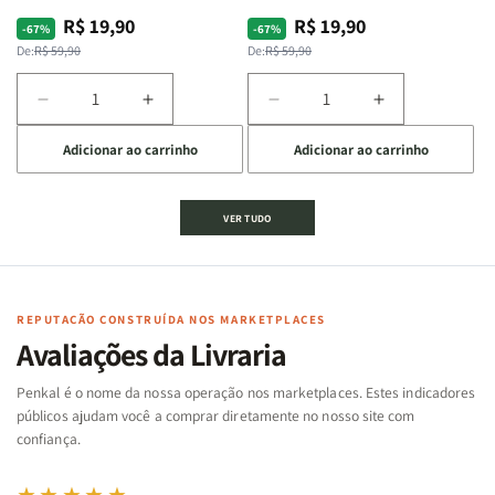
R$ 19,90
R$ 19,90
Preço
Preço
Preço
Preço
-67%
-67%
normal
promocional
normal
promocional
De:
R$ 59,90
De:
R$ 59,90
Diminuir
Aumentar
Diminuir
Aumentar
a
a
a
a
Adicionar ao carrinho
Adicionar ao carrinho
quantidade
quantidade
quantidade
quantidade
de
de
de
de
Jogo
Jogo
Jogo
Jogo
VER TUDO
Bíblico
Bíblico
da
da
de
de
memória
memória
Cartas
Cartas
|
|
|
|
Arca
Arca
Famílias
Famílias
de
de
REPUTAÇÃO CONSTRUÍDA NOS MARKETPLACES
da
da
Noé
Noé
Avaliações da Livraria
Bíblia
Bíblia
-
-
Penkal é o nome da nossa operação nos marketplaces. Estes indicadores
Penkal
Penkal
públicos ajudam você a comprar diretamente no nosso site com
confiança.