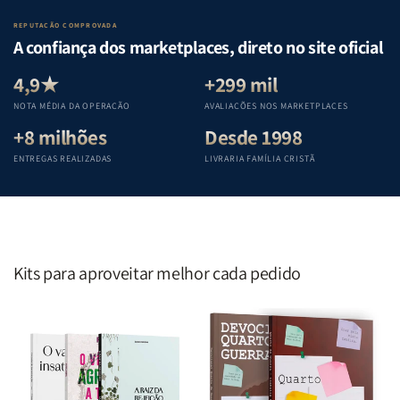
o
o
da
da
Lar
Lar
Bíblia
Bíblia
REPUTAÇÃO COMPROVADA
|
|
|
|
A confiança dos marketplaces, direto no site oficial
Equipe
Equipe
Equipe
Equipe
Teológica
Teológica
Teológica
Teológica
4,9★
+299 mil
Penkal
Penkal
Penkal
Penkal
NOTA MÉDIA DA OPERAÇÃO
AVALIAÇÕES NOS MARKETPLACES
+8 milhões
Desde 1998
ENTREGAS REALIZADAS
LIVRARIA FAMÍLIA CRISTÃ
Kits para aproveitar melhor cada pedido