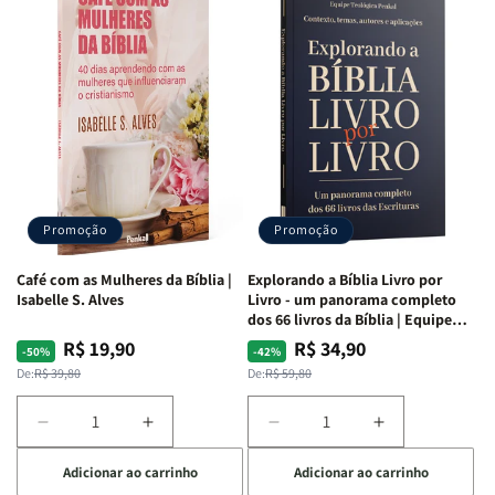
para
para
para
para
o
o
o
o
Estudo
Estudo
Estudo
Estudo
da
da
da
da
Mulher
Mulher
Mulher
Mulher
|
|
|
|
NVA
NVA
NVA
NVA
|
|
|
|
Capa
Capa
Capa
Capa
Dura
Dura
Dura
Dura
Promoção
Promoção
|
|
|
|
Preta
Preta
Branca
Branca
Café com as Mulheres da Bíblia |
Explorando a Bíblia Livro por
Isabelle S. Alves
Livro - um panorama completo
dos 66 livros da Bíblia | Equipe
teológica Penkal
R$ 19,90
R$ 34,90
Preço
Preço
Preço
Preço
-50%
-42%
normal
promocional
normal
promocional
De:
R$ 39,80
De:
R$ 59,80
Diminuir
Aumentar
Diminuir
Aumentar
a
a
a
a
Adicionar ao carrinho
Adicionar ao carrinho
quantidade
quantidade
quantidade
quantidade