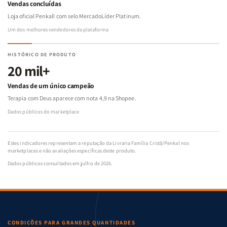
Vendas concluídas
Loja oficial Penkall com selo MercadoLíder Platinum.
Um dos melhores vendedores da plataforma
HISTÓRICO DE PRODUTO
20 mil+
Vendas de um único campeão
Terapia com Deus aparece com nota 4,9 na Shopee.
Dados públicos do marketplace
Estes indicadores representam a reputação da Livraria Família Cristã/Penkal nos
marketplaces e não avaliações específicas deste produto.
Dados públicos consultados em julho de 2026.
CONDIÇÕES PARA GRANDES QUANTIDADES