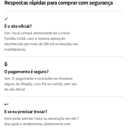
Respostas rápidas para comprar com segurança
Minhas
Minhas
Mulher
Mulher
Lutas
Lutas
Segundo
Segundo
Internas
Internas
Deus
Deus
✓
e
e
É o site oficial?
Deus
Deus
Sim. Você compra diretamente da Livraria
+
+
Família Cristã, com a mesma operação
A
A
reconhecida por mais de 299 mil avaliações nos
Mulher
Mulher
marketplaces.
que
que
Edifica
Edifica
🔒
o
o
O pagamento é seguro?
Lar
Lar
Sim. O pagamento é concluído no checkout
seguro da Shopify, com Pix ou cartão, sem sair
do site oficial.
↩
E se eu precisar trocar?
Você pode solicitar troca ou devolução em até 7
dias após o recebimento, diretamente com