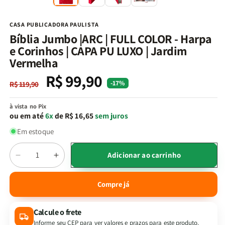
na
n
janela
j
modal
m
CASA PUBLICADORA PAULISTA
Bíblia Jumbo |ARC | FULL COLOR - Harpa
e Corinhos | CAPA PU LUXO | Jardim
Vermelha
R$ 99,90
Preço
Preço
-17%
R$ 119,90
normal
promocional
à vista no Pix
ou em até
6x
de R$ 16,65
sem juros
Em estoque
Quantidade
Adicionar ao carrinho
Diminuir
Aumentar
a
a
quantidade
quantidade
Compre já
de
de
Bíblia
Bíblia
Calcule o frete
Jumbo
Jumbo
|ARC
|ARC
Informe seu CEP para ver valores e prazos para este produto.