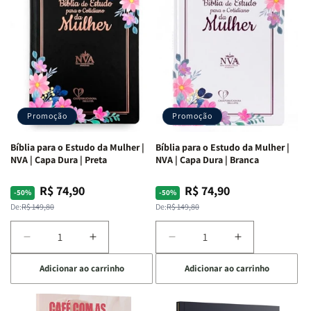
Ribeiro
Ribeiro
Promoção
Promoção
Bíblia para o Estudo da Mulher |
Bíblia para o Estudo da Mulher |
NVA | Capa Dura | Preta
NVA | Capa Dura | Branca
R$ 74,90
R$ 74,90
Preço
Preço
Preço
Preço
-50%
-50%
normal
promocional
normal
promocional
De:
R$ 149,80
De:
R$ 149,80
Diminuir
Aumentar
Diminuir
Aumentar
a
a
a
a
Adicionar ao carrinho
Adicionar ao carrinho
quantidade
quantidade
quantidade
quantidade
de
de
de
de
Bíblia
Bíblia
Bíblia
Bíblia