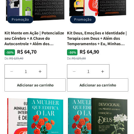
Vício
Vício
+
+
de
de
Devocional
Devocional
Agradar
Agradar
Promoção
Promoção
a
a
Todos
Todos
Kit Mente em Ação | Potencialize
Kit Deus, Emoções e Identidade |
+
+
seu Cérebro + A Chave do
Terapia com Deus + Além dos
Raiz
Raiz
Autocontrole + Além dos
Temperamentos + Eu, Minhas
Temperamentos
Feridas e Deus
da
da
R$ 64,70
R$ 64,90
Preço
Preço
Preço
Preço
-50%
-50%
Rejeição
Rejeição
normal
promocional
normal
promocional
De:
R$ 129,40
De:
R$ 129,80
+
+
O
O
Diminuir
Aumentar
Diminuir
Aumentar
Vazio
Vazio
a
a
a
a
da
da
Adicionar ao carrinho
Adicionar ao carrinho
quantidade
quantidade
quantidade
quantidade
Insatisfação.
Insatisfação.
de
de
de
de
Kit
Kit
Kit
Kit
Mente
Mente
Deus,
Deus,
em
em
Emoções
Emoções
Ação
Ação
e
e
|
|
Identidade
Identidade
Potencialize
Potencialize
|
|