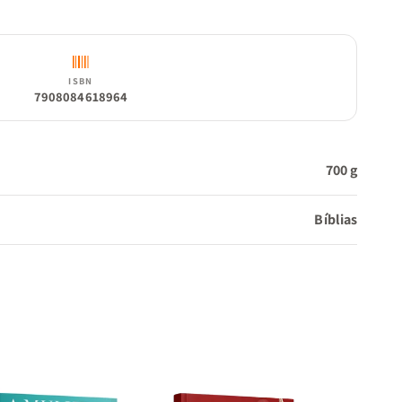
ISBN
7908084618964
700 g
Bíblias