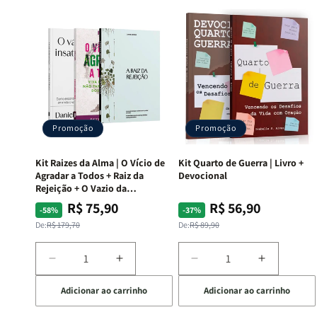
Promoção
Promoção
Kit Raizes da Alma | O Vício de
Kit Quarto de Guerra | Livro +
Agradar a Todos + Raiz da
Devocional
Rejeição + O Vazio da
Insatisfação.
R$ 75,90
R$ 56,90
Preço
Preço
Preço
Preço
-58%
-37%
normal
promocional
normal
promocional
De:
R$ 179,70
De:
R$ 89,90
Diminuir
Aumentar
Diminuir
Aumentar
a
a
a
a
Adicionar ao carrinho
Adicionar ao carrinho
quantidade
quantidade
quantidade
quantida
de
de
de
de