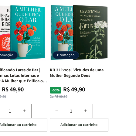
romoção
Promoção
ificando Lares de Paz |
Kit 2 Livros | Virtudes de uma
nhas Lutas Internas e
Mulher Segundo Deus
 A Mulher que Edifica o
R$ 49,90
R$ 49,90
ço
ço
Preço
Preço
-50%
mal
mocional
normal
promocional
9,80
De:
R$ 99,80
iminuir
Aumentar
Diminuir
Aumentar
a
a
a
Adicionar ao carrinho
Adicionar ao carrinho
uantidade
quantidade
quantidade
quantidade
e
de
de
de