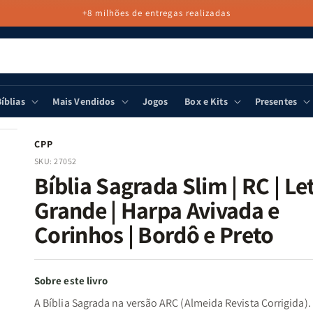
+8 milhões de entregas realizadas
íblias
Mais Vendidos
Jogos
Box e Kits
Presentes
CPP
SKU:
27052
Bíblia Sagrada Slim | RC | Le
Grande | Harpa Avivada e
Corinhos | Bordô e Preto
Sobre este livro
A Bíblia Sagrada na versão ARC (Almeida Revista Corrigida)