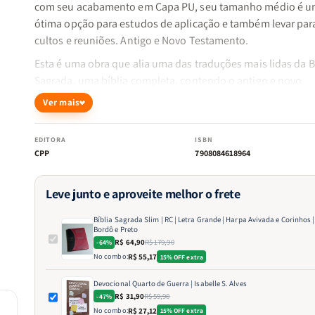
com seu acabamento em Capa PU, seu tamanho médio é 
ótima opção para estudos de aplicação e também levar par
cultos e reuniões. Antigo e Novo Testamento.
Esta é uma obra que alia uma das traduções mais lidas da B
Sagrada, uma bíblia completa, contendo o antigo e novo
testamento sendo a tradução João Ferreira de Almeida Revi
Ver mais
Corrigida (ARC). Possuí Harpa Avivada e Corinhos, palavras
Deus em Azul e palavras de Jesus em vermelho.
EDITORA
ISBN
CPP
7908084618964
Leve junto e aproveite melhor o frete
Bíblia Sagrada Slim | RC | Letra Grande | Harpa Avivada e Corinhos |
Bordô e Preto
R$ 64,90
R$ 179,90
-64%
No combo:
R$ 55,17
15% OFF extra
Devocional Quarto de Guerra | Isabelle S. Alves
R$ 31,90
R$ 59,90
-47%
No combo:
R$ 27,12
15% OFF extra