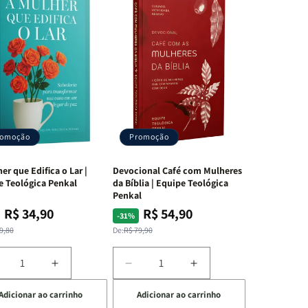
romoção
Promoção
er que Edifica o Lar |
Devocional Café com Mulheres
e Teológica Penkal
da Bíblia | Equipe Teológica
Penkal
R$ 34,90
R$ 54,90
ço
ço
Preço
Preço
-31%
mal
mocional
normal
promocional
9,80
De:
R$ 79,90
iminuir
Aumentar
Diminuir
Aumentar
a
a
a
Adicionar ao carrinho
Adicionar ao carrinho
uantidade
quantidade
quantidade
quantidade