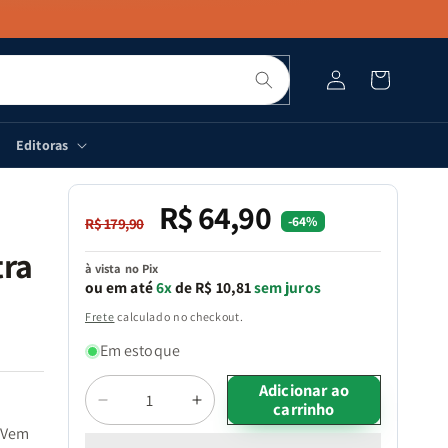
Pesquisar
Fazer
Carrinho
login
Editoras
R$ 64,90
Preço
Preço
-64%
R$ 179,90
normal
promocional
tra
à vista no Pix
ou em até
6x
de R$ 10,81
sem juros
Frete
calculado no checkout.
Em estoque
Quantidade
Adicionar ao
carrinho
Diminuir
Aumentar
a
a
. Vem