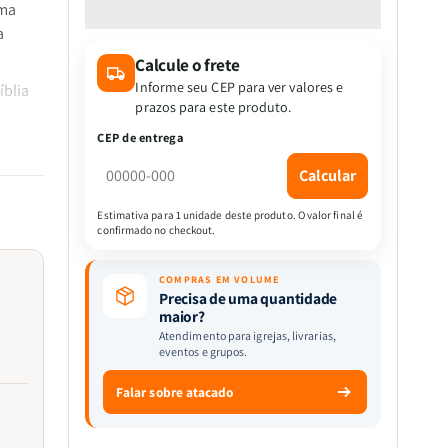
quantidade
quantidade
uma
de
de
a
Bíblia
Bíblia
Calcule o frete
Sagrada
Sagrada
Slim
Slim
Informe seu CEP para ver valores e
íblia
|
|
prazos para este produto.
RC
RC
sta e
CEP de entrega
|
|
 de
Letra
Letra
Calcular
Grande
Grande
|
|
Estimativa para 1 unidade deste produto. O valor final é
confirmado no checkout.
Harpa
Harpa
Avivada
Avivada
e
e
COMPRAS EM VOLUME
Corinhos
Corinhos
Precisa de uma quantidade
maior?
|
|
Atendimento para igrejas, livrarias,
Bordô
Bordô
eventos e grupos.
e
e
Preto
Preto
Falar sobre atacado