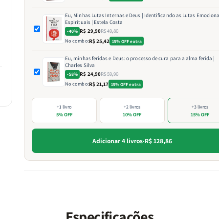
Eu, Minhas Lutas Internas e Deus | Identificando as Lutas Emociona
Espirituais | Estela Costa
R$ 29,90
R$ 49,80
-40%
No combo:
R$ 25,42
15% OFF extra
Eu, minhas feridas e Deus: o processo de cura para a alma ferida |
Charles Silva
R$ 24,90
R$ 59,90
-58%
No combo:
R$ 21,17
15% OFF extra
+1 livro
+2 livros
+3 livros
5% OFF
10% OFF
15% OFF
Adicionar 4 livros
·
R$ 128,86
Especificações