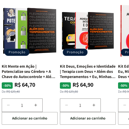
Promoção
Promoção
P
Kit Mente em Ação |
Kit Deus, Emoções e Identidade
Kit Ed
Potencialize seu Cérebro + A
| Terapia com Deus + Além dos
Eu, Mi
Chave do Autocontrole + Além
Temperamentos + Eu, Minhas
Deus +
dos Temperamentos
Feridas e Deus
Lar
R$ 64,70
R$ 64,90
Preço
Preço
Preço
Preço
Pre
Pre
-50%
-50%
-50%
normal
promocional
normal
promocional
nor
pro
De:
R$ 129,40
De:
R$ 129,80
De:
R$ 9
Diminuir
Aumentar
Diminuir
Aumentar
D
a
a
a
a
a
Adicionar ao carrinho
Adicionar ao carrinho
de
quantidade
quantidade
quantidade
quantidade
q
de
de
de
de
d