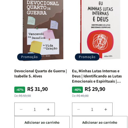
Promoção
Promoção
Devocional Quarto de Guerra |
Eu, Minhas Lutas Internas e
Isabelle S. Alves
Deus | Identificando as Lutas
Emocionais e Espirituais |
Estela Costa
R$ 31,90
R$ 29,90
Preço
Preço
Preço
Preço
-47%
-40%
normal
promocional
normal
promocional
De:
R$ 59,90
De:
R$ 49,80
Diminuir
Aumentar
Diminuir
Aumentar
a
a
a
a
Adicionar ao carrinho
Adicionar ao carrinho
quantidade
quantidade
quantidade
quantida