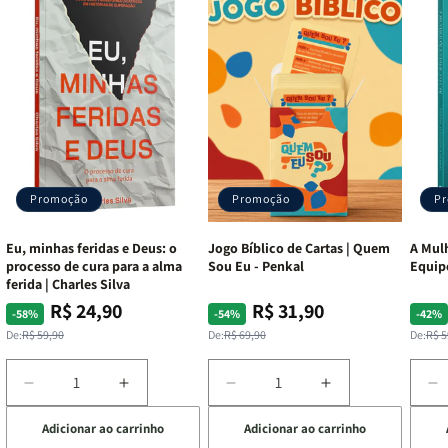
Promoção
Promoção
P
Eu, minhas feridas e Deus: o
Jogo Bíblico de Cartas | Quem
A Mulh
processo de cura para a alma
Sou Eu - Penkal
Equip
ferida | Charles Silva
R$ 24,90
R$ 31,90
Preço
Preço
Preço
Preço
Pre
Pre
-58%
-54%
-42%
normal
promocional
normal
promocional
nor
pro
De:
R$ 59,90
De:
R$ 69,90
De:
R$ 5
Diminuir
Aumentar
Diminuir
Aumentar
D
a
a
a
a
a
Adicionar ao carrinho
Adicionar ao carrinho
de
quantidade
quantidade
quantidade
quantidade
q