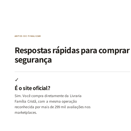
Kit
Kit
Kit
Kit
Raizes
Raizes
Quarto
Quarto
da
da
de
de
Alma
Alma
Guerra
Guerra
|
|
|
|
O
O
Livro
Livro
ANTES DE FINALIZAR
Vício
Vício
+
+
de
de
Devocional
Devocion
Respostas rápidas para compra
Agradar
Agradar
segurança
a
a
Todos
Todos
+
+
Raiz
Raiz
✓
da
da
É o site oficial?
Rejeição
Rejeição
+
+
Sim. Você compra diretamente da Livraria
O
O
Família Cristã, com a mesma operação
Vazio
Vazio
reconhecida por mais de 299 mil avaliações nos
marketplaces.
da
da
Insatisfação.
Insatisfação.