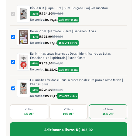
Bíblia KJA | Capa Dura | Slim |Edição Luxo| Ressuscitou
R$ 34,50
R$ 49,90
-31%
No combo:
R$ 29,33
15% OFF extra
Devocional Quarto de Guerra | Isabelle S. Alves
R$ 31,90
R$ 59,90
-47%
No combo:
R$ 27,12
15% OFF extra
Eu, Minhas Lutas Internas e Deus | Identificando as Lutas
Emocionais e Espirituais | Estela Costa
R$ 29,90
R$ 49,80
-40%
No combo:
R$ 25,42
15% OFF extra
Eu, minhas feridas e Deus: o processo de cura para a alma ferida |
Charles Silva
R$ 24,90
R$ 59,90
-58%
No combo:
R$ 21,17
15% OFF extra
+1 livro
+2 livros
+3 livros
5% OFF
10% OFF
15% OFF
Adicionar 4 livros
·
R$ 103,02