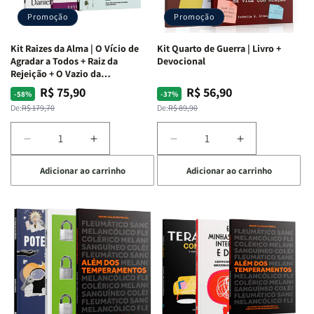
Promoção
Promoção
Kit Raizes da Alma | O Vício de
Kit Quarto de Guerra | Livro +
Agradar a Todos + Raiz da
Devocional
Rejeição + O Vazio da
Insatisfação.
R$ 75,90
R$ 56,90
Preço
Preço
Preço
Preço
-58%
-37%
normal
promocional
normal
promocional
De:
R$ 179,70
De:
R$ 89,90
Diminuir
Aumentar
Diminuir
Aumentar
a
a
a
a
Adicionar ao carrinho
Adicionar ao carrinho
quantidade
quantidade
quantidade
quantidade
de
de
de
de
Kit
Kit
Kit
Kit
Raizes
Raizes
Quarto
Quarto
da
da
de
de
Alma
Alma
Guerra
Guerra
|
|
|
|
O
O
Livro
Livro
Vício
Vício
+
+
de
de
Devocional
Devocional