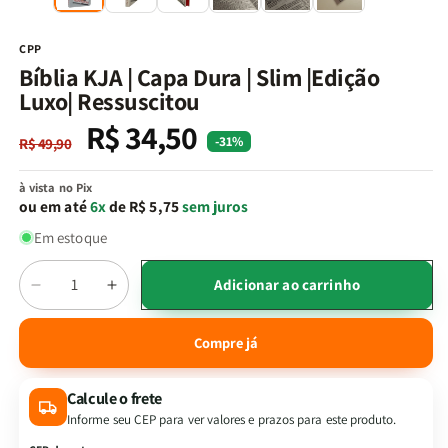
na
n
janela
j
modal
m
CPP
Bíblia KJA | Capa Dura | Slim |Edição
Luxo| Ressuscitou
R$ 34,50
Preço
Preço
-31%
R$ 49,90
normal
promocional
à vista no Pix
ou em até
6x
de R$ 5,75
sem juros
Em estoque
Quantidade
Adicionar ao carrinho
Diminuir
Aumentar
a
a
quantidade
quantidade
Compre já
de
de
Bíblia
Bíblia
Calcule o frete
KJA
KJA
|
|
Informe seu CEP para ver valores e prazos para este produto.
Capa
Capa