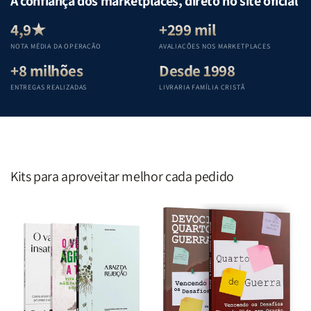
A confiança dos marketplaces, direto no site oficial
Equipe
Equipe
Equipe
Equipe
Teológica
Teológica
Teológica
Teológica
4,9★
+299 mil
Penkal
Penkal
Penkal
Penkal
NOTA MÉDIA DA OPERAÇÃO
AVALIAÇÕES NOS MARKETPLACES
+8 milhões
Desde 1998
ENTREGAS REALIZADAS
LIVRARIA FAMÍLIA CRISTÃ
Kits para aproveitar melhor cada pedido