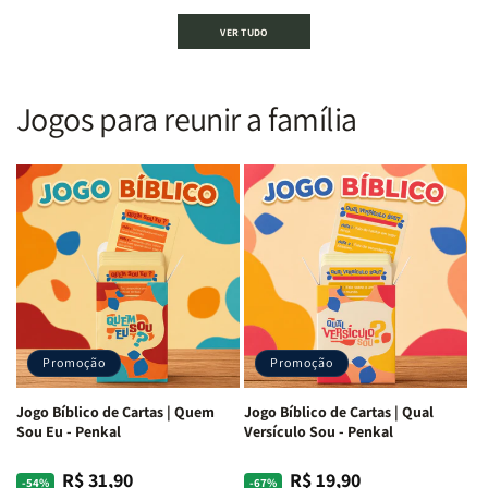
Bíblia
Bíblia
Bíblia
Bíblia
VER TUDO
Sagrada
Sagrada
Letra
Letra
|
|
Gigante
Gigante
Nova
Nova
|
|
Versão
Versão
PPM
PPM
Jogos para reunir a família
Almeida
Almeida
|
|
|
|
ARC
ARC
Letra
Letra
|
|
Média
Média
Full
Full
&amp;
&amp;
Color
Color
Full
Full
|
|
Color
Color
Capa
Capa
|
|
Dura
Dura
Brochura
Brochura
c/
c/
|
|
Harpa
Harpa
Rei
Rei
|
|
Promoção
Promoção
Leão
Leão
-
-
Cruz
Cruz
Jogo Bíblico de Cartas | Quem
Jogo Bíblico de Cartas | Qual
Laranja
Laranja
Sou Eu - Penkal
Versículo Sou - Penkal
R$ 31,90
R$ 19,90
Preço
Preço
Preço
Preço
-54%
-67%