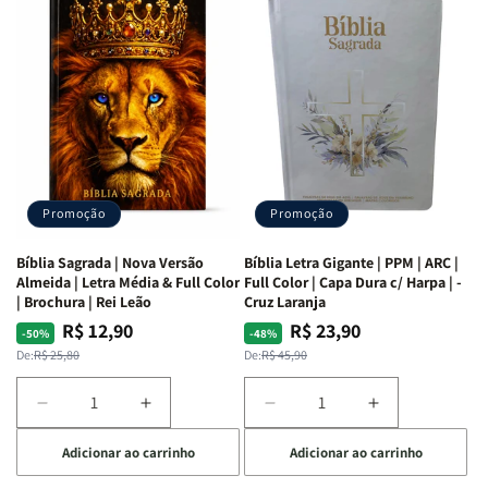
as
as
Bíblia
Bíblia
Mulheres
Mulheres
Livro
Livro
da
da
por
por
Bíblia
Bíblia
Livro
Livro
|
|
-
-
Isabelle
Isabelle
um
um
S.
S.
panorama
panorama
Alves
Alves
completo
completo
dos
dos
Promoção
Promoção
66
66
livros
livros
Bíblia Sagrada | Nova Versão
Bíblia Letra Gigante | PPM | ARC |
da
da
Almeida | Letra Média & Full Color
Full Color | Capa Dura c/ Harpa | -
Bíblia
Bíblia
| Brochura | Rei Leão
Cruz Laranja
|
|
R$ 12,90
R$ 23,90
Preço
Preço
Preço
Preço
-50%
-48%
Equipe
Equipe
normal
promocional
normal
promocional
De:
R$ 25,80
De:
R$ 45,90
teológica
teológica
Penkal
Penkal
Diminuir
Aumentar
Diminuir
Aumentar
a
a
a
a
Adicionar ao carrinho
Adicionar ao carrinho
quantidade
quantidade
quantidade
quantidade
de
de
de
de