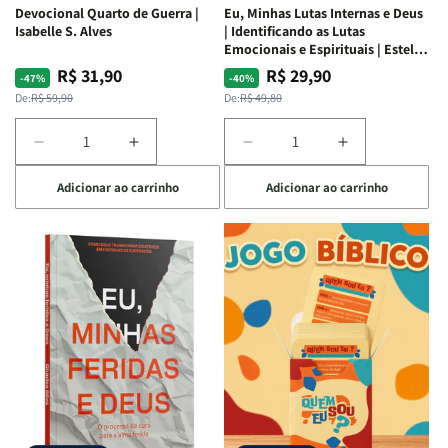
Devocional Quarto de Guerra |
Eu, Minhas Lutas Internas e Deus
Isabelle S. Alves
| Identificando as Lutas
Emocionais e Espirituais | Estela
Costa
R$ 31,90
R$ 29,90
Preço
Preço
Preço
Preço
-47%
-40%
normal
promocional
normal
promocional
De:
R$ 59,90
De:
R$ 49,80
Diminuir
Aumentar
Diminuir
Aumentar
a
a
a
a
Adicionar ao carrinho
Adicionar ao carrinho
quantidade
quantidade
quantidade
quantidade
de
de
de
de
Devocional
Devocional
Eu,
Eu,
Quarto
Quarto
Minhas
Minhas
de
de
Lutas
Lutas
Guerra
Guerra
Internas
Internas
|
|
e
e
Isabelle
Isabelle
Deus
Deus
S.
S.
|
|
Alves
Alves
Identificando
Identificando
as
as
Lutas
Lutas
Emocionais
Emocionais