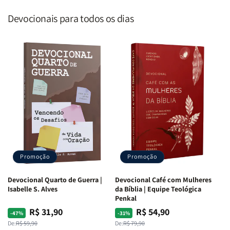
Devocionais para todos os dias
Promoção
Promoção
Devocional Quarto de Guerra |
Devocional Café com Mulheres
Isabelle S. Alves
da Bíblia | Equipe Teológica
Penkal
R$ 31,90
R$ 54,90
Preço
Preço
Preço
Preço
-47%
-31%
normal
promocional
normal
promocional
De:
R$ 59,90
De:
R$ 79,90