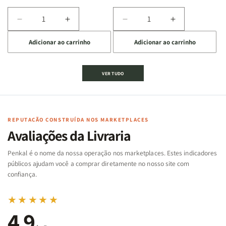
Diminuir
Aumentar
Diminuir
Aumentar
a
a
a
a
Adicionar ao carrinho
Adicionar ao carrinho
quantidade
quantidade
quantidade
quantidade
de
de
de
de
Jogo
Jogo
Jogo
Jogo
VER TUDO
Bíblico
Bíblico
da
da
de
de
memória
memória
Cartas
Cartas
|
|
|
|
Arca
Arca
Famílias
Famílias
de
de
REPUTAÇÃO CONSTRUÍDA NOS MARKETPLACES
da
da
Noé
Noé
Avaliações da Livraria
Bíblia
Bíblia
-
-
Penkal é o nome da nossa operação nos marketplaces. Estes indicadores
Penkal
Penkal
públicos ajudam você a comprar diretamente no nosso site com
confiança.
★★★★★
4,9