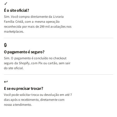
Internas
Internas
Deus
Deus
✓
e
e
É o site oficial?
Deus
Deus
Sim. Você compra diretamente da Livraria
+
+
Família Cristã, com a mesma operação
A
A
reconhecida por mais de 299 mil avaliações nos
Mulher
Mulher
marketplaces.
que
que
Edifica
Edifica
🔒
o
o
O pagamento é seguro?
Lar
Lar
Sim. O pagamento é concluído no checkout
seguro da Shopify, com Pix ou cartão, sem sair
do site oficial.
↩
E se eu precisar trocar?
Você pode solicitar troca ou devolução em até 7
dias após o recebimento, diretamente com
nosso atendimento.