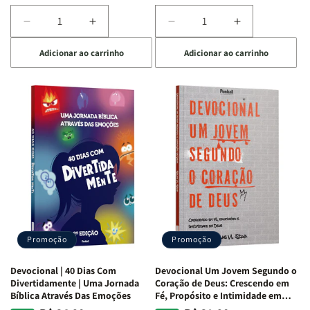
Diminuir
Aumentar
Diminuir
Aumentar
a
a
a
a
Adicionar ao carrinho
Adicionar ao carrinho
quantidade
quantidade
quantidade
quantidade
de
de
de
de
Devocional
Devocional
Devocional
Devocional
Quarto
Quarto
Café
Café
de
de
com
com
Guerra
Guerra
Mulheres
Mulheres
|
|
da
da
Isabelle
Isabelle
Bíblia
Bíblia
S.
S.
|
|
Alves
Alves
Equipe
Equipe
Teológica
Teológica
Penkal
Penkal
Promoção
Promoção
Devocional | 40 Dias Com
Devocional Um Jovem Segundo o
Divertidamente | Uma Jornada
Coração de Deus: Crescendo em
Bíblica Através Das Emoções
Fé, Propósito e Intimidade em
Deus