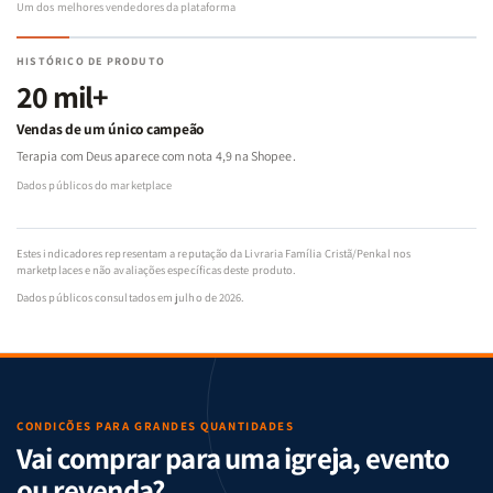
Um dos melhores vendedores da plataforma
HISTÓRICO DE PRODUTO
20 mil+
Vendas de um único campeão
Terapia com Deus aparece com nota 4,9 na Shopee.
Dados públicos do marketplace
Estes indicadores representam a reputação da Livraria Família Cristã/Penkal nos
marketplaces e não avaliações específicas deste produto.
Dados públicos consultados em julho de 2026.
CONDIÇÕES PARA GRANDES QUANTIDADES
Vai comprar para uma igreja, evento
ou revenda?