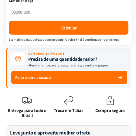
CEP de entrega
Dura
Dura
|
|
Slim
Slim
|Edição
|Edição
Calcular
Luxo|
Luxo|
Ressuscitou
Ressuscitou
Estimativa para 1 unidade deste produto. O valor final é confirmado no checkout.
COMPRAS EM VOLUME
Precisa de uma quantidade maior?
Atendimento para igrejas, livrarias, eventos e grupos.
Falar sobre atacado
Entrega para todo o
Troca em 7 dias
Compra segura
Brasil
Leve junto e aproveite melhor o frete