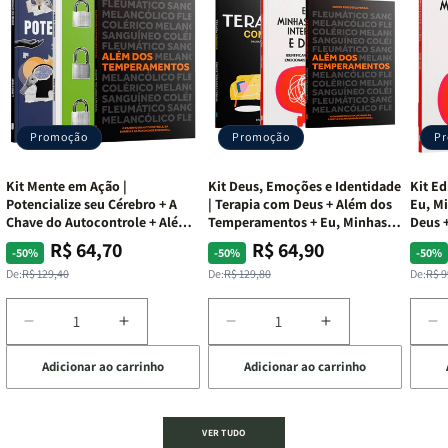
Promoção
Promoção
P
Kit Mente em Ação |
Kit Deus, Emoções e Identidade
Kit Ed
Potencialize seu Cérebro + A
| Terapia com Deus + Além dos
Eu, Mi
Chave do Autocontrole + Além
Temperamentos + Eu, Minhas
Deus +
dos Temperamentos
Feridas e Deus
Lar
R$ 64,70
R$ 64,90
Preço
Preço
Preço
Preço
Pre
Pre
-50%
-50%
-50%
normal
promocional
normal
promocional
nor
pro
De:
R$ 129,40
De:
R$ 129,80
De:
R$ 9
Diminuir
Aumentar
Diminuir
Aumentar
D
a
a
a
a
a
Adicionar ao carrinho
Adicionar ao carrinho
de
quantidade
quantidade
quantidade
quantidade
q
de
de
de
de
d
Kit
Kit
Kit
Kit
Ki
Mente
Mente
Deus,
Deus,
E
VER TUDO