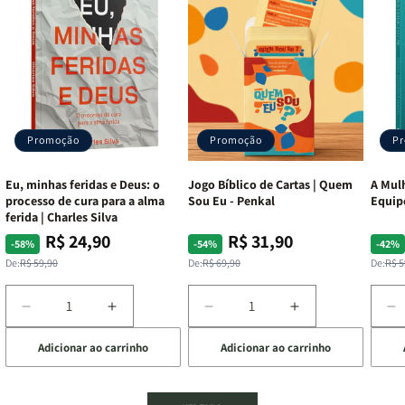
Promoção
Promoção
P
Eu, minhas feridas e Deus: o
Jogo Bíblico de Cartas | Quem
A Mulh
processo de cura para a alma
Sou Eu - Penkal
Equip
ferida | Charles Silva
R$ 24,90
R$ 31,90
Preço
Preço
Preço
Preço
Pre
Pre
-58%
-54%
-42%
normal
promocional
normal
promocional
nor
pro
De:
R$ 59,90
De:
R$ 69,90
De:
R$ 5
Diminuir
Aumentar
Diminuir
Aumentar
D
a
a
a
a
a
Adicionar ao carrinho
Adicionar ao carrinho
de
quantidade
quantidade
quantidade
quantidade
q
de
de
de
de
d
Eu,
Eu,
Jogo
Jogo
A