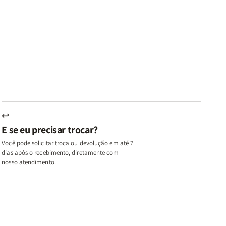
ares
Lares
Livros
Livros
e
de
|
|
az
Paz
Virtudes
Virtudes
|
de
de
u,
Eu,
uma
uma
inhas
Minhas
Mulher
Mulher
utas
Lutas
Segundo
Segundo
ternas
Internas
Deus
Deus
e
eus
Deus
s
+
↩
A
E se eu precisar trocar?
ulher
Mulher
ue
que
Você pode solicitar troca ou devolução em até 7
ifica
Edifica
dias após o recebimento, diretamente com
o
nosso atendimento.
ar
Lar