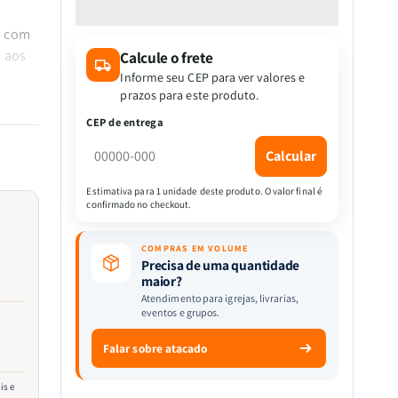
quantidade
quantidade
de
de
a com
Bíblia
Bíblia
a aos
Calcule o frete
KJA
KJA
|
|
Informe seu CEP para ver valores e
Capa
Capa
prazos para este produto.
o
Dura
Dura
CEP de entrega
|Edição
|Edição
l e
Luxo|
Luxo|
Calcular
Slim
Slim
tores
|
|
Estimativa para 1 unidade deste produto. O valor final é
confirmado no checkout.
Girassol
Girassol
COMPRAS EM VOLUME
 livre
Precisa de uma quantidade
ão nas
maior?
 a
Atendimento para igrejas, livrarias,
eventos e grupos.
ginas
Falar sobre atacado
mentos
is e