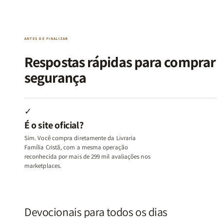
da
da
de
de
Alma
Alma
Guerra
Guerra
|
|
|
|
O
O
Livro
Livro
ANTES DE FINALIZAR
Vício
Vício
+
+
de
de
Devocional
Devocion
Respostas rápidas para compra
Agradar
Agradar
segurança
a
a
Todos
Todos
+
+
Raiz
Raiz
✓
da
da
É o site oficial?
Rejeição
Rejeição
+
+
Sim. Você compra diretamente da Livraria
O
O
Família Cristã, com a mesma operação
Vazio
Vazio
reconhecida por mais de 299 mil avaliações nos
marketplaces.
da
da
Insatisfação.
Insatisfação.
Devocionais para todos os dias