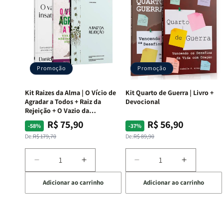
Promoção
Promoção
Kit Raizes da Alma | O Vício de
Kit Quarto de Guerra | Livro +
Agradar a Todos + Raiz da
Devocional
Rejeição + O Vazio da
Insatisfação.
R$ 75,90
R$ 56,90
Preço
Preço
Preço
Preço
-58%
-37%
normal
promocional
normal
promocional
De:
R$ 179,70
De:
R$ 89,90
Diminuir
Aumentar
Diminuir
Aumentar
a
a
a
a
Adicionar ao carrinho
Adicionar ao carrinho
quantidade
quantidade
quantidade
quantida
de
de
de
de
Kit
Kit
Kit
Kit
Raizes
Raizes
Quarto
Quarto