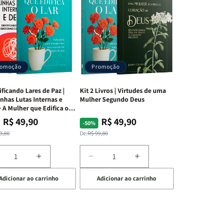
romoção
Promoção
ificando Lares de Paz |
Kit 2 Livros | Virtudes de uma
nhas Lutas Internas e
Mulher Segundo Deus
 A Mulher que Edifica o
R$ 49,90
R$ 49,90
ço
ço
Preço
Preço
-50%
mal
mocional
normal
promocional
9,80
De:
R$ 99,80
iminuir
Aumentar
Diminuir
Aumentar
a
a
a
Adicionar ao carrinho
Adicionar ao carrinho
uantidade
quantidade
quantidade
quantidade
e
de
de
de
t
Kit
Kit
Kit
dificando
Edificando
2
2