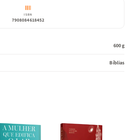
ISBN
7908084618452
600 g
Bíblias