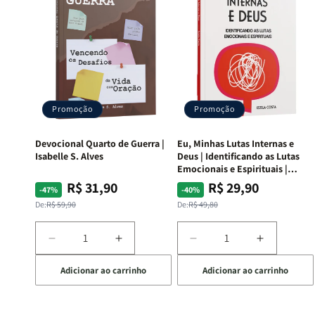
Promoção
Promoção
Devocional Quarto de Guerra |
Eu, Minhas Lutas Internas e
Isabelle S. Alves
Deus | Identificando as Lutas
Emocionais e Espirituais |
Estela Costa
R$ 31,90
R$ 29,90
Preço
Preço
Preço
Preço
-47%
-40%
normal
promocional
normal
promocional
De:
R$ 59,90
De:
R$ 49,80
Diminuir
Aumentar
Diminuir
Aumentar
a
a
a
a
Adicionar ao carrinho
Adicionar ao carrinho
quantidade
quantidade
quantidade
quantida
de
de
de
de
Devocional
Devocional
Eu,
Eu,