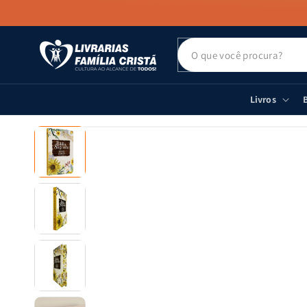
PULAR PARA
O CONTEÚDO
Livros
B
PULAR PARA
AS
INFORMAÇÕES
DO PRODUTO