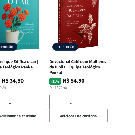
romoção
Promoção
er que Edifica o Lar |
Devocional Café com Mulheres
e Teológica Penkal
da Bíblia | Equipe Teológica
Penkal
R$ 34,90
R$ 54,90
ço
ço
Preço
Preço
-31%
mal
mocional
normal
promocional
9,80
De:
R$ 79,90
iminuir
Aumentar
Diminuir
Aumentar
a
a
a
Adicionar ao carrinho
Adicionar ao carrinho
uantidade
quantidade
quantidade
quantidade
e
de
de
de
A
Devocional
Devocional