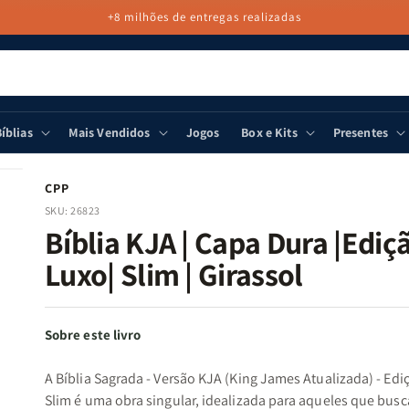
+8 milhões de entregas realizadas
íblias
Mais Vendidos
Jogos
Box e Kits
Presentes
CPP
SKU:
26823
Bíblia KJA | Capa Dura |Ediç
Luxo| Slim | Girassol
Sobre este livro
A Bíblia Sagrada - Versão KJA (King James Atualizada) - Edi
Slim é uma obra singular, idealizada para aqueles que bus