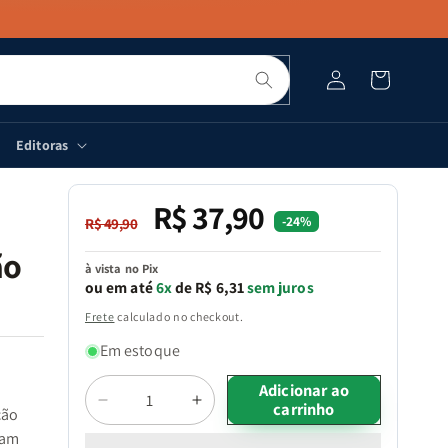
Pesquisar
Fazer
Carrinho
login
Editoras
R$ 37,90
Preço
Preço
-24%
R$ 49,90
normal
promocional
ão
à vista no Pix
ou em até
6x
de R$ 6,31
sem juros
Frete
calculado no checkout.
Em estoque
Quantidade
Adicionar ao
carrinho
Diminuir
Aumentar
ção
a
a
cam