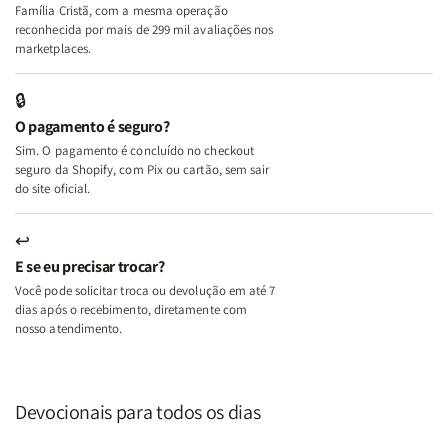
+
+
Família Cristã, com a mesma operação
A
A
reconhecida por mais de 299 mil avaliações nos
Mulher
Mulher
marketplaces.
que
que
Edifica
Edifica
🔒
o
o
O pagamento é seguro?
Lar
Lar
Sim. O pagamento é concluído no checkout
seguro da Shopify, com Pix ou cartão, sem sair
do site oficial.
↩
E se eu precisar trocar?
Você pode solicitar troca ou devolução em até 7
dias após o recebimento, diretamente com
nosso atendimento.
Devocionais para todos os dias