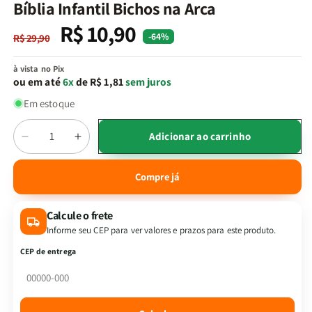
na
Bíblia Infantil Bichos na Arca
janela
modal
R$ 10,90
Preço
Preço
-64%
R$ 29,90
normal
promocional
à vista no Pix
ou em até
6x
de R$ 1,81
sem juros
Em estoque
Quantidade
Adicionar ao carrinho
Diminuir
Aumentar
a
a
quantidade
quantidade
Compre já
de
de
Bíblia
Bíblia
Calcule o frete
Infantil
Infantil
Bichos
Bichos
Informe seu CEP para ver valores e prazos para este produto.
na
na
CEP de entrega
Arca
Arca