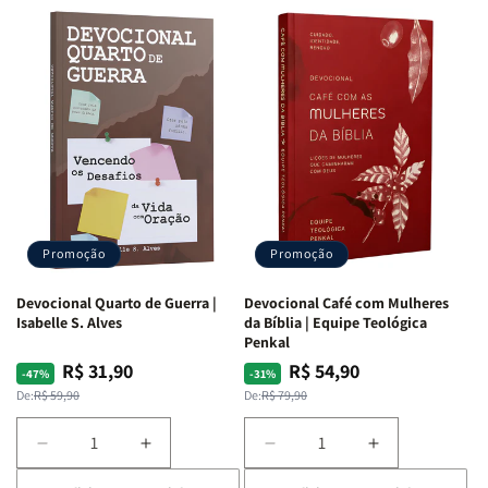
Promoção
Promoção
Devocional Quarto de Guerra |
Devocional Café com Mulheres
Isabelle S. Alves
da Bíblia | Equipe Teológica
Penkal
R$ 31,90
R$ 54,90
Preço
Preço
Preço
Preço
-47%
-31%
normal
promocional
normal
promocional
De:
R$ 59,90
De:
R$ 79,90
Diminuir
Aumentar
Diminuir
Aumentar
a
a
a
a