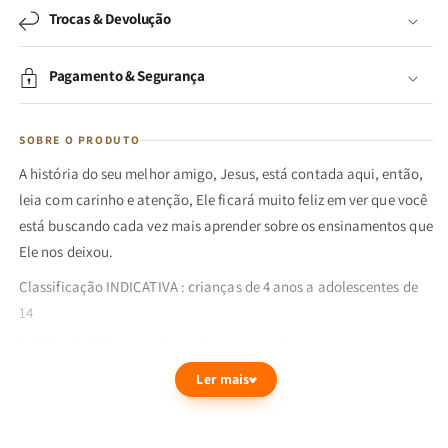
Trocas & Devolução
Pagamento & Segurança
SOBRE O PRODUTO
A história do seu melhor amigo, Jesus, está contada aqui, então,
leia com carinho e atenção, Ele ficará muito feliz em ver que você
está buscando cada vez mais aprender sobre os ensinamentos que
Ele nos deixou.
Classificação INDICATIVA : crianças de 4 anos a adolescentes de
14
A Bíblia é a Palavra de Deus. É por meio dela que conhecemos o
Pai e que Ele pode conversar com toda a humanidade. Seus
Ler mais
registros se dividem em dois livros:
O Antigo e o Novo Testamentos, que contam a história do mundo