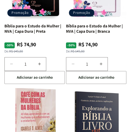
Promoção
Promoção
Bíblia para o Estudo da Mulher |
Bíblia para o Estudo da Mulher |
NVA | Capa Dura | Preta
NVA | Capa Dura | Branca
R$ 74,90
R$ 74,90
Preço
Preço
Preço
Preço
-50%
-50%
normal
promocional
normal
promocional
De:
R$ 149,80
De:
R$ 149,80
Diminuir
Aumentar
Diminuir
Aumentar
a
a
a
a
Adicionar ao carrinho
Adicionar ao carrinho
quantidade
quantidade
quantidade
quantidade
de
de
de
de
Bíblia
Bíblia
Bíblia
Bíblia
para
para
para
para
o
o
o
o
Estudo
Estudo
Estudo
Estudo
da
da
da
da
Mulher
Mulher
Mulher
Mulher
|
|
|
|