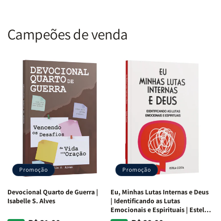
Campeões de venda
Promoção
Promoção
Devocional Quarto de Guerra |
Eu, Minhas Lutas Internas e Deus
Isabelle S. Alves
| Identificando as Lutas
Emocionais e Espirituais | Estela
Costa