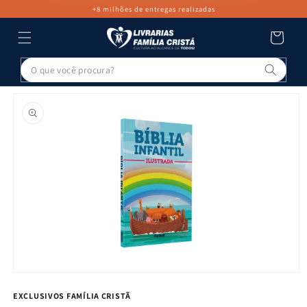
PULAR PARA
+8 milhões de entregas realizadas
O CONTEÚDO
Carrinho
Pesq
PULAR PARA
AS
INFORMAÇÕES
DO PRODUTO
Abrir
mídia
EXCLUSIVOS FAMÍLIA CRISTÃ
1