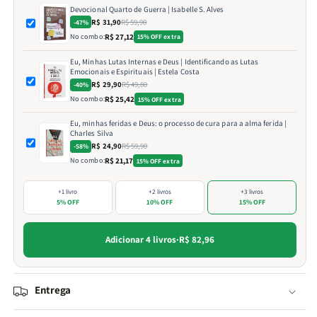
Devocional Quarto de Guerra | Isabelle S. Alves
R$ 31,90
R$ 59,90
-47%
No combo:
R$ 27,12
15% OFF extra
Eu, Minhas Lutas Internas e Deus | Identificando as Lutas
Emocionais e Espirituais | Estela Costa
R$ 29,90
R$ 49,80
-40%
No combo:
R$ 25,42
15% OFF extra
Eu, minhas feridas e Deus: o processo de cura para a alma ferida |
Charles Silva
R$ 24,90
R$ 59,90
-58%
No combo:
R$ 21,17
15% OFF extra
+1 livro
+2 livros
+3 livros
5% OFF
10% OFF
15% OFF
Adicionar 4 livros
·
R$ 82,96
Entrega