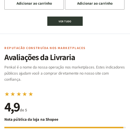
Adicionar ao carrinho
Adicionar ao carrinho
quantidade
quantidade
quantidade
quantidade
de
de
de
de
Jogo
Jogo
Jogo
Jogo
VER TUDO
Bíblico
Bíblico
da
da
de
de
memória
memória
Cartas
Cartas
|
|
|
|
Arca
Arca
Famílias
Famílias
de
de
REPUTAÇÃO CONSTRUÍDA NOS MARKETPLACES
da
da
Noé
Noé
Avaliações da Livraria
Bíblia
Bíblia
-
-
Penkal é o nome da nossa operação nos marketplaces. Estes indicadores
Penkal
Penkal
públicos ajudam você a comprar diretamente no nosso site com
confiança.
★★★★★
4,9
de 5
Nota pública da loja na Shopee