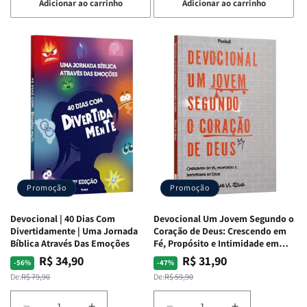
Adicionar ao carrinho
Adicionar ao carrinho
quantidade
quantidade
quantidade
quantidade
de
de
de
de
Devocional
Devocional
Devocional
Devocional
Quarto
Quarto
Café
Café
de
de
com
com
Guerra
Guerra
Mulheres
Mulheres
|
|
da
da
Isabelle
Isabelle
Bíblia
Bíblia
S.
S.
|
|
Alves
Alves
Equipe
Equipe
Teológica
Teológica
Penkal
Penkal
Promoção
Promoção
Devocional | 40 Dias Com
Devocional Um Jovem Segundo o
Divertidamente | Uma Jornada
Coração de Deus: Crescendo em
Bíblica Através Das Emoções
Fé, Propósito e Intimidade em
Deus
R$ 34,90
R$ 31,90
Preço
Preço
Preço
Preço
-56%
-47%
normal
promocional
normal
promocional
De:
R$ 79,90
De:
R$ 59,90