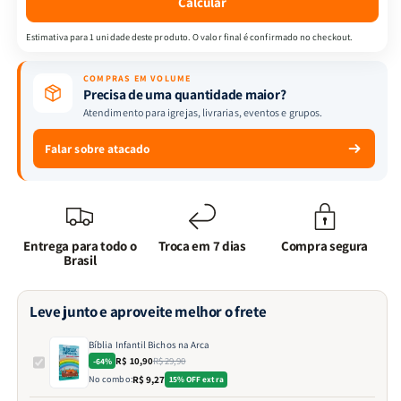
Calcular
Estimativa para 1 unidade deste produto. O valor final é confirmado no checkout.
COMPRAS EM VOLUME
Precisa de uma quantidade maior?
Atendimento para igrejas, livrarias, eventos e grupos.
Falar sobre atacado
Entrega para todo o
Troca em 7 dias
Compra segura
Brasil
Leve junto e aproveite melhor o frete
Bíblia Infantil Bichos na Arca
R$ 10,90
R$ 29,90
-64%
No combo:
R$ 9,27
15% OFF extra