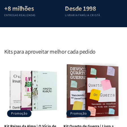
+8 milhões
Desde 1998
ENTREGAS REALIZADAS
LIVRARIA FAMÍLIA CRISTÃ
Kits para aproveitar melhor cada pedido
Promoção
Promoção
Kit Raizes da Alma | O Vício de
Kit Quarto de Guerra | Livro +