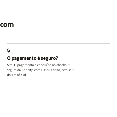
|
|
Identidade
Identidade
P
Potencialize
Potencialize
|
|
|
seu
seu
Terapia
Terapia
E
al
Cérebro
Cérebro
com
com
M
r com
+
+
Deus
Deus
L
A
A
+
+
In
Chave
Chave
Além
Além
e
do
do
dos
dos
D
Autocontrole
Autocontrole
Temperamentos
Temperamento
+
🔒
+
+
+
+
A
O pagamento é seguro?
Além
Além
Eu,
Eu,
M
dos
dos
Minhas
Minhas
q
Sim. O pagamento é concluído no checkout
Temperamentos
Temperamentos
Feridas
Feridas
Ed
seguro da Shopify, com Pix ou cartão, sem sair
e
e
o
do site oficial.
Deus
Deus
L