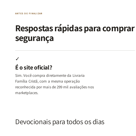
|
|
|
|
O
O
Livro
Livro
ANTES DE FINALIZAR
Vício
Vício
+
+
de
de
Devocional
Devocion
Respostas rápidas para compra
Agradar
Agradar
segurança
a
a
Todos
Todos
+
+
Raiz
Raiz
✓
da
da
É o site oficial?
Rejeição
Rejeição
+
+
Sim. Você compra diretamente da Livraria
O
O
Família Cristã, com a mesma operação
Vazio
Vazio
reconhecida por mais de 299 mil avaliações nos
marketplaces.
da
da
Insatisfação.
Insatisfação.
Devocionais para todos os dias