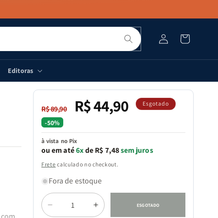
Pesquisar
Fazer
Carrinho
login
Editoras
R$ 44,90
Preço
Preço
Esgotado
R$ 89,90
normal
promocional
-50%
à vista no Pix
ou em até
6x
de R$ 7,48
sem juros
Frete
calculado no checkout.
Fora de estoque
Quantidade
ESGOTADO
Diminuir
Aumentar
s com