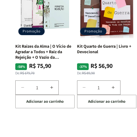
Promoção
Promoção
Kit Raizes da Alma | O Vício de
Kit Quarto de Guerra | Livro +
Agradar a Todos + Raiz da
Devocional
Rejeição + O Vazio da
Insatisfação.
R$ 75,90
R$ 56,90
Preço
Preço
Preço
Preço
-58%
-37%
normal
promocional
normal
promocional
De:
R$ 179,70
De:
R$ 89,90
Diminuir
Aumentar
Diminuir
Aumentar
a
a
a
a
Adicionar ao carrinho
Adicionar ao carrinho
quantidade
quantidade
quantidade
quantida
de
de
de
de
Kit
Kit
Kit
Kit
Raizes
Raizes
Quarto
Quarto
da
da
de
de
Alma
Alma
Guerra
Guerra