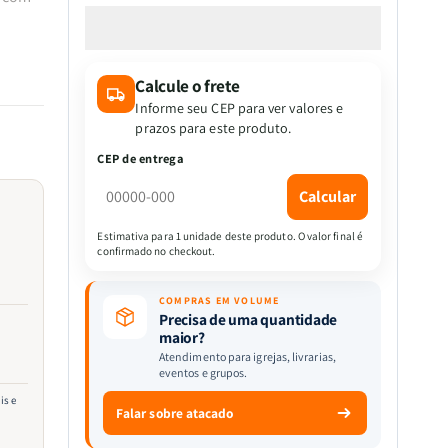
a
a
quantidade
quantidade
de
de
Bíblia
Bíblia
Calcule o frete
do
do
Guerreiro
Guerreiro
Informe seu CEP para ver valores e
|
|
prazos para este produto.
Penkal
Penkal
CEP de entrega
Calcular
Estimativa para 1 unidade deste produto. O valor final é
confirmado no checkout.
COMPRAS EM VOLUME
Precisa de uma quantidade
maior?
Atendimento para igrejas, livrarias,
eventos e grupos.
is e
Falar sobre atacado