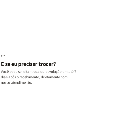
az
Paz
Virtudes
Virtudes
|
de
de
u,
Eu,
uma
uma
inhas
Minhas
Mulher
Mulher
utas
Lutas
Segundo
Segundo
ternas
Internas
Deus
Deus
e
eus
Deus
s
+
↩
A
E se eu precisar trocar?
ulher
Mulher
ue
que
Você pode solicitar troca ou devolução em até 7
ifica
Edifica
dias após o recebimento, diretamente com
o
nosso atendimento.
ar
Lar