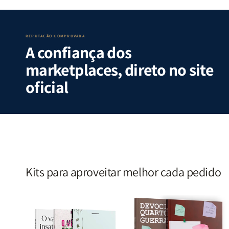
Guerra
Guerra
Internas
Internas
|
|
e
e
Isabelle
Isabelle
Deus
Deus
S.
S.
|
|
REPUTAÇÃO COMPROVADA
A confiança dos
Alves
Alves
Identificando
Identifica
as
as
marketplaces, direto no site
Lutas
Lutas
Emocionais
Emociona
oficial
e
e
Espirituais
Espirituai
|
|
Estela
Estela
Costa
Costa
Kits para aproveitar melhor cada pedido