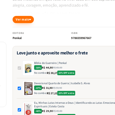
alegria, coragem, emoção, aprendizado e fé.
Venha conhecer, não deixe para depois.
Ver mais
EDITORA
ISBN
Penkal
9786559967667
Leve junto e aproveite melhor o frete
Bíblia do Guerreiro | Penkal
R$ 44,90
R$ 89,90
-50%
No combo:
R$ 38,17
15% OFF extra
Devocional Quarto de Guerra | Isabelle S. Alves
R$ 31,90
R$ 59,90
-47%
No combo:
R$ 27,12
15% OFF extra
Eu, Minhas Lutas Internas e Deus | Identificando as Lutas Emociona
Espirituais | Estela Costa
R$ 29,90
R$ 49,80
-40%