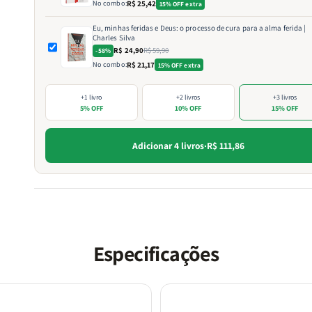
No combo:
R$ 25,42
15% OFF extra
Eu, minhas feridas e Deus: o processo de cura para a alma ferida |
Charles Silva
R$ 24,90
R$ 59,90
-58%
No combo:
R$ 21,17
15% OFF extra
+1 livro
+2 livros
+3 livros
5% OFF
10% OFF
15% OFF
Adicionar 4 livros
·
R$ 111,86
Especificações