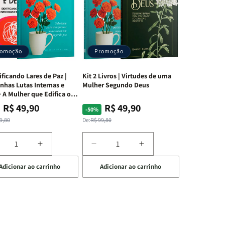
romoção
Promoção
ificando Lares de Paz |
Kit 2 Livros | Virtudes de uma
nhas Lutas Internas e
Mulher Segundo Deus
 A Mulher que Edifica o
R$ 49,90
R$ 49,90
ço
ço
Preço
Preço
-50%
mal
mocional
normal
promocional
9,80
De:
R$ 99,80
iminuir
Aumentar
Diminuir
Aumentar
a
a
a
Adicionar ao carrinho
Adicionar ao carrinho
uantidade
quantidade
quantidade
quantidade
e
de
de
de
t
Kit
Kit
Kit
dificando
Edificando
2
2
ares
Lares
Livros
Livros
e
de
|
|