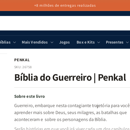
+8 milhões de entregas realizadas
íblias
Mais Vendidos
Jogos
Box e Kits
Presentes
PENKAL
SKU:
26758
Bíblia do Guerreiro | Penkal
Sobre este livro
Guerreiro, embarque nesta contagiante trajetória para você
aprender mais sobre Deus, seus milagres, as batalhas que
aconteceram e sobre os personagens da Bíblia.
Serão histórias em que você irá viver cada um dos capítulo