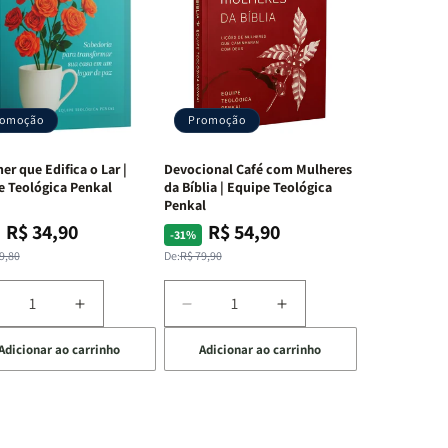
romoção
Promoção
er que Edifica o Lar |
Devocional Café com Mulheres
e Teológica Penkal
da Bíblia | Equipe Teológica
Penkal
R$ 34,90
R$ 54,90
ço
ço
Preço
Preço
-31%
mal
mocional
normal
promocional
9,80
De:
R$ 79,90
iminuir
Aumentar
Diminuir
Aumentar
a
a
a
Adicionar ao carrinho
Adicionar ao carrinho
uantidade
quantidade
quantidade
quantidade
e
de
de
de
A
Devocional
Devocional
ulher
Mulher
Café
Café
ue
que
com
com