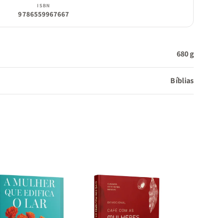
ISBN
9786559967667
680 g
Bíblias