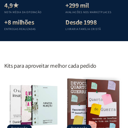
Teológica
Teológica
Teológica
Teológica
4,9★
+299 mil
Penkal
Penkal
Penkal
Penkal
NOTA MÉDIA DA OPERAÇÃO
AVALIAÇÕES NOS MARKETPLACES
+8 milhões
Desde 1998
ENTREGAS REALIZADAS
LIVRARIA FAMÍLIA CRISTÃ
Kits para aproveitar melhor cada pedido
Promoção
Promoção