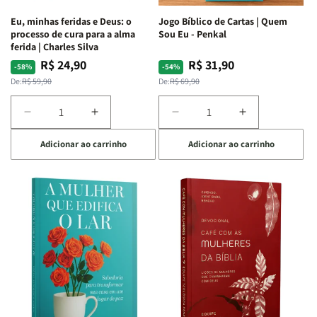
Espirituais
Espirituais
Eu, minhas feridas e Deus: o
Jogo Bíblico de Cartas | Quem
|
|
processo de cura para a alma
Sou Eu - Penkal
Estela
Estela
ferida | Charles Silva
Costa
Costa
R$ 24,90
R$ 31,90
Preço
Preço
Preço
Preço
-58%
-54%
normal
promocional
normal
promocional
De:
R$ 59,90
De:
R$ 69,90
Diminuir
Aumentar
Diminuir
Aumentar
a
a
a
a
Adicionar ao carrinho
Adicionar ao carrinho
quantidade
quantidade
quantidade
quantidade
de
de
de
de
Eu,
Eu,
Jogo
Jogo
minhas
minhas
Bíblico
Bíblico
feridas
feridas
de
de
e
e
Cartas
Cartas
Deus:
Deus:
|
|
o
o
Quem
Quem
processo
processo
Sou
Sou
de
de
Eu
Eu
cura
cura
-
-
para
para
Penkal
Penkal