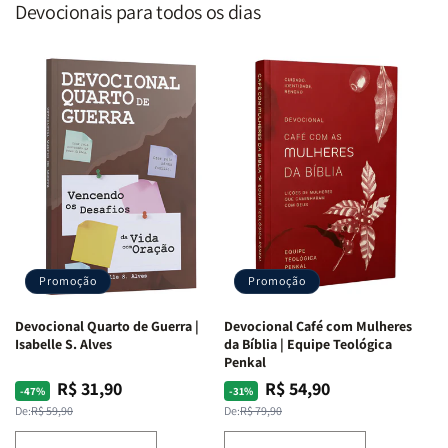
Devocionais para todos os dias
Promoção
Promoção
Devocional Quarto de Guerra |
Devocional Café com Mulheres
Isabelle S. Alves
da Bíblia | Equipe Teológica
Penkal
R$ 31,90
R$ 54,90
Preço
Preço
Preço
Preço
-47%
-31%
normal
promocional
normal
promocional
De:
R$ 59,90
De:
R$ 79,90