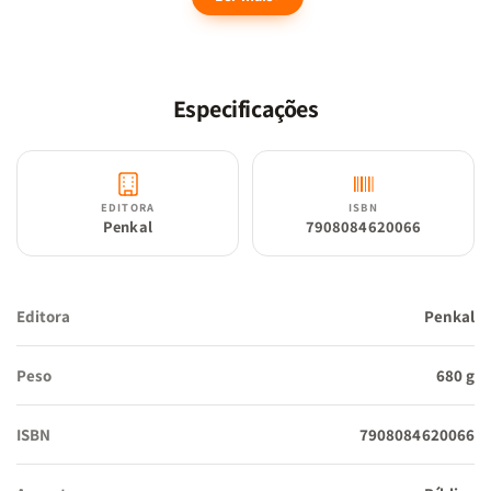
Venha conhecer, não deixe para depois.
Especificações
EDITORA
ISBN
Penkal
7908084620066
Editora
Penkal
Peso
680 g
ISBN
7908084620066