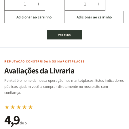
Diminuir
Aumentar
Diminuir
Aumentar
a
a
a
a
Adicionar ao carrinho
Adicionar ao carrinho
quantidade
quantidade
quantidade
quantidade
de
de
de
de
Jogo
Jogo
Jogo
Jogo
VER TUDO
Bíblico
Bíblico
da
da
de
de
memória
memória
Cartas
Cartas
|
|
|
|
Arca
Arca
Famílias
Famílias
de
de
REPUTAÇÃO CONSTRUÍDA NOS MARKETPLACES
da
da
Noé
Noé
Avaliações da Livraria
Bíblia
Bíblia
-
-
Penkal é o nome da nossa operação nos marketplaces. Estes indicadores
Penkal
Penkal
públicos ajudam você a comprar diretamente no nosso site com
confiança.
★★★★★
4,9
de 5