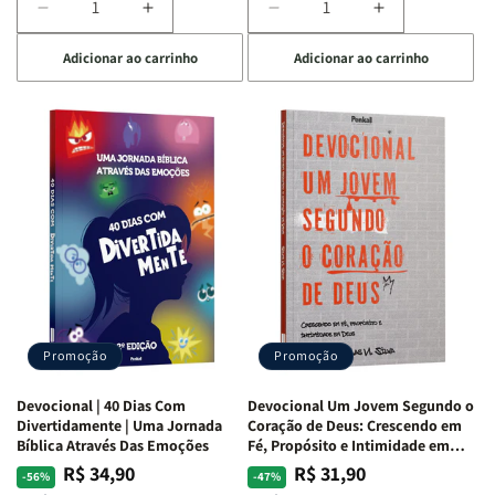
Diminuir
Aumentar
Diminuir
Aumentar
a
a
a
a
Adicionar ao carrinho
Adicionar ao carrinho
quantidade
quantidade
quantidade
quantidade
de
de
de
de
Devocional
Devocional
Devocional
Devocional
Quarto
Quarto
Café
Café
de
de
com
com
Guerra
Guerra
Mulheres
Mulheres
|
|
da
da
Isabelle
Isabelle
Bíblia
Bíblia
S.
S.
|
|
Alves
Alves
Equipe
Equipe
Teológica
Teológica
Penkal
Penkal
Promoção
Promoção
Devocional | 40 Dias Com
Devocional Um Jovem Segundo o
Divertidamente | Uma Jornada
Coração de Deus: Crescendo em
Bíblica Através Das Emoções
Fé, Propósito e Intimidade em
Deus
R$ 34,90
R$ 31,90
Preço
Preço
Preço
Preço
-56%
-47%