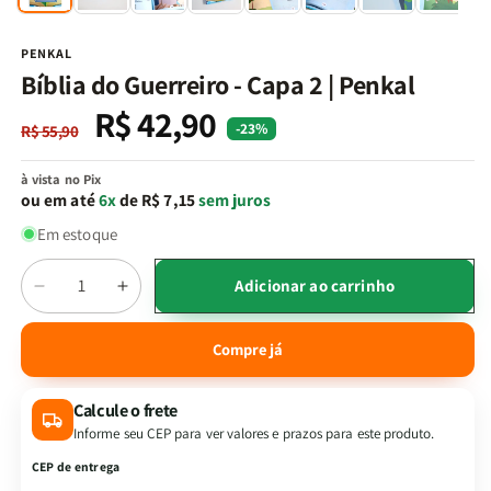
na
n
janela
j
modal
m
PENKAL
Bíblia do Guerreiro - Capa 2 | Penkal
R$ 42,90
Preço
Preço
-23%
R$ 55,90
normal
promocional
à vista no Pix
ou em até
6x
de R$ 7,15
sem juros
Em estoque
Quantidade
Adicionar ao carrinho
Diminuir
Aumentar
a
a
quantidade
quantidade
Compre já
de
de
Bíblia
Bíblia
Calcule o frete
do
do
Guerreiro
Guerreiro
Informe seu CEP para ver valores e prazos para este produto.
-
-
CEP de entrega
Capa
Capa