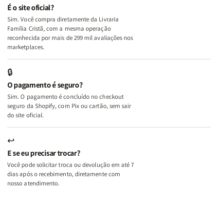
e
e
É o site oficial?
Deus
Deus
Sim. Você compra diretamente da Livraria
+
+
Família Cristã, com a mesma operação
A
A
reconhecida por mais de 299 mil avaliações nos
Mulher
Mulher
marketplaces.
que
que
Edifica
Edifica
🔒
o
o
O pagamento é seguro?
Lar
Lar
Sim. O pagamento é concluído no checkout
seguro da Shopify, com Pix ou cartão, sem sair
do site oficial.
↩
E se eu precisar trocar?
Você pode solicitar troca ou devolução em até 7
dias após o recebimento, diretamente com
nosso atendimento.