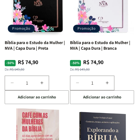
Promoção
Promoção
Bíblia para o Estudo da Mulher |
Bíblia para o Estudo da Mulher |
NVA | Capa Dura | Preta
NVA | Capa Dura | Branca
R$ 74,90
R$ 74,90
Preço
Preço
Preço
Preço
-50%
-50%
normal
promocional
normal
promocional
De:
R$ 149,80
De:
R$ 149,80
Diminuir
Aumentar
Diminuir
Aumentar
a
a
a
a
Adicionar ao carrinho
Adicionar ao carrinho
quantidade
quantidade
quantidade
quantidade
de
de
de
de
Bíblia
Bíblia
Bíblia
Bíblia
para
para
para
para
o
o
o
o
Estudo
Estudo
Estudo
Estudo
da
da
da
da