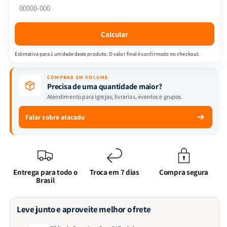
2
2
|
|
Penkal
Penkal
Calcular
Estimativa para 1 unidade deste produto. O valor final é confirmado no checkout.
COMPRAS EM VOLUME
Precisa de uma quantidade maior?
Atendimento para igrejas, livrarias, eventos e grupos.
Falar sobre atacado
Entrega para todo o
Troca em 7 dias
Compra segura
Brasil
Leve junto e aproveite melhor o frete