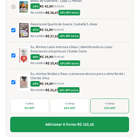
Bíblia do Guerreiro - Capa 2 | Penkal
R$ 42,90
R$ 55,90
-23%
No combo:
R$ 36,47
15% OFF extra
Devocional Quarto de Guerra | Isabelle S. Alves
R$ 31,90
R$ 59,90
-47%
No combo:
R$ 27,12
15% OFF extra
Eu, Minhas Lutas Internas e Deus | Identificando as Lutas
Emocionais e Espirituais | Estela Costa
R$ 29,90
R$ 49,80
-40%
No combo:
R$ 25,42
15% OFF extra
Eu, minhas feridas e Deus: o processo de cura para a alma ferida |
Charles Silva
R$ 24,90
R$ 59,90
-58%
No combo:
R$ 21,17
15% OFF extra
+1 livro
+2 livros
+3 livros
5% OFF
10% OFF
15% OFF
Adicionar 4 livros
·
R$ 110,16