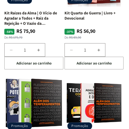
Kit Raizes da Alma | O Vício de
Kit Quarto de Guerra | Livro +
Agradar a Todos + Raiz da
Devocional
Rejeição + O Vazio da
Insatisfação.
R$ 75,90
R$ 56,90
Preço
Preço
Preço
Preço
-58%
-37%
normal
promocional
normal
promocional
De:
R$ 179,70
De:
R$ 89,90
Diminuir
Aumentar
Diminuir
Aumentar
a
a
a
a
Adicionar ao carrinho
Adicionar ao carrinho
quantidade
quantidade
quantidade
quantidade
de
de
de
de
Kit
Kit
Kit
Kit
Raizes
Raizes
Quarto
Quarto
da
da
de
de
Alma
Alma
Guerra
Guerra
|
|
|
|
O
O
Livro
Livro
Vício
Vício
+
+
de
de
Devocional
Devocional
Agradar
Agradar
Promoção
Promoção