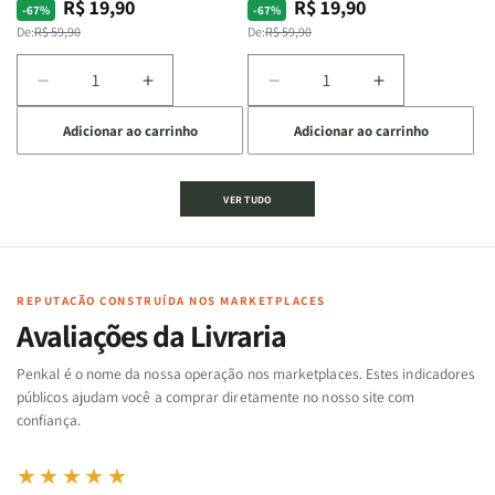
R$ 19,90
R$ 19,90
Preço
Preço
Preço
Preço
-67%
-67%
normal
promocional
normal
promocional
De:
R$ 59,90
De:
R$ 59,90
Diminuir
Aumentar
Diminuir
Aumentar
a
a
a
a
Adicionar ao carrinho
Adicionar ao carrinho
quantidade
quantidade
quantidade
quantidade
de
de
de
de
Jogo
Jogo
Jogo
Jogo
VER TUDO
Bíblico
Bíblico
da
da
de
de
memória
memória
Cartas
Cartas
|
|
|
|
Arca
Arca
Famílias
Famílias
de
de
REPUTAÇÃO CONSTRUÍDA NOS MARKETPLACES
da
da
Noé
Noé
Avaliações da Livraria
Bíblia
Bíblia
-
-
Penkal é o nome da nossa operação nos marketplaces. Estes indicadores
Penkal
Penkal
públicos ajudam você a comprar diretamente no nosso site com
confiança.
★★★★★