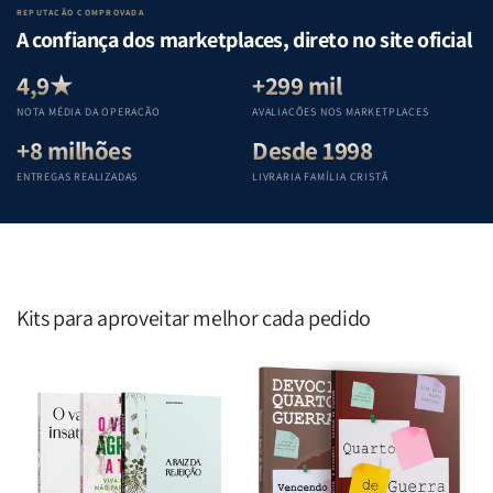
Lar
Lar
Bíblia
Bíblia
REPUTAÇÃO COMPROVADA
|
|
|
|
A confiança dos marketplaces, direto no site oficial
Equipe
Equipe
Equipe
Equipe
Teológica
Teológica
Teológica
Teológica
4,9★
+299 mil
Penkal
Penkal
Penkal
Penkal
NOTA MÉDIA DA OPERAÇÃO
AVALIAÇÕES NOS MARKETPLACES
+8 milhões
Desde 1998
ENTREGAS REALIZADAS
LIVRARIA FAMÍLIA CRISTÃ
Kits para aproveitar melhor cada pedido