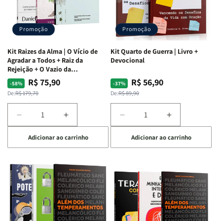
Promoção
Promoção
Kit Raizes da Alma | O Vício de
Kit Quarto de Guerra | Livro +
Agradar a Todos + Raiz da
Devocional
Rejeição + O Vazio da
Insatisfação.
R$ 75,90
R$ 56,90
Preço
Preço
Preço
Preço
-58%
-37%
normal
promocional
normal
promocional
De:
R$ 179,70
De:
R$ 89,90
Diminuir
Aumentar
Diminuir
Aumentar
a
a
a
a
Adicionar ao carrinho
Adicionar ao carrinho
quantidade
quantidade
quantidade
quantidade
de
de
de
de
Kit
Kit
Kit
Kit
Raizes
Raizes
Quarto
Quarto
da
da
de
de
Alma
Alma
Guerra
Guerra
|
|
|
|
O
O
Livro
Livro