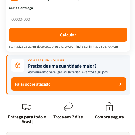
Segundo
Segundo
CEP de entrega
o
o
Coração
Coração
de
de
Deus
Deus
Calcular
|
|
AS21
AS21
Estimativa para 1 unidade deste produto. O valor final é confirmado no checkout.
|
|
Capa
Capa
COMPRAS EM VOLUME
Dura
Dura
Precisa de uma quantidade maior?
|
|
Atendimento para igrejas, livrarias, eventos e grupos.
Letra
Letra
Normal
Normal
Falar sobre atacado
|
|
Lettering
Lettering
Entrega para todo o
Troca em 7 dias
Compra segura
Brasil