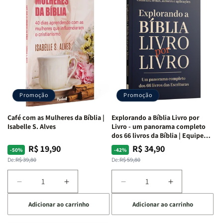
o
o
o
o
Estudo
Estudo
Estudo
Estudo
da
da
da
da
Mulher
Mulher
Mulher
Mulher
|
|
|
|
NVA
NVA
NVA
NVA
|
|
|
|
Capa
Capa
Capa
Capa
Dura
Dura
Dura
Dura
Promoção
Promoção
|
|
|
|
Preta
Preta
Branca
Branca
Café com as Mulheres da Bíblia |
Explorando a Bíblia Livro por
Isabelle S. Alves
Livro - um panorama completo
dos 66 livros da Bíblia | Equipe
teológica Penkal
R$ 19,90
R$ 34,90
Preço
Preço
Preço
Preço
-50%
-42%
normal
promocional
normal
promocional
De:
R$ 39,80
De:
R$ 59,80
Diminuir
Aumentar
Diminuir
Aumentar
a
a
a
a
Adicionar ao carrinho
Adicionar ao carrinho
quantidade
quantidade
quantidade
quantidade
de
de
de
de