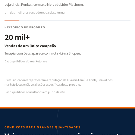
Loja oficial Penkall com selo MercadoLíder Platinum.
Um dos melhores vendedores da plataforma
HISTÓRICO DE PRODUTO
20 mil+
Vendas de um único campeão
Terapia com Deus aparece com nota 4,9 na Shopee.
Dados públicos do marketplace
Estes indicadores representam a reputação da Livraria Família Cristã/Penkal nos
marketplaces e não avaliações específicas deste produto.
Dados públicos consultados em julho de 2026.
CONDIÇÕES PARA GRANDES QUANTIDADES