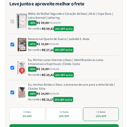
Leve junto e aproveite melhor o frete
Bíblia da Mulher Segundo o Coração de Deus | AS21 | Capa Dura |
Letra Normal | Lettering
R$ 69,90
R$ 110,00
-36%
No combo:
R$ 59,42
15% OFF extra
Devocional Quarto de Guerra | Isabelle S. Alves
R$ 31,90
R$ 59,90
-47%
No combo:
R$ 27,12
15% OFF extra
Eu, Minhas Lutas Internas e Deus | Identificando as Lutas
Emocionais e Espirituais | Estela Costa
R$ 29,90
R$ 49,80
-40%
No combo:
R$ 25,42
15% OFF extra
Eu, minhas feridas e Deus: o processo de cura para a alma ferida |
Charles Silva
R$ 24,90
R$ 59,90
-58%
No combo:
R$ 21,17
15% OFF extra
+1 livro
+2 livros
+3 livros
5% OFF
10% OFF
15% OFF