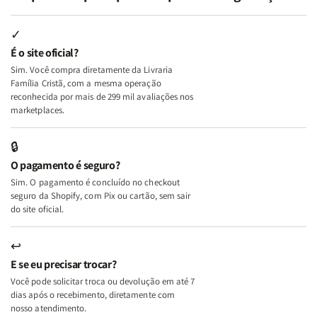
Minhas
Minhas
Mulher
Mulher
Lutas
Lutas
Segundo
Segundo
Internas
Internas
Deus
Deus
✓
e
e
É o site oficial?
Deus
Deus
Sim. Você compra diretamente da Livraria
+
+
Família Cristã, com a mesma operação
A
A
reconhecida por mais de 299 mil avaliações nos
Mulher
Mulher
marketplaces.
que
que
Edifica
Edifica
🔒
o
o
O pagamento é seguro?
Lar
Lar
Sim. O pagamento é concluído no checkout
seguro da Shopify, com Pix ou cartão, sem sair
do site oficial.
↩
E se eu precisar trocar?
Você pode solicitar troca ou devolução em até 7
dias após o recebimento, diretamente com
nosso atendimento.