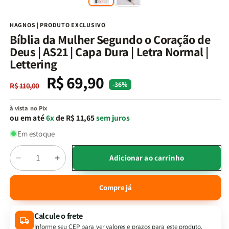
na
n
janela
j
modal
m
HAGNOS | PRODUTO EXCLUSIVO
Bíblia da Mulher Segundo o Coração de
Deus | AS21 | Capa Dura | Letra Normal |
Lettering
R$ 69,90
Preço
Preço
-36%
R$ 110,00
normal
promocional
à vista no Pix
ou em até
6x
de R$ 11,65
sem juros
Em estoque
Quantidade
Adicionar ao carrinho
Diminuir
Aumentar
a
a
quantidade
quantidade
Compre já
de
de
Bíblia
Bíblia
Calcule o frete
da
da
Mulher
Mulher
Informe seu CEP para ver valores e prazos para este produto.