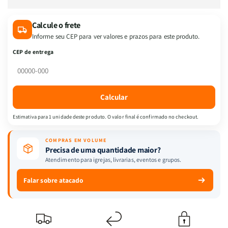
de
de
BÍB
BÍB
Calcule o frete
L.
L.
Informe seu CEP para ver valores e prazos para este produto.
GIGANTE
GIGANTE
PU
PU
CEP de entrega
LUXO
LUXO
SEMIFLEXÍVEL
SEMIFLEXÍVEL
C/
C/
HARPA
HARPA
Calcular
E
E
CORINHOS
CORINHOS
Estimativa para 1 unidade deste produto. O valor final é confirmado no checkout.
-
-
FLORES
FLORES
COMPRAS EM VOLUME
VERMELHO
VERMELHO
Precisa de uma quantidade maior?
Atendimento para igrejas, livrarias, eventos e grupos.
Falar sobre atacado