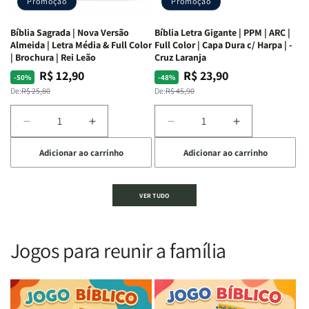
Promoção
Promoção
66
66
livros
livros
Bíblia Sagrada | Nova Versão
Bíblia Letra Gigante | PPM | ARC |
da
da
Almeida | Letra Média & Full Color
Full Color | Capa Dura c/ Harpa | -
Bíblia
Bíblia
| Brochura | Rei Leão
Cruz Laranja
|
|
R$ 12,90
R$ 23,90
Preço
Preço
Preço
Preço
-50%
-48%
Equipe
Equipe
normal
promocional
normal
promocional
De:
R$ 25,80
De:
R$ 45,90
teológica
teológica
Penkal
Penkal
Diminuir
Aumentar
Diminuir
Aumentar
a
a
a
a
Adicionar ao carrinho
Adicionar ao carrinho
quantidade
quantidade
quantidade
quantidade
de
de
de
de
Bíblia
Bíblia
Bíblia
Bíblia
VER TUDO
Sagrada
Sagrada
Letra
Letra
|
|
Gigante
Gigante
Nova
Nova
|
|
Versão
Versão
PPM
PPM
Jogos para reunir a família
Almeida
Almeida
|
|
|
|
ARC
ARC
Letra
Letra
|
|
Média
Média
Full
Full