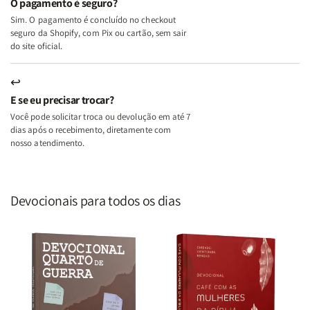
O pagamento é seguro?
Lar
Lar
Sim. O pagamento é concluído no checkout
seguro da Shopify, com Pix ou cartão, sem sair
do site oficial.
↩
E se eu precisar trocar?
Você pode solicitar troca ou devolução em até 7
dias após o recebimento, diretamente com
nosso atendimento.
Devocionais para todos os dias