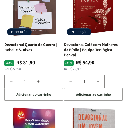
Promoção
Promoção
Devocional Quarto de Guerra |
Devocional Café com Mulheres
Isabelle S. Alves
da Bíblia | Equipe Teológica
Penkal
R$ 31,90
R$ 54,90
Preço
Preço
Preço
Preço
-47%
-31%
normal
promocional
normal
promocional
De:
R$ 59,90
De:
R$ 79,90
Diminuir
Aumentar
Diminuir
Aumentar
a
a
a
a
Adicionar ao carrinho
Adicionar ao carrinho
quantidade
quantidade
quantidade
quantidade
de
de
de
de
Devocional
Devocional
Devocional
Devocional
Quarto
Quarto
Café
Café
de
de
com
com
Guerra
Guerra
Mulheres
Mulheres