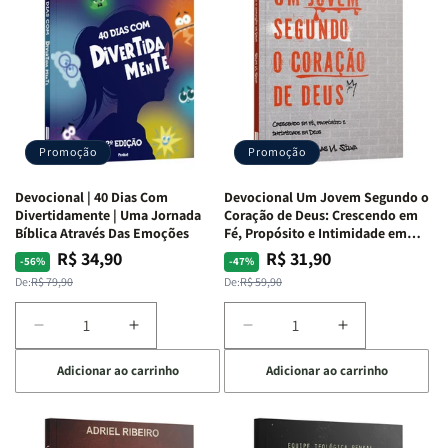
|
|
da
da
Isabelle
Isabelle
Bíblia
Bíblia
S.
S.
|
|
Alves
Alves
Equipe
Equipe
Teológica
Teológica
Penkal
Penkal
Promoção
Promoção
Devocional | 40 Dias Com
Devocional Um Jovem Segundo o
Divertidamente | Uma Jornada
Coração de Deus: Crescendo em
Bíblica Através Das Emoções
Fé, Propósito e Intimidade em
Deus
R$ 34,90
R$ 31,90
Preço
Preço
Preço
Preço
-56%
-47%
normal
promocional
normal
promocional
De:
R$ 79,90
De:
R$ 59,90
Diminuir
Aumentar
Diminuir
Aumentar
a
a
a
a
Adicionar ao carrinho
Adicionar ao carrinho
quantidade
quantidade
quantidade
quantidade
de
de
de
de
Devocional
Devocional
Devocional
Devocional
|
|
Um
Um