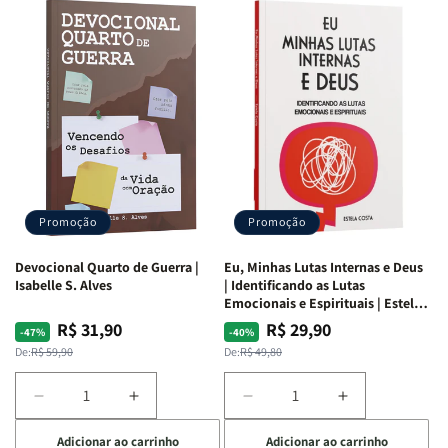
Promoção
Promoção
Devocional Quarto de Guerra |
Eu, Minhas Lutas Internas e Deus
Isabelle S. Alves
| Identificando as Lutas
Emocionais e Espirituais | Estela
Costa
R$ 31,90
R$ 29,90
Preço
Preço
Preço
Preço
-47%
-40%
normal
promocional
normal
promocional
De:
R$ 59,90
De:
R$ 49,80
Diminuir
Aumentar
Diminuir
Aumentar
a
a
a
a
Adicionar ao carrinho
Adicionar ao carrinho
quantidade
quantidade
quantidade
quantidade