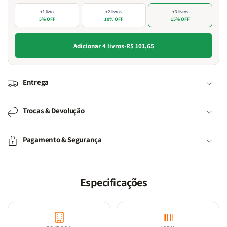
+1 livro
+2 livros
+3 livros
5% OFF
10% OFF
15% OFF
Adicionar 4 livros
·
R$ 101,65
Entrega
Trocas & Devolução
Pagamento & Segurança
Especificações