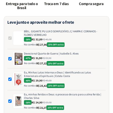
Entrega para todo o
Troca em 7 dias
Compra segura
Brasil
Leve junto e aproveite melhor o frete
BÍB L. GIGANTE PU LUXO SEMIFLEXÍVEL C/ HARPA E CORINHOS -
FLORES VERMELHO
R$ 32,89
R$ 46,98
-30%
No combo:
R$ 27,96
15% OFF extra
Devocional Quarto de Guerra | Isabelle S. Alves
R$ 31,90
R$ 59,90
-47%
No combo:
R$ 27,12
15% OFF extra
Eu, Minhas Lutas Internas e Deus | Identificando as Lutas
Emocionais e Espirituais | Estela Costa
R$ 29,90
R$ 49,80
-40%
No combo:
R$ 25,42
15% OFF extra
Eu, minhas feridas e Deus: o processo de cura para a alma ferida |
Charles Silva
R$ 24,90
R$ 59,90
-58%
No combo:
R$ 21,17
15% OFF extra