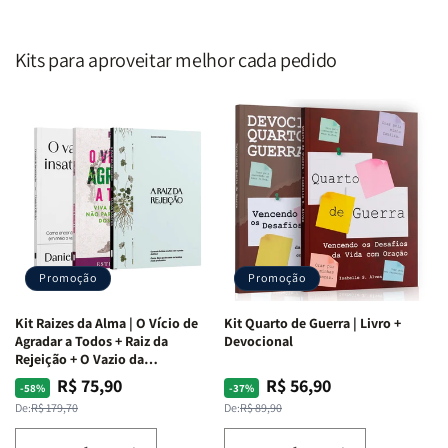
Kits para aproveitar melhor cada pedido
Promoção
Promoção
Kit Raizes da Alma | O Vício de
Kit Quarto de Guerra | Livro +
Agradar a Todos + Raiz da
Devocional
Rejeição + O Vazio da
Insatisfação.
R$ 75,90
R$ 56,90
Preço
Preço
Preço
Preço
-58%
-37%
normal
promocional
normal
promocional
De:
R$ 179,70
De:
R$ 89,90