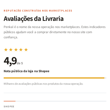
|
|
Arca
Arca
Famílias
Famílias
de
de
REPUTAÇÃO CONSTRUÍDA NOS MARKETPLACES
da
da
Noé
Noé
Avaliações da Livraria
Bíblia
Bíblia
-
-
Penkal é o nome da nossa operação nos marketplaces. Estes indicadores
Penkal
Penkal
públicos ajudam você a comprar diretamente no nosso site com
confiança.
★★★★★
4,9
de 5
Nota pública da loja na Shopee
Milhares de avaliações públicas nos produtos da nossa operação.
SHOPEE