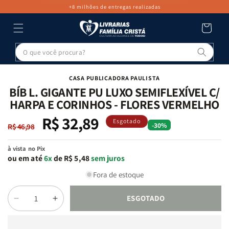
PULAR PARA
+8 milhões de entregas realizadas
O CONTEÚDO
Carrinho
Pesq
PULAR PARA
AS
INFORMAÇÕES
CASA PUBLICADORA PAULISTA
DO PRODUTO
BÍB L. GIGANTE PU LUXO SEMIFLEXÍVEL C/
HARPA E CORINHOS - FLORES VERMELHO
R$ 32,89
Preço
Preço
Esgotado
-30%
R$ 46,98
normal
promocional
à vista no Pix
ou em até
6x
de R$ 5,48
sem juros
Fora de estoque
ESGOTADO
Diminuir
Aumentar
Quantidade
a
a
quantidade
quantidade