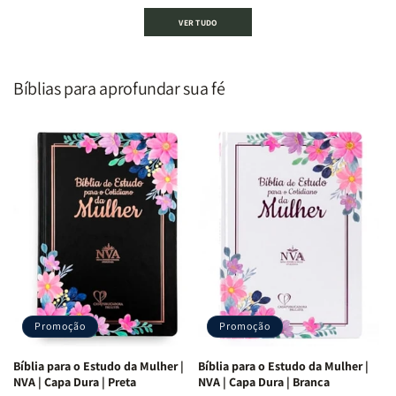
Devocional
Devocional
Devocional
Devocional
VER TUDO
um
um
De
De
Homem
Homem
Todo
Todo
Segundo
Segundo
Homem
Homem
o
o
|
|
Bíblias para aprofundar sua fé
Coração
Coração
Equipe
Equipe
de
de
Teológica
Teológica
Deus
Deus
Penkal
Penkal
|
|
Adriel
Adriel
Ribeiro
Ribeiro
Promoção
Promoção
Bíblia para o Estudo da Mulher |
Bíblia para o Estudo da Mulher |
NVA | Capa Dura | Preta
NVA | Capa Dura | Branca