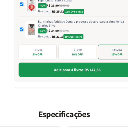
Espirituais | Estela Costa
Durabilidade Superior: Feita para durar, a encadernação ro
R$ 29,90
R$ 49,80
-40%
No combo:
R$ 25,42
15% OFF extra
garante que sua Bíblia será uma companheira fiel ao longo
anos. Resistência e beleza se encontram, tornando esta Bíb
Eu, minhas feridas e Deus: o processo de cura para a alma ferida |
Charles Silva
perfeita para o uso diário, estudos ou para ser um item dec
R$ 24,90
R$ 59,90
-58%
em sua casa.
No combo:
R$ 21,17
15% OFF extra
+1 livro
+2 livros
+3 livros
5% OFF
10% OFF
15% OFF
Benefícios:
Adicionar 4 livros
·
R$ 147,56
Conexão Espiritual Profunda: A Bíblia é uma fonte inesgotá
sabedoria e encorajamento. Cada página convida você a
mergulhar mais fundo na Palavra, permitindo que ela guie 
pensamentos, ações e orações.
Especificações
Estudos Facilitados e Inspiradores: Com referências e nota
enriquecem sua compreensão, esta Bíblia se torna um recu