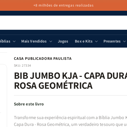
+8 milhões de entregas realizadas
íblias
Mais Vendidos
Jogos
Box e Kits
Presentes
CASA PUBLICADORA PAULISTA
SKU:
27334
BIB JUMBO KJA - CAPA DURA
ROSA GEOMÉTRICA
Sobre este livro
Transforme sua experiência espiritual com a Bíblia Jumbo 
Capa Dura - Rosa Geométrica, um verdadeiro tesouro que 