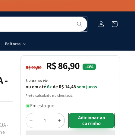
Pesquisar
Fazer
Carrinho
login
Editoras
R$ 86,90
Preço
Preço
-13%
R$ 99,90
normal
promocional
 -
à vista no Pix
ou em até
6x
de R$ 14,48
sem juros
Frete
calculado no checkout.
Em estoque
Quantidade
Adicionar ao
carrinho
Diminuir
Aumentar
KJA -
a
a
une