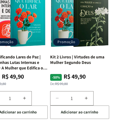
romoção
Promoção
ificando Lares de Paz |
Kit 2 Livros | Virtudes de uma
nhas Lutas Internas e
Mulher Segundo Deus
 A Mulher que Edifica o
R$ 49,90
R$ 49,90
ço
ço
Preço
Preço
-50%
mal
mocional
normal
promocional
9,80
De:
R$ 99,80
iminuir
Aumentar
Diminuir
Aumentar
a
a
a
Adicionar ao carrinho
Adicionar ao carrinho
uantidade
quantidade
quantidade
quantidade
e
de
de
de
t
Kit
Kit
Kit
dificando
Edificando
2
2