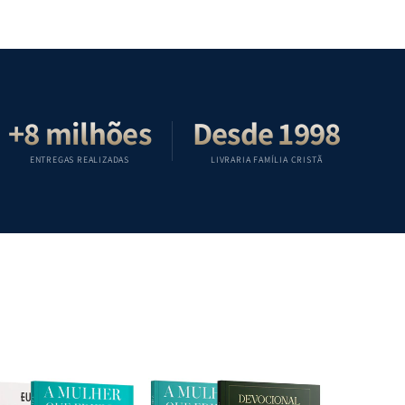
ulher
Mulher
Café
Café
ue
que
com
com
ifica
Edifica
Mulheres
Mulheres
o
da
da
ar
Lar
Bíblia
Bíblia
|
|
|
quipe
Equipe
Equipe
Equipe
+8 milhões
Desde 1998
eológica
Teológica
Teológica
Teológica
enkal
Penkal
Penkal
Penkal
ENTREGAS REALIZADAS
LIVRARIA FAMÍLIA CRISTÃ