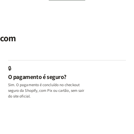
em
em
Emoções
Emoções
L
Ação
Ação
e
e
d
|
|
Identidade
Identidade
P
Potencialize
Potencialize
|
|
|
seu
seu
Terapia
Terapia
E
al
Cérebro
Cérebro
com
com
M
r com
+
+
Deus
Deus
L
A
A
+
+
In
Chave
Chave
Além
Além
e
do
do
dos
dos
D
Autocontrole
Autocontrole
Temperamentos
Temperamento
+
🔒
+
+
+
+
A
O pagamento é seguro?
Além
Além
Eu,
Eu,
M
dos
dos
Minhas
Minhas
q
Sim. O pagamento é concluído no checkout
Temperamentos
Temperamentos
Feridas
Feridas
Ed
seguro da Shopify, com Pix ou cartão, sem sair
e
e
o
do site oficial.
Deus
Deus
L