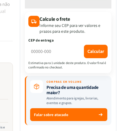
quantidade
quantidade
a não
de
de
ual
BIB
BIB
Calcule o frete
JUMBO
JUMBO
KJA
KJA
Informe seu CEP para ver valores e
-
-
prazos para este produto.
CAPA
CAPA
CEP de entrega
DURA
DURA
-
-
Calcular
ROSA
ROSA
GEOMÉTRICA
GEOMÉTRICA
Estimativa para 1 unidade deste produto. O valor final é
das
confirmado no checkout.
ada
ção e
COMPRAS EM VOLUME
tura.
Precisa de uma quantidade
maior?
 é
Atendimento para igrejas, livrarias,
eventos e grupos.
e e
z uma
Falar sobre atacado
 levar
is e