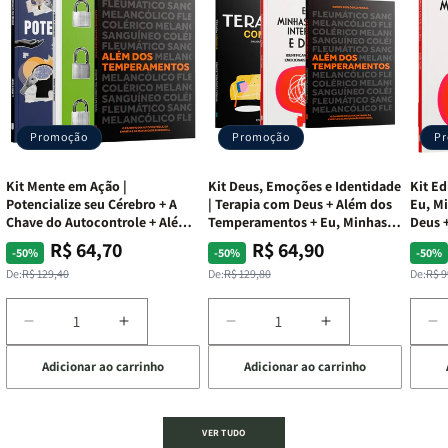
Promoção
Promoção
P
Kit Mente em Ação |
Kit Deus, Emoções e Identidade
Kit Ed
Potencialize seu Cérebro + A
| Terapia com Deus + Além dos
Eu, Mi
Chave do Autocontrole + Além
Temperamentos + Eu, Minhas
Deus +
dos Temperamentos
Feridas e Deus
Lar
R$ 64,70
R$ 64,90
Preço
Preço
Preço
Preço
Pre
Pre
-50%
-50%
-50%
normal
promocional
normal
promocional
nor
pro
De:
R$ 129,40
De:
R$ 129,80
De:
R$ 9
Diminuir
Aumentar
Diminuir
Aumentar
D
a
a
a
a
a
Adicionar ao carrinho
Adicionar ao carrinho
de
quantidade
quantidade
quantidade
quantidade
q
de
de
de
de
d
Kit
Kit
Kit
Kit
Ki
Mente
Mente
Deus,
Deus,
E
VER TUDO