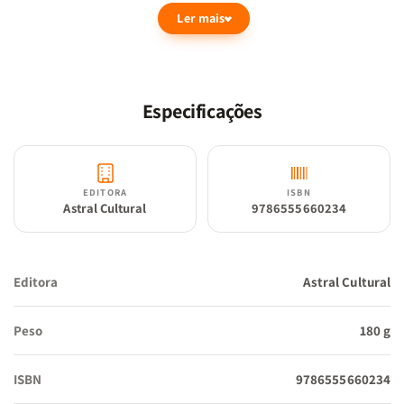
Ler mais
conta com doze histórias incríveis para se divertir e aprender
muito com o Authentic e sua turma. Cada livro traz bons
exemplos e importantes lições para serem praticadas no dia a dia
das crianças.
Especificações
EDITORA
ISBN
Astral Cultural
9786555660234
Editora
Astral Cultural
Peso
180 g
ISBN
9786555660234