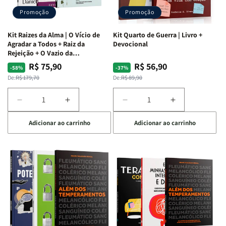
Promoção
Promoção
Kit Raizes da Alma | O Vício de
Kit Quarto de Guerra | Livro +
Agradar a Todos + Raiz da
Devocional
Rejeição + O Vazio da
Insatisfação.
R$ 75,90
R$ 56,90
Preço
Preço
Preço
Preço
-58%
-37%
normal
promocional
normal
promocional
De:
R$ 179,70
De:
R$ 89,90
Diminuir
Aumentar
Diminuir
Aumentar
a
a
a
a
Adicionar ao carrinho
Adicionar ao carrinho
quantidade
quantidade
quantidade
quantidade
de
de
de
de
Kit
Kit
Kit
Kit
Raizes
Raizes
Quarto
Quarto
da
da
de
de
Alma
Alma
Guerra
Guerra
|
|
|
|
O
O
Livro
Livro
Vício
Vício
+
+
de
de
Devocional
Devocional