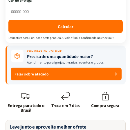
CEP de entrega
Muito
Muito
Louco
Louco
|
|
Vol.3
Vol.3
Calcular
|
|
Marco
Marco
Estimativa para 1 unidade deste produto. O valor final é confirmado no checkout.
Túlio
Túlio
COMPRAS EM VOLUME
Precisa de uma quantidade maior?
Atendimento para igrejas, livrarias, eventos e grupos.
Falar sobre atacado
Entrega para todo o
Troca em 7 dias
Compra segura
Brasil
Leve junto e aproveite melhor o frete