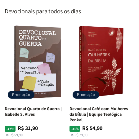
Devocionais para todos os dias
Promoção
Promoção
Devocional Quarto de Guerra |
Devocional Café com Mulheres
Isabelle S. Alves
da Bíblia | Equipe Teológica
Penkal
R$ 31,90
R$ 54,90
Preço
Preço
Preço
Preço
-47%
-31%
normal
promocional
normal
promocional
De:
R$ 59,90
De:
R$ 79,90