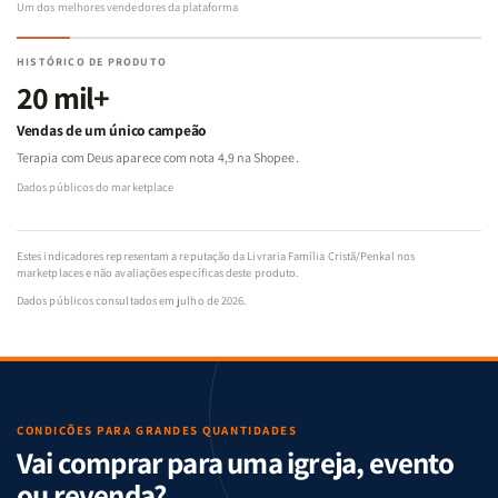
Um dos melhores vendedores da plataforma
HISTÓRICO DE PRODUTO
20 mil+
Vendas de um único campeão
Terapia com Deus aparece com nota 4,9 na Shopee.
Dados públicos do marketplace
Estes indicadores representam a reputação da Livraria Família Cristã/Penkal nos
marketplaces e não avaliações específicas deste produto.
Dados públicos consultados em julho de 2026.
CONDIÇÕES PARA GRANDES QUANTIDADES
Vai comprar para uma igreja, evento
ou revenda?