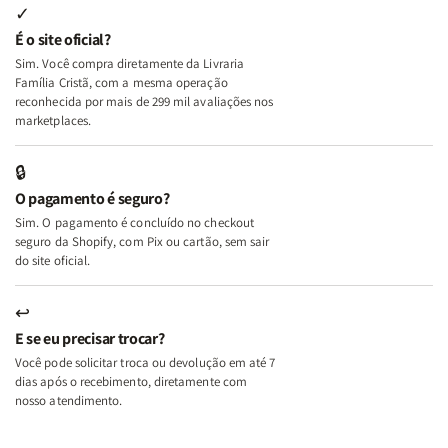
Internas
Internas
Deus
Deus
✓
e
e
É o site oficial?
Deus
Deus
Sim. Você compra diretamente da Livraria
+
+
Família Cristã, com a mesma operação
A
A
reconhecida por mais de 299 mil avaliações nos
Mulher
Mulher
marketplaces.
que
que
Edifica
Edifica
🔒
o
o
O pagamento é seguro?
Lar
Lar
Sim. O pagamento é concluído no checkout
seguro da Shopify, com Pix ou cartão, sem sair
do site oficial.
↩
E se eu precisar trocar?
Você pode solicitar troca ou devolução em até 7
dias após o recebimento, diretamente com
nosso atendimento.