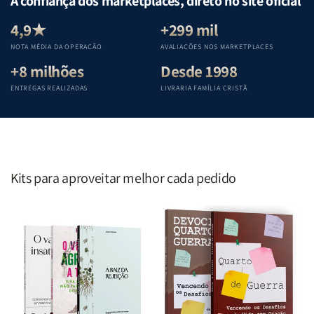
A confiança dos marketplaces, direto no site oficial
Equipe
Equipe
Equipe
Equipe
Teológica
Teológica
Teológica
Teológica
4,9★
+299 mil
Penkal
Penkal
Penkal
Penkal
NOTA MÉDIA DA OPERAÇÃO
AVALIAÇÕES NOS MARKETPLACES
+8 milhões
Desde 1998
ENTREGAS REALIZADAS
LIVRARIA FAMÍLIA CRISTÃ
Kits para aproveitar melhor cada pedido