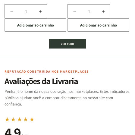
Diminuir
Aumentar
Diminuir
Aumentar
a
a
a
a
Adicionar ao carrinho
Adicionar ao carrinho
quantidade
quantidade
quantidade
quantidade
de
de
de
de
Jogo
Jogo
Jogo
Jogo
VER TUDO
Bíblico
Bíblico
da
da
de
de
memória
memória
Cartas
Cartas
|
|
|
|
Arca
Arca
Famílias
Famílias
de
de
REPUTAÇÃO CONSTRUÍDA NOS MARKETPLACES
da
da
Noé
Noé
Avaliações da Livraria
Bíblia
Bíblia
-
-
Penkal é o nome da nossa operação nos marketplaces. Estes indicadores
Penkal
Penkal
públicos ajudam você a comprar diretamente no nosso site com
confiança.
★★★★★
4,9