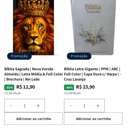
as
as
Bíblia
Bíblia
Mulheres
Mulheres
Livro
Livro
da
da
por
por
Bíblia
Bíblia
Livro
Livro
|
|
-
-
Isabelle
Isabelle
um
um
S.
S.
panorama
panorama
Alves
Alves
completo
completo
dos
dos
Promoção
Promoção
66
66
livros
livros
Bíblia Sagrada | Nova Versão
Bíblia Letra Gigante | PPM | ARC |
da
da
Almeida | Letra Média & Full Color
Full Color | Capa Dura c/ Harpa | -
Bíblia
Bíblia
| Brochura | Rei Leão
Cruz Laranja
|
|
R$ 12,90
R$ 23,90
Preço
Preço
Preço
Preço
-50%
-48%
Equipe
Equipe
normal
promocional
normal
promocional
De:
R$ 25,80
De:
R$ 45,90
teológica
teológica
Penkal
Penkal
Diminuir
Aumentar
Diminuir
Aumentar
a
a
a
a
Adicionar ao carrinho
Adicionar ao carrinho
quantidade
quantidade
quantidade
quantidade
de
de
de
de