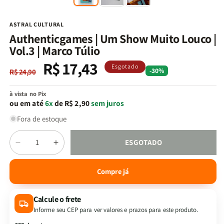
na
n
janela
j
modal
m
ASTRAL CULTURAL
Authenticgames | Um Show Muito Louco |
Vol.3 | Marco Túlio
R$ 17,43
Preço
Preço
Esgotado
-30%
R$ 24,90
normal
promocional
à vista no Pix
ou em até
6x
de R$ 2,90
sem juros
Fora de estoque
Quantidade
ESGOTADO
Diminuir
Aumentar
a
a
quantidade
quantidade
Compre já
de
de
Authenticgames
Authenticgames
Calcule o frete
|
|
Um
Um
Informe seu CEP para ver valores e prazos para este produto.
Show
Show