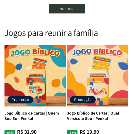
Bíblia
Bíblia
Bíblia
Bíblia
VER TUDO
Sagrada
Sagrada
Letra
Letra
|
|
Gigante
Gigante
Nova
Nova
|
|
Versão
Versão
PPM
PPM
Jogos para reunir a família
Almeida
Almeida
|
|
|
|
ARC
ARC
Letra
Letra
|
|
Média
Média
Full
Full
&amp;
&amp;
Color
Color
Full
Full
|
|
Color
Color
Capa
Capa
|
|
Dura
Dura
Brochura
Brochura
c/
c/
|
|
Harpa
Harpa
Rei
Rei
|
|
Promoção
Promoção
Leão
Leão
-
-
Cruz
Cruz
Jogo Bíblico de Cartas | Quem
Jogo Bíblico de Cartas | Qual
Laranja
Laranja
Sou Eu - Penkal
Versículo Sou - Penkal
R$ 31,90
R$ 19,90
Preço
Preço
Preço
Preço
-54%
-67%