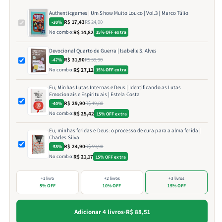
Authenticgames | Um Show Muito Louco | Vol.3 | Marco Túlio
R$ 17,43
R$ 24,90
-30%
No combo:
R$ 14,82
15% OFF extra
Devocional Quarto de Guerra | Isabelle S. Alves
R$ 31,90
R$ 59,90
-47%
No combo:
R$ 27,12
15% OFF extra
Eu, Minhas Lutas Internas e Deus | Identificando as Lutas
Emocionais e Espirituais | Estela Costa
R$ 29,90
R$ 49,80
-40%
No combo:
R$ 25,42
15% OFF extra
Eu, minhas feridas e Deus: o processo de cura para a alma ferida |
Charles Silva
R$ 24,90
R$ 59,90
-58%
No combo:
R$ 21,17
15% OFF extra
+1 livro
+2 livros
+3 livros
5% OFF
10% OFF
15% OFF
Adicionar 4 livros
·
R$ 88,51