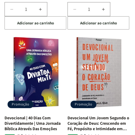
Diminuir
Aumentar
Diminuir
Aumentar
a
a
a
a
Adicionar ao carrinho
Adicionar ao carrinho
quantidade
quantidade
quantidade
quantidade
de
de
de
de
Devocional
Devocional
Devocional
Devocional
Quarto
Quarto
Café
Café
de
de
com
com
Guerra
Guerra
Mulheres
Mulheres
|
|
da
da
Isabelle
Isabelle
Bíblia
Bíblia
S.
S.
|
|
Alves
Alves
Equipe
Equipe
Teológica
Teológica
Penkal
Penkal
Promoção
Promoção
Devocional | 40 Dias Com
Devocional Um Jovem Segundo o
Divertidamente | Uma Jornada
Coração de Deus: Crescendo em
Bíblica Através Das Emoções
Fé, Propósito e Intimidade em
Deus