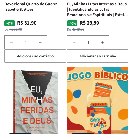
Devocional Quarto de Guerra |
Eu, Minhas Lutas Internas e Deus
Isabelle S. Alves
| Identificando as Lutas
Emocionais e Espirituais | Estela
Costa
R$ 31,90
R$ 29,90
Preço
Preço
Preço
Preço
-47%
-40%
normal
promocional
normal
promocional
De:
R$ 59,90
De:
R$ 49,80
Diminuir
Aumentar
Diminuir
Aumentar
a
a
a
a
Adicionar ao carrinho
Adicionar ao carrinho
quantidade
quantidade
quantidade
quantidade
de
de
de
de
Devocional
Devocional
Eu,
Eu,
Quarto
Quarto
Minhas
Minhas
de
de
Lutas
Lutas
Guerra
Guerra
Internas
Internas
|
|
e
e
Isabelle
Isabelle
Deus
Deus
S.
S.
|
|
Alves
Alves
Identificando
Identificando
as
as
Lutas
Lutas
Emocionais
Emocionais