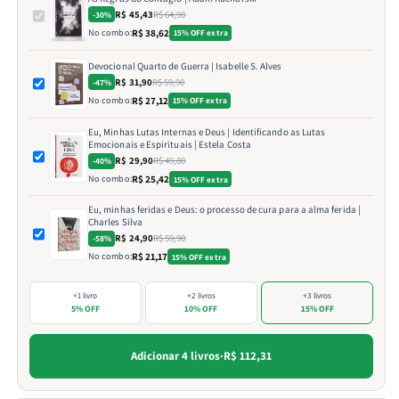
R$ 45,43
R$ 64,90
-30%
No combo:
R$ 38,62
15% OFF extra
Devocional Quarto de Guerra | Isabelle S. Alves
R$ 31,90
R$ 59,90
-47%
No combo:
R$ 27,12
15% OFF extra
Eu, Minhas Lutas Internas e Deus | Identificando as Lutas
Emocionais e Espirituais | Estela Costa
R$ 29,90
R$ 49,80
-40%
No combo:
R$ 25,42
15% OFF extra
Eu, minhas feridas e Deus: o processo de cura para a alma ferida |
Charles Silva
R$ 24,90
R$ 59,90
-58%
No combo:
R$ 21,17
15% OFF extra
+1 livro
+2 livros
+3 livros
5% OFF
10% OFF
15% OFF
Adicionar 4 livros
·
R$ 112,31