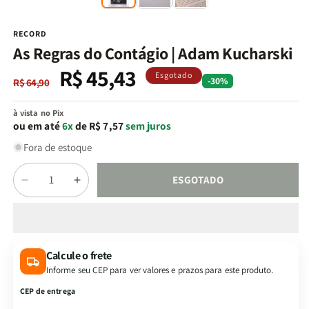
na
n
janela
j
modal
m
RECORD
As Regras do Contágio | Adam Kucharski
R$ 45,43
Preço
Preço
Esgotado
-30%
R$ 64,90
normal
promocional
à vista no Pix
ou em até
6x
de R$ 7,57
sem juros
Fora de estoque
Quantidade
ESGOTADO
Diminuir
Aumentar
a
a
quantidade
quantidade
de
de
As
As
Calcule o frete
Regras
Regras
Informe seu CEP para ver valores e prazos para este produto.
do
do
Contágio
Contágio
CEP de entrega
|
|