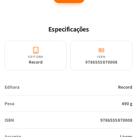
Em 2020, a pandemia de coronavírus trouxe ao mundo uma das
experiências mais desafiadoras dos últimos anos, razão pela qual
este
As regras do contágio
se torna ainda mais importante.
Especificações
Neste livro,
Adam Kucharski
investiga as múltiplas
manifestações de contágio: por exemplo, o que há em comum na
dinâmica das epidemias que aterrorizaram o mundo nos últimos
EDITORA
ISBN
tempos, incluindo a de Covid-19; como as inovações se
Record
9786555870008
disseminam através das redes sociais; as semelhanças entre os
vírus de computador e as histórias populares; e por que as
profecias mais úteis não são necessariamente aquelas que se
Editora
Record
provam verdadeiras. Dos agentes “superdisseminadores” que
podem gerar uma pandemia ou derrubar um sistema financeiro às
Peso
490 g
dinâmicas sociais que fazem a solidão virar norma,
As regras do
contágio
oferecem reflexões importantes sobre o comportamento
ISBN
9786555870008
humano e mostram como podemos nos sair melhor ao prever o
que está por vir."
Assunto
Livros