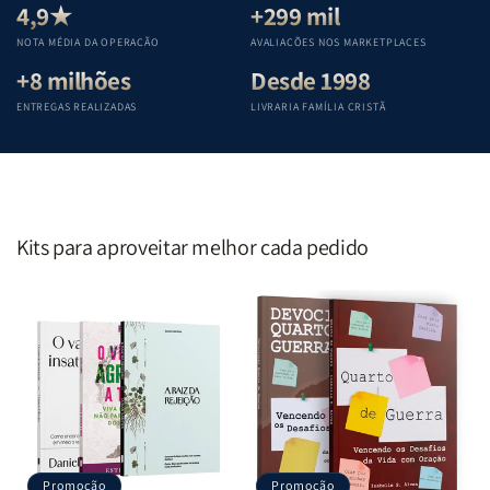
Teológica
Teológica
Teológica
Teológica
4,9★
+299 mil
Penkal
Penkal
Penkal
Penkal
NOTA MÉDIA DA OPERAÇÃO
AVALIAÇÕES NOS MARKETPLACES
+8 milhões
Desde 1998
ENTREGAS REALIZADAS
LIVRARIA FAMÍLIA CRISTÃ
Kits para aproveitar melhor cada pedido
Promoção
Promoção