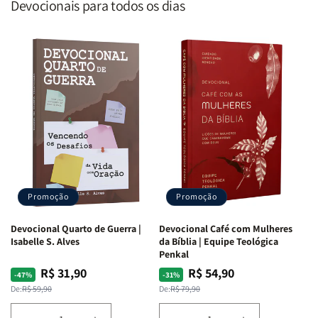
Devocionais para todos os dias
Promoção
Promoção
Devocional Quarto de Guerra |
Devocional Café com Mulheres
Isabelle S. Alves
da Bíblia | Equipe Teológica
Penkal
R$ 31,90
R$ 54,90
Preço
Preço
Preço
Preço
-47%
-31%
normal
promocional
normal
promocional
De:
R$ 59,90
De:
R$ 79,90