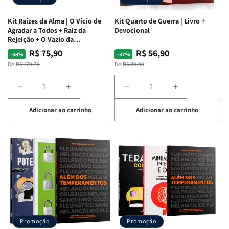
Kit Raizes da Alma | O Vício de
Kit Quarto de Guerra | Livro +
Agradar a Todos + Raiz da
Devocional
Rejeição + O Vazio da
Insatisfação.
R$ 75,90
R$ 56,90
Preço
Preço
Preço
Preço
-58%
-37%
normal
promocional
normal
promocional
De:
R$ 179,70
De:
R$ 89,90
Diminuir
Aumentar
Diminuir
Aumentar
a
a
a
a
Adicionar ao carrinho
Adicionar ao carrinho
quantidade
quantidade
quantidade
quantidade
de
de
de
de
Kit
Kit
Kit
Kit
Raizes
Raizes
Quarto
Quarto
da
da
de
de
Alma
Alma
Guerra
Guerra
|
|
|
|
O
O
Livro
Livro
Vício
Vício
+
+
de
de
Devocional
Devocional
Agradar
Agradar
Promoção
Promoção