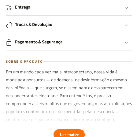
Entrega
Trocas & Devolução
Pagamento & Segurança
SOBRE O PRODUTO
Em um mundo cada vez mais interconectado, nossa vida é
modelada por surtos — de doenças, de desinformação e mesmo
de violência — que surgem, se disseminam e desaparecem em
desconcertante velocidade. Para entendê-los, é preciso
compreender as leis ocultas que os governam, mas as explicações
populares continuam a ser desmentidas pelas descobertas
científicas, e pesquisas revelam os mistérios do contágio,
mostrando-nos como evitar explicações simplistas e soluções
Ler mais
ineficazes.