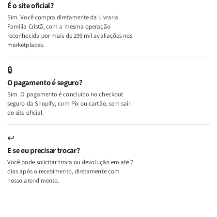
e
e
É o site oficial?
Deus
Deus
Sim. Você compra diretamente da Livraria
+
+
Família Cristã, com a mesma operação
A
A
reconhecida por mais de 299 mil avaliações nos
Mulher
Mulher
marketplaces.
que
que
Edifica
Edifica
🔒
o
o
O pagamento é seguro?
Lar
Lar
Sim. O pagamento é concluído no checkout
seguro da Shopify, com Pix ou cartão, sem sair
do site oficial.
↩
E se eu precisar trocar?
Você pode solicitar troca ou devolução em até 7
dias após o recebimento, diretamente com
nosso atendimento.