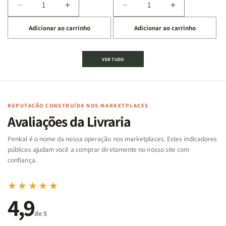
Diminuir
Aumentar
Diminuir
Aumentar
a
a
a
a
Adicionar ao carrinho
Adicionar ao carrinho
quantidade
quantidade
quantidade
quantidade
de
de
de
de
Jogo
Jogo
Jogo
Jogo
VER TUDO
Bíblico
Bíblico
da
da
de
de
memória
memória
Cartas
Cartas
|
|
|
|
Arca
Arca
Famílias
Famílias
de
de
REPUTAÇÃO CONSTRUÍDA NOS MARKETPLACES
da
da
Noé
Noé
Avaliações da Livraria
Bíblia
Bíblia
-
-
Penkal é o nome da nossa operação nos marketplaces. Estes indicadores
Penkal
Penkal
públicos ajudam você a comprar diretamente no nosso site com
confiança.
★★★★★
4,9
de 5