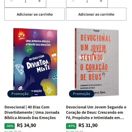
Diminuir
Aumentar
Diminuir
Aumentar
a
a
a
a
Adicionar ao carrinho
Adicionar ao carrinho
quantidade
quantidade
quantidade
quantidade
de
de
de
de
Devocional
Devocional
Devocional
Devocional
Quarto
Quarto
Café
Café
de
de
com
com
Guerra
Guerra
Mulheres
Mulheres
|
|
da
da
Isabelle
Isabelle
Bíblia
Bíblia
S.
S.
|
|
Alves
Alves
Equipe
Equipe
Teológica
Teológica
Penkal
Penkal
Promoção
Promoção
Devocional | 40 Dias Com
Devocional Um Jovem Segundo o
Divertidamente | Uma Jornada
Coração de Deus: Crescendo em
Bíblica Através Das Emoções
Fé, Propósito e Intimidade em
Deus
R$ 34,90
R$ 31,90
Preço
Preço
Preço
Preço
-56%
-47%
De:
R$ 79,90
De:
R$ 59,90