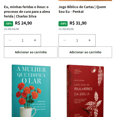
Espirituais
Espirituais
Eu, minhas feridas e Deus: o
Jogo Bíblico de Cartas | Quem
|
|
processo de cura para a alma
Sou Eu - Penkal
Estela
Estela
ferida | Charles Silva
Costa
Costa
R$ 24,90
R$ 31,90
Preço
Preço
Preço
Preço
-58%
-54%
normal
promocional
normal
promocional
De:
R$ 59,90
De:
R$ 69,90
Diminuir
Aumentar
Diminuir
Aumentar
a
a
a
a
Adicionar ao carrinho
Adicionar ao carrinho
quantidade
quantidade
quantidade
quantidade
de
de
de
de
Eu,
Eu,
Jogo
Jogo
minhas
minhas
Bíblico
Bíblico
feridas
feridas
de
de
e
e
Cartas
Cartas
Deus:
Deus:
|
|
o
o
Quem
Quem
processo
processo
Sou
Sou
de
de
Eu
Eu
cura
cura
-
-
para
para
Penkal
Penkal