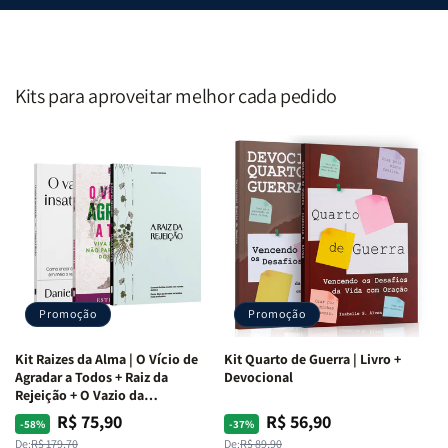
Kits para aproveitar melhor cada pedido
Promoção
Promoção
Kit Raizes da Alma | O Vício de
Kit Quarto de Guerra | Livro +
Agradar a Todos + Raiz da
Devocional
Rejeição + O Vazio da
Insatisfação.
R$ 75,90
R$ 56,90
Preço
Preço
Preço
Preço
-58%
-37%
De:
R$ 179,70
De:
R$ 89,90