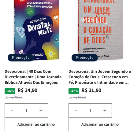
de
de
com
com
Guerra
Guerra
Mulheres
Mulheres
|
|
da
da
Isabelle
Isabelle
Bíblia
Bíblia
S.
S.
|
|
Alves
Alves
Equipe
Equipe
Teológica
Teológica
Penkal
Penkal
Promoção
Promoção
Devocional | 40 Dias Com
Devocional Um Jovem Segundo o
Divertidamente | Uma Jornada
Coração de Deus: Crescendo em
Bíblica Através Das Emoções
Fé, Propósito e Intimidade em
Deus
R$ 34,90
R$ 31,90
Preço
Preço
Preço
Preço
-56%
-47%
normal
promocional
normal
promocional
De:
R$ 79,90
De:
R$ 59,90
Diminuir
Aumentar
Diminuir
Aumentar
a
a
a
a
Adicionar ao carrinho
Adicionar ao carrinho
quantidade
quantidade
quantidade
quantidade
de
de
de
de