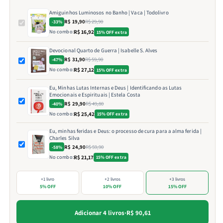
Amiguinhos Luminosos no Banho | Vaca | Todolivro
R$ 19,90
R$ 29,90
-33%
No combo:
R$ 16,92
15% OFF extra
Devocional Quarto de Guerra | Isabelle S. Alves
R$ 31,90
R$ 59,90
-47%
No combo:
R$ 27,12
15% OFF extra
Eu, Minhas Lutas Internas e Deus | Identificando as Lutas
Emocionais e Espirituais | Estela Costa
R$ 29,90
R$ 49,80
-40%
No combo:
R$ 25,42
15% OFF extra
Eu, minhas feridas e Deus: o processo de cura para a alma ferida |
Charles Silva
R$ 24,90
R$ 59,90
-58%
No combo:
R$ 21,17
15% OFF extra
+1 livro
+2 livros
+3 livros
5% OFF
10% OFF
15% OFF
Adicionar 4 livros
·
R$ 90,61