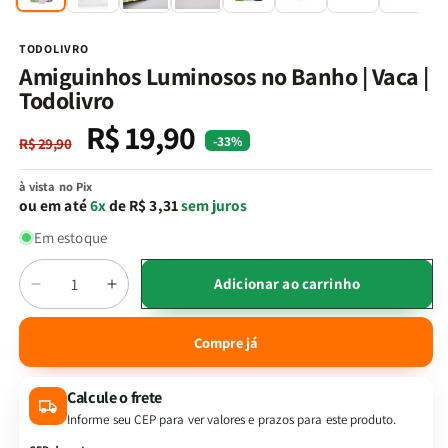
na
n
janela
j
modal
m
TODOLIVRO
Amiguinhos Luminosos no Banho | Vaca |
Todolivro
R$ 19,90
Preço
Preço
-33%
R$ 29,90
normal
promocional
à vista no Pix
ou em até
6x
de R$ 3,31
sem juros
Em estoque
Quantidade
Adicionar ao carrinho
Diminuir
Aumentar
a
a
quantidade
quantidade
Compre já
de
de
Amiguinhos
Amiguinhos
Calcule o frete
Luminosos
Luminosos
no
no
Informe seu CEP para ver valores e prazos para este produto.
Banho
Banho