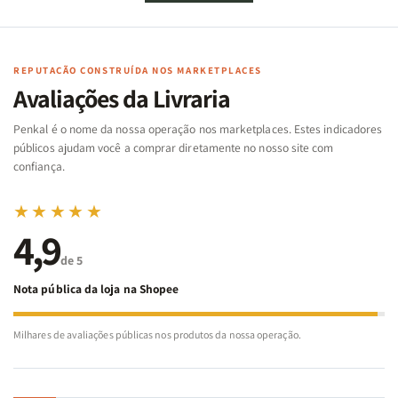
de
de
memória
memória
Cartas
Cartas
|
|
|
|
Arca
Arca
Famílias
Famílias
de
de
REPUTAÇÃO CONSTRUÍDA NOS MARKETPLACES
da
da
Noé
Noé
Avaliações da Livraria
Bíblia
Bíblia
-
-
Penkal é o nome da nossa operação nos marketplaces. Estes indicadores
Penkal
Penkal
públicos ajudam você a comprar diretamente no nosso site com
confiança.
★★★★★
4,9
de 5
Nota pública da loja na Shopee
Milhares de avaliações públicas nos produtos da nossa operação.