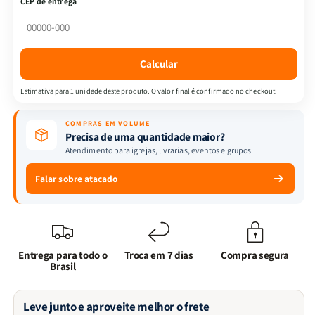
CEP de entrega
|
|
Vaca
Vaca
|
|
Todolivro
Todolivro
Calcular
Estimativa para 1 unidade deste produto. O valor final é confirmado no checkout.
COMPRAS EM VOLUME
Precisa de uma quantidade maior?
Atendimento para igrejas, livrarias, eventos e grupos.
Falar sobre atacado
Entrega para todo o
Troca em 7 dias
Compra segura
Brasil
Leve junto e aproveite melhor o frete