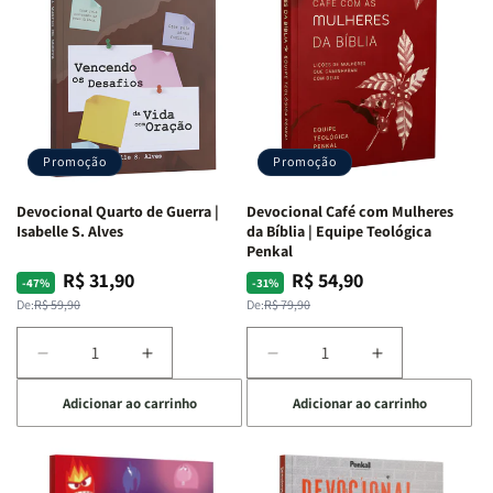
Promoção
Promoção
Devocional Quarto de Guerra |
Devocional Café com Mulheres
Isabelle S. Alves
da Bíblia | Equipe Teológica
Penkal
R$ 31,90
R$ 54,90
Preço
Preço
Preço
Preço
-47%
-31%
normal
promocional
normal
promocional
De:
R$ 59,90
De:
R$ 79,90
Diminuir
Aumentar
Diminuir
Aumentar
a
a
a
a
Adicionar ao carrinho
Adicionar ao carrinho
quantidade
quantidade
quantidade
quantidade
de
de
de
de
Devocional
Devocional
Devocional
Devocional
Quarto
Quarto
Café
Café