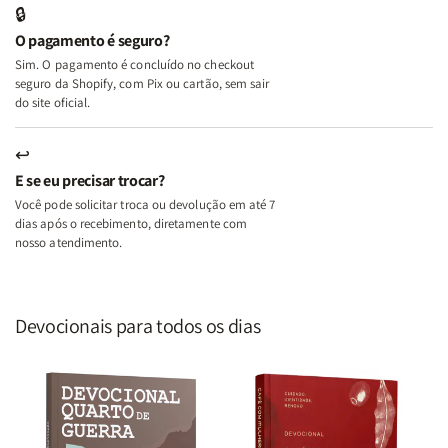
🔒
o
o
O pagamento é seguro?
Lar
Lar
Sim. O pagamento é concluído no checkout
seguro da Shopify, com Pix ou cartão, sem sair
do site oficial.
↩
E se eu precisar trocar?
Você pode solicitar troca ou devolução em até 7
dias após o recebimento, diretamente com
nosso atendimento.
Devocionais para todos os dias