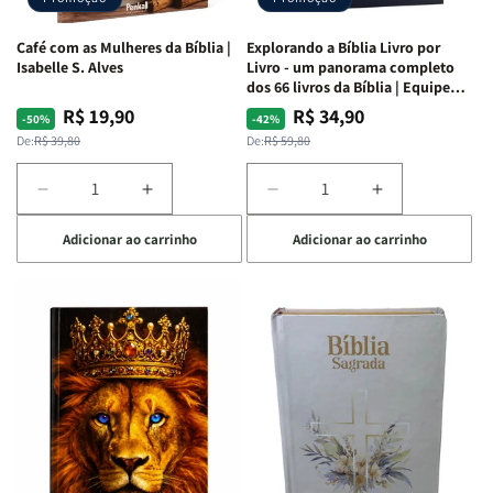
|
|
|
|
Preta
Preta
Branca
Branca
Café com as Mulheres da Bíblia |
Explorando a Bíblia Livro por
Isabelle S. Alves
Livro - um panorama completo
dos 66 livros da Bíblia | Equipe
teológica Penkal
R$ 19,90
R$ 34,90
Preço
Preço
Preço
Preço
-50%
-42%
normal
promocional
normal
promocional
De:
R$ 39,80
De:
R$ 59,80
Diminuir
Aumentar
Diminuir
Aumentar
a
a
a
a
Adicionar ao carrinho
Adicionar ao carrinho
quantidade
quantidade
quantidade
quantidade
de
de
de
de
Café
Café
Explorando
Explorando
com
com
a
a
as
as
Bíblia
Bíblia
Mulheres
Mulheres
Livro
Livro
da
da
por
por
Bíblia
Bíblia
Livro
Livro
|
|
-
-
Isabelle
Isabelle
um
um
S.
S.
panorama
panorama