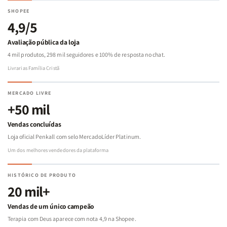
SHOPEE
4,9/5
Avaliação pública da loja
4 mil produtos, 298 mil seguidores e 100% de resposta no chat.
Livrarias Família Cristã
MERCADO LIVRE
+50 mil
Vendas concluídas
Loja oficial Penkall com selo MercadoLíder Platinum.
Um dos melhores vendedores da plataforma
HISTÓRICO DE PRODUTO
20 mil+
Vendas de um único campeão
Terapia com Deus aparece com nota 4,9 na Shopee.