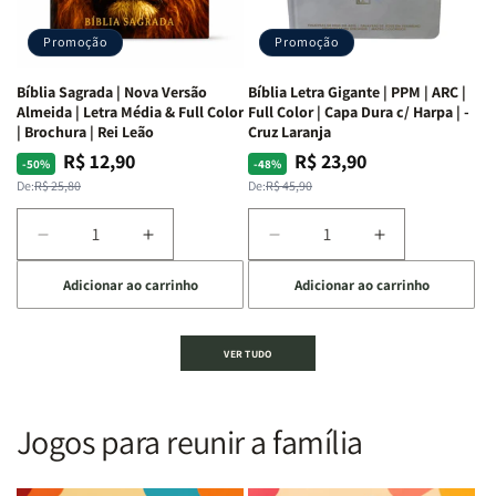
Alves
Alves
completo
completo
dos
dos
Promoção
Promoção
66
66
livros
livros
Bíblia Sagrada | Nova Versão
Bíblia Letra Gigante | PPM | ARC |
da
da
Almeida | Letra Média & Full Color
Full Color | Capa Dura c/ Harpa | -
Bíblia
Bíblia
| Brochura | Rei Leão
Cruz Laranja
|
|
R$ 12,90
R$ 23,90
Preço
Preço
Preço
Preço
-50%
-48%
Equipe
Equipe
normal
promocional
normal
promocional
De:
R$ 25,80
De:
R$ 45,90
teológica
teológica
Penkal
Penkal
Diminuir
Aumentar
Diminuir
Aumentar
a
a
a
a
Adicionar ao carrinho
Adicionar ao carrinho
quantidade
quantidade
quantidade
quantidade
de
de
de
de
Bíblia
Bíblia
Bíblia
Bíblia
VER TUDO
Sagrada
Sagrada
Letra
Letra
|
|
Gigante
Gigante
Nova
Nova
|
|
Versão
Versão
PPM
PPM
Jogos para reunir a família
Almeida
Almeida
|
|
|
|
ARC
ARC