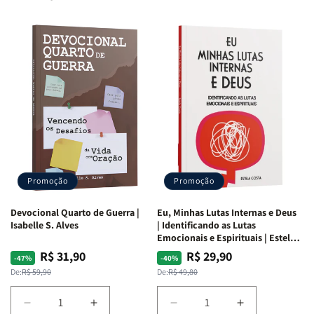
Promoção
Promoção
Devocional Quarto de Guerra |
Eu, Minhas Lutas Internas e Deus
Isabelle S. Alves
| Identificando as Lutas
Emocionais e Espirituais | Estela
Costa
R$ 31,90
R$ 29,90
Preço
Preço
Preço
Preço
-47%
-40%
normal
promocional
normal
promocional
De:
R$ 59,90
De:
R$ 49,80
Diminuir
Aumentar
Diminuir
Aumentar