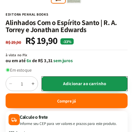
na
n
janela
j
modal
m
EDITORA PENKAL BOOKS
Alinhados Com o Espírito Santo | R. A.
Torrey e Jonathan Edwards
R$ 19,90
Preço
Preço
-33%
R$ 29,90
normal
promocional
à vista no Pix
ou em até
6x
de R$ 3,31
sem juros
Em estoque
Quantidade
Adicionar ao carrinho
Diminuir
Aumentar
a
a
quantidade
quantidade
Compre já
de
de
Alinhados
Alinhados
Calcule o frete
Com
Com
o
o
Informe seu CEP para ver valores e prazos para este produto.
Espírito
Espírito