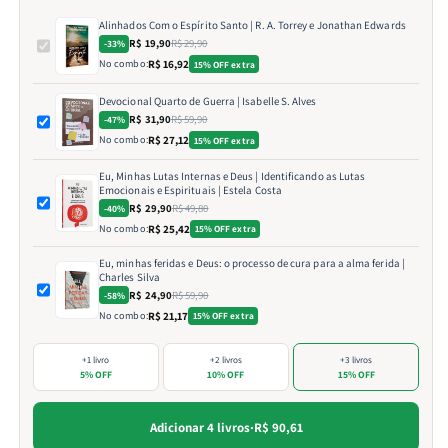
Alinhados Com o Espírito Santo | R. A. Torrey e Jonathan Edwards
R$ 19,90
R$ 29,90
-33%
No combo:
R$ 16,92
15% OFF extra
Devocional Quarto de Guerra | Isabelle S. Alves
R$ 31,90
R$ 59,90
-47%
No combo:
R$ 27,12
15% OFF extra
Eu, Minhas Lutas Internas e Deus | Identificando as Lutas
Emocionais e Espirituais | Estela Costa
R$ 29,90
R$ 49,80
-40%
No combo:
R$ 25,42
15% OFF extra
Eu, minhas feridas e Deus: o processo de cura para a alma ferida |
Charles Silva
R$ 24,90
R$ 59,90
-58%
No combo:
R$ 21,17
15% OFF extra
+1 livro
+2 livros
+3 livros
5% OFF
10% OFF
15% OFF
Adicionar 4 livros
·
R$ 90,61