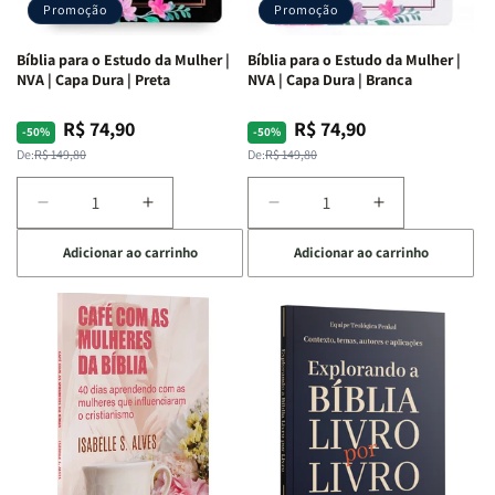
Promoção
Promoção
Bíblia para o Estudo da Mulher |
Bíblia para o Estudo da Mulher |
NVA | Capa Dura | Preta
NVA | Capa Dura | Branca
R$ 74,90
R$ 74,90
Preço
Preço
Preço
Preço
-50%
-50%
normal
promocional
normal
promocional
De:
R$ 149,80
De:
R$ 149,80
Diminuir
Aumentar
Diminuir
Aumentar
a
a
a
a
Adicionar ao carrinho
Adicionar ao carrinho
quantidade
quantidade
quantidade
quantidade
de
de
de
de
Bíblia
Bíblia
Bíblia
Bíblia
para
para
para
para
o
o
o
o
Estudo
Estudo
Estudo
Estudo
da
da
da
da
Mulher
Mulher
Mulher
Mulher
|
|
|
|
NVA
NVA
NVA
NVA
|
|
|
|