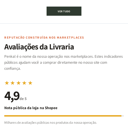
de
de
de
de
Jogo
Jogo
Jogo
Jogo
VER TUDO
Bíblico
Bíblico
da
da
de
de
memória
memória
Cartas
Cartas
|
|
|
|
Arca
Arca
Famílias
Famílias
de
de
REPUTAÇÃO CONSTRUÍDA NOS MARKETPLACES
da
da
Noé
Noé
Avaliações da Livraria
Bíblia
Bíblia
-
-
Penkal é o nome da nossa operação nos marketplaces. Estes indicadores
Penkal
Penkal
públicos ajudam você a comprar diretamente no nosso site com
confiança.
★★★★★
4,9
de 5
Nota pública da loja na Shopee
Milhares de avaliações públicas nos produtos da nossa operação.