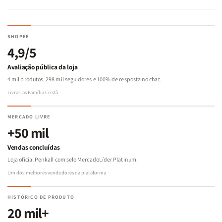
SHOPEE
4,9/5
Avaliação pública da loja
4 mil produtos, 298 mil seguidores e 100% de resposta no chat.
Livrarias Família Cristã
MERCADO LIVRE
+50 mil
Vendas concluídas
Loja oficial Penkall com selo MercadoLíder Platinum.
Um dos melhores vendedores da plataforma
HISTÓRICO DE PRODUTO
20 mil+