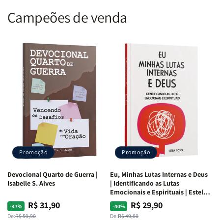
Campeões de venda
Promoção
Promoção
Devocional Quarto de Guerra |
Eu, Minhas Lutas Internas e Deus
Isabelle S. Alves
| Identificando as Lutas
Emocionais e Espirituais | Estela
Costa
R$ 31,90
R$ 29,90
Preço
Preço
Preço
Preço
-47%
-40%
normal
promocional
normal
promocional
De:
R$ 59,90
De:
R$ 49,80