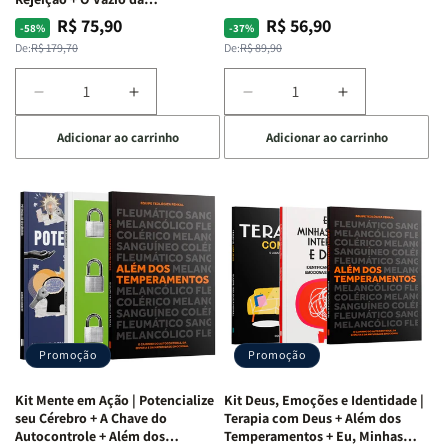
Insatisfação.
R$ 75,90
R$ 56,90
Preço
Preço
Preço
Preço
-58%
-37%
normal
promocional
normal
promocional
De:
R$ 179,70
De:
R$ 89,90
Diminuir
Aumentar
Diminuir
Aumentar
a
a
a
a
Adicionar ao carrinho
Adicionar ao carrinho
quantidade
quantidade
quantidade
quantidade
de
de
de
de
Kit
Kit
Kit
Kit
Raizes
Raizes
Quarto
Quarto
da
da
de
de
Alma
Alma
Guerra
Guerra
|
|
|
|
O
O
Livro
Livro
Vício
Vício
+
+
de
de
Devocional
Devocional
Agradar
Agradar
Promoção
Promoção
a
a
Todos
Todos
Kit Mente em Ação | Potencialize
Kit Deus, Emoções e Identidade |
+
+
seu Cérebro + A Chave do
Terapia com Deus + Além dos
Raiz
Raiz
Autocontrole + Além dos
Temperamentos + Eu, Minhas