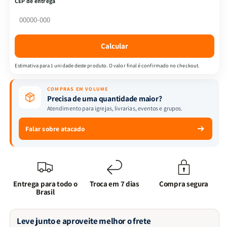
CEP de entrega
Santo
Santo
|
|
R.
R.
A.
A.
Calcular
Torrey
Torrey
e
e
Estimativa para 1 unidade deste produto. O valor final é confirmado no checkout.
Jonathan
Jonathan
Edwards
Edwards
COMPRAS EM VOLUME
Precisa de uma quantidade maior?
Atendimento para igrejas, livrarias, eventos e grupos.
Falar sobre atacado
Entrega para todo o
Troca em 7 dias
Compra segura
Brasil
Leve junto e aproveite melhor o frete