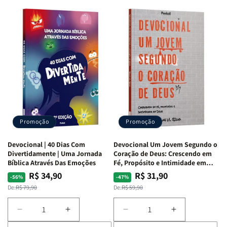
Devocional
Devocional
Devocional
Devocional
Quarto
Quarto
Café
Café
de
de
com
com
Guerra
Guerra
Mulheres
Mulheres
|
|
da
da
Isabelle
Isabelle
Bíblia
Bíblia
S.
S.
|
|
Alves
Alves
Equipe
Equipe
Teológica
Teológica
Penkal
Penkal
Promoção
Promoção
Devocional | 40 Dias Com
Devocional Um Jovem Segundo o
Divertidamente | Uma Jornada
Coração de Deus: Crescendo em
Bíblica Através Das Emoções
Fé, Propósito e Intimidade em
Deus
R$ 34,90
R$ 31,90
Preço
Preço
Preço
Preço
-56%
-47%
normal
promocional
normal
promocional
De:
R$ 79,90
De:
R$ 59,90
Diminuir
Aumentar
Diminuir
Aumentar
a
a
a
a