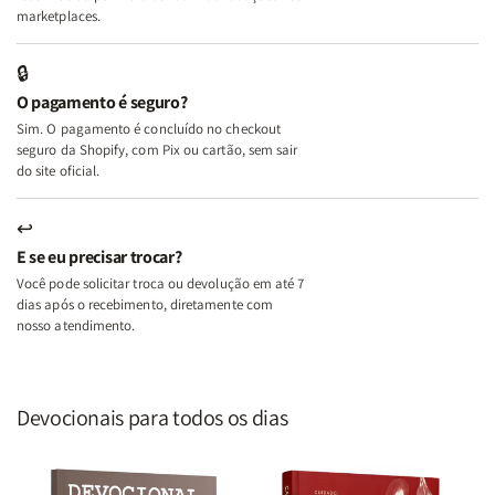
Mulher
Mulher
marketplaces.
que
que
Edifica
Edifica
🔒
o
o
O pagamento é seguro?
Lar
Lar
Sim. O pagamento é concluído no checkout
seguro da Shopify, com Pix ou cartão, sem sair
do site oficial.
↩
E se eu precisar trocar?
Você pode solicitar troca ou devolução em até 7
dias após o recebimento, diretamente com
nosso atendimento.
Devocionais para todos os dias