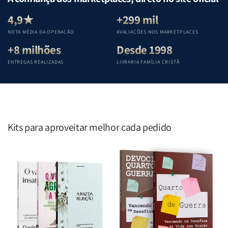
Equipe
Equipe
Equipe
Equipe
Teológica
Teológica
Teológica
Teológica
4,9★
+299 mil
Penkal
Penkal
Penkal
Penkal
NOTA MÉDIA DA OPERAÇÃO
AVALIAÇÕES NOS MARKETPLACES
+8 milhões
Desde 1998
ENTREGAS REALIZADAS
LIVRARIA FAMÍLIA CRISTÃ
Kits para aproveitar melhor cada pedido