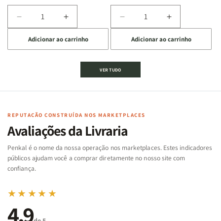
Diminuir
Aumentar
Diminuir
Aumentar
a
a
a
a
Adicionar ao carrinho
Adicionar ao carrinho
quantidade
quantidade
quantidade
quantidade
de
de
de
de
Jogo
Jogo
Jogo
Jogo
VER TUDO
Bíblico
Bíblico
da
da
de
de
memória
memória
Cartas
Cartas
|
|
|
|
Arca
Arca
Famílias
Famílias
de
de
REPUTAÇÃO CONSTRUÍDA NOS MARKETPLACES
da
da
Noé
Noé
Avaliações da Livraria
Bíblia
Bíblia
-
-
Penkal é o nome da nossa operação nos marketplaces. Estes indicadores
Penkal
Penkal
públicos ajudam você a comprar diretamente no nosso site com
confiança.
★★★★★
4,9
de 5