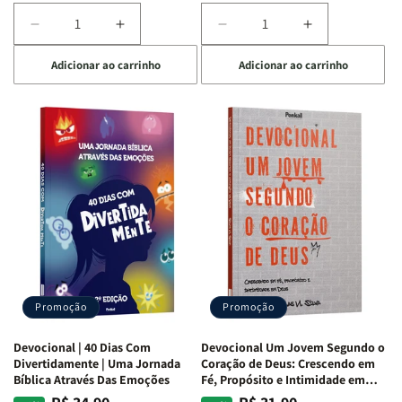
Diminuir
Aumentar
Diminuir
Aumentar
a
a
a
a
Adicionar ao carrinho
Adicionar ao carrinho
quantidade
quantidade
quantidade
quantidade
de
de
de
de
Devocional
Devocional
Devocional
Devocional
Quarto
Quarto
Café
Café
de
de
com
com
Guerra
Guerra
Mulheres
Mulheres
|
|
da
da
Isabelle
Isabelle
Bíblia
Bíblia
S.
S.
|
|
Alves
Alves
Equipe
Equipe
Teológica
Teológica
Penkal
Penkal
Promoção
Promoção
Devocional | 40 Dias Com
Devocional Um Jovem Segundo o
Divertidamente | Uma Jornada
Coração de Deus: Crescendo em
Bíblica Através Das Emoções
Fé, Propósito e Intimidade em
Deus