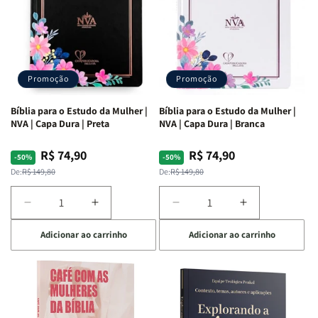
Promoção
Promoção
Bíblia para o Estudo da Mulher |
Bíblia para o Estudo da Mulher |
NVA | Capa Dura | Preta
NVA | Capa Dura | Branca
R$ 74,90
R$ 74,90
Preço
Preço
Preço
Preço
-50%
-50%
normal
promocional
normal
promocional
De:
R$ 149,80
De:
R$ 149,80
Diminuir
Aumentar
Diminuir
Aumentar
a
a
a
a
Adicionar ao carrinho
Adicionar ao carrinho
quantidade
quantidade
quantidade
quantidade
de
de
de
de
Bíblia
Bíblia
Bíblia
Bíblia
para
para
para
para
o
o
o
o
Estudo
Estudo
Estudo
Estudo