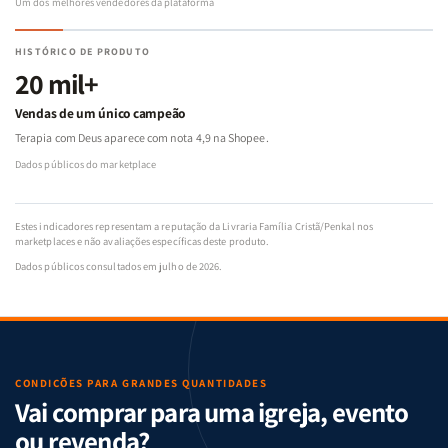
Um dos melhores vendedores da plataforma
HISTÓRICO DE PRODUTO
20 mil+
Vendas de um único campeão
Terapia com Deus aparece com nota 4,9 na Shopee.
Dados públicos do marketplace
Estes indicadores representam a reputação da Livraria Família Cristã/Penkal nos
marketplaces e não avaliações específicas deste produto.
Dados públicos consultados em julho de 2026.
CONDIÇÕES PARA GRANDES QUANTIDADES
Vai comprar para uma igreja, evento
ou revenda?