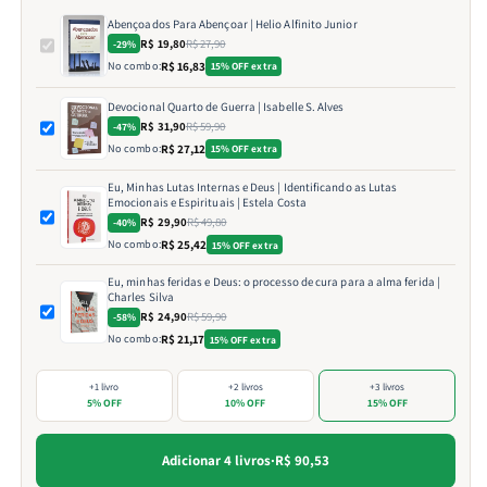
Abençoados Para Abençoar | Helio Alfinito Junior
R$ 19,80
R$ 27,90
-29%
No combo:
R$ 16,83
15% OFF extra
Devocional Quarto de Guerra | Isabelle S. Alves
R$ 31,90
R$ 59,90
-47%
No combo:
R$ 27,12
15% OFF extra
Eu, Minhas Lutas Internas e Deus | Identificando as Lutas
Emocionais e Espirituais | Estela Costa
R$ 29,90
R$ 49,80
-40%
No combo:
R$ 25,42
15% OFF extra
Eu, minhas feridas e Deus: o processo de cura para a alma ferida |
Charles Silva
R$ 24,90
R$ 59,90
-58%
No combo:
R$ 21,17
15% OFF extra
+1 livro
+2 livros
+3 livros
5% OFF
10% OFF
15% OFF
Adicionar 4 livros
·
R$ 90,53