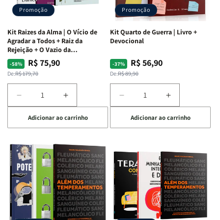
Promoção
Promoção
Kit Raizes da Alma | O Vício de
Kit Quarto de Guerra | Livro +
Agradar a Todos + Raiz da
Devocional
Rejeição + O Vazio da
Insatisfação.
R$ 75,90
R$ 56,90
Preço
Preço
Preço
Preço
-58%
-37%
normal
promocional
normal
promocional
De:
R$ 179,70
De:
R$ 89,90
Diminuir
Aumentar
Diminuir
Aumentar
a
a
a
a
Adicionar ao carrinho
Adicionar ao carrinho
quantidade
quantidade
quantidade
quantidade
de
de
de
de
Kit
Kit
Kit
Kit
Raizes
Raizes
Quarto
Quarto
da
da
de
de
Alma
Alma
Guerra
Guerra
|
|
|
|
O
O
Livro
Livro
Vício
Vício
+
+
de
de
Devocional
Devocional