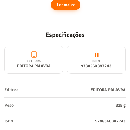
Ler mais
O segredo de ser abençoado para abençoar está ao seu alcance!
Especificações
EDITORA
ISBN
EDITORA PALAVRA
9788560387243
Editora
EDITORA PALAVRA
Peso
315 g
ISBN
9788560387243