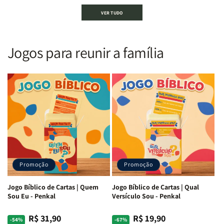
Bíblia
Bíblia
Bíblia
Bíblia
VER TUDO
Sagrada
Sagrada
Letra
Letra
|
|
Gigante
Gigante
Nova
Nova
|
|
Versão
Versão
PPM
PPM
Jogos para reunir a família
Almeida
Almeida
|
|
|
|
ARC
ARC
Letra
Letra
|
|
Média
Média
Full
Full
&amp;
&amp;
Color
Color
Full
Full
|
|
Color
Color
Capa
Capa
|
|
Dura
Dura
Brochura
Brochura
c/
c/
|
|
Harpa
Harpa
Rei
Rei
|
|
Promoção
Promoção
Leão
Leão
-
-
Cruz
Cruz
Jogo Bíblico de Cartas | Quem
Jogo Bíblico de Cartas | Qual
Laranja
Laranja
Sou Eu - Penkal
Versículo Sou - Penkal
R$ 31,90
R$ 19,90
Preço
Preço
Preço
Preço
-54%
-67%