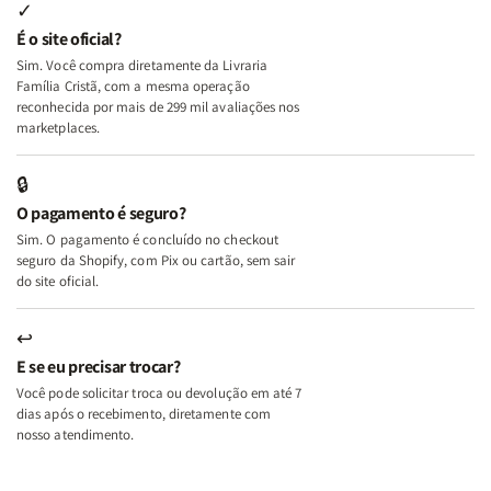
Internas
Internas
Deus
Deus
✓
e
e
É o site oficial?
Deus
Deus
Sim. Você compra diretamente da Livraria
+
+
Família Cristã, com a mesma operação
A
A
reconhecida por mais de 299 mil avaliações nos
Mulher
Mulher
marketplaces.
que
que
Edifica
Edifica
🔒
o
o
O pagamento é seguro?
Lar
Lar
Sim. O pagamento é concluído no checkout
seguro da Shopify, com Pix ou cartão, sem sair
do site oficial.
↩
E se eu precisar trocar?
Você pode solicitar troca ou devolução em até 7
dias após o recebimento, diretamente com
nosso atendimento.