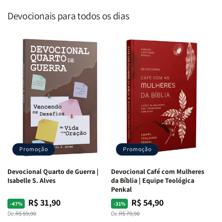
Devocionais para todos os dias
Promoção
Promoção
Devocional Quarto de Guerra |
Devocional Café com Mulheres
Isabelle S. Alves
da Bíblia | Equipe Teológica
Penkal
R$ 31,90
R$ 54,90
Preço
Preço
Preço
Preço
-47%
-31%
normal
promocional
normal
promocional
De:
R$ 59,90
De:
R$ 79,90