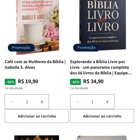
da
da
da
da
Mulher
Mulher
Mulher
Mulher
|
|
|
|
NVA
NVA
NVA
NVA
|
|
|
|
Capa
Capa
Capa
Capa
Dura
Dura
Dura
Dura
Promoção
Promoção
|
|
|
|
Preta
Preta
Branca
Branca
Café com as Mulheres da Bíblia |
Explorando a Bíblia Livro por
Isabelle S. Alves
Livro - um panorama completo
dos 66 livros da Bíblia | Equipe
teológica Penkal
R$ 19,90
R$ 34,90
Preço
Preço
Preço
Preço
-50%
-42%
normal
promocional
normal
promocional
De:
R$ 39,80
De:
R$ 59,80
Diminuir
Aumentar
Diminuir
Aumentar
a
a
a
a
Adicionar ao carrinho
Adicionar ao carrinho
quantidade
quantidade
quantidade
quantidade
de
de
de
de
Café
Café
Explorando
Explorando
com
com
a
a