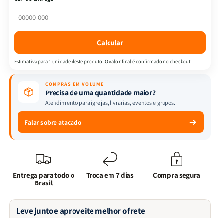
Helio
Helio
Alfinito
Alfinito
Junior
Junior
Calcular
Estimativa para 1 unidade deste produto. O valor final é confirmado no checkout.
COMPRAS EM VOLUME
Precisa de uma quantidade maior?
Atendimento para igrejas, livrarias, eventos e grupos.
Falar sobre atacado
Entrega para todo o
Troca em 7 dias
Compra segura
Brasil
Leve junto e aproveite melhor o frete