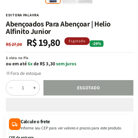
na
n
janela
j
modal
m
EDITORA PALAVRA
Abençoados Para Abençoar | Helio
Alfinito Junior
R$ 19,80
Preço
Preço
Esgotado
-29%
R$ 27,90
normal
promocional
à vista no Pix
ou em até
6x
de R$ 3,30
sem juros
Fora de estoque
Quantidade
ESGOTADO
Diminuir
Aumentar
a
a
quantidade
quantidade
de
de
Abençoados
Abençoados
Calcule o frete
Para
Para
Informe seu CEP para ver valores e prazos para este produto.
Abençoar
Abençoar
|
|
CEP de entrega