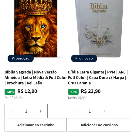
as
as
Bíblia
Bíblia
Mulheres
Mulheres
Livro
Livro
da
da
por
por
Bíblia
Bíblia
Livro
Livro
|
|
-
-
Isabelle
Isabelle
um
um
S.
S.
panorama
panorama
Alves
Alves
completo
completo
dos
dos
Promoção
Promoção
66
66
livros
livros
Bíblia Sagrada | Nova Versão
Bíblia Letra Gigante | PPM | ARC |
da
da
Almeida | Letra Média & Full Color
Full Color | Capa Dura c/ Harpa | -
Bíblia
Bíblia
| Brochura | Rei Leão
Cruz Laranja
|
|
R$ 12,90
R$ 23,90
Preço
Preço
Preço
Preço
-50%
-48%
Equipe
Equipe
normal
promocional
normal
promocional
De:
R$ 25,80
De:
R$ 45,90
teológica
teológica
Penkal
Penkal
Diminuir
Aumentar
Diminuir
Aumentar
a
a
a
a
Adicionar ao carrinho
Adicionar ao carrinho
quantidade
quantidade
quantidade
quantidade
de
de
de
de