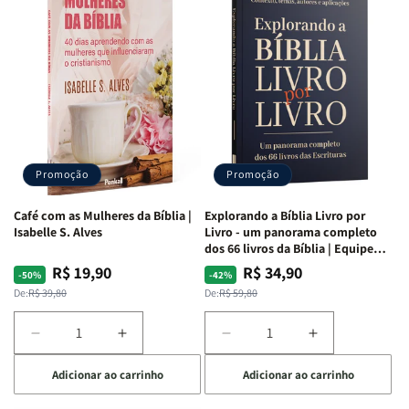
o
o
o
o
Estudo
Estudo
Estudo
Estudo
da
da
da
da
Mulher
Mulher
Mulher
Mulher
|
|
|
|
NVA
NVA
NVA
NVA
|
|
|
|
Capa
Capa
Capa
Capa
Dura
Dura
Dura
Dura
Promoção
Promoção
|
|
|
|
Preta
Preta
Branca
Branca
Café com as Mulheres da Bíblia |
Explorando a Bíblia Livro por
Isabelle S. Alves
Livro - um panorama completo
dos 66 livros da Bíblia | Equipe
teológica Penkal
R$ 19,90
R$ 34,90
Preço
Preço
Preço
Preço
-50%
-42%
normal
promocional
normal
promocional
De:
R$ 39,80
De:
R$ 59,80
Diminuir
Aumentar
Diminuir
Aumentar
a
a
a
a
Adicionar ao carrinho
Adicionar ao carrinho
quantidade
quantidade
quantidade
quantidade
de
de
de
de