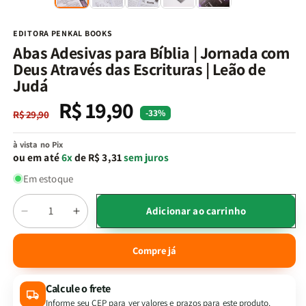
na
n
janela
j
modal
m
EDITORA PENKAL BOOKS
Abas Adesivas para Bíblia | Jornada com
Deus Através das Escrituras | Leão de
Judá
R$ 19,90
Preço
Preço
-33%
R$ 29,90
normal
promocional
à vista no Pix
ou em até
6x
de R$ 3,31
sem juros
Em estoque
Quantidade
Adicionar ao carrinho
Diminuir
Aumentar
a
a
quantidade
quantidade
Compre já
de
de
Abas
Abas
Calcule o frete
Adesivas
Adesivas
para
para
Informe seu CEP para ver valores e prazos para este produto.