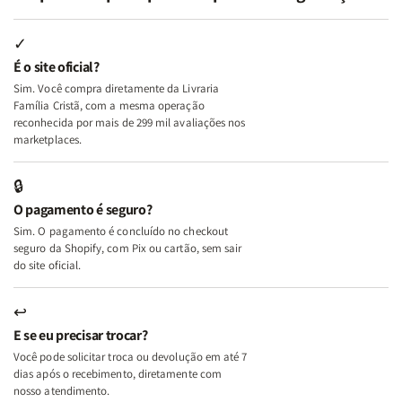
Minhas
Minhas
Mulher
Mulher
Lutas
Lutas
Segundo
Segundo
Internas
Internas
Deus
Deus
✓
e
e
É o site oficial?
Deus
Deus
Sim. Você compra diretamente da Livraria
+
+
Família Cristã, com a mesma operação
A
A
reconhecida por mais de 299 mil avaliações nos
Mulher
Mulher
marketplaces.
que
que
Edifica
Edifica
🔒
o
o
O pagamento é seguro?
Lar
Lar
Sim. O pagamento é concluído no checkout
seguro da Shopify, com Pix ou cartão, sem sair
do site oficial.
↩
E se eu precisar trocar?
Você pode solicitar troca ou devolução em até 7
dias após o recebimento, diretamente com
nosso atendimento.