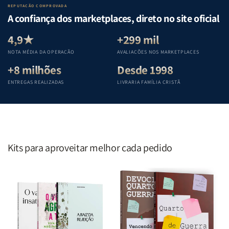
Lar
Lar
Bíblia
Bíblia
REPUTAÇÃO COMPROVADA
|
|
|
|
A confiança dos marketplaces, direto no site oficial
Equipe
Equipe
Equipe
Equipe
Teológica
Teológica
Teológica
Teológica
4,9★
+299 mil
Penkal
Penkal
Penkal
Penkal
NOTA MÉDIA DA OPERAÇÃO
AVALIAÇÕES NOS MARKETPLACES
+8 milhões
Desde 1998
ENTREGAS REALIZADAS
LIVRARIA FAMÍLIA CRISTÃ
Kits para aproveitar melhor cada pedido