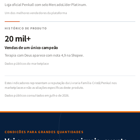
Loja oficial Penkall com selo MercadoLíder Platinum.
Um dos melhores vendedores da plataforma
HISTÓRICO DE PRODUTO
20 mil+
Vendas de um único campeão
Terapia com Deus aparece com nota 4,9 na Shopee.
Dados públicos do marketplace
Estes indicadores representam a reputação da Livraria Família Cristã/Penkal nos
marketplaces e não avaliações específicas deste produto.
Dados públicos consultados em julho de 2026.
CONDIÇÕES PARA GRANDES QUANTIDADES