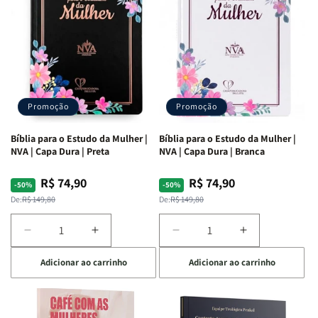
Ribeiro
Ribeiro
Promoção
Promoção
Bíblia para o Estudo da Mulher |
Bíblia para o Estudo da Mulher |
NVA | Capa Dura | Preta
NVA | Capa Dura | Branca
R$ 74,90
R$ 74,90
Preço
Preço
Preço
Preço
-50%
-50%
normal
promocional
normal
promocional
De:
R$ 149,80
De:
R$ 149,80
Diminuir
Aumentar
Diminuir
Aumentar
a
a
a
a
Adicionar ao carrinho
Adicionar ao carrinho
quantidade
quantidade
quantidade
quantidade
de
de
de
de
Bíblia
Bíblia
Bíblia
Bíblia
para
para
para
para