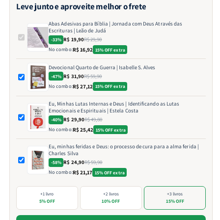
Leve junto e aproveite melhor o frete
Abas Adesivas para Bíblia | Jornada com Deus Através das
Escrituras | Leão de Judá
R$ 19,90
R$ 29,90
-33%
No combo:
R$ 16,92
15% OFF extra
Devocional Quarto de Guerra | Isabelle S. Alves
R$ 31,90
R$ 59,90
-47%
No combo:
R$ 27,12
15% OFF extra
Eu, Minhas Lutas Internas e Deus | Identificando as Lutas
Emocionais e Espirituais | Estela Costa
R$ 29,90
R$ 49,80
-40%
No combo:
R$ 25,42
15% OFF extra
Eu, minhas feridas e Deus: o processo de cura para a alma ferida |
Charles Silva
R$ 24,90
R$ 59,90
-58%
No combo:
R$ 21,17
15% OFF extra
+1 livro
+2 livros
+3 livros
5% OFF
10% OFF
15% OFF