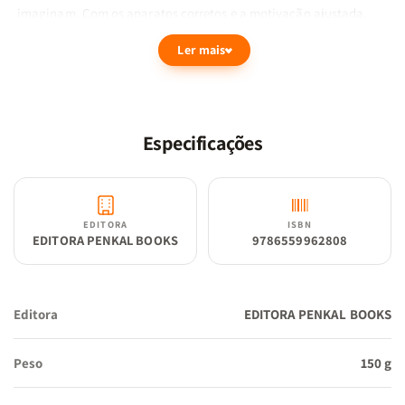
imaginam. Com os aparatos corretos e a motivação ajustada,
avançar pelos versículos não é intimidador. Muito pelo contrário!
Ler mais
À medida que somos cheias das preciosas palavras do próprio
Deus, somos tranquilizadas por Seu amor. Que tal experimentar?
Assuma, hoje mesmo, o compromisso de se deleitar sob o Livro
dos livros e viva uma verdadeira revolução!
Especificações
Para te ajudar nesta jornada, desenvolvemos este livro ‘
Minha
Jornada com Deus Através das Escrituras
’. Aqui você
encontrará um breve panorama com as principais informações a
EDITORA
ISBN
respeito de cada um dos 66 livros da Bíblia. Isso auxiliará você a
EDITORA PENKAL BOOKS
9786559962808
entender, principalmente, o contexto de cada um dos textos das
Escrituras. Além disso, desenvolvemos abas e cartelas de adesivos
especiais para que você personalize sua Bíblia e agregue, ao seu
Editora
EDITORA PENKAL BOOKS
momento, doses generosas de criatividade!
Vamos nessa?
Peso
150 g