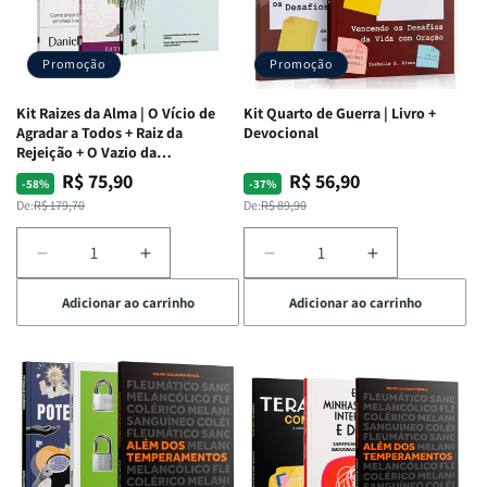
Promoção
Promoção
Kit Raizes da Alma | O Vício de
Kit Quarto de Guerra | Livro +
Agradar a Todos + Raiz da
Devocional
Rejeição + O Vazio da
Insatisfação.
R$ 75,90
R$ 56,90
Preço
Preço
Preço
Preço
-58%
-37%
normal
promocional
normal
promocional
De:
R$ 179,70
De:
R$ 89,90
Diminuir
Aumentar
Diminuir
Aumentar
a
a
a
a
Adicionar ao carrinho
Adicionar ao carrinho
quantidade
quantidade
quantidade
quantidade
de
de
de
de
Kit
Kit
Kit
Kit
Raizes
Raizes
Quarto
Quarto
da
da
de
de
Alma
Alma
Guerra
Guerra
|
|
|
|
O
O
Livro
Livro