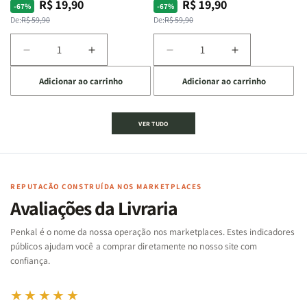
R$ 19,90
R$ 19,90
Preço
Preço
Preço
Preço
-67%
-67%
normal
promocional
normal
promocional
De:
R$ 59,90
De:
R$ 59,90
Diminuir
Aumentar
Diminuir
Aumentar
a
a
a
a
Adicionar ao carrinho
Adicionar ao carrinho
quantidade
quantidade
quantidade
quantidade
de
de
de
de
Jogo
Jogo
Jogo
Jogo
VER TUDO
Bíblico
Bíblico
da
da
de
de
memória
memória
Cartas
Cartas
|
|
|
|
Arca
Arca
Famílias
Famílias
de
de
REPUTAÇÃO CONSTRUÍDA NOS MARKETPLACES
da
da
Noé
Noé
Avaliações da Livraria
Bíblia
Bíblia
-
-
Penkal é o nome da nossa operação nos marketplaces. Estes indicadores
Penkal
Penkal
públicos ajudam você a comprar diretamente no nosso site com
confiança.
★★★★★