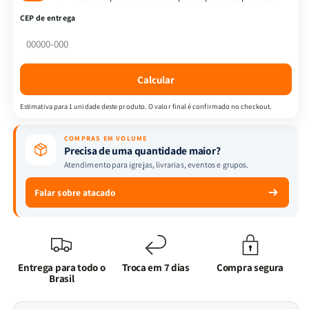
Bíblia
Bíblia
CEP de entrega
|
|
Jornada
Jornada
com
com
Deus
Deus
Calcular
Através
Através
das
das
Estimativa para 1 unidade deste produto. O valor final é confirmado no checkout.
Escrituras
Escrituras
|
|
COMPRAS EM VOLUME
Leão
Leão
Precisa de uma quantidade maior?
de
de
Atendimento para igrejas, livrarias, eventos e grupos.
Judá
Judá
Falar sobre atacado
Entrega para todo o
Troca em 7 dias
Compra segura
Brasil