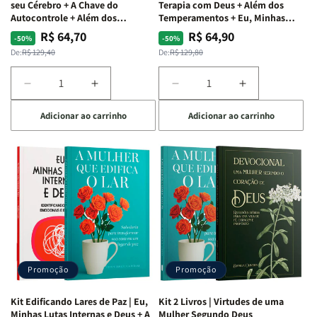
+
+
seu Cérebro + A Chave do
Terapia com Deus + Além dos
Raiz
Raiz
Autocontrole + Além dos
Temperamentos + Eu, Minhas
Temperamentos
Feridas e Deus
da
da
R$ 64,70
R$ 64,90
Preço
Preço
Preço
Preço
-50%
-50%
Rejeição
Rejeição
normal
promocional
normal
promocional
De:
R$ 129,40
De:
R$ 129,80
+
+
O
O
Diminuir
Aumentar
Diminuir
Aumentar
Vazio
Vazio
a
a
a
a
da
da
Adicionar ao carrinho
Adicionar ao carrinho
quantidade
quantidade
quantidade
quantidade
Insatisfação.
Insatisfação.
de
de
de
de
Kit
Kit
Kit
Kit
Mente
Mente
Deus,
Deus,
em
em
Emoções
Emoções
Ação
Ação
e
e
|
|
Identidade
Identidade
Potencialize
Potencialize
|
|
seu
seu
Terapia
Terapia
Cérebro
Cérebro
com
com
+
+
Deus
Deus
Promoção
Promoção
A
A
+
+
Chave
Chave
Além
Além
Kit Edificando Lares de Paz | Eu,
Kit 2 Livros | Virtudes de uma
do
do
dos
dos
Minhas Lutas Internas e Deus + A
Mulher Segundo Deus