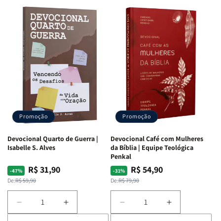
Promoção
Promoção
Devocional Quarto de Guerra |
Devocional Café com Mulheres
Isabelle S. Alves
da Bíblia | Equipe Teológica
Penkal
R$ 31,90
R$ 54,90
Preço
Preço
Preço
Preço
-47%
-31%
normal
promocional
normal
promocional
De:
R$ 59,90
De:
R$ 79,90
Diminuir
Aumentar
Diminuir
Aumentar
a
a
a
a