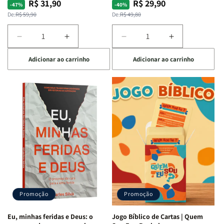
R$ 31,90
R$ 29,90
Preço
Preço
Preço
Preço
-47%
-40%
normal
promocional
normal
promocional
De:
R$ 59,90
De:
R$ 49,80
Diminuir
Aumentar
Diminuir
Aumentar
a
a
a
a
Adicionar ao carrinho
Adicionar ao carrinho
quantidade
quantidade
quantidade
quantidade
de
de
de
de
Devocional
Devocional
Eu,
Eu,
Quarto
Quarto
Minhas
Minhas
de
de
Lutas
Lutas
Guerra
Guerra
Internas
Internas
|
|
e
e
Isabelle
Isabelle
Deus
Deus
S.
S.
|
|
Alves
Alves
Identificando
Identificando
as
as
Lutas
Lutas
Emocionais
Emocionais
Promoção
Promoção
e
e
Espirituais
Espirituais
Eu, minhas feridas e Deus: o
Jogo Bíblico de Cartas | Quem
|
|