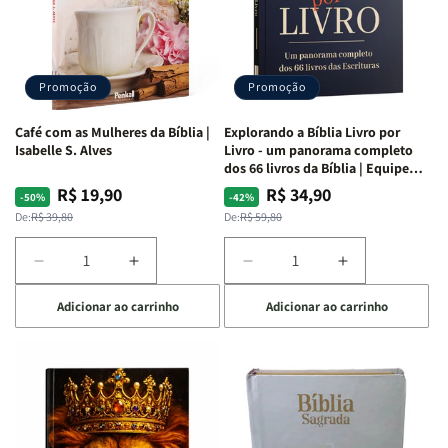
NVA
NVA
NVA
NVA
|
|
|
|
Capa
Capa
Capa
Capa
Dura
Dura
Dura
Dura
Promoção
Promoção
|
|
|
|
Preta
Preta
Branca
Branca
Café com as Mulheres da Bíblia |
Explorando a Bíblia Livro por
Isabelle S. Alves
Livro - um panorama completo
dos 66 livros da Bíblia | Equipe
teológica Penkal
R$ 19,90
R$ 34,90
Preço
Preço
Preço
Preço
-50%
-42%
normal
promocional
normal
promocional
De:
R$ 39,80
De:
R$ 59,80
Diminuir
Aumentar
Diminuir
Aumentar
a
a
a
a
Adicionar ao carrinho
Adicionar ao carrinho
quantidade
quantidade
quantidade
quantidade
de
de
de
de
Café
Café
Explorando
Explorando
com
com
a
a
as
as
Bíblia
Bíblia
Mulheres
Mulheres
Livro
Livro
da
da
por
por