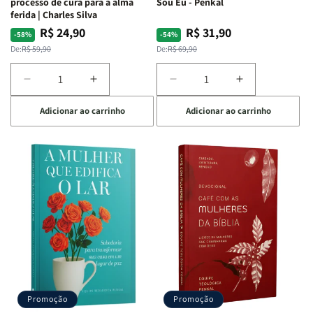
processo de cura para a alma
Sou Eu - Penkal
Estela
Estela
ferida | Charles Silva
Costa
Costa
R$ 24,90
R$ 31,90
Preço
Preço
Preço
Preço
-58%
-54%
normal
promocional
normal
promocional
De:
R$ 59,90
De:
R$ 69,90
Diminuir
Aumentar
Diminuir
Aumentar
a
a
a
a
Adicionar ao carrinho
Adicionar ao carrinho
quantidade
quantidade
quantidade
quantidade
de
de
de
de
Eu,
Eu,
Jogo
Jogo
minhas
minhas
Bíblico
Bíblico
feridas
feridas
de
de
e
e
Cartas
Cartas
Deus:
Deus:
|
|
o
o
Quem
Quem
processo
processo
Sou
Sou
de
de
Eu
Eu
cura
cura
-
-
para
para
Penkal
Penkal
a
a
Promoção
Promoção
alma
alma