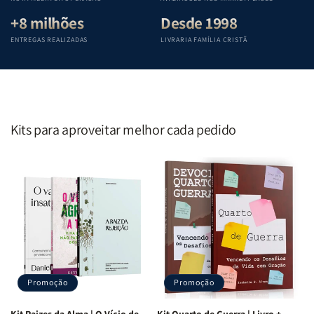
+8 milhões
Desde 1998
ENTREGAS REALIZADAS
LIVRARIA FAMÍLIA CRISTÃ
Kits para aproveitar melhor cada pedido
Promoção
Promoção
Kit Raizes da Alma | O Vício de
Kit Quarto de Guerra | Livro +