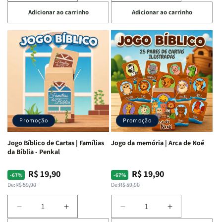
a
a
a
a
Adicionar ao carrinho
Adicionar ao carrinho
quantidade
quantidade
quantidade
quantidade
de
de
de
de
Jogo
Jogo
Jogo
Jogo
Bíblico
Bíblico
Bíblico
Bíblico
de
de
de
de
Cartas
Cartas
Cartas
Cartas
|
|
|
|
Palavra
Palavra
Bíblimimícas
Bíblimimícas
Bíblica
Bíblica
-
-
Proibida
Proibida
Penkal
Penkal
-
-
Promoção
Promoção
Penkal
Penkal
Jogo Bíblico de Cartas | Famílias
Jogo da memória | Arca de Noé
da Bíblia - Penkal
R$ 19,90
R$ 19,90
Preço
Preço
Preço
Preço
-67%
-67%
normal
promocional
normal
promocional
De:
R$ 59,90
De:
R$ 59,90
Diminuir
Aumentar
Diminuir
Aumentar
a
a
a
a