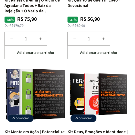
Agradar a Todos + Raiz da
Devocional
Rejeição + O Vazio da
Insatisfação.
R$ 75,90
R$ 56,90
Preço
Preço
Preço
Preço
-58%
-37%
normal
promocional
normal
promocional
De:
R$ 179,70
De:
R$ 89,90
Diminuir
Aumentar
Diminuir
Aumentar
a
a
a
a
Adicionar ao carrinho
Adicionar ao carrinho
quantidade
quantidade
quantidade
quantidade
de
de
de
de
Kit
Kit
Kit
Kit
Raizes
Raizes
Quarto
Quarto
da
da
de
de
Alma
Alma
Guerra
Guerra
|
|
|
|
O
O
Livro
Livro
Vício
Vício
+
+
de
de
Devocional
Devocional
Agradar
Agradar
Promoção
Promoção
a
a
Todos
Todos
Kit Mente em Ação | Potencialize
Kit Deus, Emoções e Identidade |