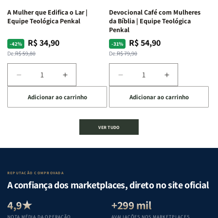
ferida
ferida
A Mulher que Edifica o Lar |
Devocional Café com Mulheres
|
|
Equipe Teológica Penkal
da Bíblia | Equipe Teológica
Charles
Charles
Penkal
Silva
Silva
R$ 34,90
R$ 54,90
Preço
Preço
Preço
Preço
-42%
-31%
normal
promocional
normal
promocional
De:
R$ 59,80
De:
R$ 79,90
Diminuir
Aumentar
Diminuir
Aumentar
a
a
a
a
Adicionar ao carrinho
Adicionar ao carrinho
quantidade
quantidade
quantidade
quantidade
de
de
de
de
A
A
Devocional
Devocional
VER TUDO
Mulher
Mulher
Café
Café
que
que
com
com
Edifica
Edifica
Mulheres
Mulheres
o
o
da
da
Lar
Lar
Bíblia
Bíblia
REPUTAÇÃO COMPROVADA
|
|
|
|
A confiança dos marketplaces, direto no site oficial
Equipe
Equipe
Equipe
Equipe
Teológica
Teológica
Teológica
Teológica
4,9★
+299 mil
Penkal
Penkal
Penkal
Penkal
NOTA MÉDIA DA OPERAÇÃO
AVALIAÇÕES NOS MARKETPLACES