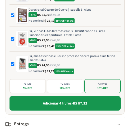
Devocional Quarto de Guerra | Isabelle S. Alves
R$ 31,90
R$ 59,90
-47%
No combo:
R$ 27,12
15% OFF extra
Eu, Minhas Lutas Internas e Deus | Identificando as Lutas
Emocionais e Espirituais | Estela Costa
R$ 29,90
R$ 49,80
-40%
No combo:
R$ 25,42
15% OFF extra
Eu, minhas feridas e Deus: o processo de cura para a alma ferida |
Charles Silva
R$ 24,90
R$ 59,90
-58%
No combo:
R$ 21,17
15% OFF extra
+1 livro
+2 livros
+3 livros
5% OFF
10% OFF
15% OFF
Adicionar 4 livros
·
R$ 87,32
Entrega