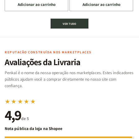
Adicionar ao carrinho
Adicionar ao carrinho
quantidade
quantidade
quantidade
quantidade
de
de
de
de
Jogo
Jogo
Jogo
Jogo
VER TUDO
Bíblico
Bíblico
da
da
de
de
memória
memória
Cartas
Cartas
|
|
|
|
Arca
Arca
Famílias
Famílias
de
de
REPUTAÇÃO CONSTRUÍDA NOS MARKETPLACES
da
da
Noé
Noé
Avaliações da Livraria
Bíblia
Bíblia
-
-
Penkal é o nome da nossa operação nos marketplaces. Estes indicadores
Penkal
Penkal
públicos ajudam você a comprar diretamente no nosso site com
confiança.
★★★★★
4,9
de 5
Nota pública da loja na Shopee