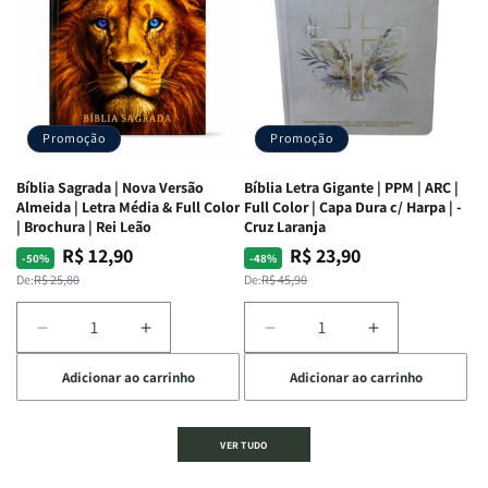
Bíblia
Bíblia
Livro
Livro
|
|
-
-
Isabelle
Isabelle
um
um
S.
S.
panorama
panorama
Alves
Alves
completo
completo
dos
dos
Promoção
Promoção
66
66
livros
livros
Bíblia Sagrada | Nova Versão
Bíblia Letra Gigante | PPM | ARC |
da
da
Almeida | Letra Média & Full Color
Full Color | Capa Dura c/ Harpa | -
Bíblia
Bíblia
| Brochura | Rei Leão
Cruz Laranja
|
|
R$ 12,90
R$ 23,90
Preço
Preço
Preço
Preço
-50%
-48%
Equipe
Equipe
normal
promocional
normal
promocional
De:
R$ 25,80
De:
R$ 45,90
teológica
teológica
Penkal
Penkal
Diminuir
Aumentar
Diminuir
Aumentar
a
a
a
a
Adicionar ao carrinho
Adicionar ao carrinho
quantidade
quantidade
quantidade
quantidade
de
de
de
de
Bíblia
Bíblia
Bíblia
Bíblia
VER TUDO
Sagrada
Sagrada
Letra
Letra
|
|
Gigante
Gigante