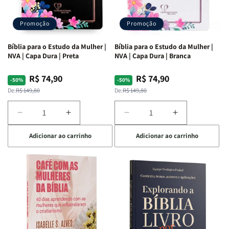
Promoção
Promoção
Bíblia para o Estudo da Mulher |
Bíblia para o Estudo da Mulher |
NVA | Capa Dura | Preta
NVA | Capa Dura | Branca
R$ 74,90
R$ 74,90
Preço
Preço
Preço
Preço
-50%
-50%
normal
promocional
normal
promocional
De:
R$ 149,80
De:
R$ 149,80
Diminuir
Aumentar
Diminuir
Aumentar
a
a
a
a
Adicionar ao carrinho
Adicionar ao carrinho
quantidade
quantidade
quantidade
quantidade
de
de
de
de
Bíblia
Bíblia
Bíblia
Bíblia
para
para
para
para
o
o
o
o
Estudo
Estudo
Estudo
Estudo
da
da
da
da
Mulher
Mulher
Mulher
Mulher
|
|
|
|