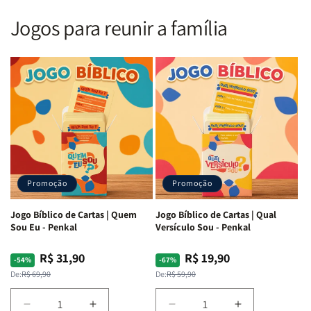
Nova
Nova
|
|
Versão
Versão
PPM
PPM
Jogos para reunir a família
Almeida
Almeida
|
|
|
|
ARC
ARC
Letra
Letra
|
|
Média
Média
Full
Full
&amp;
&amp;
Color
Color
Full
Full
|
|
Color
Color
Capa
Capa
|
|
Dura
Dura
Brochura
Brochura
c/
c/
|
|
Harpa
Harpa
Rei
Rei
|
|
Promoção
Promoção
Leão
Leão
-
-
Cruz
Cruz
Jogo Bíblico de Cartas | Quem
Jogo Bíblico de Cartas | Qual
Laranja
Laranja
Sou Eu - Penkal
Versículo Sou - Penkal
R$ 31,90
R$ 19,90
Preço
Preço
Preço
Preço
-54%
-67%
normal
promocional
normal
promocional
De:
R$ 69,90
De:
R$ 59,90
Diminuir
Aumentar
Diminuir
Aumentar