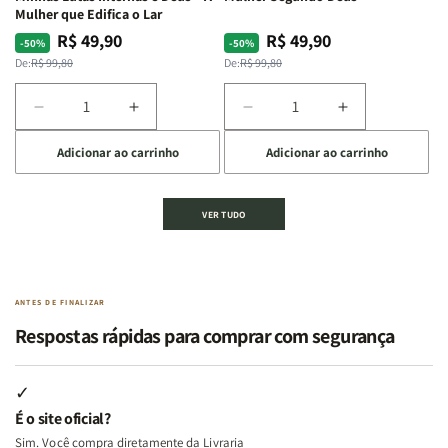
Autocontrole
Autocontrole
Temperamentos
Temperamen
Mulher que Edifica o Lar
+
+
+
+
R$ 49,90
R$ 49,90
Preço
Preço
Preço
Preço
-50%
-50%
Além
Além
Eu,
Eu,
normal
promocional
normal
promocional
De:
R$ 99,80
De:
R$ 99,80
dos
dos
Minhas
Minhas
Temperamentos
Temperamentos
Feridas
Feridas
Diminuir
Aumentar
Diminuir
Aumentar
e
e
a
a
a
a
Deus
Deus
Adicionar ao carrinho
Adicionar ao carrinho
quantidade
quantidade
quantidade
quantidade
de
de
de
de
Kit
Kit
Kit
Kit
VER TUDO
Edificando
Edificando
2
2
Lares
Lares
Livros
Livros
de
de
|
|
Paz
Paz
Virtudes
Virtudes
|
|
de
de
ANTES DE FINALIZAR
Eu,
Eu,
uma
uma
Respostas rápidas para comprar com segurança
Minhas
Minhas
Mulher
Mulher
Lutas
Lutas
Segundo
Segundo
Internas
Internas
Deus
Deus
✓
e
e
É o site oficial?
Deus
Deus
Sim. Você compra diretamente da Livraria