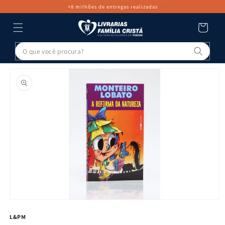
PULAR PARA
+8 milhões de entregas realizadas
O CONTEÚDO
Carrinho
Pesq
PULAR PARA
AS
INFORMAÇÕES
DO PRODUTO
Abrir
mídia
L&PM
1