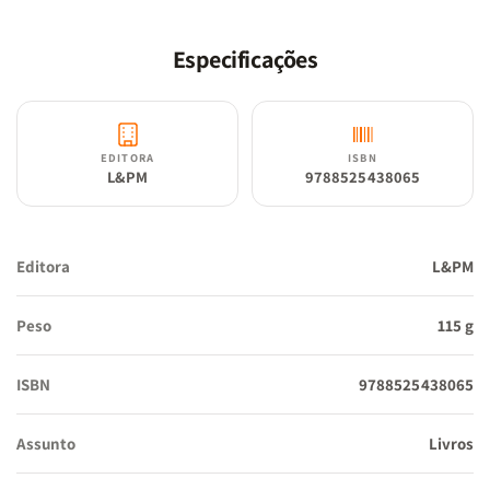
[...] Veste os besouros com uma casca grossa demais e deixa as
minhocas mais nuas do que a careca do Quindó, isso é erro.
Especificações
Quanto mais observo as coisas mais acho tudo torto e errado.”
EDITORA
ISBN
L&PM
9788525438065
Editora
L&PM
Peso
115 g
ISBN
9788525438065
Assunto
Livros