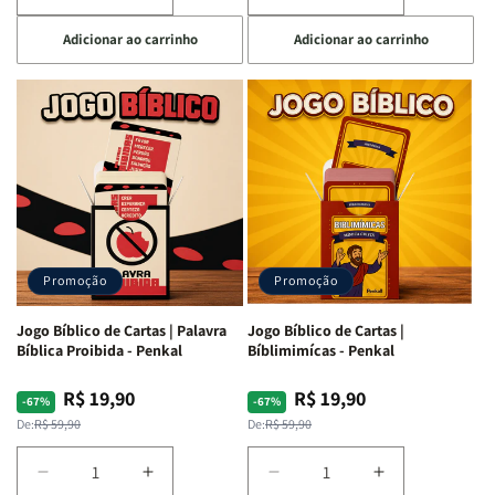
a
a
a
a
Adicionar ao carrinho
Adicionar ao carrinho
quantidade
quantidade
quantidade
quantidade
de
de
de
de
Jogo
Jogo
Jogo
Jogo
Bíblico
Bíblico
Bíblico
Bíblico
de
de
de
de
Cartas
Cartas
Cartas
Cartas
|
|
|
|
Quem
Quem
Qual
Qual
Sou
Sou
Versículo
Versículo
Eu
Eu
Sou
Sou
-
-
-
-
Promoção
Promoção
Penkal
Penkal
Penkal
Penkal
Jogo Bíblico de Cartas | Palavra
Jogo Bíblico de Cartas |
Bíblica Proibida - Penkal
Bíblimimícas - Penkal
R$ 19,90
R$ 19,90
Preço
Preço
Preço
Preço
-67%
-67%
normal
promocional
normal
promocional
De:
R$ 59,90
De:
R$ 59,90
Diminuir
Aumentar
Diminuir
Aumentar