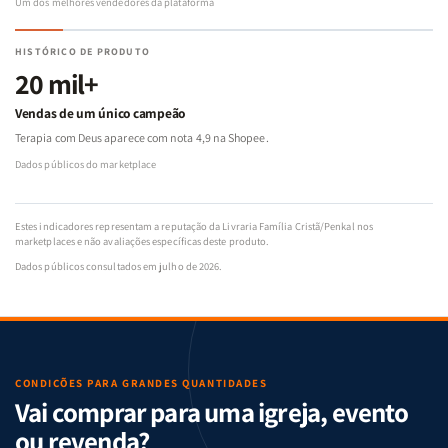
Um dos melhores vendedores da plataforma
HISTÓRICO DE PRODUTO
20 mil+
Vendas de um único campeão
Terapia com Deus aparece com nota 4,9 na Shopee.
Dados públicos do marketplace
Estes indicadores representam a reputação da Livraria Família Cristã/Penkal nos
marketplaces e não avaliações específicas deste produto.
Dados públicos consultados em julho de 2026.
CONDIÇÕES PARA GRANDES QUANTIDADES
Vai comprar para uma igreja, evento
ou revenda?