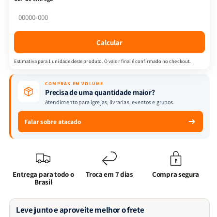
|
|
Edwards
Edwards
M.
M.
Bounds
Bounds
Calcular
Estimativa para 1 unidade deste produto. O valor final é confirmado no checkout.
COMPRAS EM VOLUME
Precisa de uma quantidade maior?
Atendimento para igrejas, livrarias, eventos e grupos.
Falar sobre atacado
Entrega para todo o
Troca em 7 dias
Compra segura
Brasil
Leve junto e aproveite melhor o frete