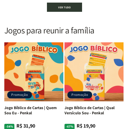
Bíblia
Bíblia
Bíblia
Bíblia
VER TUDO
Sagrada
Sagrada
Letra
Letra
|
|
Gigante
Gigante
Nova
Nova
|
|
Versão
Versão
PPM
PPM
Jogos para reunir a família
Almeida
Almeida
|
|
|
|
ARC
ARC
Letra
Letra
|
|
Média
Média
Full
Full
&amp;
&amp;
Color
Color
Full
Full
|
|
Color
Color
Capa
Capa
|
|
Dura
Dura
Brochura
Brochura
c/
c/
|
|
Harpa
Harpa
Rei
Rei
|
|
Promoção
Promoção
Leão
Leão
-
-
Cruz
Cruz
Jogo Bíblico de Cartas | Quem
Jogo Bíblico de Cartas | Qual
Laranja
Laranja
Sou Eu - Penkal
Versículo Sou - Penkal
R$ 31,90
R$ 19,90
Preço
Preço
Preço
Preço
-54%
-67%