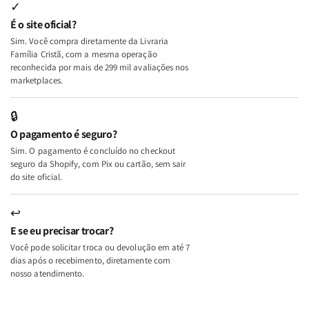
Internas
Internas
Deus
Deus
✓
e
e
É o site oficial?
Deus
Deus
Sim. Você compra diretamente da Livraria
+
+
Família Cristã, com a mesma operação
A
A
reconhecida por mais de 299 mil avaliações nos
Mulher
Mulher
marketplaces.
que
que
Edifica
Edifica
🔒
o
o
O pagamento é seguro?
Lar
Lar
Sim. O pagamento é concluído no checkout
seguro da Shopify, com Pix ou cartão, sem sair
do site oficial.
↩
E se eu precisar trocar?
Você pode solicitar troca ou devolução em até 7
dias após o recebimento, diretamente com
nosso atendimento.