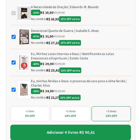
A Necessidade da Oração | Edwards M. Bounds
R$ 19,90
R$ 29,90
-33%
No combo:
R$ 16,92
15% OFF extra
Devocional Quarto de Guerra | Isabelle S. Alves
R$ 31,90
R$ 59,90
-47%
No combo:
R$ 27,12
15% OFF extra
Eu, Minhas Lutas Internas e Deus | Identificando as Lutas
Emocionais e Espirituais | Estela Costa
R$ 29,90
R$ 49,80
-40%
No combo:
R$ 25,42
15% OFF extra
Eu, minhas feridas e Deus: o processo de cura para a alma ferida |
Charles Silva
R$ 24,90
R$ 59,90
-58%
No combo:
R$ 21,17
15% OFF extra
+1 livro
+2 livros
+3 livros
5% OFF
10% OFF
15% OFF
Adicionar 4 livros
·
R$ 90,61