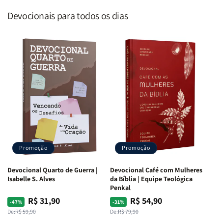
Devocionais para todos os dias
Promoção
Promoção
Devocional Quarto de Guerra |
Devocional Café com Mulheres
Isabelle S. Alves
da Bíblia | Equipe Teológica
Penkal
R$ 31,90
R$ 54,90
Preço
Preço
Preço
Preço
-47%
-31%
normal
promocional
normal
promocional
De:
R$ 59,90
De:
R$ 79,90