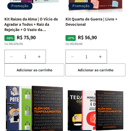
Promoção
Promoção
Kit Raizes da Alma | O Vício de
Kit Quarto de Guerra | Livro +
Agradar a Todos + Raiz da
Devocional
Rejeição + O Vazio da
Insatisfação.
R$ 75,90
R$ 56,90
Preço
Preço
Preço
Preço
-58%
-37%
normal
promocional
normal
promocional
De:
R$ 179,70
De:
R$ 89,90
Diminuir
Aumentar
Diminuir
Aumentar
a
a
a
a
Adicionar ao carrinho
Adicionar ao carrinho
quantidade
quantidade
quantidade
quantidade
de
de
de
de
Kit
Kit
Kit
Kit
Raizes
Raizes
Quarto
Quarto
da
da
de
de
Alma
Alma
Guerra
Guerra
|
|
|
|
O
O
Livro
Livro
Vício
Vício
+
+
de
de
Devocional
Devocional