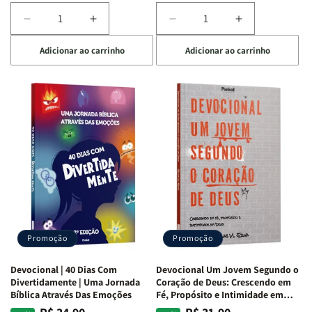
Diminuir
Aumentar
Diminuir
Aumentar
a
a
a
a
Adicionar ao carrinho
Adicionar ao carrinho
quantidade
quantidade
quantidade
quantidade
de
de
de
de
Devocional
Devocional
Devocional
Devocional
Quarto
Quarto
Café
Café
de
de
com
com
Guerra
Guerra
Mulheres
Mulheres
|
|
da
da
Isabelle
Isabelle
Bíblia
Bíblia
S.
S.
|
|
Alves
Alves
Equipe
Equipe
Teológica
Teológica
Penkal
Penkal
Promoção
Promoção
Devocional | 40 Dias Com
Devocional Um Jovem Segundo o
Divertidamente | Uma Jornada
Coração de Deus: Crescendo em
Bíblica Através Das Emoções
Fé, Propósito e Intimidade em
Deus