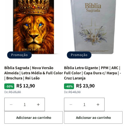
as
as
Bíblia
Bíblia
Mulheres
Mulheres
Livro
Livro
da
da
por
por
Bíblia
Bíblia
Livro
Livro
|
|
-
-
Isabelle
Isabelle
um
um
S.
S.
panorama
panorama
Alves
Alves
completo
completo
dos
dos
Promoção
Promoção
66
66
livros
livros
Bíblia Sagrada | Nova Versão
Bíblia Letra Gigante | PPM | ARC |
da
da
Almeida | Letra Média & Full Color
Full Color | Capa Dura c/ Harpa | -
Bíblia
Bíblia
| Brochura | Rei Leão
Cruz Laranja
|
|
R$ 12,90
R$ 23,90
Preço
Preço
Preço
Preço
-50%
-48%
Equipe
Equipe
normal
promocional
normal
promocional
De:
R$ 25,80
De:
R$ 45,90
teológica
teológica
Penkal
Penkal
Diminuir
Aumentar
Diminuir
Aumentar
a
a
a
a
Adicionar ao carrinho
Adicionar ao carrinho
quantidade
quantidade
quantidade
quantidade
de
de
de
de