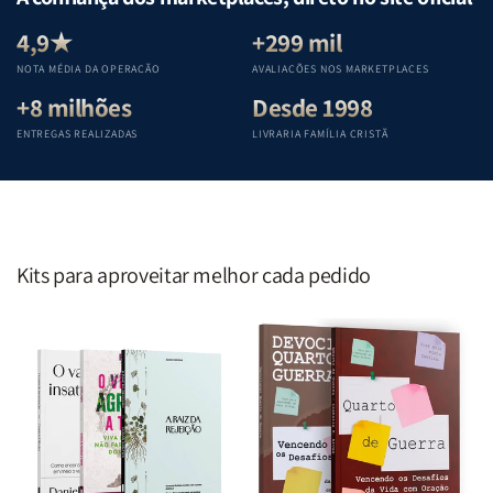
Equipe
Equipe
Equipe
Equipe
Teológica
Teológica
Teológica
Teológica
4,9★
+299 mil
Penkal
Penkal
Penkal
Penkal
NOTA MÉDIA DA OPERAÇÃO
AVALIAÇÕES NOS MARKETPLACES
+8 milhões
Desde 1998
ENTREGAS REALIZADAS
LIVRARIA FAMÍLIA CRISTÃ
Kits para aproveitar melhor cada pedido