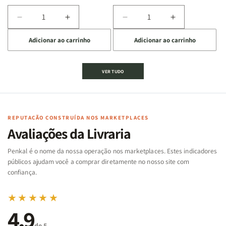
Diminuir
Aumentar
Diminuir
Aumentar
a
a
a
a
Adicionar ao carrinho
Adicionar ao carrinho
quantidade
quantidade
quantidade
quantidade
de
de
de
de
Jogo
Jogo
Jogo
Jogo
VER TUDO
Bíblico
Bíblico
da
da
de
de
memória
memória
Cartas
Cartas
|
|
|
|
Arca
Arca
Famílias
Famílias
de
de
REPUTAÇÃO CONSTRUÍDA NOS MARKETPLACES
da
da
Noé
Noé
Avaliações da Livraria
Bíblia
Bíblia
-
-
Penkal é o nome da nossa operação nos marketplaces. Estes indicadores
Penkal
Penkal
públicos ajudam você a comprar diretamente no nosso site com
confiança.
★★★★★
4,9
de 5