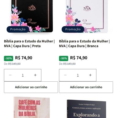
Promoção
Promoção
Bíblia para o Estudo da Mulher |
Bíblia para o Estudo da Mulher |
NVA | Capa Dura | Preta
NVA | Capa Dura | Branca
R$ 74,90
R$ 74,90
Preço
Preço
Preço
Preço
-50%
-50%
normal
promocional
normal
promocional
De:
R$ 149,80
De:
R$ 149,80
Diminuir
Aumentar
Diminuir
Aumentar
a
a
a
a
Adicionar ao carrinho
Adicionar ao carrinho
quantidade
quantidade
quantidade
quantidade
de
de
de
de
Bíblia
Bíblia
Bíblia
Bíblia
para
para
para
para
o
o
o
o
Estudo
Estudo
Estudo
Estudo