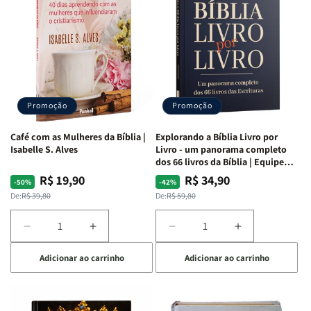
da
da
da
da
Mulher
Mulher
Mulher
Mulher
|
|
|
|
NVA
NVA
NVA
NVA
|
|
|
|
Capa
Capa
Capa
Capa
Dura
Dura
Dura
Dura
Promoção
Promoção
|
|
|
|
Preta
Preta
Branca
Branca
Café com as Mulheres da Bíblia |
Explorando a Bíblia Livro por
Isabelle S. Alves
Livro - um panorama completo
dos 66 livros da Bíblia | Equipe
teológica Penkal
R$ 19,90
R$ 34,90
Preço
Preço
Preço
Preço
-50%
-42%
normal
promocional
normal
promocional
De:
R$ 39,80
De:
R$ 59,80
Diminuir
Aumentar
Diminuir
Aumentar
a
a
a
a
Adicionar ao carrinho
Adicionar ao carrinho
quantidade
quantidade
quantidade
quantidade
de
de
de
de
Café
Café
Explorando
Explorando
com
com
a
a