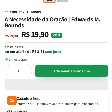
na
n
janela
j
modal
m
EDITORA PENKAL BOOKS
A Necessidade da Oração | Edwards M.
Bounds
R$ 19,90
Preço
Preço
-33%
R$ 29,90
normal
promocional
à vista no Pix
ou em até
6x
de R$ 3,31
sem juros
Em estoque
Quantidade
Adicionar ao carrinho
Diminuir
Aumentar
a
a
quantidade
quantidade
de
de
A
A
Calcule o frete
Necessidade
Necessidade
Informe seu CEP para ver valores e prazos para este produto.
da
da
Oração
Oração
CEP de entrega