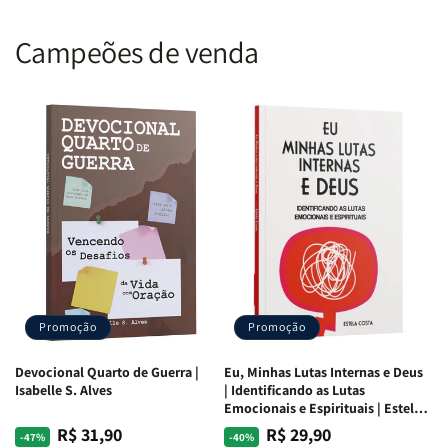
Campeões de venda
Promoção
Promoção
Devocional Quarto de Guerra |
Eu, Minhas Lutas Internas e Deus
Isabelle S. Alves
| Identificando as Lutas
Emocionais e Espirituais | Estela
Costa
R$ 31,90
R$ 29,90
Preço
Preço
Preço
Preço
-47%
-40%