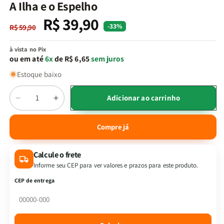
na
A Ilha e o Espelho
janela
modal
R$ 39,90
Preço
Preço
-33%
R$ 59,90
normal
promocional
à vista no Pix
ou em até
6x
de R$ 6,65
sem juros
Estoque baixo
Quantidade
Adicionar ao carrinho
Diminuir
Aumentar
a
a
quantidade
quantidade
Compre já
de
de
A
A
Calcule o frete
Ilha
Ilha
e
e
Informe seu CEP para ver valores e prazos para este produto.
o
o
CEP de entrega
Espelho
Espelho