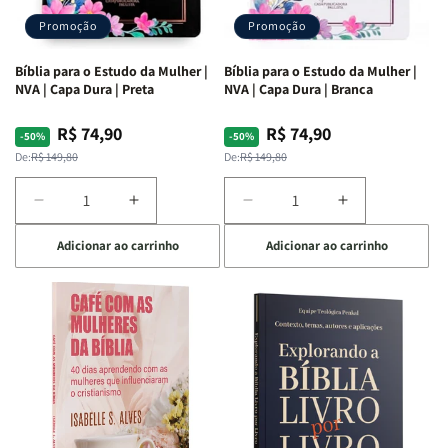
Promoção
Promoção
Bíblia para o Estudo da Mulher |
Bíblia para o Estudo da Mulher |
NVA | Capa Dura | Preta
NVA | Capa Dura | Branca
R$ 74,90
R$ 74,90
Preço
Preço
Preço
Preço
-50%
-50%
normal
promocional
normal
promocional
De:
R$ 149,80
De:
R$ 149,80
Diminuir
Aumentar
Diminuir
Aumentar
a
a
a
a
Adicionar ao carrinho
Adicionar ao carrinho
quantidade
quantidade
quantidade
quantidade
de
de
de
de
Bíblia
Bíblia
Bíblia
Bíblia
para
para
para
para
o
o
o
o
Estudo
Estudo
Estudo
Estudo
da
da
da
da
Mulher
Mulher
Mulher
Mulher
|
|
|
|
NVA
NVA
NVA
NVA