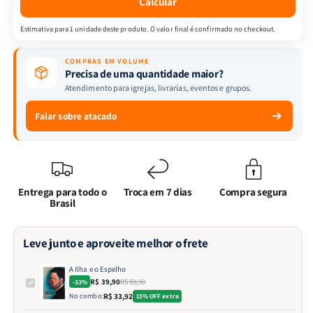
Calcular
Estimativa para 1 unidade deste produto. O valor final é confirmado no checkout.
COMPRAS EM VOLUME
Precisa de uma quantidade maior?
Atendimento para igrejas, livrarias, eventos e grupos.
Falar sobre atacado
Entrega para todo o
Troca em 7 dias
Compra segura
Brasil
Leve junto e aproveite melhor o frete
A Ilha e o Espelho
R$ 39,90
R$ 59,90
-33%
No combo:
R$ 33,92
15% OFF extra