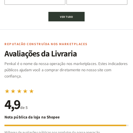
de
de
de
de
Jogo
Jogo
Jogo
Jogo
VER TUDO
Bíblico
Bíblico
da
da
de
de
memória
memória
Cartas
Cartas
|
|
|
|
Arca
Arca
Famílias
Famílias
de
de
REPUTAÇÃO CONSTRUÍDA NOS MARKETPLACES
da
da
Noé
Noé
Avaliações da Livraria
Bíblia
Bíblia
-
-
Penkal é o nome da nossa operação nos marketplaces. Estes indicadores
Penkal
Penkal
públicos ajudam você a comprar diretamente no nosso site com
confiança.
★★★★★
4,9
de 5
Nota pública da loja na Shopee
Milhares de avaliações públicas nos produtos da nossa operação.