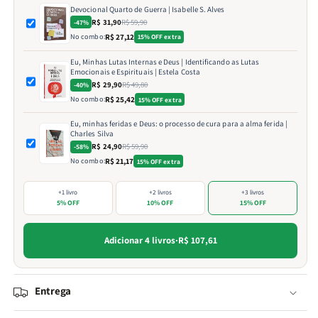
Devocional Quarto de Guerra | Isabelle S. Alves
R$ 31,90
R$ 59,90
-47%
No combo:
R$ 27,12
15% OFF extra
Eu, Minhas Lutas Internas e Deus | Identificando as Lutas
Emocionais e Espirituais | Estela Costa
R$ 29,90
R$ 49,80
-40%
No combo:
R$ 25,42
15% OFF extra
Eu, minhas feridas e Deus: o processo de cura para a alma ferida |
Charles Silva
R$ 24,90
R$ 59,90
-58%
No combo:
R$ 21,17
15% OFF extra
+1 livro
+2 livros
+3 livros
5% OFF
10% OFF
15% OFF
Adicionar 4 livros
·
R$ 107,61
Entrega