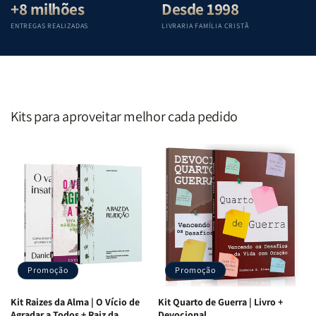
+8 milhões
Desde 1998
ENTREGAS REALIZADAS
LIVRARIA FAMÍLIA CRISTÃ
Kits para aproveitar melhor cada pedido
Promoção
Promoção
Kit Raizes da Alma | O Vício de
Kit Quarto de Guerra | Livro +
Agradar a Todos + Raiz da
Devocional