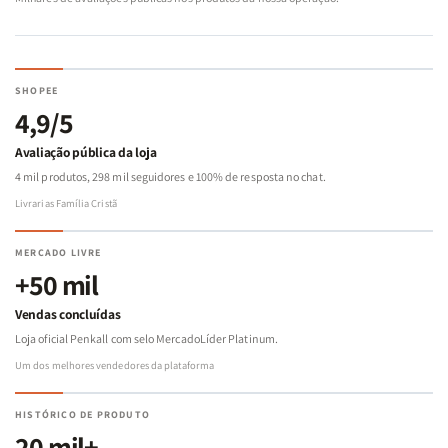
SHOPEE
4,9/5
Avaliação pública da loja
4 mil produtos, 298 mil seguidores e 100% de resposta no chat.
Livrarias Família Cristã
MERCADO LIVRE
+50 mil
Vendas concluídas
Loja oficial Penkall com selo MercadoLíder Platinum.
Um dos melhores vendedores da plataforma
HISTÓRICO DE PRODUTO
20 mil+