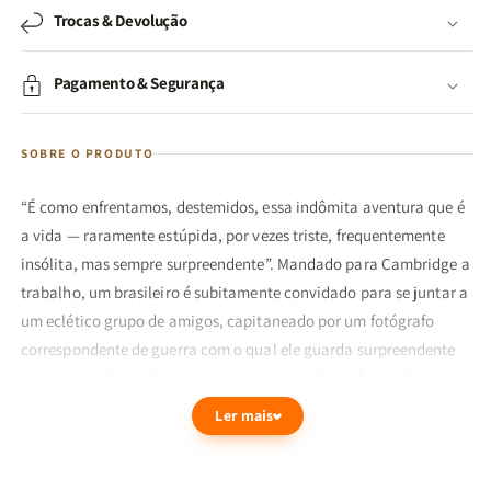
Trocas & Devolução
Pagamento & Segurança
SOBRE O PRODUTO
“É como enfrentamos, destemidos, essa indômita aventura que é
a vida — raramente estúpida, por vezes triste, frequentemente
insólita, mas sempre surpreendente”. Mandado para Cambridge a
trabalho, um brasileiro é subitamente convidado para se juntar a
um eclético grupo de amigos, capitaneado por um fotógrafo
correspondente de guerra com o qual ele guarda surpreendente
semelhança física. O grupo inclui uma psicóloga frustrada, um
erudito que fala por aforismos, uma executiva que toca violino e
Ler mais
um universitário acusado de plágio. Paralelamente aos dilemas,
às aventuras e ao triângulo amoroso que consomem o