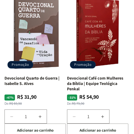
Promoção
Promoção
Devocional Quarto de Guerra |
Devocional Café com Mulheres
Isabelle S. Alves
da Bíblia | Equipe Teológica
Penkal
R$ 31,90
R$ 54,90
Preço
Preço
Preço
Preço
-47%
-31%
normal
promocional
normal
promocional
De:
R$ 59,90
De:
R$ 79,90
Diminuir
Aumentar
Diminuir
Aumentar
a
a
a
a
Adicionar ao carrinho
Adicionar ao carrinho
quantidade
quantidade
quantidade
quantidade