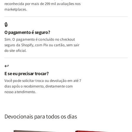
A
A
reconhecida por mais de 299 mil avaliações nos
Mulher
Mulher
marketplaces.
que
que
Edifica
Edifica
🔒
o
o
O pagamento é seguro?
Lar
Lar
Sim. O pagamento é concluído no checkout
seguro da Shopify, com Pix ou cartão, sem sair
do site oficial.
↩
E se eu precisar trocar?
Você pode solicitar troca ou devolução em até 7
dias após o recebimento, diretamente com
nosso atendimento.
Devocionais para todos os dias