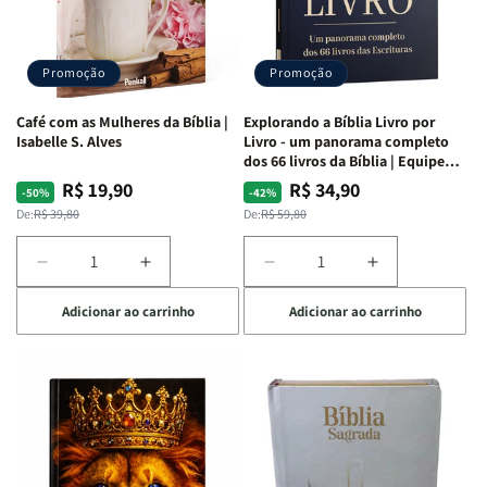
|
|
|
|
Capa
Capa
Capa
Capa
Dura
Dura
Dura
Dura
Promoção
Promoção
|
|
|
|
Preta
Preta
Branca
Branca
Café com as Mulheres da Bíblia |
Explorando a Bíblia Livro por
Isabelle S. Alves
Livro - um panorama completo
dos 66 livros da Bíblia | Equipe
teológica Penkal
R$ 19,90
R$ 34,90
Preço
Preço
Preço
Preço
-50%
-42%
normal
promocional
normal
promocional
De:
R$ 39,80
De:
R$ 59,80
Diminuir
Aumentar
Diminuir
Aumentar
a
a
a
a
Adicionar ao carrinho
Adicionar ao carrinho
quantidade
quantidade
quantidade
quantidade
de
de
de
de
Café
Café
Explorando
Explorando
com
com
a
a
as
as
Bíblia
Bíblia
Mulheres
Mulheres
Livro
Livro
da
da
por
por
Bíblia
Bíblia
Livro
Livro