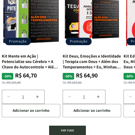
Promoção
Promoção
P
Kit Mente em Ação |
Kit Deus, Emoções e Identidade
Kit Ed
Potencialize seu Cérebro + A
| Terapia com Deus + Além dos
Eu, Mi
Chave do Autocontrole + Além
Temperamentos + Eu, Minhas
Deus +
dos Temperamentos
Feridas e Deus
Lar
R$ 64,70
R$ 64,90
Preço
Preço
Preço
Preço
Pre
Pre
-50%
-50%
-50%
normal
promocional
normal
promocional
nor
pro
De:
R$ 129,40
De:
R$ 129,80
De:
R$ 9
Diminuir
Aumentar
Diminuir
Aumentar
D
a
a
a
a
a
Adicionar ao carrinho
Adicionar ao carrinho
de
quantidade
quantidade
quantidade
quantidade
q
de
de
de
de
d
Kit
Kit
Kit
Kit
Ki
Mente
Mente
Deus,
Deus,
E
VER TUDO