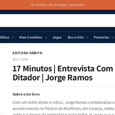
+8 milhões de entregas realizadas
íblias
Mais Vendidos
Jogos
Box e Kits
Presentes
EDITORA HÁBITO
SKU:
21394
17 Minutos | Entrevista Com
Ditador | Jorge Ramos
Sobre este livro
Com um estilo direto e crítico,
Jorge Ramos
contextualiza o
acontecimento no Palácio de Miraflores, em Caracas, relata
antes e o depois da entrevista e inclui todas as vozes que a