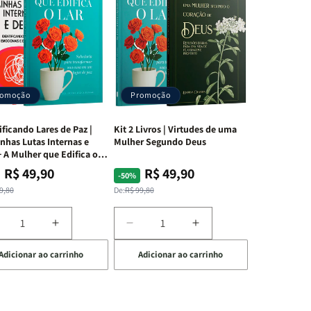
romoção
Promoção
ificando Lares de Paz |
Kit 2 Livros | Virtudes de uma
nhas Lutas Internas e
Mulher Segundo Deus
 A Mulher que Edifica o
R$ 49,90
R$ 49,90
ço
ço
Preço
Preço
-50%
mal
mocional
normal
promocional
9,80
De:
R$ 99,80
iminuir
Aumentar
Diminuir
Aumentar
a
a
a
Adicionar ao carrinho
Adicionar ao carrinho
uantidade
quantidade
quantidade
quantidade
e
de
de
de
t
Kit
Kit
Kit
dificando
Edificando
2
2