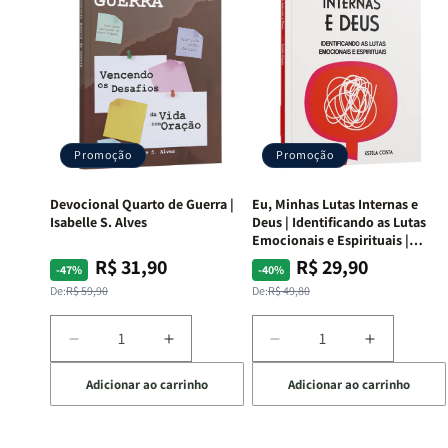
Promoção
Promoção
Devocional Quarto de Guerra |
Eu, Minhas Lutas Internas e
Isabelle S. Alves
Deus | Identificando as Lutas
Emocionais e Espirituais |
Estela Costa
R$ 31,90
R$ 29,90
Preço
Preço
Preço
Preço
-47%
-40%
normal
promocional
normal
promocional
De:
R$ 59,90
De:
R$ 49,80
Diminuir
Aumentar
Diminuir
Aumentar
a
a
a
a
Adicionar ao carrinho
Adicionar ao carrinho
quantidade
quantidade
quantidade
quantida
de
de
de
de
Devocional
Devocional
Eu,
Eu,