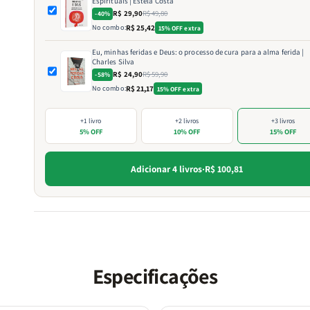
Espirituais | Estela Costa
R$ 29,90
R$ 49,80
-40%
No combo:
R$ 25,42
15% OFF extra
Eu, minhas feridas e Deus: o processo de cura para a alma ferida |
Charles Silva
R$ 24,90
R$ 59,90
-58%
No combo:
R$ 21,17
15% OFF extra
+1 livro
+2 livros
+3 livros
5% OFF
10% OFF
15% OFF
Adicionar 4 livros
·
R$ 100,81
Especificações