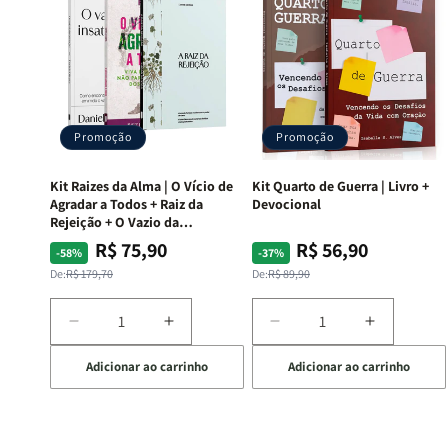
Promoção
Promoção
Kit Raizes da Alma | O Vício de
Kit Quarto de Guerra | Livro +
Agradar a Todos + Raiz da
Devocional
Rejeição + O Vazio da
Insatisfação.
R$ 75,90
R$ 56,90
Preço
Preço
Preço
Preço
-58%
-37%
normal
promocional
normal
promocional
De:
R$ 179,70
De:
R$ 89,90
Diminuir
Aumentar
Diminuir
Aumentar
a
a
a
a
Adicionar ao carrinho
Adicionar ao carrinho
quantidade
quantidade
quantidade
quantida
de
de
de
de
Kit
Kit
Kit
Kit
Raizes
Raizes
Quarto
Quarto