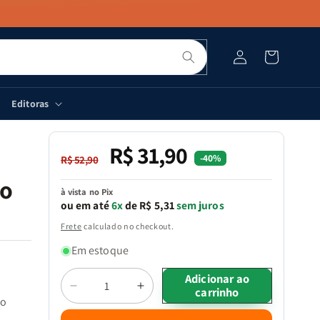
Pesquisar
Fazer
Carrinho
login
Editoras
R$ 31,90
Preço
Preço
-40%
R$ 52,90
normal
promocional
 o
à vista no Pix
ou em até
6x
de R$ 5,31
sem juros
Frete
calculado no checkout.
Em estoque
Quantidade
Adicionar ao
carrinho
Diminuir
Aumentar
 o
a
a