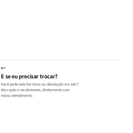
ares
Lares
Livros
Livros
e
de
|
|
az
Paz
Virtudes
Virtudes
|
de
de
u,
Eu,
uma
uma
inhas
Minhas
Mulher
Mulher
utas
Lutas
Segundo
Segundo
ternas
Internas
Deus
Deus
e
eus
Deus
s
+
↩
A
E se eu precisar trocar?
ulher
Mulher
ue
que
Você pode solicitar troca ou devolução em até 7
ifica
Edifica
dias após o recebimento, diretamente com
o
nosso atendimento.
ar
Lar