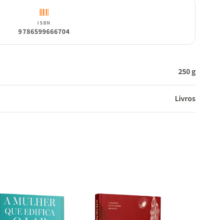
ISBN
9786599666704
250 g
Livros