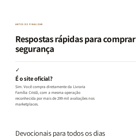
da
da
de
de
Alma
Alma
Guerra
Guerra
|
|
|
|
O
O
Livro
Livro
ANTES DE FINALIZAR
Vício
Vício
+
+
de
de
Devocional
Devocion
Respostas rápidas para compra
Agradar
Agradar
segurança
a
a
Todos
Todos
+
+
Raiz
Raiz
✓
da
da
É o site oficial?
Rejeição
Rejeição
+
+
Sim. Você compra diretamente da Livraria
O
O
Família Cristã, com a mesma operação
Vazio
Vazio
reconhecida por mais de 299 mil avaliações nos
marketplaces.
da
da
Insatisfação.
Insatisfação.
Devocionais para todos os dias