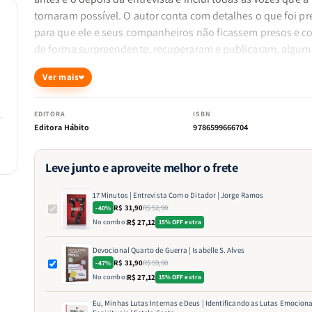
tornaram possível. O autor conta com detalhes o que foi pr
para que ele e seus companheiros não ficassem presos e c
de forma surpreendente, recuperaram e publicaram, algum
tempo depois, a entrevista que lhes haviam roubado. Trata
Ver mais
uma experiência jornalística
com repercussões mundiais q
deixou evidente o lado ditatorial de Maduro
e a falta de li
democrática na Venezuela
EDITORA
ISBN
Editora Hábito
9786599666704
Leve junto e aproveite melhor o frete
17 Minutos | Entrevista Com o Ditador | Jorge Ramos
R$ 31,90
R$ 52,90
-40%
No combo:
R$ 27,12
15% OFF extra
Devocional Quarto de Guerra | Isabelle S. Alves
R$ 31,90
R$ 59,90
-47%
No combo:
R$ 27,12
15% OFF extra
Eu, Minhas Lutas Internas e Deus | Identificando as Lutas Emociona