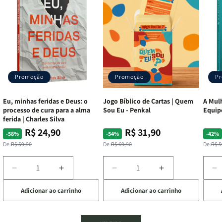
Promoção
Promoção
P
Eu, minhas feridas e Deus: o
Jogo Bíblico de Cartas | Quem
A Mulh
processo de cura para a alma
Sou Eu - Penkal
Equip
ferida | Charles Silva
R$ 24,90
R$ 31,90
Preço
Preço
Preço
Preço
Pre
Pre
-58%
-54%
-42%
normal
promocional
normal
promocional
nor
pro
De:
R$ 59,90
De:
R$ 69,90
De:
R$ 5
Diminuir
Aumentar
Diminuir
Aumentar
D
a
a
a
a
a
Adicionar ao carrinho
Adicionar ao carrinho
de
quantidade
quantidade
quantidade
quantidade
q
de
de
de
de
d
Eu,
Eu,
Jogo
Jogo
A