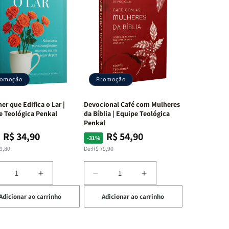
romoção
Promoção
er que Edifica o Lar |
Devocional Café com Mulheres
e Teológica Penkal
da Bíblia | Equipe Teológica
Penkal
R$ 34,90
R$ 54,90
ço
ço
Preço
Preço
-31%
mal
mocional
normal
promocional
9,80
De:
R$ 79,90
iminuir
Aumentar
Diminuir
Aumentar
a
a
a
Adicionar ao carrinho
Adicionar ao carrinho
uantidade
quantidade
quantidade
quantidade
e
de
de
de
A
Devocional
Devocional