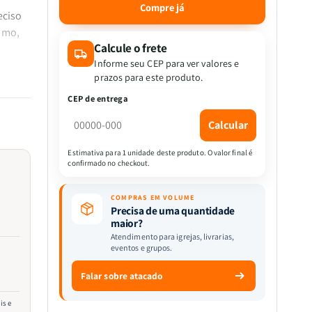
quantidade
quantidade
Compre já
eciso
de
de
17
17
omo,
Minutos
Minutos
Calcule o frete
|
|
Informe seu CEP para ver valores e
-se de
Entrevista
Entrevista
prazos para este produto.
ue
Com
Com
berdade
CEP de entrega
o
o
Ditador
Ditador
Calcular
|
|
Jorge
Jorge
Estimativa para 1 unidade deste produto. O valor final é
Ramos
Ramos
confirmado no checkout.
COMPRAS EM VOLUME
Precisa de uma quantidade
maior?
Atendimento para igrejas, livrarias,
eventos e grupos.
Falar sobre atacado
is e