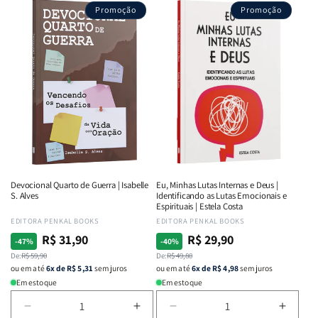
Promoção
Promoção
Devocional Quarto de Guerra | Isabelle
Eu, Minhas Lutas Internas e Deus |
S. Alves
Identificando as Lutas Emocionais e
Espirituais | Estela Costa
Fornecedor:
EDITORA PENKAL BOOKS
Fornecedor:
EDITORA PENKAL BOOKS
R$ 31,90
R$ 29,90
Preço
Preço
Preço
Preço
-47%
-40%
normal
De:
promocional
R$ 59,90
normal
De:
promocional
R$ 49,80
ou em até
6x de R$ 5,31
sem juros
ou em até
6x de R$ 4,98
sem juros
Em estoque
Em estoque
Diminuir
Aumentar
Diminuir
Aumen