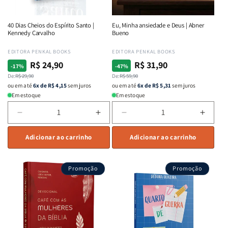
40 Dias Cheios do Espírito Santo |
Eu, Minha ansiedade e Deus | Abner
Kennedy Carvalho
Bueno
Fornecedor:
EDITORA PENKAL BOOKS
Fornecedor:
EDITORA PENKAL BOOKS
R$ 24,90
R$ 31,90
Preço
Preço
Preço
Preço
-17%
-47%
normal
De:
promocional
R$ 29,90
normal
De:
promocional
R$ 59,90
ou em até
6x de R$ 4,15
sem juros
ou em até
6x de R$ 5,31
sem juros
Em estoque
Em estoque
Diminuir
Aumentar
Diminuir
Aumen
a
a
a
a
quantidade
Adicionar ao carrinho
quantidade
quantidade
Adicionar ao carrinho
quant
de
de
de
de
40
40
Eu,
Eu,
Promoção
Promoção
Dias
Dias
Minha
Minha
Cheios
Cheios
ansiedade
ansie
do
do
e
e
Espírito
Espírito
Deus
Deus
Santo
Santo
|
|
|
|
Abner
Abner