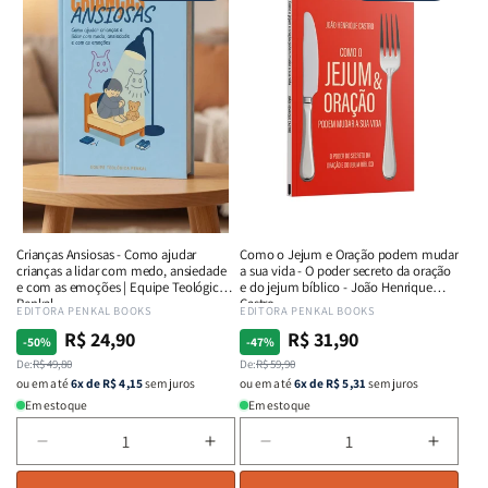
Guerra
Guerra
da
da
-
-
Rejeição:
Rejeiç
Isabelle
Isabelle
Curando
Curan
S.
S.
ferida
ferida
Alves
Alves
ocultas
oculta
com
com
o
o
poder
poder
Deus
Deus
|
|
Lucas
Lucas
Crianças Ansiosas - Como ajudar
Como o Jejum e Oração podem mudar
Santos
Santo
crianças a lidar com medo, ansiedade
a sua vida - O poder secreto da oração
e com as emoções | Equipe Teológica
e do jejum bíblico - João Henrique
Penkal
Castro
Fornecedor:
EDITORA PENKAL BOOKS
Fornecedor:
EDITORA PENKAL BOOKS
R$ 24,90
R$ 31,90
Preço
Preço
Preço
Preço
-50%
-47%
normal
De:
promocional
R$ 49,80
normal
De:
promocional
R$ 59,90
ou em até
6x de R$ 4,15
sem juros
ou em até
6x de R$ 5,31
sem juros
Em estoque
Em estoque
Diminuir
Aumentar
Diminuir
Aumen
a
a
a
a