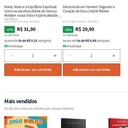
e
e
e
e
Marta, Maria e o Equilíbrio Espiritual -
Devocional um Homem Segundo o
Intimidade
Intimidade
Fervor
Fervor
Como as escolhas diárias de Serviço
Coração de Deus | Adriel Ribeiro
em
em
|
|
Moldam nossa Vida e Espiritualidade -
Ana Clara
Deus
Deus
Charles
Charl
Fornecedor:
EDITORA PENKAL BOOKS
Fornecedor:
EDITORA PENKAL BOOKS
Spurgeon
Spurg
R$ 31,90
R$ 29,90
Preço
Preço
Preço
Preço
-47%
-50%
normal
De:
promocional
R$ 59,90
normal
De:
promocional
R$ 59,90
ou em até
6x de R$ 5,31
sem juros
ou em até
6x de R$ 4,98
sem juros
Em estoque
Em estoque
Diminuir
Aumentar
Diminuir
Aumen
a
a
a
a
quantidade
Adicionar ao carrinho
quantidade
quantidade
Adicionar ao carrinho
quant
de
de
de
de
Marta,
Marta,
Devocional
Devoc
Maria
Maria
um
um
e
e
Homem
Home
o
o
Segundo
Segun
Mais vendidos
Equilíbrio
Equilíbrio
o
o
Os títulos mais escolhidos por nossos leitores.
Espiritual
Espiritual
Coração
Coraç
-
-
de
de
Como
Como
Deus
Deus