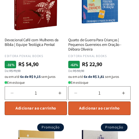
Kennedy
Kennedy
Bueno
Bueno
Carvalho
Carvalho
Devocional Café com Mulheres da
Quarto de Guerra Para Crianças |
Bíblia | Equipe Teológica Penkal
Pequenos Guerreiros em Oração -
Débora Oliveira
Fornecedor:
EDITORA PENKAL BOOKS
Fornecedor:
EDITORA PENKAL BOOKS
R$ 54,90
R$ 22,90
Preço
Preço
Preço
Preço
-31%
-62%
normal
De:
promocional
R$ 79,90
normal
De:
promocional
R$ 59,90
ou em até
6x de R$ 9,15
sem juros
ou em até
6x de R$ 3,81
sem juros
Em estoque
Em estoque
Diminuir
Aumentar
Diminuir
Aumen
a
a
a
a
quantidade
Adicionar ao carrinho
quantidade
quantidade
Adicionar ao carrinho
quant
de
de
de
de
Devocional
Devocional
Quarto
Quart
Promoção
Promoção
Café
Café
de
de
com
com
Guerra
Guerr