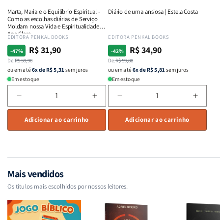
e
e
e
e
Marta, Maria e o Equilíbrio Espiritual -
Diário de uma ansiosa | Estela Costa
Intimidade
Intimidade
Fervor
Fervor
Como as escolhas diárias de Serviço
em
em
|
|
Moldam nossa Vida e Espiritualidade -
Ana Clara
Deus
Deus
Charles
Charl
Fornecedor:
EDITORA PENKAL BOOKS
Fornecedor:
EDITORA PENKAL BOOKS
Spurgeon
Spurg
R$ 31,90
R$ 34,90
Preço
Preço
Preço
Preço
-47%
-42%
normal
De:
promocional
R$ 59,90
normal
De:
promocional
R$ 59,80
ou em até
6x de R$ 5,31
sem juros
ou em até
6x de R$ 5,81
sem juros
Em estoque
Em estoque
Diminuir
Aumentar
Diminuir
Aumen
a
a
a
a
quantidade
Adicionar ao carrinho
quantidade
quantidade
Adicionar ao carrinho
quant
de
de
de
de
Marta,
Marta,
Diário
Diário
Maria
Maria
de
de
e
e
uma
uma
o
o
ansiosa
ansio
Mais vendidos
Equilíbrio
Equilíbrio
|
|
Os títulos mais escolhidos por nossos leitores.
Espiritual
Espiritual
Estela
Estela
-
-
Costa
Costa
Como
Como