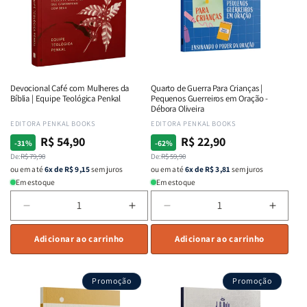
Equipe
Equipe
Bueno
Bueno
Teológica
Teológica
Penkal
Penkal
Devocional Café com Mulheres da
Quarto de Guerra Para Crianças |
Bíblia | Equipe Teológica Penkal
Pequenos Guerreiros em Oração -
Débora Oliveira
Fornecedor:
EDITORA PENKAL BOOKS
Fornecedor:
EDITORA PENKAL BOOKS
R$ 54,90
R$ 22,90
Preço
Preço
Preço
Preço
-31%
-62%
normal
De:
promocional
R$ 79,90
normal
De:
promocional
R$ 59,90
ou em até
6x de R$ 9,15
sem juros
ou em até
6x de R$ 3,81
sem juros
Em estoque
Em estoque
Diminuir
Aumentar
Diminuir
Aumen
a
a
a
a
quantidade
Adicionar ao carrinho
quantidade
quantidade
Adicionar ao carrinho
quant
de
de
de
de
Devocional
Devocional
Quarto
Quart
Promoção
Promoção
Café
Café
de
de
com
com
Guerra
Guerr