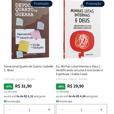
Promoção
Promoção
Devocional Quarto de Guerra | Isabelle
Eu, Minhas Lutas Internas e Deus |
S. Alves
Identificando as Lutas Emocionais e
Espirituais | Estela Costa
Fornecedor:
EDITORA PENKAL BOOKS
Fornecedor:
EDITORA PENKAL BOOKS
R$ 31,90
R$ 29,90
Preço
Preço
Preço
Preço
-47%
-40%
normal
De:
promocional
R$ 59,90
normal
De:
promocional
R$ 49,80
ou em até
6x de R$ 5,31
sem juros
ou em até
6x de R$ 4,98
sem juros
Em estoque
Em estoque
Diminuir
Aumentar
Diminuir
Aumen