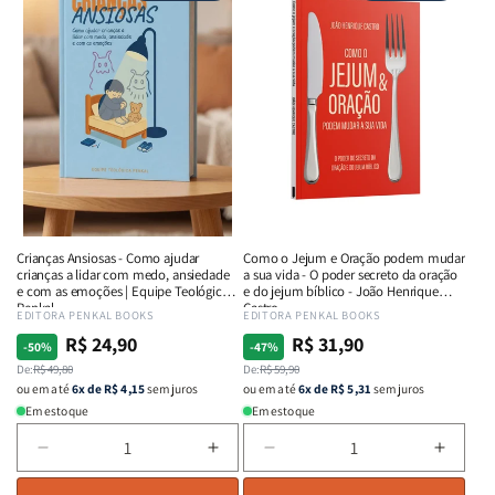
Guerra
Guerra
da
da
-
-
Rejeição:
Rejeiç
Isabelle
Isabelle
Curando
Curan
S.
S.
ferida
ferida
Alves
Alves
ocultas
oculta
com
com
o
o
poder
poder
Deus
Deus
|
|
Lucas
Lucas
Crianças Ansiosas - Como ajudar
Como o Jejum e Oração podem mudar
Santos
Santo
crianças a lidar com medo, ansiedade
a sua vida - O poder secreto da oração
e com as emoções | Equipe Teológica
e do jejum bíblico - João Henrique
Penkal
Castro
Fornecedor:
EDITORA PENKAL BOOKS
Fornecedor:
EDITORA PENKAL BOOKS
R$ 24,90
R$ 31,90
Preço
Preço
Preço
Preço
-50%
-47%
normal
De:
promocional
R$ 49,80
normal
De:
promocional
R$ 59,90
ou em até
6x de R$ 4,15
sem juros
ou em até
6x de R$ 5,31
sem juros
Em estoque
Em estoque
Diminuir
Aumentar
Diminuir
Aumen
a
a
a
a