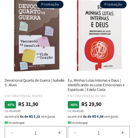
Promoção
Promoção
Devocional Quarto de Guerra | Isabelle
Eu, Minhas Lutas Internas e Deus |
S. Alves
Identificando as Lutas Emocionais e
Espirituais | Estela Costa
Fornecedor:
EDITORA PENKAL BOOKS
Fornecedor:
EDITORA PENKAL BOOKS
R$ 31,90
R$ 29,90
Preço
Preço
Preço
Preço
-47%
-40%
normal
De:
promocional
R$ 59,90
normal
De:
promocional
R$ 49,80
ou em até
6x de R$ 5,31
sem juros
ou em até
6x de R$ 4,98
sem juros
Em estoque
Em estoque
Diminuir
Aumentar
Diminuir
Aumen