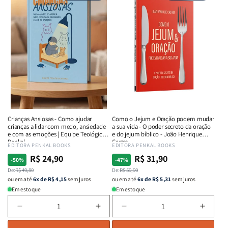
Guerra
Guerra
da
da
-
-
Rejeição:
Rejeiç
Isabelle
Isabelle
Curando
Curan
S.
S.
ferida
ferida
Alves
Alves
ocultas
oculta
com
com
o
o
poder
poder
Deus
Deus
|
|
Lucas
Lucas
Crianças Ansiosas - Como ajudar
Como o Jejum e Oração podem mudar
Santos
Santo
crianças a lidar com medo, ansiedade
a sua vida - O poder secreto da oração
e com as emoções | Equipe Teológica
e do jejum bíblico - João Henrique
Penkal
Castro
Fornecedor:
EDITORA PENKAL BOOKS
Fornecedor:
EDITORA PENKAL BOOKS
R$ 24,90
R$ 31,90
Preço
Preço
Preço
Preço
-50%
-47%
normal
De:
promocional
R$ 49,80
normal
De:
promocional
R$ 59,90
ou em até
6x de R$ 4,15
sem juros
ou em até
6x de R$ 5,31
sem juros
Em estoque
Em estoque
Diminuir
Aumentar
Diminuir
Aumen
a
a
a
a