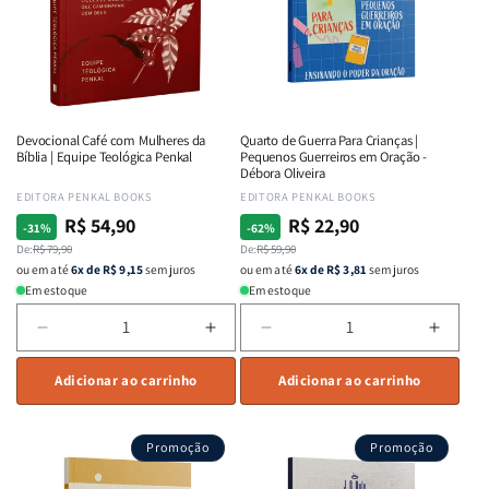
Equipe
Equipe
Bueno
Bueno
Teológica
Teológica
Penkal
Penkal
Devocional Café com Mulheres da
Quarto de Guerra Para Crianças |
Bíblia | Equipe Teológica Penkal
Pequenos Guerreiros em Oração -
Débora Oliveira
Fornecedor:
EDITORA PENKAL BOOKS
Fornecedor:
EDITORA PENKAL BOOKS
R$ 54,90
R$ 22,90
Preço
Preço
Preço
Preço
-31%
-62%
normal
De:
promocional
R$ 79,90
normal
De:
promocional
R$ 59,90
ou em até
6x de R$ 9,15
sem juros
ou em até
6x de R$ 3,81
sem juros
Em estoque
Em estoque
Diminuir
Aumentar
Diminuir
Aumen
a
a
a
a
quantidade
Adicionar ao carrinho
quantidade
quantidade
Adicionar ao carrinho
quant
de
de
de
de
Devocional
Devocional
Quarto
Quart
Promoção
Promoção
Café
Café
de
de
com
com
Guerra
Guerr