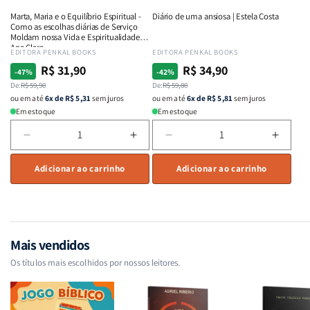
e
e
e
e
Marta, Maria e o Equilíbrio Espiritual -
Diário de uma ansiosa | Estela Costa
Intimidade
Intimidade
Fervor
Fervor
Como as escolhas diárias de Serviço
em
em
|
|
Moldam nossa Vida e Espiritualidade -
Ana Clara
Deus
Deus
Charles
Charl
Fornecedor:
EDITORA PENKAL BOOKS
Fornecedor:
EDITORA PENKAL BOOKS
Spurgeon
Spurg
R$ 31,90
R$ 34,90
Preço
Preço
Preço
Preço
-47%
-42%
normal
De:
promocional
R$ 59,90
normal
De:
promocional
R$ 59,80
ou em até
6x de R$ 5,31
sem juros
ou em até
6x de R$ 5,81
sem juros
Em estoque
Em estoque
Diminuir
Aumentar
Diminuir
Aumen
a
a
a
a
quantidade
Adicionar ao carrinho
quantidade
quantidade
Adicionar ao carrinho
quant
de
de
de
de
Marta,
Marta,
Diário
Diário
Maria
Maria
de
de
e
e
uma
uma
o
o
ansiosa
ansio
Mais vendidos
Equilíbrio
Equilíbrio
|
|
Os títulos mais escolhidos por nossos leitores.
Espiritual
Espiritual
Estela
Estela
-
-
Costa
Costa
Como
Como