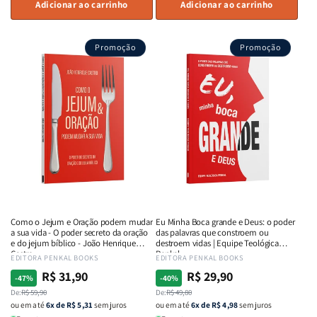
quantidade
Adicionar ao carrinho
quantidade
quantidade
Adicionar ao carrinho
quant
de
de
de
de
Manual
Manual
Crianças
Crian
Promoção
Promoção
do
do
Ansiosas
Ansio
Pregador:
Pregador:
-
-
Um
Um
Como
Como
Guia
Guia
ajudar
ajudar
Completo
Completo
crianças
crianç
de
de
a
a
Interpretação
Interpretação
lidar
lidar
Bíblica
Bíblica
com
com
e
e
medo,
medo,
Preparação
Preparação
ansiedade
ansie
de
de
e
e
Sermões
Sermões
com
com
Como o Jejum e Oração podem mudar
Eu Minha Boca grande e Deus: o poder
as
as
a sua vida - O poder secreto da oração
das palavras que constroem ou
emoções
emoç
e do jejum bíblico - João Henrique
destroem vidas | Equipe Teológica
Castro
Penkal
|
|
Fornecedor:
EDITORA PENKAL BOOKS
Fornecedor:
EDITORA PENKAL BOOKS
Equipe
Equip
R$ 31,90
R$ 29,90
Preço
Preço
Preço
Preço
-47%
-40%
Teológica
Teológ
normal
De:
promocional
R$ 59,90
normal
De:
promocional
R$ 49,80
Penkal
Penka
ou em até
6x de R$ 5,31
sem juros
ou em até
6x de R$ 4,98
sem juros