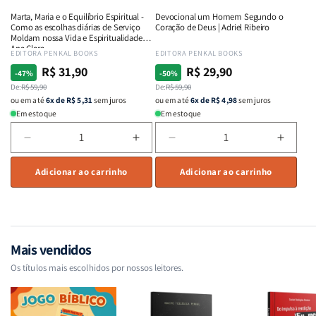
e
e
e
e
Marta, Maria e o Equilíbrio Espiritual -
Devocional um Homem Segundo o
Intimidade
Intimidade
Fervor
Fervor
Como as escolhas diárias de Serviço
Coração de Deus | Adriel Ribeiro
em
em
|
|
Moldam nossa Vida e Espiritualidade -
Ana Clara
Deus
Deus
Charles
Charl
Fornecedor:
EDITORA PENKAL BOOKS
Fornecedor:
EDITORA PENKAL BOOKS
Spurgeon
Spurg
R$ 31,90
R$ 29,90
Preço
Preço
Preço
Preço
-47%
-50%
normal
De:
promocional
R$ 59,90
normal
De:
promocional
R$ 59,90
ou em até
6x de R$ 5,31
sem juros
ou em até
6x de R$ 4,98
sem juros
Em estoque
Em estoque
Diminuir
Aumentar
Diminuir
Aumen
a
a
a
a
quantidade
Adicionar ao carrinho
quantidade
quantidade
Adicionar ao carrinho
quant
de
de
de
de
Marta,
Marta,
Devocional
Devoc
Maria
Maria
um
um
e
e
Homem
Home
o
o
Segundo
Segun
Mais vendidos
Equilíbrio
Equilíbrio
o
o
Os títulos mais escolhidos por nossos leitores.
Espiritual
Espiritual
Coração
Coraç
-
-
de
de
Como
Como
Deus
Deus