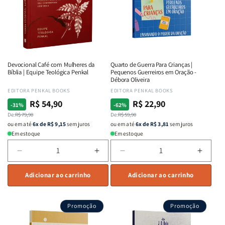
Equipe
Equipe
Bueno
Bueno
Teológica
Teológica
Penkal
Penkal
Devocional Café com Mulheres da
Quarto de Guerra Para Crianças |
Bíblia | Equipe Teológica Penkal
Pequenos Guerreiros em Oração -
Débora Oliveira
Fornecedor:
EDITORA PENKAL BOOKS
Fornecedor:
EDITORA PENKAL BOOKS
R$ 54,90
R$ 22,90
Preço
Preço
Preço
Preço
-31%
-62%
normal
De:
promocional
R$ 79,90
normal
De:
promocional
R$ 59,90
ou em até
6x de R$ 9,15
sem juros
ou em até
6x de R$ 3,81
sem juros
Em estoque
Em estoque
Diminuir
Aumentar
Diminuir
Aumen
a
a
a
a
quantidade
Adicionar ao carrinho
quantidade
quantidade
Adicionar ao carrinho
quant
de
de
de
de
Devocional
Devocional
Quarto
Quart
Promoção
Promoção
Café
Café
de
de
com
com
Guerra
Guerr