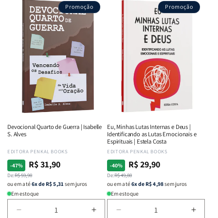
Promoção
Promoção
Devocional Quarto de Guerra | Isabelle
Eu, Minhas Lutas Internas e Deus |
S. Alves
Identificando as Lutas Emocionais e
Espirituais | Estela Costa
Fornecedor:
EDITORA PENKAL BOOKS
Fornecedor:
EDITORA PENKAL BOOKS
R$ 31,90
R$ 29,90
Preço
Preço
Preço
Preço
-47%
-40%
normal
De:
promocional
R$ 59,90
normal
De:
promocional
R$ 49,80
ou em até
6x de R$ 5,31
sem juros
ou em até
6x de R$ 4,98
sem juros
Em estoque
Em estoque
Diminuir
Aumentar
Diminuir
Aumen