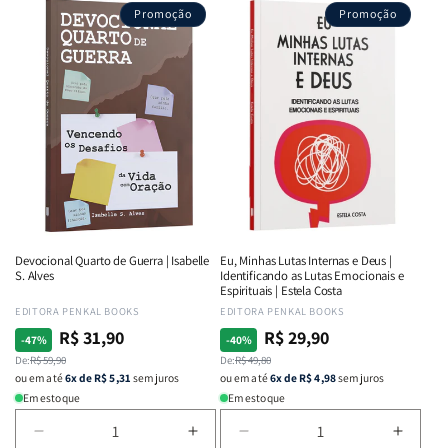
Promoção
Promoção
Devocional Quarto de Guerra | Isabelle
Eu, Minhas Lutas Internas e Deus |
S. Alves
Identificando as Lutas Emocionais e
Espirituais | Estela Costa
Fornecedor:
EDITORA PENKAL BOOKS
Fornecedor:
EDITORA PENKAL BOOKS
R$ 31,90
R$ 29,90
Preço
Preço
Preço
Preço
-47%
-40%
normal
De:
promocional
R$ 59,90
normal
De:
promocional
R$ 49,80
ou em até
6x de R$ 5,31
sem juros
ou em até
6x de R$ 4,98
sem juros
Em estoque
Em estoque
Diminuir
Aumentar
Diminuir
Aumen