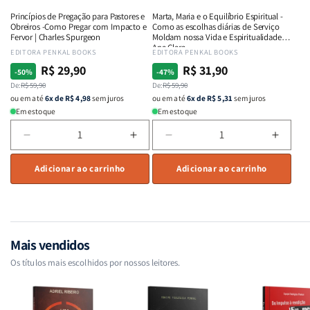
ou
ou
e
e
Princípios de Pregação para Pastores e
Marta, Maria e o Equilíbrio Espiritual -
destroem
destroem
Intimidade
Intimi
Obreiros -Como Pregar com Impacto e
Como as escolhas diárias de Serviço
vidas
vidas
em
em
Fervor | Charles Spurgeon
Moldam nossa Vida e Espiritualidade -
Ana Clara
|
|
Deus
Deus
Fornecedor:
EDITORA PENKAL BOOKS
Fornecedor:
EDITORA PENKAL BOOKS
Equipe
Equipe
R$ 29,90
R$ 31,90
Preço
Preço
Preço
Preço
-50%
-47%
Teológica
Teológica
normal
De:
promocional
R$ 59,90
normal
De:
promocional
R$ 59,90
Penkal
Penkal
ou em até
6x de R$ 4,98
sem juros
ou em até
6x de R$ 5,31
sem juros
Em estoque
Em estoque
Diminuir
Aumentar
Diminuir
Aumen
a
a
a
a
quantidade
Adicionar ao carrinho
quantidade
quantidade
Adicionar ao carrinho
quant
de
de
de
de
Princípios
Princípios
Marta,
Marta,
de
de
Maria
Maria
Pregação
Pregação
e
e
para
para
o
o
Mais vendidos
Pastores
Pastores
Equilíbrio
Equilí
Os títulos mais escolhidos por nossos leitores.
e
e
Espiritual
Espirit
Obreiros
Obreiros
-
-
-
-
Como
Como