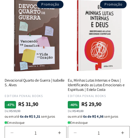
Promoção
Promoção
Devocional Quarto de Guerra | Isabelle
Eu, Minhas Lutas Internas e Deus |
S. Alves
Identificando as Lutas Emocionais e
Espirituais | Estela Costa
Fornecedor:
EDITORA PENKAL BOOKS
Fornecedor:
EDITORA PENKAL BOOKS
R$ 31,90
R$ 29,90
Preço
Preço
Preço
Preço
-47%
-40%
normal
De:
promocional
R$ 59,90
normal
De:
promocional
R$ 49,80
ou em até
6x de R$ 5,31
sem juros
ou em até
6x de R$ 4,98
sem juros
Em estoque
Em estoque
Diminuir
Aumentar
Diminuir
Aumen