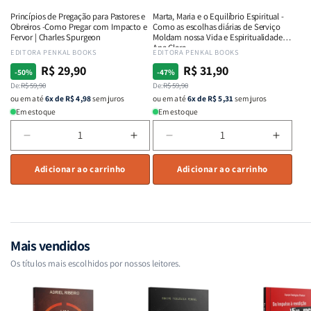
ou
ou
e
e
Princípios de Pregação para Pastores e
Marta, Maria e o Equilíbrio Espiritual -
destroem
destroem
Intimidade
Intimi
Obreiros -Como Pregar com Impacto e
Como as escolhas diárias de Serviço
vidas
vidas
em
em
Fervor | Charles Spurgeon
Moldam nossa Vida e Espiritualidade -
Ana Clara
|
|
Deus
Deus
Fornecedor:
EDITORA PENKAL BOOKS
Fornecedor:
EDITORA PENKAL BOOKS
Equipe
Equipe
R$ 29,90
R$ 31,90
Preço
Preço
Preço
Preço
-50%
-47%
Teológica
Teológica
normal
De:
promocional
R$ 59,90
normal
De:
promocional
R$ 59,90
Penkal
Penkal
ou em até
6x de R$ 4,98
sem juros
ou em até
6x de R$ 5,31
sem juros
Em estoque
Em estoque
Diminuir
Aumentar
Diminuir
Aumen
a
a
a
a
quantidade
Adicionar ao carrinho
quantidade
quantidade
Adicionar ao carrinho
quant
de
de
de
de
Princípios
Princípios
Marta,
Marta,
de
de
Maria
Maria
Pregação
Pregação
e
e
para
para
o
o
Mais vendidos
Pastores
Pastores
Equilíbrio
Equilí
Os títulos mais escolhidos por nossos leitores.
e
e
Espiritual
Espirit
Obreiros
Obreiros
-
-
-
-
Como
Como