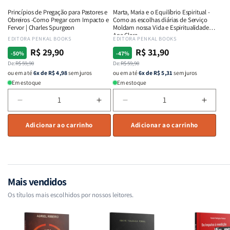
ou
ou
e
e
Princípios de Pregação para Pastores e
Marta, Maria e o Equilíbrio Espiritual -
destroem
destroem
Intimidade
Intimi
Obreiros -Como Pregar com Impacto e
Como as escolhas diárias de Serviço
vidas
vidas
em
em
Fervor | Charles Spurgeon
Moldam nossa Vida e Espiritualidade -
Ana Clara
|
|
Deus
Deus
Fornecedor:
EDITORA PENKAL BOOKS
Fornecedor:
EDITORA PENKAL BOOKS
Equipe
Equipe
R$ 29,90
R$ 31,90
Preço
Preço
Preço
Preço
-50%
-47%
Teológica
Teológica
normal
De:
promocional
R$ 59,90
normal
De:
promocional
R$ 59,90
Penkal
Penkal
ou em até
6x de R$ 4,98
sem juros
ou em até
6x de R$ 5,31
sem juros
Em estoque
Em estoque
Diminuir
Aumentar
Diminuir
Aumen
a
a
a
a
quantidade
Adicionar ao carrinho
quantidade
quantidade
Adicionar ao carrinho
quant
de
de
de
de
Princípios
Princípios
Marta,
Marta,
de
de
Maria
Maria
Pregação
Pregação
e
e
para
para
o
o
Mais vendidos
Pastores
Pastores
Equilíbrio
Equilí
Os títulos mais escolhidos por nossos leitores.
e
e
Espiritual
Espirit
Obreiros
Obreiros
-
-
-
-
Como
Como