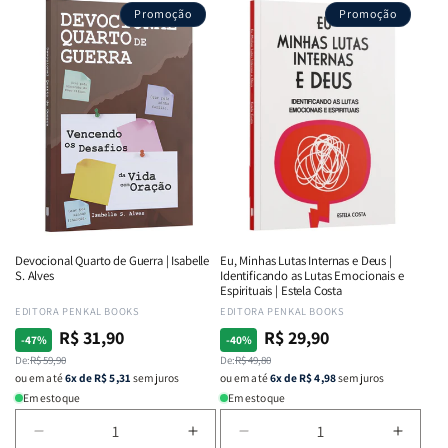
Promoção
Promoção
Devocional Quarto de Guerra | Isabelle
Eu, Minhas Lutas Internas e Deus |
S. Alves
Identificando as Lutas Emocionais e
Espirituais | Estela Costa
Fornecedor:
EDITORA PENKAL BOOKS
Fornecedor:
EDITORA PENKAL BOOKS
R$ 31,90
R$ 29,90
Preço
Preço
Preço
Preço
-47%
-40%
normal
De:
promocional
R$ 59,90
normal
De:
promocional
R$ 49,80
ou em até
6x de R$ 5,31
sem juros
ou em até
6x de R$ 4,98
sem juros
Em estoque
Em estoque
Diminuir
Aumentar
Diminuir
Aumen