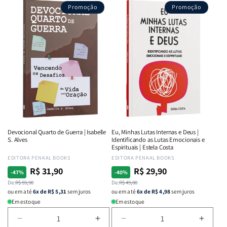
Promoção
Promoção
Devocional Quarto de Guerra | Isabelle
Eu, Minhas Lutas Internas e Deus |
S. Alves
Identificando as Lutas Emocionais e
Espirituais | Estela Costa
Fornecedor:
EDITORA PENKAL BOOKS
Fornecedor:
EDITORA PENKAL BOOKS
R$ 31,90
R$ 29,90
Preço
Preço
Preço
Preço
-47%
-40%
normal
De:
promocional
R$ 59,90
normal
De:
promocional
R$ 49,80
ou em até
6x de R$ 5,31
sem juros
ou em até
6x de R$ 4,98
sem juros
Em estoque
Em estoque
Diminuir
Aumentar
Diminuir
Aumen