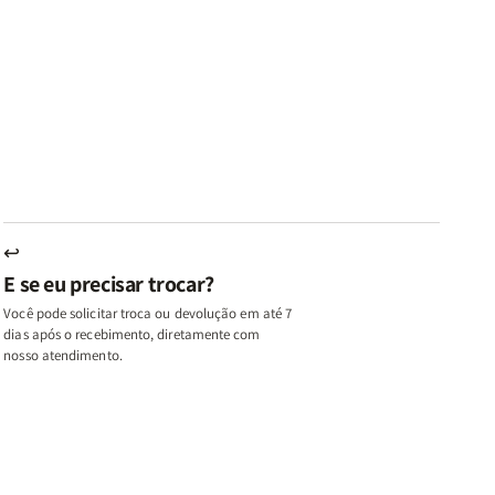
ares
Lares
Livros
Livros
e
de
|
|
az
Paz
Virtudes
Virtudes
|
de
de
u,
Eu,
uma
uma
inhas
Minhas
Mulher
Mulher
utas
Lutas
Segundo
Segundo
ternas
Internas
Deus
Deus
e
eus
Deus
s
+
↩
A
E se eu precisar trocar?
ulher
Mulher
ue
que
Você pode solicitar troca ou devolução em até 7
ifica
Edifica
dias após o recebimento, diretamente com
o
nosso atendimento.
ar
Lar