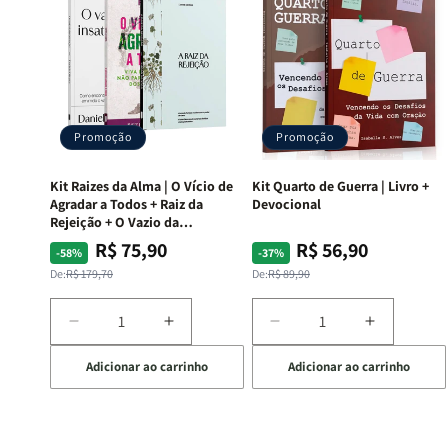
Promoção
Promoção
Kit Raizes da Alma | O Vício de
Kit Quarto de Guerra | Livro +
Agradar a Todos + Raiz da
Devocional
Rejeição + O Vazio da
Insatisfação.
R$ 75,90
R$ 56,90
Preço
Preço
Preço
Preço
-58%
-37%
normal
promocional
normal
promocional
De:
R$ 179,70
De:
R$ 89,90
Diminuir
Aumentar
Diminuir
Aumentar
a
a
a
a
Adicionar ao carrinho
Adicionar ao carrinho
quantidade
quantidade
quantidade
quantida
de
de
de
de
Kit
Kit
Kit
Kit
Raizes
Raizes
Quarto
Quarto