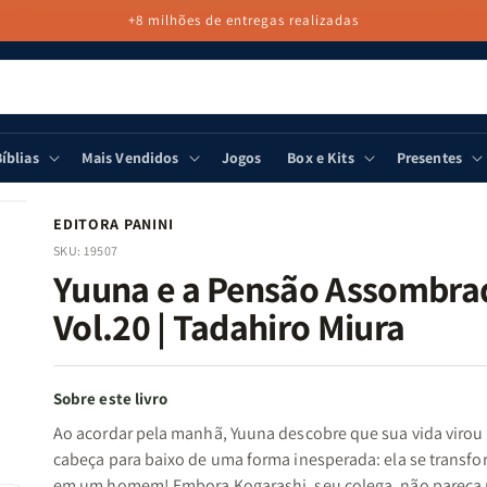
+8 milhões de entregas realizadas
íblias
Mais Vendidos
Jogos
Box e Kits
Presentes
EDITORA PANINI
SKU:
19507
Yuuna e a Pensão Assombrad
Vol.20 | Tadahiro Miura
Sobre este livro
Ao acordar pela manhã, Yuuna descobre que sua vida virou
cabeça para baixo de uma forma inesperada: ela se transf
em um homem! Embora Kogarashi, seu colega, não pareça