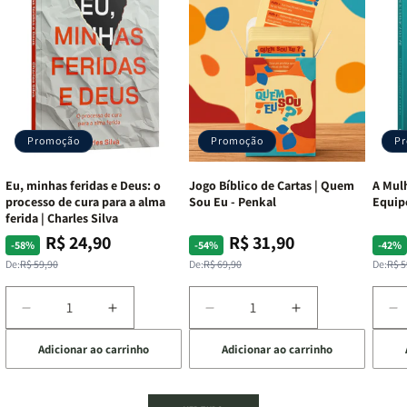
Promoção
Promoção
P
Eu, minhas feridas e Deus: o
Jogo Bíblico de Cartas | Quem
A Mulh
processo de cura para a alma
Sou Eu - Penkal
Equip
ferida | Charles Silva
R$ 24,90
R$ 31,90
Preço
Preço
Preço
Preço
Pre
Pre
-58%
-54%
-42%
normal
promocional
normal
promocional
nor
pro
De:
R$ 59,90
De:
R$ 69,90
De:
R$ 5
Diminuir
Aumentar
Diminuir
Aumentar
D
a
a
a
a
a
Adicionar ao carrinho
Adicionar ao carrinho
de
quantidade
quantidade
quantidade
quantidade
q
de
de
de
de
d
Eu,
Eu,
Jogo
Jogo
A