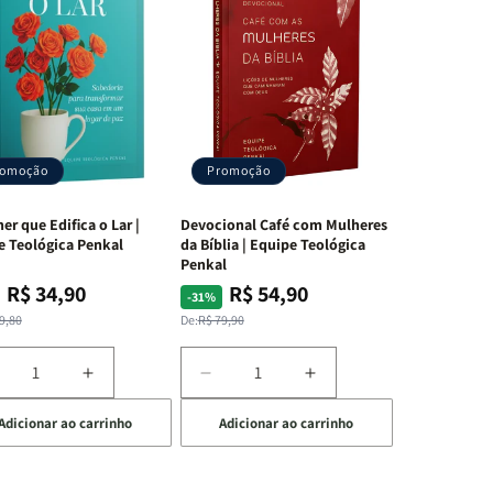
romoção
Promoção
er que Edifica o Lar |
Devocional Café com Mulheres
e Teológica Penkal
da Bíblia | Equipe Teológica
Penkal
R$ 34,90
R$ 54,90
ço
ço
Preço
Preço
-31%
mal
mocional
normal
promocional
9,80
De:
R$ 79,90
iminuir
Aumentar
Diminuir
Aumentar
a
a
a
Adicionar ao carrinho
Adicionar ao carrinho
uantidade
quantidade
quantidade
quantidade
e
de
de
de
A
Devocional
Devocional