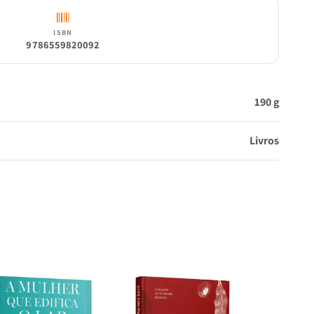
ISBN
9786559820092
190 g
Livros