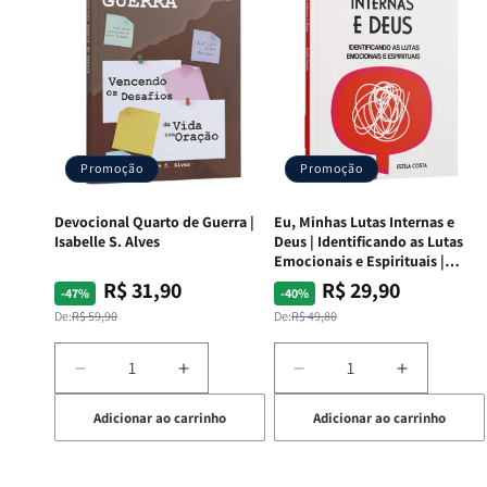
Promoção
Promoção
Devocional Quarto de Guerra |
Eu, Minhas Lutas Internas e
Isabelle S. Alves
Deus | Identificando as Lutas
Emocionais e Espirituais |
Estela Costa
R$ 31,90
R$ 29,90
Preço
Preço
Preço
Preço
-47%
-40%
normal
promocional
normal
promocional
De:
R$ 59,90
De:
R$ 49,80
Diminuir
Aumentar
Diminuir
Aumentar
a
a
a
a
Adicionar ao carrinho
Adicionar ao carrinho
quantidade
quantidade
quantidade
quantida
de
de
de
de
Devocional
Devocional
Eu,
Eu,