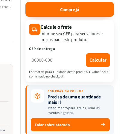
a
a
e mal-
quantidade
quantidade
Compre já
de
de
Yuuna
Yuuna
e
e
Calcule o frete
ão
a
a
Informe seu CEP para ver valores e
Pensão
Pensão
prazos para este produto.
or uma
Assombrada
Assombrada
CEP de entrega
|
|
incana
Vol.20
Vol.20
Calcular
|
|
ado
Tadahiro
Tadahiro
Estimativa para 1 unidade deste produto. O valor final é
Miura
Miura
confirmado no checkout.
da
COMPRAS EM VOLUME
Precisa de uma quantidade
às
maior?
Atendimento para igrejas, livrarias,
eventos e grupos.
Falar sobre atacado
is e