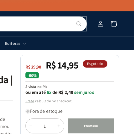
Pesquisar
Fazer
Carrinho
login
Editoras
R$ 14,95
Preço
Preço
Esgotado
R$ 29,90
normal
promocional
-50%
a |
à vista no Pix
ou em até
6x
de R$ 2,49
sem juros
Frete
calculado no checkout.
Fora de estoque
 de
Quantidade
ormou
ESGOTADO
Diminuir
Aumentar
 muito