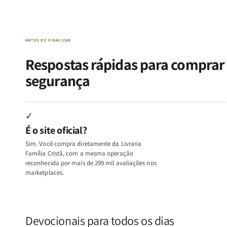
da
da
de
de
Alma
Alma
Guerra
Guerra
|
|
|
|
O
O
Livro
Livro
ANTES DE FINALIZAR
Vício
Vício
+
+
de
de
Devocional
Devocion
Respostas rápidas para compra
Agradar
Agradar
segurança
a
a
Todos
Todos
+
+
Raiz
Raiz
✓
da
da
É o site oficial?
Rejeição
Rejeição
+
+
Sim. Você compra diretamente da Livraria
O
O
Família Cristã, com a mesma operação
Vazio
Vazio
reconhecida por mais de 299 mil avaliações nos
marketplaces.
da
da
Insatisfação.
Insatisfação.
Devocionais para todos os dias