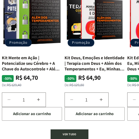
Promoção
Promoção
P
Kit Mente em Ação |
Kit Deus, Emoções e Identidade
Kit Ed
Potencialize seu Cérebro + A
| Terapia com Deus + Além dos
Eu, Mi
Chave do Autocontrole + Além
Temperamentos + Eu, Minhas
Deus +
dos Temperamentos
Feridas e Deus
Lar
R$ 64,70
R$ 64,90
Preço
Preço
Preço
Preço
Pre
Pre
-50%
-50%
-50%
normal
promocional
normal
promocional
nor
pro
De:
R$ 129,40
De:
R$ 129,80
De:
R$ 9
Diminuir
Aumentar
Diminuir
Aumentar
D
a
a
a
a
a
Adicionar ao carrinho
Adicionar ao carrinho
de
quantidade
quantidade
quantidade
quantidade
q
de
de
de
de
d
Kit
Kit
Kit
Kit
Ki
Mente
Mente
Deus,
Deus,
E
VER TUDO