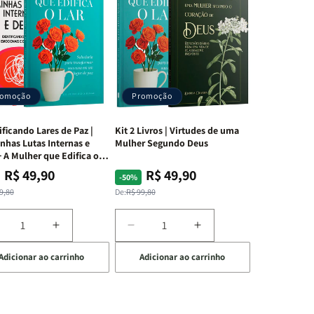
romoção
Promoção
ificando Lares de Paz |
Kit 2 Livros | Virtudes de uma
nhas Lutas Internas e
Mulher Segundo Deus
 A Mulher que Edifica o
R$ 49,90
R$ 49,90
ço
ço
Preço
Preço
-50%
mal
mocional
normal
promocional
9,80
De:
R$ 99,80
iminuir
Aumentar
Diminuir
Aumentar
a
a
a
Adicionar ao carrinho
Adicionar ao carrinho
uantidade
quantidade
quantidade
quantidade
e
de
de
de
t
Kit
Kit
Kit
dificando
Edificando
2
2