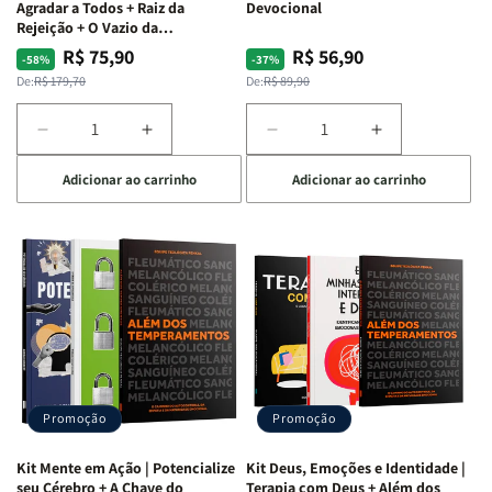
Agradar a Todos + Raiz da
Devocional
Rejeição + O Vazio da
Insatisfação.
R$ 75,90
R$ 56,90
Preço
Preço
Preço
Preço
-58%
-37%
normal
promocional
normal
promocional
De:
R$ 179,70
De:
R$ 89,90
Diminuir
Aumentar
Diminuir
Aumentar
a
a
a
a
Adicionar ao carrinho
Adicionar ao carrinho
quantidade
quantidade
quantidade
quantidade
de
de
de
de
Kit
Kit
Kit
Kit
Raizes
Raizes
Quarto
Quarto
da
da
de
de
Alma
Alma
Guerra
Guerra
|
|
|
|
O
O
Livro
Livro
Vício
Vício
+
+
de
de
Devocional
Devocional
Agradar
Agradar
Promoção
Promoção
a
a
Todos
Todos
Kit Mente em Ação | Potencialize
Kit Deus, Emoções e Identidade |
+
+
seu Cérebro + A Chave do
Terapia com Deus + Além dos