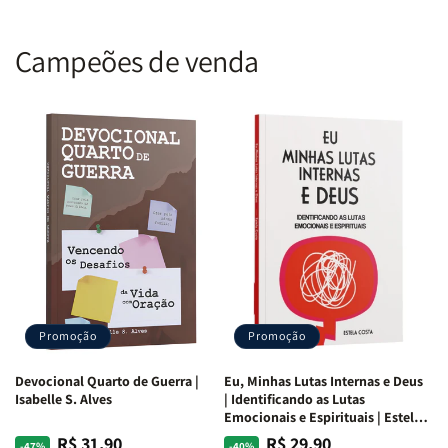
Campeões de venda
Promoção
Promoção
Devocional Quarto de Guerra |
Eu, Minhas Lutas Internas e Deus
Isabelle S. Alves
| Identificando as Lutas
Emocionais e Espirituais | Estela
Costa
R$ 31,90
R$ 29,90
Preço
Preço
Preço
Preço
-47%
-40%