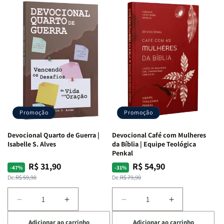
Promoção
Promoção
Devocional Quarto de Guerra |
Devocional Café com Mulheres
Isabelle S. Alves
da Bíblia | Equipe Teológica
Penkal
R$ 31,90
R$ 54,90
Preço
Preço
Preço
Preço
-47%
-31%
normal
promocional
normal
promocional
De:
R$ 59,90
De:
R$ 79,90
Diminuir
Aumentar
Diminuir
Aumentar
a
a
a
a
Adicionar ao carrinho
Adicionar ao carrinho