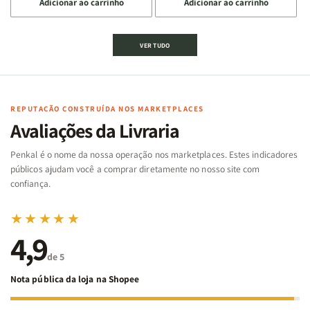
Adicionar ao carrinho
Adicionar ao carrinho
quantidade
quantidade
quantidade
quantidade
de
de
de
de
Jogo
Jogo
Jogo
Jogo
VER TUDO
Bíblico
Bíblico
da
da
de
de
memória
memória
Cartas
Cartas
|
|
|
|
Arca
Arca
Famílias
Famílias
de
de
REPUTAÇÃO CONSTRUÍDA NOS MARKETPLACES
da
da
Noé
Noé
Avaliações da Livraria
Bíblia
Bíblia
-
-
Penkal é o nome da nossa operação nos marketplaces. Estes indicadores
Penkal
Penkal
públicos ajudam você a comprar diretamente no nosso site com
confiança.
★★★★★
4,9
de 5
Nota pública da loja na Shopee