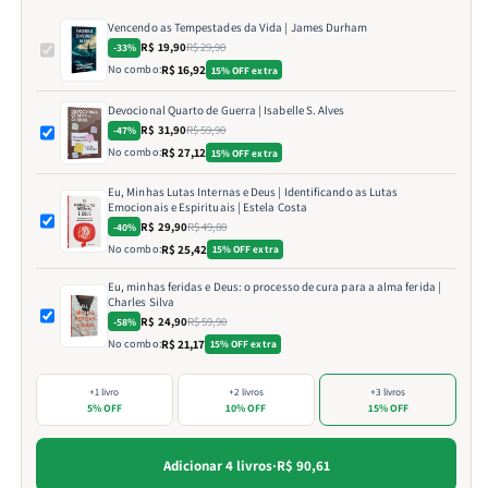
Vencendo as Tempestades da Vida | James Durham
R$ 19,90
R$ 29,90
-33%
No combo:
R$ 16,92
15% OFF extra
Devocional Quarto de Guerra | Isabelle S. Alves
R$ 31,90
R$ 59,90
-47%
No combo:
R$ 27,12
15% OFF extra
Eu, Minhas Lutas Internas e Deus | Identificando as Lutas
Emocionais e Espirituais | Estela Costa
R$ 29,90
R$ 49,80
-40%
No combo:
R$ 25,42
15% OFF extra
Eu, minhas feridas e Deus: o processo de cura para a alma ferida |
Charles Silva
R$ 24,90
R$ 59,90
-58%
No combo:
R$ 21,17
15% OFF extra
+1 livro
+2 livros
+3 livros
5% OFF
10% OFF
15% OFF
Adicionar 4 livros
·
R$ 90,61