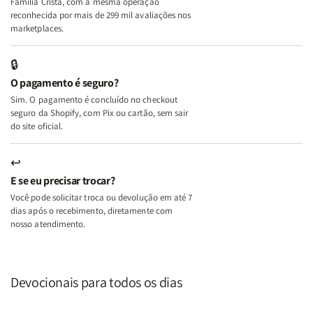
Família Cristã, com a mesma operação
A
A
reconhecida por mais de 299 mil avaliações nos
Mulher
Mulher
marketplaces.
que
que
Edifica
Edifica
🔒
o
o
O pagamento é seguro?
Lar
Lar
Sim. O pagamento é concluído no checkout
seguro da Shopify, com Pix ou cartão, sem sair
do site oficial.
↩
E se eu precisar trocar?
Você pode solicitar troca ou devolução em até 7
dias após o recebimento, diretamente com
nosso atendimento.
Devocionais para todos os dias