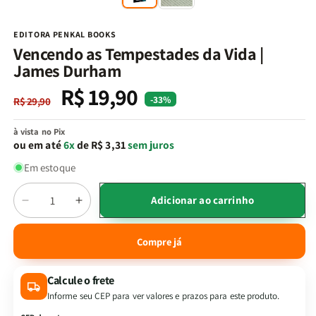
na
n
janela
j
modal
m
EDITORA PENKAL BOOKS
Vencendo as Tempestades da Vida |
James Durham
R$ 19,90
Preço
Preço
-33%
R$ 29,90
normal
promocional
à vista no Pix
ou em até
6x
de R$ 3,31
sem juros
Em estoque
Quantidade
Adicionar ao carrinho
Diminuir
Aumentar
a
a
quantidade
quantidade
Compre já
de
de
Vencendo
Vencendo
Calcule o frete
as
as
Tempestades
Tempestades
Informe seu CEP para ver valores e prazos para este produto.
da
da