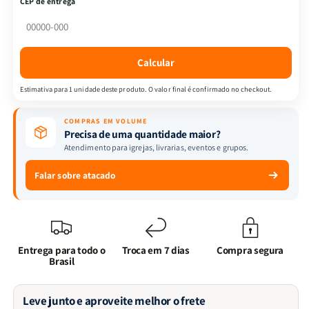
CEP de entrega
Vida
Vida
|
|
James
James
Durham
Durham
Calcular
Estimativa para 1 unidade deste produto. O valor final é confirmado no checkout.
COMPRAS EM VOLUME
Precisa de uma quantidade maior?
Atendimento para igrejas, livrarias, eventos e grupos.
Falar sobre atacado
Entrega para todo o
Troca em 7 dias
Compra segura
Brasil
Leve junto e aproveite melhor o frete