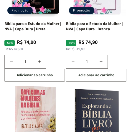
Promoção
Promoção
Bíblia para o Estudo da Mulher |
Bíblia para o Estudo da Mulher |
NVA | Capa Dura | Preta
NVA | Capa Dura | Branca
R$ 74,90
R$ 74,90
Preço
Preço
Preço
Preço
-50%
-50%
normal
promocional
normal
promocional
De:
R$ 149,80
De:
R$ 149,80
Diminuir
Aumentar
Diminuir
Aumentar
a
a
a
a
Adicionar ao carrinho
Adicionar ao carrinho
quantidade
quantidade
quantidade
quantidade
de
de
de
de
Bíblia
Bíblia
Bíblia
Bíblia
para
para
para
para
o
o
o
o
Estudo
Estudo
Estudo
Estudo
da
da
da
da
Mulher
Mulher
Mulher
Mulher
|
|
|
|