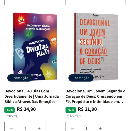
quantidade
quantidade
quantidade
quantidade
de
de
de
de
Devocional
Devocional
Devocional
Devocional
Quarto
Quarto
Café
Café
de
de
com
com
Guerra
Guerra
Mulheres
Mulheres
|
|
da
da
Isabelle
Isabelle
Bíblia
Bíblia
S.
S.
|
|
Alves
Alves
Equipe
Equipe
Teológica
Teológica
Penkal
Penkal
Promoção
Promoção
Devocional | 40 Dias Com
Devocional Um Jovem Segundo o
Divertidamente | Uma Jornada
Coração de Deus: Crescendo em
Bíblica Através Das Emoções
Fé, Propósito e Intimidade em
Deus
R$ 34,90
R$ 31,90
Preço
Preço
Preço
Preço
-56%
-47%
normal
promocional
normal
promocional
De:
R$ 79,90
De:
R$ 59,90
Diminuir
Aumentar
Diminuir
Aumentar